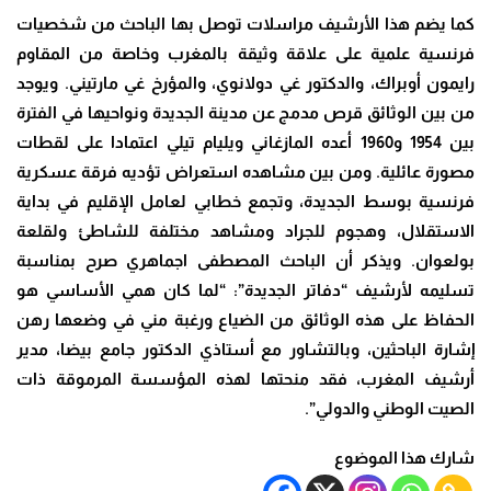
كما يضم هذا الأرشيف مراسلات توصل بها الباحث من شخصيات
فرنسية علمية على علاقة وثيقة بالمغرب وخاصة من المقاوم
رايمون أوبراك، والدكتور غي دولانوي، والمؤرخ غي مارتيني. ويوجد
من بين الوثائق قرص مدمج عن مدينة الجديدة ونواحيها في الفترة
بين 1954 و1960 أعده المازغاني ويليام تيلي اعتمادا على لقطات
مصورة عائلية. ومن بين مشاهده استعراض تؤديه فرقة عسكرية
فرنسية بوسط الجديدة، وتجمع خطابي لعامل الإقليم في بداية
الاستقلال، وهجوم للجراد ومشاهد مختلفة للشاطئ ولقلعة
بولعوان. ويذكر أن الباحث المصطفى اجماهري صرح بمناسبة
تسليمه لأرشيف “دفاتر الجديدة”: “لما كان همي الأساسي هو
الحفاظ على هذه الوثائق من الضياع ورغبة مني في وضعها رهن
إشارة الباحثين، وبالتشاور مع أستاذي الدكتور جامع بيضا، مدير
أرشيف المغرب، فقد منحتها لهذه المؤسسة المرموقة ذات
الصيت الوطني والدولي”.
شارك هذا الموضوع