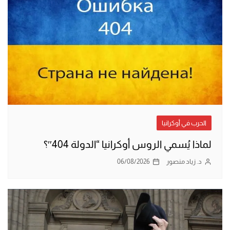
الحرب في أوكرانيا
لماذا يُسمي الروس أوكرانيا “الدولة 404″؟
د. زياد منصور
06/08/2026