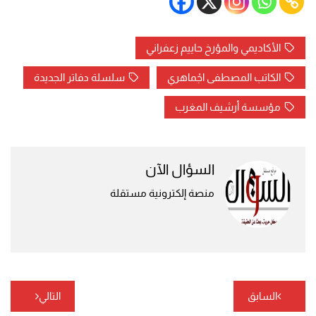
الأكاديمي والمؤرخ حاييم زعفراني
الكاتب المصطفى اجْماهري
سلسلة دفاتر الجديدة
مؤسسة أرشيف المغرب
السؤال الآن
منصة إلكترونية مستقلة
تصفّح
السابق
التالي