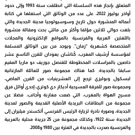
المتعلق بإنجاز هذه السلسلة التي انطلقت سنة 1993 وإلى حدود
أواخر يوليوز 2022، على عدد من الوثائق التي استغلها في كتابة
أعماله المنشورة حول تاريخ وسوسيولوجيا مدينة الجديدة والتي
بلغت حوالي ثلاثين مؤلفا وأكثر من مائتي بحث ومقالة منشورة
باللغتين العربية والفرنسية بالمواقع الإلكترونية والمجلات
المتخصصة كشهرية “زمان”. ويوجد من بين الوثائق المسلمة
لمؤسسة أرشيف المغرب، كُناشان يعودان للقرن التاسع عشر
خاصين بالمراسلات المخطوطة للقنصل جوزيف دو ماريا المقيم
سابقا بالجديدة. كما هناك مجموعة صور للعائلة المازغانية
لبسكول وبوليزي ترجع إلى العشرينيات من القرن الماضي،
ومجموعة صور للفرقة المسرحية أديكار دي كوتري، إحدى أوائل فرق
مسرح الهواة بالمغرب، التي ضمت مغاربة وأجانب. فضلا عن
مجموعة من البطاقات البريدية الأصلية القديمة والصور لمدينة
الجديدة، وصورة نادرة لزيارة الرئيس الفرنسي ألكسندر ميليران إلى
الجديدة سنة 1922، وكذلك مجموعة من 25 جريدة محلية بالعربية
والفرنسية صدرت بالجديدة في الفترة بين 1980 و2008.