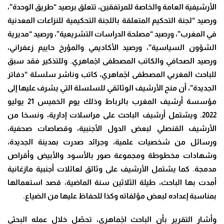
الأرشيفية العامة والخاصة للمرتفقين، تتعلق برصيد “طريق الوحدة”،
ورصيد “لجنة التحكيم المتعلقة باللجنة التحكيمية للنزاعات المعدنية
في المغرب”، ورصيد “مصلحة الدراسات التشريعية”، ورصيد “مديرية
الشؤون السياسية”، ورصيد الأكاديمي والمؤرخ حاييم زعفراني،
ورصيد الصحافي والكاتب المصطفى اجْماهري. وللتذكير فقد سبق
للباحث المغربي المصطفى اجْماهري، كاتب وناشر سلسلة “دفاتر
الجديدة”، أن منح الأرشيف الوثائقي للسلسلة التي يشرف عليها إلى
مؤسسة أرشيف المغرب بالرباط وذلك يوم الخميس 21 يوليو
2022. ويشتمل أرشيف الباحث على مراسلات إدارية، ونسخا من
الأرشيف القنصلي لبعض الدول الأجنبية، وقصاصات صحفية،
ورسائل من شخصيات علمية، وجرائد صدرت بمدينة الجديدة،
وشهادات مخطوطة ومجموعة صور بالأسود والأبيض وأقراص
مدمجة. كما يشتمل الأرشيف على وثائق لعائلات أجنبية مازغانية
أمدت بها الباحث، طيلة الثلاثين سنة الماضية، قصد استعمالها
بمناسبة إعداده لبعض مؤلفاته وكذا للحفاظ عليها من الضياع.
وأشار التقرير بأن الباحث اجْماهري، تحصّل خلال عمله البحثي