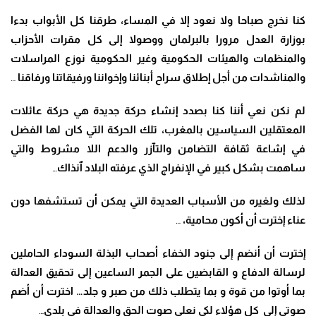
كنا نخرج صباحا ولا نعود إلا في المساء، طرقنا كل الأبواب بدءا
بوزارة العدل مرورا بالبرلمان ووصولا إلى كل مقرات الأحزاب
والمنظمات والهيئات الحكومية وغير الحكومية نوزع المراسلات
والمناشدات من أجل إطلاق سراح أبنائنا وإخواننا ورفيقاتنا ورفاقنا
…
لم نكن نعي أننا كنا بصدد إنشاء حركة جديدة هي حركة عائلات
المعتقلين السياسين بالمغرب، تلك الحركة التي كان لها الفضل
في إشاعة ثقافة التضامن والتٱزر والدعم اللا مشروط والتي
ساهمت بشكل كبير في الإنفراج الذي عرفته البلاد ٱنذاك
…
لذلك ولغيره من الأسباب العديدة التي يمكن أن تستشفها دون
عناء إخترت أن أكون محامية،
…
إخترت أن أنضم إلى جنود الخفاء أصحاب البذلة السوداء الحاملين
لرسالة الدفاع و القابضين على الجمر الساعين إلى تحقيق العدالة
بما أوتوا من قوة و بما يتطلب ذلك من صبر و جلد… اخترت أن أضم
صوتي إلى كل هؤلاء لكي نعلي صوت الحق والعدالة في بلدي
…