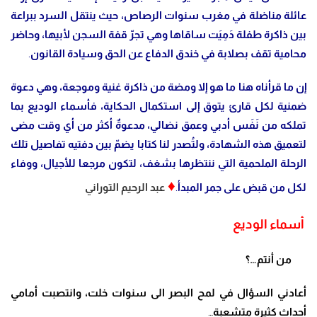
عائلة مناضلة في مغرب سنوات الرصاص، حيث ينتقل السرد ببراعة
بين ذاكرة طفلة دَمِيَت ساقاها وهي تجرّ قفة السجن لأبيها، وحاضر
محامية تقف بصلابة في خندق الدفاع عن الحق وسيادة القانون
.
إن ما قرأناه هنا ما هو إلا ومضة من ذاكرة غنية وموجعة، وهي دعوة
ضمنية لكل قارئ يتوق إلى استكمال الحكاية، فأسماء الوديع بما
تملكه من نَفَس أدبي وعمق نضالي، مدعوةٌ أكثر من أي وقت مضى
لتعميق هذه الشهادة، ولتُصدر لنا كتابا يضمّ بين دفتيه تفاصيل تلك
الرحلة الملحمية التي ننتظرها بشغف، لتكون مرجعا للأجيال، ووفاء
♦
لكل من قبض على جمر المبدأ
.
عبد الرحيم التوراني
أسماء الوديع
من أنتم…؟
أعادني السؤال في لمح البصر الى سنوات خلت، وانتصبت أمامي
أحداث كثيرة متشعبة
…