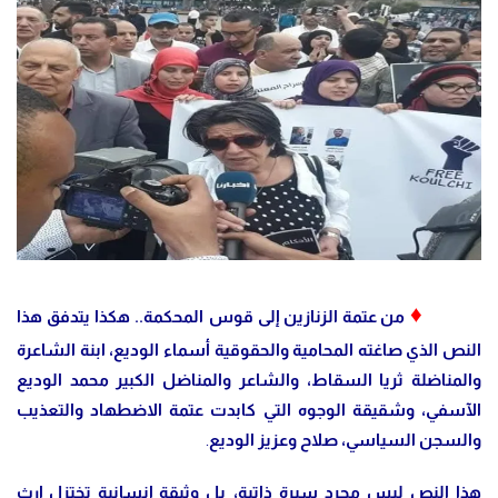
♦
من عتمة الزنازين إلى قوس المحكمة.. هكذا يتدفق هذا
النص الذي صاغته المحامية والحقوقية أسماء الوديع، ابنة الشاعرة
والمناضلة ثريا السقاط، والشاعر والمناضل الكبير محمد الوديع
الآسفي، وشقيقة الوجوه التي كابدت عتمة الاضطهاد والتعذيب
والسجن السياسي، صلاح وعزيز الوديع
.
هذا النص ليس مجرد سيرة ذاتية، بل وثيقة إنسانية تختزل إرث