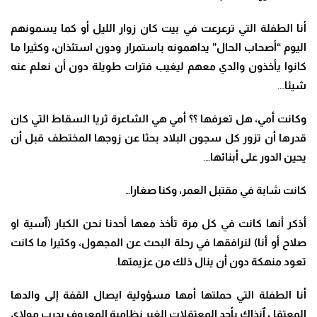
أنا الطفلة التي ترعرعت في بيت كان زوار الليل أو كما يسمونهم
اليوم “أصحاب الحال” يداهمونه باستمرار ودون استئذان، وكثيرا ما
كانوا يأخذون والدي معهم ليغيب فترات طويلة دون أن نعلم عنه
شيئا
….
وكانت أمي، هل تعرفها ؟؟ أمي هي الشاعرة ثريا السقاط التي كان
قدرها أن تزور كل سجون البلاد بحثا عن زوجها المختطف قبل أن
يحين الدور على أبنائها
….
كانت شابة في مقتبل العمر، وكنا صغارا
…
أذكر أنها كانت في كل مرة تأخذ معها أحدنا نحن الكبار (ٱسية او
صلاح أو أنا) لنرافقها في رحلة البحث عن المجهول، وكثيرا ما كانت
تعود منهكة دون أن ينال ذلك من عزيمتها
.
أنا الطفلة التي حملتها أمها مسؤولية ايصال القفة إلى والدها
المعتقل ٱنذاك بأحد المعتقلات الغير نظامية المعروف بدرب مولاي