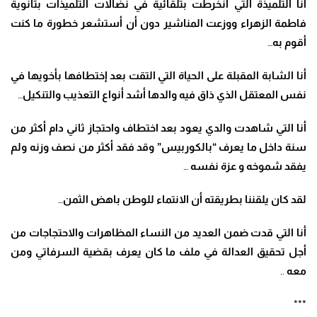
أنا التلميذة التي انخرطت بتلقائية في نضالات التلميذات بثانوية
فاطمة الزهراء ووزعت المناشير دون أن أستشعر خطورة ما كنت
أقوم به
…
أنا الشابة المقبلة على الحياة التي التقت بعد إختطافها بأخويها في
نفس المعتقل الذي ذاق فيه والدها أشد أنواع التعذيب والتنكيل
…
أنا التي شاهدت والدي يعود بعد اختطاف واحتجاز ثاني دام أكثر من
سنة داخل ما يعرف “بالكوربيس” وقد فقد أكثر من نصف وزنه ولم
يفقد شموخه و عزة نفسه
…
لقد كان يلقننا بطريقته أن الانتماء للوطن باهض الثمن
…
أنا التي قدت ضمن العديد من النساء المظاهرات والاحتجاجات من
أجل تحقيق العدالة في ملف ما كان يعرف بقضية السرفاتي ومن
معه
..
***