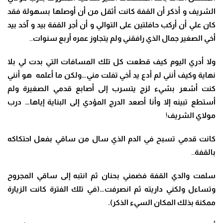
الشريف و أذكر أن القفة كانت أثقل من أن أوصلها بسهولة فقد
كان علي أن أركب حافلتين على التوالي و أن أجر القفة بيد و ٱخد بيد
أخي الصغير جمال الذي رافقني ولم يتجاوز عمره أربع سنوات
…
ولا أدري اليوم كيف قطعت كل تلك المسافات التي بدت لي بلا
نهاية وكيف أنني لم أدع يد أخي تفلت مني…ولكن ما أعلمه هو أنني
كنت أشعر بشيء لزج يتسرب إلى أصابع قدمي الصغيرة ولم
أستطع تبينه إلا وأنا أصعد الدرج المؤدي إلى البناية إياها… درب
مولاي الشريف
!
كانت قدمي تسبح في الدم الذي سال من ساقي بفعل احتكاكه
بالقفة
…
سلمت والدي القفة فضمني بحنان ثم انتبه إلى ساقي المجروح
وتساءل ولكني داريته ثم انصرفت…(في تلك الفترة كانت الزيارة
ممكنة بذلك المكان السيء الذكر).