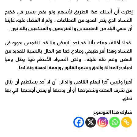
إخترت أن أسلك هذا الطريق لأسهم ولو بقدر يسير في فضح
الفساد الذي ينخر العديد من القطاعات… ولم لا القضاء عليه، غايتنا
أن نحمي البلد من المفسدين و المتربصين و المتلاعبين بالقانون
…
قد لا أختلف معك بأننا قد نجد البعض منا قد انغمس بدوره في
الفساد وهذا أمر طبيعي وعادي كما هو الحال بالنسبة للعديد من
المهن وهم قلة قليلة… ولكن السواد الأعظم فينا يظل وفيا
لمبادئ العدالة والحق وسمو القانون ورفعة المهنة ونقائها
…
أخيرا وليس ٱخرا ليعلم القاصي والداني أن لا أحد يستطيع أن ينال
من شرف المهنة وشموخها أو أن يدجنها أو يقص أجنحتها التي بها
تحلق.
شارك هذا الموضوع