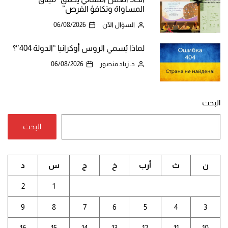
المساواة وتكافؤ الفرص”
السؤال الآن
06/08/2026
لماذا يُسمي الروس أوكرانيا “الدولة 404″؟
د. زياد منصور
06/08/2026
البحث
البحث
ن
ث
أرب
خ
ج
س
د
2
1
9
8
7
6
5
4
3
16
15
14
13
12
11
10