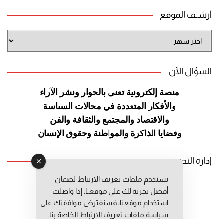
أرشيف الموقع
أرشيف
الموقع
السؤال الآن
منصة إلكترونية تعنى بالحوار ونشر
الآراء
والأفكار المتعددة في مجالات
السياسة
والاقتصاد والمجتمع والثقافة
والفن
وقضايا الذاكرة والمواطنة
وحقوق الإنسان
إدارة التحرير
نستخدم ملفات تعريف الارتباط لضمان
رئيس التحرير: عبد الرحيم التوراني
أفضل تجربة لك على موقعنا. إذا واصلت
رئيس التحرير المساعد: المعطي قبال
استخدام موقعنا، فسنفترض موافقتك على
مديرة التحرير: فاطمة حوحو
سياسة ملفات تعريف الارتباط الخاصة بنا.