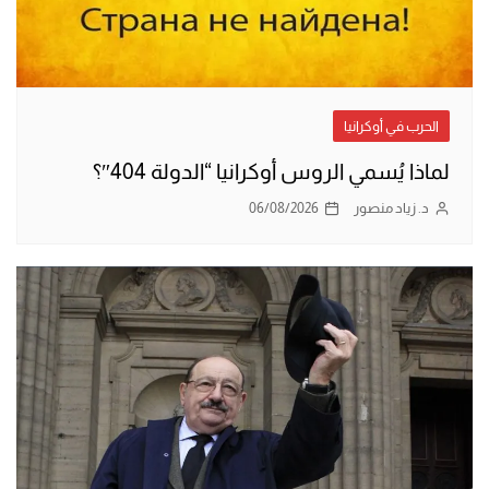
الحرب في أوكرانيا
لماذا يُسمي الروس أوكرانيا “الدولة 404″؟
د. زياد منصور
06/08/2026