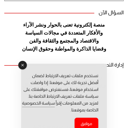
السؤال الآن
منصة إلكترونية تعنى بالحوار ونشر
الآراء
والأفكار المتعددة في مجالات
السياسة
والاقتصاد والمجتمع والثقافة
والفن
وقضايا الذاكرة والمواطنة
وحقوق الإنسان
إدارة التحرير
نستخدم ملفات تعريف الارتباط لضمان
رئيس التحرير: عبد الرحيم التوراني
أفضل تجربة لك على موقعنا. إذا واصلت
رئيس التحرير المساعد: المعطي قبال
استخدام موقعنا، فسنفترض موافقتك على
مديرة التحرير: فاطمة حوحو
سياسة ملفات تعريف الارتباط الخاصة بنا.
لمزيد من المعلومات إقرأ
سياسة الخصوصية
الخاصة بموقعنا.
موافق
جميع حقوق النشر محفوظة © 2026