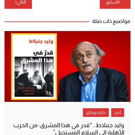
تصفّح
السابق
التالي
المقالات
مواضيع ذات صلة
أخبار
ذاكرة ووثائق
وليد جنبلاط.. “قدر في هذا المشرق: من الحرب
الأهلية إلى السلام المستحيل”