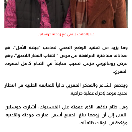
عبد اللطيف اللعبي مع زوجته جوسلين
وما يزيد من تعقيد الوضع الصحي لصاحب “جبهة الأمل”، هو
معاناته منذ فترة المراهقة من مرض “التهاب الفقار اللاصق”، وهو
مرض روماتيزمي مزمن تسبب سابقاً في التحام كامل لعموده
الفقري.
ويخضع الشاعر والمفكر المغربي حالياً للمتابعة الطبية في انتظار
تحديد موعد لإجراء عملية جراحية
.
وفي ختام بلاغها الذي عممته على الفيسبوك، أشارت جوسلين
اللعبي إلى أن زوجها يبلغ الجميع أسمى عبارات مودته وتقديره،
مؤكدة في الوقت ذاته أنه
: