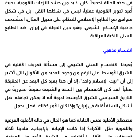
في هذه الحالة تحديداً. كان لا بد من حشد النزعات القومية، بحيث
أُعيد تدوير القومية عملياً، ليس في شكلها النقي، بل في شكل
متوافق مع الطابع الإسلامي للنظام. على سبيل المثال، استُخدمت
جاذبية الإسلام الشيعي، وهو دين الدولة في إيران، ضد الطابع
السني للنخبة العراقية.
انقسام مذهبي
يُعيدنا الانقسام السني الشيعي إلى مسألة تعريف الأقلية في
الشرق الأوسط. على الرغم من وجود العديد من الأقوال التي تُشير
إلى أن “بيت الإسلام واحد”، إلا أن هذا بعيد كل البعد عن الحقيقة
عملياً. لقد كان الانقسام بين السنة والشيعة حقيقةً محوريةً في
التاريخ السياسي للشرق الأوسط لدرجة أنه لا يمكن تجاهله. هل
يُشكل السنة أقلية في إيران؟ وإذا كان الأمر كذلك، فهل يحمل
مصطلح الأقلية نفس الدلالة كما هو الحال في حالة الأقلية العرقية
واللغوية مثل الأكراد؟ إذا كانت الإجابة بالإيجاب، فلدينا ثلاثة
تعريفات على الأقل للأقليات في الشرق الأوسط: العرقية،