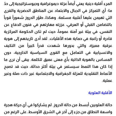
المرء أقلية دينية يعني أيضاً عزلة ديموغرافية وجيوستراتيجية إلى حدّ
ما؛ أي التمركز في الجبال والابتعاد عن المناطق الحضرية والقرى
التي تهيمن عليها أغلبية مسلمة. وهكذا، طوّر الدروز شعوراً قوياً
بالتضامن القبلي أو العرقي، عززته مهارتهم في فنون الدفاع عن
النفس، في بيئة غير آمنة عموماً، حيث لم تكن الحكومة المركزية
قادرة أو راغبة في حماية هذه الأقليات. لقد أدى تاريخهم إلى هوية
عرقية مميزة، والتي بدورها شهدت قدراً كبيراً من التكيف
والانسيابية في التعامل مع القوى السياسية الخارجية، دون
المساس بالهوية الذاتية بأي معنى عميق للكلمة. يبقى أن نرى ما
إذا كان هذا النمط سيستمر في بيئة أكثر حداثة، حيث قد تصبح
الأنماط التقليدية للعزلة الجغرافية والاجتماعية غير ذات صلة وغير
عملية.
الأقلية العلوية
حالة العلويين أبسط من حالة الدروز. لم يشاركوا في أي حركة هجرة
واسعة النطاق من جزء إلى آخر في الشرق الأوسط. على الرغم من