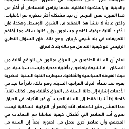
والدينية، والإسلامية الداخلية. عندما يتزامن انقسامان أو أكثر من
هذا القبيل، فمن المرجح أن نجد مشكلة أكثر خطورة مع الأقليات،
ولكن عادةً لا ينشأ هذا التعقيد في الشرق الأوسط. وهكذا، فإن
الأكراد أقلية عرقية، لكنهم مسلمون، وإن كانوا سنة، مما يُفاقم
التعريفات في بلد شيعي كإيران. ومع ذلك، فإن السؤال النظري
الرئيسي هو كيفية التعامل مع حالة بلد كالعراق.
نعلم أن السنة الحاكمين في العراق يمثلون في الواقع أقلية من
السكان – فالشيعة يتمتعون بأغلبية عددية وليست سياسية. من
حيث الهيمنة السياسية والثقافية، سيطرت النخبة السنية الحضرية
بقوة منذ نشأة الدولة العراقية الحديثة. ومع ذلك، نادراً ما نجد في
الأدبيات إشارة إلى حالة السنة في العراق كأقلية، وهي كذلك تقنياً،
خاصة إذا أشرنا فقط إلى السنة العرب، أي غير الأكراد، في العراق.
هذا الفشل مثير للاهتمام، لأنه يُظهر أن التركيبة السكانية ليست
سوى أحد العناصر التي تُشكل كيفية تعاملنا مع الجماعات في
المجتمع، وأن عناصر أخرى تدخل في الصورة أيضاً. إن السنة في