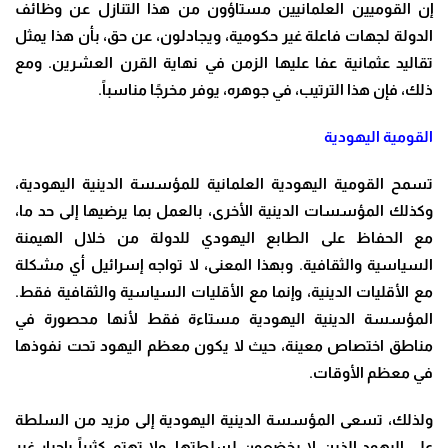
إن القوميين العلمانيين مستاؤون من هذا التنازل عن وظائف
الدولة لجهات فاعلة غير حكومية، ويجادلون، عن حق، بأن هذا يمثل
تقاليد عثمانية عفا عليها الزمن في نهاية القرن العشرين. ومع
ذلك، فإن هذا الترتيب، في جوهره، يوفر مخرجًا مناسباً.
القومية اليهودية
تسمح القومية اليهودية العلمانية للمؤسسة الدينية اليهودية،
وكذلك المؤسسات الدينية الأخرى، بالعمل بما يرضيها إلى حد ما،
مع الحفاظ على الطابع اليهودي للدولة من خلال الهيمنة
السياسية والثقافية. وبهذا المعنى، لا تواجه إسرائيل أي مشكلة
مع الأقليات الدينية، وإنما مع الأقليات السياسية والثقافية فقط.
المؤسسة الدينية اليهودية مستاءة فقط لأنها محصورة في
مناطق اختصاص معينة، حيث لا يكون معظم اليهود تحت نفوذها
في معظم الأوقات.
ولذلك، تسعى المؤسسة الدينية اليهودية إلى مزيد من السلطة
على اليهود الذين لا يخضعون لسلطتها، ولا تهتم كثيراً بإجبار غير