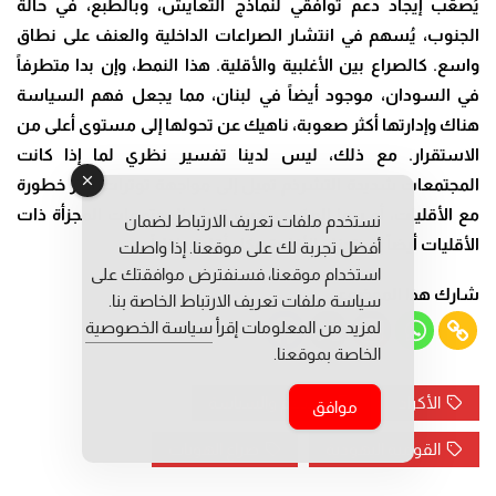
يُصعّب إيجاد دعم توافقي لنماذج التعايش، وبالطبع، في حالة
الجنوب، يُسهم في انتشار الصراعات الداخلية والعنف على نطاق
واسع. كالصراع بين الأغلبية والأقلية. هذا النمط، وإن بدا متطرفاً
في السودان، موجود أيضاً في لبنان، مما يجعل فهم السياسة
هناك وإدارتها أكثر صعوبة، ناهيك عن تحولها إلى مستوى أعلى من
الاستقرار. مع ذلك، ليس لدينا تفسير نظري لما إذا كانت
المجتمعات شديدة التشرذم تميل إلى مواجهة توترات أكثر خطورة
مع الأقليات، أو ربما العكس، حيث تميل المجتمعات المجزأة ذات
نستخدم ملفات تعريف الارتباط لضمان
الأقليات أيضاً إلى تجزئة الأغلبية وكل أقلية داخلياً.
أفضل تجربة لك على موقعنا. إذا واصلت
استخدام موقعنا، فسنفترض موافقتك على
شارك هذا الموضوع
سياسة ملفات تعريف الارتباط الخاصة بنا.
لمزيد من المعلومات إقرأ
سياسة الخصوصية
الخاصة بموقعنا.
الأكراد
الإسلام والسياسة
موافق
القومية اليهودية
صراع الهويات