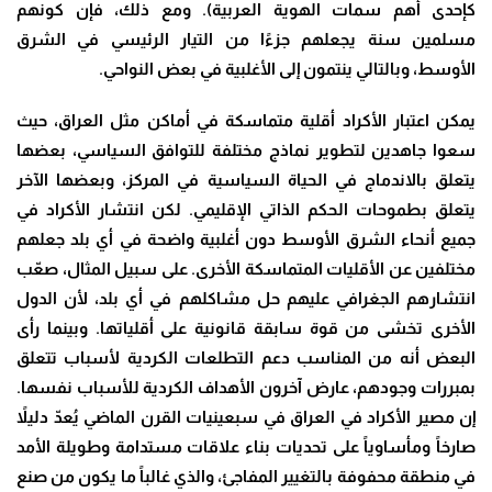
كإحدى أهم سمات الهوية العربية). ومع ذلك، فإن كونهم
مسلمين سنة يجعلهم جزءًا من التيار الرئيسي في الشرق
الأوسط، وبالتالي ينتمون إلى الأغلبية في بعض النواحي.
يمكن اعتبار الأكراد أقلية متماسكة في أماكن مثل العراق، حيث
سعوا جاهدين لتطوير نماذج مختلفة للتوافق السياسي، بعضها
يتعلق بالاندماج في الحياة السياسية في المركز، وبعضها الآخر
يتعلق بطموحات الحكم الذاتي الإقليمي. لكن انتشار الأكراد في
جميع أنحاء الشرق الأوسط دون أغلبية واضحة في أي بلد جعلهم
مختلفين عن الأقليات المتماسكة الأخرى. على سبيل المثال، صعّب
انتشارهم الجغرافي عليهم حل مشاكلهم في أي بلد، لأن الدول
الأخرى تخشى من قوة سابقة قانونية على أقلياتها. وبينما رأى
البعض أنه من المناسب دعم التطلعات الكردية لأسباب تتعلق
بمبررات وجودهم، عارض آخرون الأهداف الكردية للأسباب نفسها.
إن مصير الأكراد في العراق في سبعينيات القرن الماضي يُعدّ دليلاً
صارخاً ومأساوياً على تحديات بناء علاقات مستدامة وطويلة الأمد
في منطقة محفوفة بالتغيير المفاجئ، والذي غالباً ما يكون من صنع