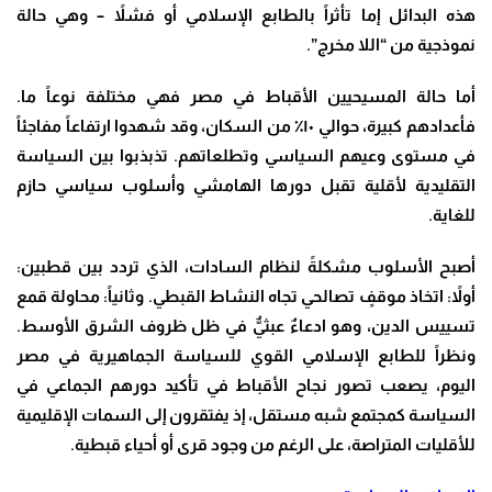
هذه البدائل إما تأثراً بالطابع الإسلامي أو فشلاً – وهي حالة
نموذجية من “اللا مخرج”.
أما حالة المسيحيين الأقباط في مصر فهي مختلفة نوعاً ما.
فأعدادهم كبيرة، حوالي ١٠٪ من السكان، وقد شهدوا ارتفاعاً مفاجئاً
في مستوى وعيهم السياسي وتطلعاتهم. تذبذبوا بين السياسة
التقليدية لأقلية تقبل دورها الهامشي وأسلوب سياسي حازم
للغاية.
أصبح الأسلوب مشكلةً لنظام السادات، الذي تردد بين قطبين:
أولاً: اتخاذ موقفٍ تصالحي تجاه النشاط القبطي. وثانياً: محاولة قمع
تسييس الدين، وهو ادعاءٌ عبثيٌّ في ظل ظروف الشرق الأوسط.
ونظراً للطابع الإسلامي القوي للسياسة الجماهيرية في مصر
اليوم، يصعب تصور نجاح الأقباط في تأكيد دورهم الجماعي في
السياسة كمجتمع شبه مستقل، إذ يفتقرون إلى السمات الإقليمية
للأقليات المتراصة، على الرغم من وجود قرى أو أحياء قبطية.