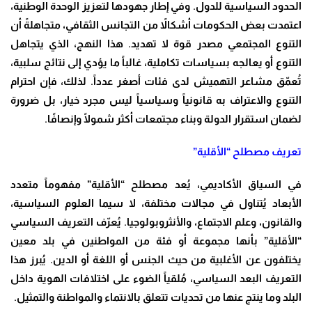
الحدود السياسية للدول. وفي إطار جهودها لتعزيز الوحدة الوطنية،
اعتمدت بعض الحكومات أشكالاً من التجانس الثقافي، متجاهلةً أن
التنوع المجتمعي مصدر قوة لا تهديد. هذا النهج، الذي يتجاهل
التنوع أو يعالجه بسياسات تكاملية، غالباً ما يؤدي إلى نتائج سلبية،
تُعمّق مشاعر التهميش لدى فئات أصغر عدداً. لذلك، فإن احترام
التنوع والاعتراف به قانونياً وسياسياً ليس مجرد خيار، بل ضرورة
لضمان استقرار الدولة وبناء مجتمعات أكثر شمولًا وإنصافًا.
تعريف مصطلح “الأقلية”
في السياق الأكاديمي، يُعد مصطلح “الأقلية” مفهوماً متعدد
الأبعاد يُتناول في مجالات مختلفة، لا سيما العلوم السياسية،
والقانون، وعلم الاجتماع، والأنثروبولوجيا. يُعرّف التعريف السياسي
“الأقلية” بأنها مجموعة أو فئة من المواطنين في بلد معين
يختلفون عن الأغلبية من حيث الجنس أو اللغة أو الدين. يُبرز هذا
التعريف البعد السياسي، مُلقياً الضوء على اختلافات الهوية داخل
البلد وما ينتج عنها من تحديات تتعلق بالانتماء والمواطنة والتمثيل.