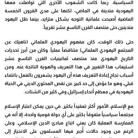
السياسية. ربما كانت الشعوب الأخرى التي تواصلت معها
اليهودية متدينة في الماضي، لكنها على مدى القرون الخمسة
الماضية أصبحت علمانية التوجه بشكل متزايد، بينما ظل اليهود
متدينين حتى منتصف القرن التاسع عشر تقريباً.
حتى ذلك الوقت، كان مفهوم اليهودي العلماني (ناهيك عن
المجتمع اليهودي العلماني) متناقضاً عملياً. وكان من أبرز تحديات
التاريخ اليهودي منذ منتصف ثمانينيات القرن التاسع عشر
استيعاب هذا التغيير في هذا التعريف والهوية الناتجة عنه. ومن
أسباب نجاح إعادة التعريف هذه أن اليهود يشعرون بالفعل بانتماء
قبلي، وهو ما عوّض إلى حد كبير عن نقص المحتوى الديني في الحياة
اليهودية في معظم أنحاء إسرائيل وفي كثير من الشتات.
مع الإسلام، الأمور أكثر تعقيداً بكثير. في حين يمكن اعتبار الإسلام
مجتمعاً سياسياً متفوقاً بكثير على أي دولة قومية واحدة، إلا أنه في
الممارسة العملية كان يعني اتباع مبادئ الدين الإسلامي. وعلى
الرغم من وجود حالات أُجبر فيها المسلمون على الانحياز إلى