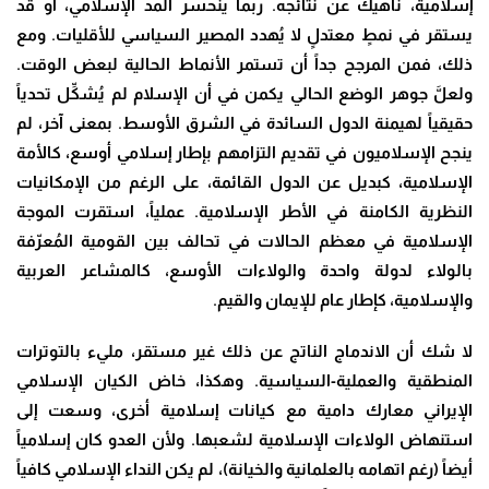
إسلامية، ناهيك عن نتائجه. ربما ينحسر المد الإسلامي، أو قد
يستقر في نمطٍ معتدلٍ لا يُهدد المصير السياسي للأقليات. ومع
ذلك، فمن المرجح جداً أن تستمر الأنماط الحالية لبعض الوقت.
ولعلَّ جوهر الوضع الحالي يكمن في أن الإسلام لم يُشكِّل تحدياً
حقيقياً لهيمنة الدول السائدة في الشرق الأوسط. بمعنى آخر، لم
ينجح الإسلاميون في تقديم التزامهم بإطار إسلامي أوسع، كالأمة
الإسلامية، كبديل عن الدول القائمة، على الرغم من الإمكانيات
النظرية الكامنة في الأطر الإسلامية. عملياً، استقرت الموجة
الإسلامية في معظم الحالات في تحالف بين القومية المُعرّفة
بالولاء لدولة واحدة والولاءات الأوسع، كالمشاعر العربية
والإسلامية، كإطار عام للإيمان والقيم.
لا شك أن الاندماج الناتج عن ذلك غير مستقر، مليء بالتوترات
المنطقية والعملية-السياسية. وهكذا، خاض الكيان الإسلامي
الإيراني معارك دامية مع كيانات إسلامية أخرى، وسعت إلى
استنهاض الولاءات الإسلامية لشعبها. ولأن العدو كان إسلامياً
أيضاً (رغم اتهامه بالعلمانية والخيانة)، لم يكن النداء الإسلامي كافياً