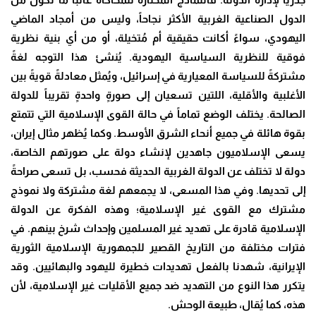
الدول الصناعية الغربية الأكثر نجاحاً، وليس من أمجاد الماضي
اليهودي، سواءً أكانت حقيقية أم مُتخيلة، أو من أي بنية نظرية
فوقية للنظرية السياسية اليهودية. يُنشئ هذا التوجه لغةً
مشتركةً للسياسة المعيارية في إسرائيل، ويُمثل معادلةً قويةً بين
الأغلبية والأقلية، اللتين تسعيان إلى صورةٍ واحدةٍ تقريباً للدولة
الصالحة. يختلف الوضع تماماً في حالة القوى الإسلامية التي تتمتع
بقوة هائلة في جميع أنحاء الشرق الأوسط. وكما يُظهر مثال إيران،
يسعى الإسلاميون جاهدين لإنشاء دولة على صورتهم الخاصة،
دولة لا تختلف عن الدولة الغربية الحديثة فحسب، بل تسعى صراحةً
إلى تحديها. وفي هذا المسعى، لا يجمعهم لغة مشتركة ولا نموذج
مشترك مع القوى غير الإسلامية؛ وهذه الفكرة عن الدولة
الإسلامية قادرة على تهديد غير المسلمين وإحداث شرخ بينهم. في
فترات مختلفة من التاريخ القصير للجمهورية الإسلامية الثورية
الإيرانية، شهدنا بالفعل تهديدات خطيرة لليهود والبهائيين. وقد
يتكرر هذا النوع من التهديد ضد جميع الأقليات غير الإسلامية، لأن
هذه، كما يُقال، طبيعة الوحش.