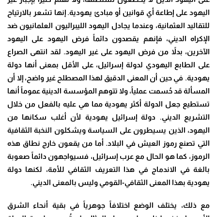
اليهود على إطاعة أي قوانين أو مبادئ يهودية. إنها تشعر بالارتياح
للتقاليد العثمانية، وعندما يجادل اليهود الليبراليون العلمانيون ضد
الإكراه الديني، فإنهم يقصدون دائماً فرض اليهود على اليهود
الآخرين، بدلاً من فرض اليهود على غير اليهود. لقد انتهى الصراع
على الطابع اليهودي لدولة إسرائيل، على الأقل بمعنى أنها دولة
يهودية. في حين أن المعنى الدقيق لهذا المصطلح غير واضح، إلا أن
المسألة قد حُسمت عملياً، ولا تتوهم المؤسسة الدينية عموماً أنها
تستطيع جعل الدولة أكثر يهودية مما هي عليه بالفعل من خلال
التشريع الديني. دولة إسرائيل يهودية لأن أغلب سكانها من
اليهود، الذين يسيطرون على السياسة ويشكلون النخبة الثقافية
التي تصنع رموز العيش في البلاد. أما من يقعون خارج نطاق هذه
الرموز، كما هو الحال مع عرب إسرائيل، فسيواجهون دائماً صعوبة
بالغة في الاندماج في هذا التعريف الثقافي للأمة، لكنها دولة
يهودية بهذا المعنى الثقافي-القومي وليس بالمعنى الديني.
مع ذلك، يختلف الوضع اختلافاً جوهرياً في بقية أنحاء الشرق