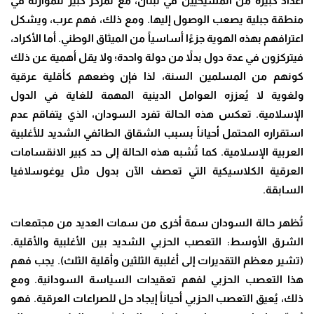
أعداد كبيرة من المسيحيين في لبنان، مع تمركز كبير للموارنة في
منطقة جبلية يصعب الوصول إليها. ومع ذلك، فهم عرب، ويشكل
اعترافهم بهذه الهوية جزءًا أساسياً من الميثاق الوطني. أما الأكراد،
فيتركزون في عدة دول بدلاً من دولة واحدة؛ ولا يقل أهمية عن ذلك
كونهم من المسلمين السنة، لذا فإن وضعهم كأقلية عرقية
ولغوية لا يُعززه العوامل الدينية المهمة للغاية في الدول
الإسلامية. تعكس هذه الحالة تفرد السودان، الذي يتفاقم عدم
استقراره المحتمل أحياناً بسبب الشقاق الطائفي الشديد للأغلبية
العربية الإسلامية. كما تُشبه هذه الحالة إلى حد كبير الانقسامات
العرقية الكلاسيكية التي تعصف الآن بدول مثل يوغوسلافيا
السابقة.
تُظهر حالة السودان سمة أخرى من سمات العديد من مجتمعات
الشرق الأوسط: التعصب الحزبي الشديد بين الأغلبية والأقلية.
(تشير معظم التقديرات إلى أغلبية الثلثين وأقلية الثلث). يجب فهم
هذا التعصب الحزبي لفهم تعقيدات السياسة السودانية. ومع
ذلك، يُعيق التعصب الحزبي أحياناً إيجاد حل للصراعات العرقية. فهو