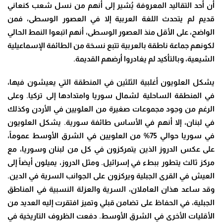
أن أحد التقاليد المعروفة يُشير إلى أنهم من نسل شعب كنعاني
قديم لم يتحدث اللغة العربية إلا في العصور الوسطى، فمن
الواضح، على الأقل منذ العصور الوسطى، أنهم اتبعوا النمط الحالي
لكونهم جماعة ناطقة بالعربية تتبع نسخة من الطائفة الإسماعيلية
الشيعية، وبالتأكيد لم يغادروا أرضهم القديمة.
يشكل العلويون أغلبية الثلثين في المنطقة التي يعيشون فيها،
في المنطقة الساحلية لشمال سوريا وامتدادها إلى تركيا. وعلى
الرغم من وجود مجموعات صغيرة من العلويين في الأردن وكذلك
في لبنان، إلا أنهم في الأساس طائفة سورية. يشكل العلويون
في سوريا حوالي 75% من العلويين في الشرق الأوسط عموماً،
على عكس الدروز الذين يتمركزون في كل من لبنان وسوريا، مع
مركز ثالث يتطور ببطء في إسرائيل. ومثل الدروز، يميلون أيضاً إلى
العيش في القرى الجبلية ويركزون على الجوانب السرية في الدين.
وقد ساعد هذان العاملان، السرية والعزلة النسبية في المناطق
الجبلية، في الحفاظ على تضامن قبلي وتميز افتقرت إليه العديد من
الأقليات الأخرى في الشرق الأوسط. دفعت الظروف التاريخية في