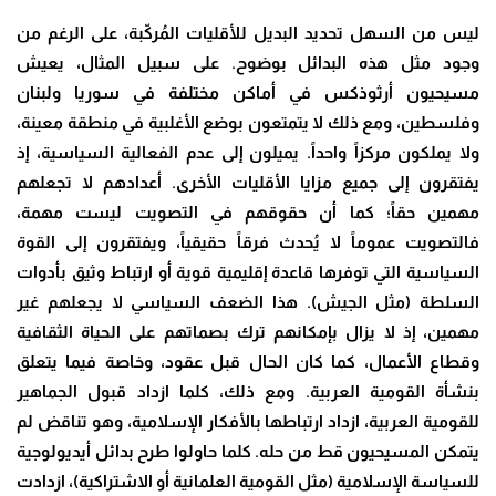
ليس من السهل تحديد البديل للأقليات المُركّبة، على الرغم من
وجود مثل هذه البدائل بوضوح. على سبيل المثال، يعيش
مسيحيون أرثوذكس في أماكن مختلفة في سوريا ولبنان
وفلسطين، ومع ذلك لا يتمتعون بوضع الأغلبية في منطقة معينة،
ولا يملكون مركزاً واحداً. يميلون إلى عدم الفعالية السياسية، إذ
يفتقرون إلى جميع مزايا الأقليات الأخرى. أعدادهم لا تجعلهم
مهمين حقاً؛ كما أن حقوقهم في التصويت ليست مهمة،
فالتصويت عموماً لا يُحدث فرقاً حقيقياً، ويفتقرون إلى القوة
السياسية التي توفرها قاعدة إقليمية قوية أو ارتباط وثيق بأدوات
السلطة (مثل الجيش). هذا الضعف السياسي لا يجعلهم غير
مهمين، إذ لا يزال بإمكانهم ترك بصماتهم على الحياة الثقافية
وقطاع الأعمال، كما كان الحال قبل عقود، وخاصة فيما يتعلق
بنشأة القومية العربية. ومع ذلك، كلما ازداد قبول الجماهير
للقومية العربية، ازداد ارتباطها بالأفكار الإسلامية، وهو تناقض لم
يتمكن المسيحيون قط من حله. كلما حاولوا طرح بدائل أيديولوجية
للسياسة الإسلامية (مثل القومية العلمانية أو الاشتراكية)، ازدادت