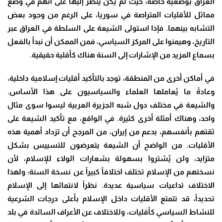
العراق بوضعية خاصة، حيث لم يكن يُنظر إليها على أنهم في وضع
مماثل للأقليات المتراصة في سوريا، على الرغم من وجود بعض
التشابه بينهما. فإذا استولى الشيعة على السلطة في العراق عبر
التاريخ، وهيمنوا على المركز السياسي، فمن الممكن أن نبدأ بالفعل
بسماع المزيد من الإشارات إلى السنة هناك كأقلية حقيقية.
في أماكن أخرى من المنطقة، توجد بالتأكيد أقليات إسلامية داخلية،
وعادةً ما يُعاملها العلماء والسياسيون على هذا الأساس.
والشيعة في مختلف دول شبه الجزيرة العربية ليسوا سوى مثال
واحد، وهناك أمثلة أخرى كثيرة. في الواقع، مع تأكيد الشيعة على
ثقتهم بأنفسهم، بدعم من إيران، من المرجح أن تزداد أهمية هذه
الأقليات. من الواضح أن الشيعة يتعرضون للتسييس بشكل
متزايد، ولن يُشتروا بسهولة بشعارات الولاء للإسلام، لأن
نسختهم من الإسلام تختلف اختلافاً كبيراً عن نسخة السنة: ولهذا
الاختلاف تداعيات سياسية عديدة. نظراً لانتمائها إلى الإسلام
تحديداً، قد تتمتع الأقليات داخل الإسلام بأعلى درجات الشرعية
للنشاط السياسي كأقليات، وللاختلاف عن الأعراف السائدة في بلد