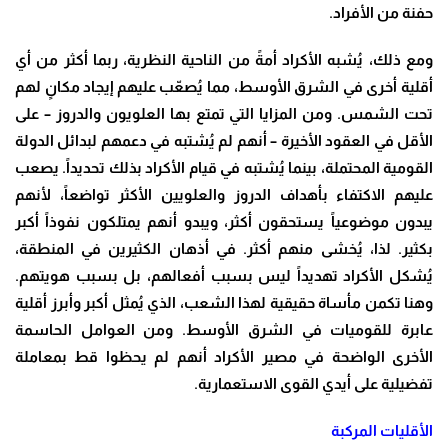
حفنة من الأفراد.
ومع ذلك، يُشبه الأكراد أمةً من الناحية النظرية، ربما أكثر من أي
أقلية أخرى في الشرق الأوسط، مما يُصعّب عليهم إيجاد مكانٍ لهم
تحت الشمس. ومن المزايا التي تمتع بها العلويون والدروز – على
الأقل في العقود الأخيرة – أنهم لم يُشتبه في دعمهم لبدائل الدولة
القومية المحتملة، بينما يُشتبه في قيام الأكراد بذلك تحديداً. يصعب
عليهم الاكتفاء بأهداف الدروز والعلويين الأكثر تواضعاً، لأنهم
يبدون موضوعياً يستحقون أكثر، ويبدو أنهم يمتلكون نفوذاً أكبر
بكثير. لذا، يُخشى منهم أكثر. في أذهان الكثيرين في المنطقة،
يُشكل الأكراد تهديداً ليس بسبب أفعالهم، بل بسبب هويتهم.
وهنا تكمن مأساة حقيقية لهذا الشعب، الذي يُمثل أكبر وأبرز أقلية
عابرة للقوميات في الشرق الأوسط. ومن العوامل الحاسمة
الأخرى الواضحة في مصير الأكراد أنهم لم يحظوا قط بمعاملة
تفضيلية على أيدي القوى الاستعمارية.
الأقليات المركبة