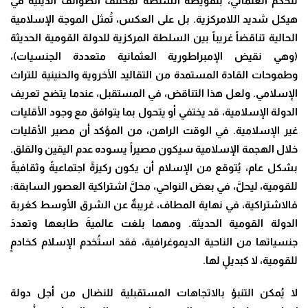
للحكم العثماني، بتفويضه السلطة لمختلف الطوائف الدينية في
هيكل شديد اللامركزية. بل على العكس، تُمثل الموجة الإسلامية
الحالية تناقضاً غريباً بين السلطة المركزية للدولة القومية الحديثة
(وهي نقيض الإمبراطورية العثمانية متعددة الجنسيات)،
وطموحات القادة المستمدة من التقاليد الأخروية والحنينية للتراث
الإسلامي. ولعل هذا التناقض، في المستقبل، عندما يتضح تعريف
الدولة الإسلامية، قد يختفي أو يتحول بما يتوافق مع وجود الأقليات
غير الإسلامية. في الوقت الراهن، من المؤكد أن مصير الأقليات
خلال الهجمة الإسلامية سيكون مصيراً يسوده عدم اليقين والقلق.
بشكل عام، يُتوقع من الإسلام أن يكون ركيزةً اجتماعيةً وثقافيةً
للقومية، ليحلَّ، في بعض النواحي، محلَّ اشتراكية العصور السابقة:
فالاشتراكية، في نهاية المطاف، غريبةٌ عن الشرق الأوسط كغربة
الدولة القومية الحديثة. ومهما بلغت عالميةَ طابعها وتعددَ
جنسياتها من الناحية الديموغرافية، فقد استُخدم الإسلام كخادمٍ
للقومية، لا كبديلٍ لها.
لا يُمكن التنبؤ بالاتجاهات المستقبلية للنضال من أجل دولة