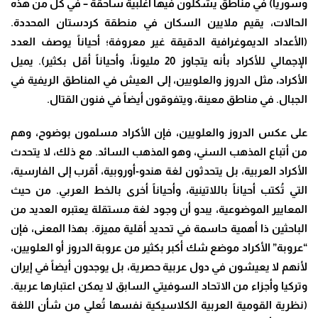
وسوريا) في مناطق يشكلون فيها أغلبية ساحقة – في كل من هذه
الحالات، يقيم ملايين السكان في منطقة كردستان المحددة.
(الأعداد الديموغرافية الدقيقة غير معروفة؛ أحياناً يوصف العدد
الإجمالي للأكراد بأنه يتجاوز 20 مليوناً، وأحياناً أقل بكثير). يميل
الأكراد، مثل الدروز والعلويين، إلى العيش في المناطق الريفية في
الجبال. في مناطق معينة، ويتفوقون أيضاً في فنون القتال.
على عكس الدروز والعلويين، فإن الأكراد مسلمون بوضوح، وهم
من أتباع المذهب السني، وهو المذهب السائد. مع ذلك، لا يتحدث
الأكراد العربية، بل يتحدثون لغة هندو-أوروبية، أقرب إلى الفارسية،
التي تُكتب أحياناً باللاتينية، وأحياناً أخرى بالخط العربي. من حيث
المعايير الموضوعية، يبدو أن وجود لغة مستقلة يعتبره العديد من
الباحثين ذا أهمية حاسمة في تحديد أقلية مميزة. بهذا المعنى، فإن
“عروبة” الأكراد موضع شك أكبر بكثير من عروبة الدروز أو العلويين،
لأنهم لا يعيشون في دول عربية حصرية، بل يوجدون أيضاً في إيران
وتركيا وأجزاء من الاتحاد السوفيتي السابق لا يمكن اعتبارها عربية.
(نظرية القومية العربية الكلاسيكية نفسها تُعلي من شأن اللغة