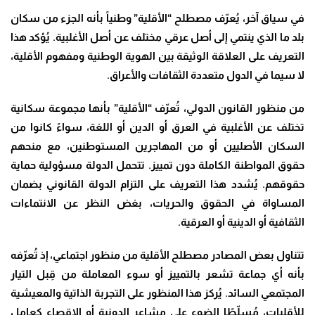
في سياق آخر، يُعرّف مصطلح “الأقلية” وطنياً بأنه الجزء من سكان
بلد ما الذي ينتمي إلى أصل عرقي مختلف عن أصل الأغلبية. يُؤكد هذا
التعريف على العلاقة الوثيقة بين الهوية الوطنية ومفهوم الأقلية،
لا سيما في الدول متعددة الثقافات والأعراق.
من منظور القانون الدولي، تُعرّف “الأقلية” بأنها مجموعة سكانية
تختلف عن الأغلبية في العرق أو الدين أو اللغة، سواءً كانوا من
السكان الأصليين أو من المهاجرين المستوطنين، مع منحهم
حقوق المواطنة الكاملة دون تمييز. تتحمل الدولة مسؤولية حماية
حقوقهم. يُشدد هذا التعريف على التزام الدولة القانوني بضمان
المساواة في الحقوق والحريات، بغض النظر عن الانتماءات
الثقافية أو الدينية أو العرقية.
تتناول بعض المصادر مصطلح الأقلية من منظور اجتماعي، إذ تُعرّفه
بأنه أي جماعة تشعر بالتمييز أو سوء المعاملة من قِبل التيار
المجتمعي السائد. يُركز هذا المنظور على التجربة الذاتية والمعيشية
للأقليات، مُسلّطًا الضوء على مشاعر الدونية أو الإقصاء كعامل