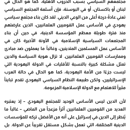
مجتمعهم السياسي بسبب الحروب الأهلية، كما هو الحال في
لبنان أو باكستان، أو في البوسنة، فإن أسلمة المجتمع السياسي
تعني عادةً درجة أعلى من الوعي الديني. لقد كان بناء مجتمع سياسي
يهودي في الأساس عمل القوميين العلمانيين، الذين عارضتهم
منذ فترة طويلة معظم المؤسسة الدينية، في حين أن بناء
المجتمعات السياسية الإسلامية في الآونة الأخيرة كان في
الأساس عمل المسلمين المتدينين، وغالباً ما يعملون ضد مبادئ
وممارسات القوميين العلمانيين. لا تزال هوية السياسة والدين
تمثل مشكلة كبيرة بالنسبة للأقليات في الدولة اليهودية التي
ليست جزءًا من الأمة اليهودية، كما هو الحال في حالة العرب
الإسرائيليين، ولكن طبيعة النظام السياسي اليهودي تقدم تبايناً
مثيراً للاهتمام مع الدولة الإسلامية المزعومة.
لأن الدين ليس الأساس الوحيد للمجتمع اليهودي – إذ يعتبره
العديد من القوميين العلمانيين أثراً مزعجاً من الماضي – غالباً ما
يُنظر إلى الدين في إسرائيل على أنه من الأفضل تركه للمؤسسات
الدينية المختلفة، التي تعمل بشكل مستقل تقريباً عن الدولة. بل