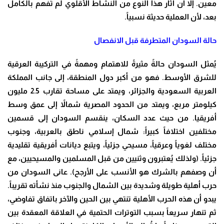
معين. إلا أن آثار هذا النوع من النشاط الأقلوي لم تُفهم بالكامل
بعد، لأن العملية حديثة نسبياً.
حالة السودان المتطرفة قبل الانفصال
يُمثل السودان حالةً مثيرةً للاهتمام ومهمةً في التركيبة العرقية
للشرق الأوسط. فهو من أكبر دول المنطقة، إلى جانب المملكة
العربية السعودية والجزائر، ويمتد على مساحة تقارب 2.5 مليون
كيلومتر مربع، ويمتد من الحدود المصرية شمالاً إلى عمق وسط
أفريقيا. من حيث عدد السكان، ينقسم السودان إلى قسمين
مختلفين اختلافاً كبيراً: شمال إسلامي ناطق بالعربية، وجنوب
مختلف لغوياً وعرقياً، مسيحي جزئياً، ويتبع ديانات أفريقية تقليدية
جزئياً. (ولذلك يُعتبرون وثنيين من قبل المسلمين والمسيحيين، مع
أن وصفهم بالشرك هو الأنسب على الأرجح). عانى السودان من
حرب أهلية طويلة وشديدة بين الشمال والجنوب منذ نشأته تقريباً.
يبدو أن هذه الحرب الأهلية تنتهي بين الحين والآخر باتفاق تفاوضي،
ثم تنهار سريعاً بسبب التوترات الحتمية في العلاقة المعقدة بين