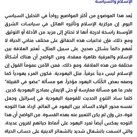
الإسلام والسياسة
يُعد هذا الموضوع من أكثر المواضيع رواجاً في التحليل السياسي
اليوم. إن مركزية الإسلام وتأثيره الهائل في سياسات الشرق
الأوسط راسخة لدرجة أنها لا تحتاج إلى مزيد من الأدلة أو التوثيق.
ومع ذلك، فإن تداعيات هذه الحقائق على مختلف مناحي الحياة لا
تُفهم دائماً بشكل صحيح. على سبيل المثال، تُعتبر العلاقة بين
الإسلام والعرقية ظاهرة معقدة، ومن الواضح أن هناك أشكالاً
مختلفة من هذه العلاقة. ومع ذلك، فمن الآمن عموماً القول إن
الإسلام ليس ديناً عرقياً، مثل اليهودية. فكون المرء يهودياً كما
وصفه بعض الكُتّاب اليهود مؤخراً، هو مسألة “عضو في القبيلة”
بقدر ما هو مسألة ممارسة أو حتى الإيمان بمبادئ اليهودية كدين.
كلما ساد التنوع الحديث للقومية اليهودية في إسرائيل وجعل
نفسه محور الولاء السائد بين اليهود في العالم، ازداد هذا التوجه
قوة، حتى وإن لم يكن التعبير عنه بهذه القسوة. من الواضح أن هذا
التوجه يعكس أيضاً تمرد اليهود على أنماط حياتهم لقرون عديدة،
والتي اتسمت بانشغال شديد بالشعائر الدينية على حساب الحياة