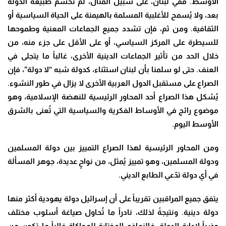
الأوسط. ففي لبنان، على سبيل المثال، لم تُحسم طبيعة الدولة
بعد، ولا يُسمح للأغلبية المسلمة بالهيمنة على الحياة السياسية أو
الثقافية. ومن ثم، فإن تشدد جميع الجماعات المعنية وطموحها
للسيطرة على المركز السياسي، أو على الأقل على جزء منه، من
خلال الحد من تأثير الجماعات الدينية الأخرى، غالباً ما يتجلى في
العنف. حتى لو سلمنا بأن لبنان استثناء، كدولة شبه “لا دولة”، فإن
الصراع على مستقبل الدول العربية الأخرى لا يزال في طور النشوء.
يُشكل هذا الصراع أحد المحاور الرئيسية للنهضة الإسلامية، وهو
موضوع رائج في الأوساط الفكرية والسياسية التي تُعنى بالشرق
الأوسط اليوم.
ومن المحاور الرئيسية لهذا الصراع التمييز بين دولة المسلمين
ودولة المسلمين، وهو تمييز يُمثل، من نواحٍ عديدة، جوهر المسألة
في أي دولة تدّعي الطابع الديني.
يتفق جميع المراقبين تقريباً على أن إسرائيل دولة يهودية أكثر منها
دولة دينية. ونتيجةً لذلك، نادراً ما تُحاول صياغة أسلوب مختلف
جذرياً لإدارة الدولة. فالنماذج المختارة للمحاكاة غالباً ما تكون من