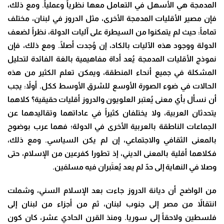
المدمجة هي الأسهل في التعامل معها نظرياً وعملياً. ومع ذلك،
فإن مصير الأقليات المدمجة الأخرى، مثل الدروز في لبنان، مختلف
تماماً: حيث لم يتمكنوا من السيطرة على آليات الدولة، نظراً لضعف
الدولة ووجود هذه الآليات بالكاد، إن وُجدت أصلًا. ومع ذلك، فإن
نموذج الأقليات المدمجة يُعد أداة مفاهيمية بالغة الفائدة لتحليل
المشكلة في جميع أنحاء المنطقة، ويمكن تعلم الكثير من هذه
الحالات في ضوء الصورة الأوسع للشرق الأوسط ككل. أولاً: يجب
أن نسأل بأي معنى يُعتبر العلويون والدروز أقليات حقيقية؟ كلاهما
يتحدثان العربية، ولا يختلفان كثيراً في عاداتهما وتقاليدهما عن
الجماعات الناطقة بالعربية الأخرى في الدولة؛ فهما عرب بوضوح
بالمعنى الثقافي والاجتماعي، إن لم يكن السياسي. ومع ذلك،
فكلاهما أقلية بالمعنى الديني، إذ تطورا كفرعين من الإسلام، حتى
وصلا في النهاية إلى حدّ لم يعد يُعتَبران فيه مسلمَين.
من الواضح أن ديانة الدروز جاءت بعد الإسلام السني، وشملت
انتقالاً من مصر إلى جنوب لبنان، ثم من أجزاء من لبنان إلى
فلسطين ولاحقاً إلى سوريا. ومنذ القرن الحادي عشر، كان كون