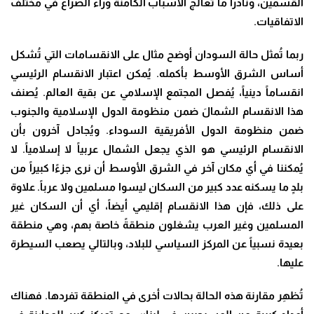
القسمين، ونادراً ما تُعالج الأسباب الكامنة وراء الصراع في مختلف
الاتفاقيات.
ربما تُمثل حالة السودان أوضح مثال على الانقسامات التي تُشكل
أساس الشرق الأوسط بأكمله. يُمكن اعتبار الانقسام الرئيسي
انقساماً دينياً، يُفصل المجتمع الإسلامي عن بقية العالم. يُصنف
هذا الانقسام الشمالَ ضمن منظومة الدول الإسلامية والجنوب
ضمن منظومة الدول الأفريقية السوداء. ويُجادل آخرون بأن
الانقسام الرئيسي هو الذي يجعل الشمال عربياً لا إسلامياً. لا
يُمكننا في أي مكان آخر في الشرق الأوسط أن نرى جزءًا كبيراً من
بلدٍ ما يسكنه عدد كبير من السكان ليسوا مسلمين ولا عرباً. علاوة
على ذلك، فإن هذا الانقسام إقليمي أيضاً، أي أن السكان غير
المسلمين وغير العرب يشغلون منطقةً خاصة بهم، وهي منطقة
بعيدة نسبياً عن المركز السياسي للبلاد، وبالتالي يصعب السيطرة
عليها.
تُظهِر مقارنة هذه الحالة بحالات أخرى في المنطقة تفردها. فهناك