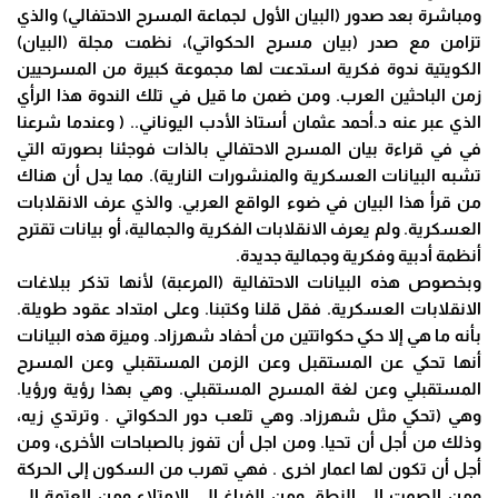
ومباشرة بعد صدور (البيان الأول لجماعة المسرح الاحتفالي) والذي
تزامن مع صدر (بيان مسرح الحكواتي)، نظمت مجلة (البيان)
الكويتية ندوة فكرية استدعت لها مجموعة كبيرة من المسرحيين
زمن الباحثين العرب. ومن ضمن ما قيل في تلك الندوة هذا الرأي
الذي عبر عنه د.أحمد عثمان أستاذ الأدب اليوناني.. ( وعندما شرعنا
في في قراءة بيان المسرح الاحتفالي بالذات فوجئنا بصورته التي
تشبه البيانات العسكرية والمنشورات النارية). مما يدل أن هناك
من قرأ هذا البيان في ضوء الواقع العربي. والذي عرف الانقلابات
العسكرية. ولم يعرف الانقلابات الفكرية والجمالية، أو بيانات تقترح
أنظمة أدبية وفكرية وجمالية جديدة.
وبخصوص هذه البيانات الاحتفالية (المرعبة) لأنها تذكر ببلاغات
الانقلابات العسكرية. فقل قلنا وكتبنا. وعلى امتداد عقود طويلة.
بأنه ما هي إلا حكي حكواتتين من أحفاد شهرزاد. وميزة هذه البيانات
أنها تحكي عن المستقبل وعن الزمن المستقبلي وعن المسرح
المستقبلي وعن لغة المسرح المستقبلي. وهي بهذا رؤية ورؤيا.
وهي (تحكي مثل شهرزاد. وهي تلعب دور الحكواتي . وترتدي زيه،
وذلك من أجل أن تحيا. ومن اجل أن تفوز بالصباحات الأخرى، ومن
أجل أن تكون لها اعمار اخرى . فهي تهرب من السكون إلى الحركة
ومن الصمت إلى النطق ومن الفراغ إلى الامتلاء ومن العتمة إلى