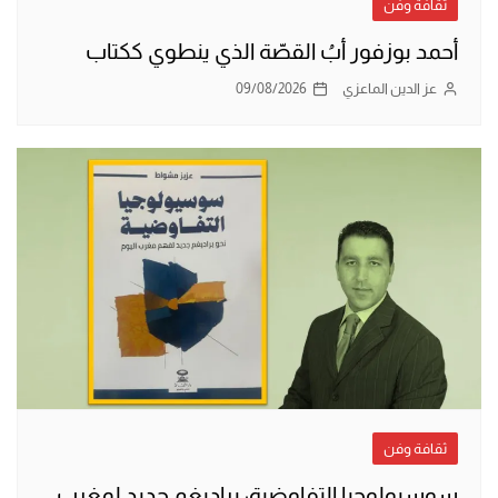
ثقافة وفن
أحمد بوزفور أبُ القصّة الذي ينطوي ككتاب
عز الدين الماعزي
09/08/2026
ثقافة وفن
سوسيولوجيا التفاوضية: براديغم جديد لمغرب