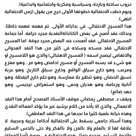
حروب ساخنة وباردة، وسياسية وفكرية واجتماعية وابداعية).
ويوم خطت الاحتفالية خطوتها الأولى خرج من يقول (زمن الاحتفالية
انتهى).
هذا المسرح الاحتفالي. في بداياته الأولى. تم فهمه فهمه خاطئا.
وبذلك غقد أصبح في بعض الكتاباتةالنقدية مجرد خرافة. أما جماعة
المسرح الاحتفالي. فقد أصبحت عند البعض مجرد جوقة. اما المسرح
الاحتفالي فقد مسخه وسلخه في كثير من هذا النقد العدواني
والاتهامي ليصبح اسمه ( المسرح الاهتبالي) والذي هو اللامسرح او
هو شيء قد يسبه المسرح أو مسرح (حامض وهو مر.. وهو مفزع
ومرعب. وهو خارج سياق الواقع. وخارج سياق التاريخ. وهو عربة
تسبق الحصان. وهو تنظير بلا ممارسة. وهو حلم خارج اليقظة. وهو
أنانية وزعامة، وهو هذيان وحمى. وهو استعراض نرجيسي. وهو
جهد ضائع).
ويقف د. مصطفى رمضاني موقف الأستاذ المصحح أمام هذا النقد
الانفعالي. والذي (لا يأخذ من كلام برشيد غير ما يؤكد انفعاله النقدي
وهذه خيانة علمية كثيرا ما نجدها في هذا النقد العاطفي).
وهذا أستاذ جامعي يسقط على الاحتفالية أحكاما غريبة وعجيبة. لا
علاقة لها لا بالعلم ولا بالفن ولا بالغكر ولا حتى بالحس السليم
والذوق السليم. ونجده يتمثل هذه الاحتفالية في صورة (أمنا الغولة)