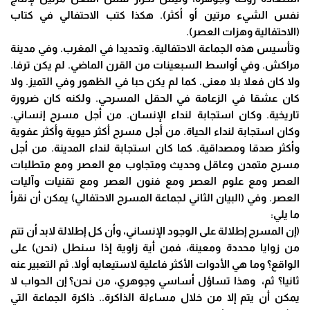
نفس الشيء مرتين أو أكثر). هكذا كتب الاحتفالي في كتاب
(الاحتفالية وهزات العصر).
وتأسيس هذه الجماعة الاحتفالية. وتحديدا في المغرب. وفي مدينة
مراكش. وفي أواسط السبعينات من القرن الماضي. لم يكن ترفا.
ولا كان فعلا بلا معنى. كما لم يكن حبا في الظهور وفي التميز. ولا
كان عشقا في الزعامة في الحقل المسرحي. ولكنه كان ضرورة
تاريخية. وكان استجابة لنداء الإنسان. من أجل مسرح إنساني.
وكان استجابة لنداء الحياة. من أجل مسرح أكثر حيوية وأكثر عفوية
وأكثر صدقا ومصداقية. كما كان استجابة لنداء المدينة. من أجل
مسرح متمدن وعاقل وحديث ومتجاوب مع العصر ومع متطلبات
العصر ومع علوم العصر ومع فنون العصر ومع تقنيات وآليات
العصر. وفي (البيان الثاني لجماعة المسرح الاحتفالي) يمكن أن نقرأ
ما يلي:
(إن المسرح إطلالة على الوجود الإنساني، وأن كل إطلالة لابد أن تتم
من زوايا محددة ومعينة، فمن أية زاوية إذا سنطل (نحن) على
الواقع؟ وما هي الأدوات الأكثر فاعلية لاستيعابه أولا. ثم التعبير عنه
ثانيا؟ ثم، وهذا تساؤل أساسي وجوهري، من نحن؟ إن الحواب لا
يمكن أن يتم إلا من خلال مساءلة الذاكرة.. ذاكرة الجماعة التي