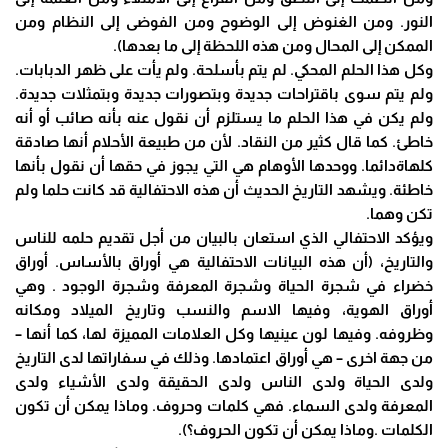
النور. ومن الغنوض إلى الوضوح ومن الفوضى إلى النظام ومن
الممكن إلى المحال ومن هذه اللحظة إلى ما بعدها).
وكل هذا الحلم المحكي. لم يتم بأسلحة. ولم يأت على ظهر الدبابات.
ولم يتم سوى باقتراحات جديدة وبتصورات جديدة وبتمثلات جديدة.
ولم يكن في هذا الحلم ما يستلزم أن نقول عنه بأنه صائب أو أنه
خاطئ. كما قال كثير من النقاد. لأن من طبيعة الأحلام أنها صادقة
كلهاةدائما. ووحدها الأوهام هي التي يجوز في حقها أن نقول بأنها
خاطئة. ويشهد التاريخ الحديث أن هذه الاحتفالية قد كانت حلما ولم
تكن وهما.
ويؤكد الاحتفالي الذي استعان بالبيان من أجل تقديم حلمه للناس
والتاريخ، (أن هذه البيانات الاحتفالية هي أوراق بالأساس. أوراق
خضراء في شجرة الحياة وشجرة المعرفة وشجرة الوجود . وهي
أوراق الهوية، وفيها الاسم والنسب وتاريخ الميلاد ومكانه
وظروفه. وفيها لون عينيها وكل العلامات المميزة لها، كما أنها –
من جهة اخرى – هي أوراق اعتمادها. وذلك في سفاراتها لدى التاريخ
ولدى الحياة ولدى الناس ولدى الحقيقة ولدى الأشياء ولدى
المعرفة ولدى السماء. فهي كلمات وحروف. وماذا يمكن أن تكون
الكلمات .وماذا يمكن أن تكون الحروف؟).