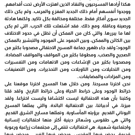
هكذا أرادها المسرحيون والنقاد الذين اهتزت الأرض تحت أقدامهم.
ووجدوا أنفسهم أمام ذلك الجديد المفزع والمرعب. ولم يكن ذلك
الجديد سوى أفكار فقط. مختلفة ومخالفة بكل تاكيد. ولكنها هادئة
ورصينة وعاقلة. ومع ذلك. فقد اشتعلت تلك الحرب. التي لم يكن
لها ما يبررها. والتي كان من الممكن أن تظل في حدود الاختلاف
بين الكائن والممكن، وبين الجمود على الموجود والتبشير بالممكن
الوجود،ّ ولقد جاء ظهور جماعة المسرح الاحتفالي مصحوبا بكثير من
الصجيج والصخب. ومطوقا بكثير من المواقف والمواقف المضادة.
ومصحوبا بكثير من الإشاعات ومن الاتهامات ومن التفسيرات
ومن التحليلات ومن التاويلات ومن التحذيرات. ومن التصنيفات
ومن المزادات والمضايقات..
نحن اخترنا مسرحنا. ومن خلال هذا المسرح اخترنا موقعنا على
خرائط الوجود وعلى خراىط الحياة وعلى خرائط التاريخ. ولقد قلنا
وكتبنا بأن هذه الاحتفالية ليست اكتشافا وليست اختراعا. ولقد
ميزنا، في أدبياتنا، بين الاحتفالية البائدة. والتي يمثلها المسرح
اليوناني القديم. برؤيته المأساوية. وتمثلها مسارح الشرق القديم.
والتي هي طقوس وشعائر دينية أكثر منها احتفاليات إنسانية
واجتماعية شعبية. هي احتفاليات تنتمي إلى مجتمعات زراعية ورعوية
قديمة. يحضر فيها المقدس. ويحضر فيها الغيبي. ويحضر فيها