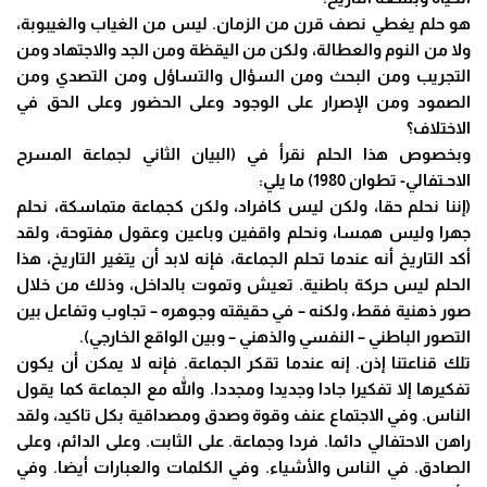
هو حلم يغطي نصف قرن من الزمان. ليس من الغياب والغيبوبة،
ولا من النوم والعطالة، ولكن من اليقظة ومن الجد والاجتهاد ومن
التجريب ومن البحث ومن السؤال والتساؤل ومن التصدي ومن
الصمود ومن الإصرار على الوجود وعلى الحضور وعلى الحق في
الاختلاف؟
وبخصوص هذا الحلم نقرأ في (البيان الثاني لجماعة المسرح
الاحـتفالي- تطوان 1980) ما يلي:
(إننا نحلم حقا، ولكن ليس كافراد، ولكن كجماعة متماسكة، نحلم
جهرا وليس همسا، ونحلم واقفين وباعين وعقول مفتوحة، ولقد
أكد التاريخ أنه عندما تحلم الجماعة، فإنه لابد أن يتغير التاريخ، هذا
الحلم ليس حركة باطنية. تعيش وتموت بالداخل، وذلك من خلال
صور ذهنية فقط، ولكنه – في حقيقته وجوهره – تجاوب وتفاعل بين
التصور الباطني – النفسي والذهني – وبين الواقع الخارجي).
تلك قناعتنا إذن. إنه عندما تقكر الجماعة. فإنه لا يمكن أن يكون
تفكيرها إلا تفكيرا جادا وجديدا ومجددا. والله مع الجماعة كما يقول
الناس. وفي الاجتماع عنف وقوة وصدق ومصداقية بكل تاكيد، ولقد
راهن الاحتفالي دائما. فردا وجماعة. على الثابت. وعلى الدائم، وعلى
الصادق. في الناس والأشياء. وفي الكلمات والعبارات أيضا. وفي