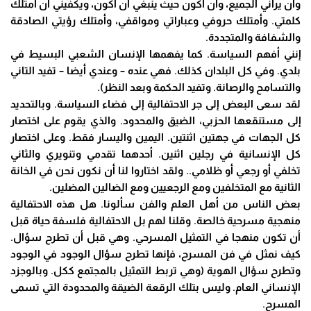
وأن يراني الجميع، وأن أكون حيث ينبغي أن اكون، ويكفيني أن أمتلك
كلمتي. وأمتلك حروفي وعباراتي ومواقفي، وأمتلك رؤيتي الصادقة
والشفافة والمتجددة.
إنني أفهم السياسة. كما يفهمها الإنسان الشعبي البسيط في
بلدي. وفي كل البلدان كذلك. فهي عنده – وعندي أيضا – تفيد التاني
والتسامح والرصانة. وتفيد الحكمة وبعد النظر).
لقد سعى البعض إلى جر الاحتفالية إلى فضاء السياسة. وبالتحديد
إلى مستنقعها الحزبي، الضيق والمحدود. والذي يقوم على اختصار
كل الجهات في جهتين اثنتين. اليمين واليسار فقط. وعلى اختصار
كل الإنسانية في رجلين اثنين. أحدهما تقدمي وتنويري والثاني
تخلفي أو رجعي أو ظلامي.. ولقد اختاروا لنا أن نكون نحن في الخانة
الثانية مع المتخلفين ومع الرجعيين ومع الضالين المضلين.
بعض الناس من أهل العلم والفن سألونا. هل هذه الاحتفالية
منهجية مسرحية خالصة. وقلنا لهم بل الاحتفالية فلسفة حياة قبل
أن تكون منهجا في التمثيل المسرحي. وهي قبل أن تطرح سؤال.
كيف نمثل في فن المسرح، فإنها تطرح سؤال الوجود في الوجود
وتطرح سؤال الهوية (وهي تربط التمثيل بالمجتمع ككل. وبالوجزد
الإنساني العام. وليس بتلك الرقعة الضيقة والمحدودة التي تسمى
المسرح.