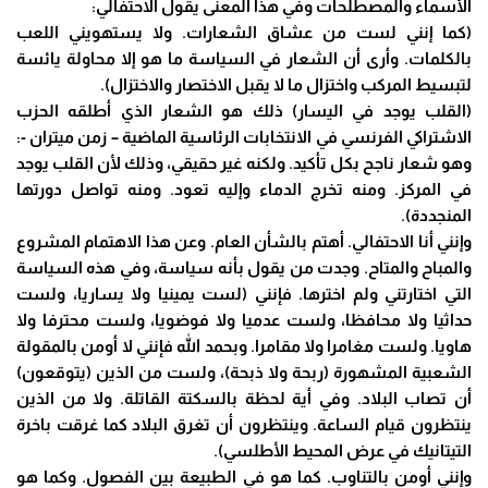
الأسماء والمصطلحات وفي هذا المعنى يقول الاحتفالي:
(كما إنني لست من عشاق الشعارات. ولا يستهويني اللعب
بالكلمات. وأرى أن الشعار في السياسة ما هو إلا محاولة يائسة
لتبسيط المركب واختزال ما لا يقبل الاختصار والاختزال).
(القلب يوجد في اليسار) ذلك هو الشعار الذي أطلقه الحزب
الاشتراكي الفرنسي في الانتخابات الرئاسية الماضية – زمن ميتران -:
وهو شعار ناجح بكل تأكيد. ولكنه غير حقيقي، وذلك لأن القلب يوجد
في المركز. ومنه تخرج الدماء وإليه تعود. ومنه تواصل دورتها
المنجددة).
وإنني أنا الاحتفالي. أهتم بالشأن العام. وعن هذا الاهتمام المشروع
والمباح والمتاح. وجدت من يقول بأنه سياسة، وفي هذه السياسة
التي اختارتني ولم اخترها. فإنني (لست يمينيا ولا يساريا، ولست
حداثيا ولا محافظا، ولست عدميا ولا فوضويا، ولست محترفا ولا
هاويا. ولست مغامرا ولا مقامرا. وبحمد الله فإنني لا أومن بالمقولة
الشعبية المشهورة (ربحة ولا ذبحة)، ولست من الذين (يتوقعون)
أن تصاب البلاد. وفي أية لحظة بالسكتة القاتلة. ولا من الذين
ينتظرون قيام الساعة. وينتظرون أن تغرق البلاد كما غرقت باخرة
التيتانيك في عرض المحيط الأطلسي).
وإنني أومن بالتناوب. كما هو في الطبيعة بين الفصول. وكما هو