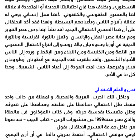
الاسطوري. وبخلاف هذا فإن احتفاليتنا الجديدة أو المتجددة لا علاقة
لها بالمسرح الطقوسي والكهنوتي. لأنها فعل إنساني يومي له
علاقة بأفراح الناس وبأعيادهم البسيطة. ولهذا فقد أكد الاحتفالي
على أن هذا المسرح الاحتفالي الجديد (قد نشأ ابتداء من عصر التنوير
ومع بداية عصر العقل والإنسان. وتعزز بالثورة الفرنسية وبالثورة
الدينية في أوربا ودعوة جان جاك روسو إلى انتزاع الاحتفال المسرحي
من الآلهة ومن الكنيسة ومن النبلاء ومن الإقطاع. ورده إلى الناس
الأحياء الشعبين. ولقد ظهرت هذه الجديدة مع أنطونان أرطو وجان
فيلار وغيرهما، حيث تمت العودة إلى أعياد الناس الشعبية.. وهذا
كل ما في الأمر.
نحن والحلم الاحتفالي
وداخل تلك الحرب. الغريبة والعجيبة. والمعلنة من جانب واحد
فقط، ظل الاحتفالي محافظا على قناعته. ومحافظا على هدوئه.
وظل متمسكا بقدسية حريته. وفي كتاب (المؤذنون في مالطة)
والذي صدر سنة1999 عن منشورات الزمن – كتاب الجيب – نجد صوتا
من داخل جماعة المسرح الاحتفالي يقول:
(وفي موقفي الاحتفالي.. أحتفظ بحريتي دائما، في أن أرى الجميع.