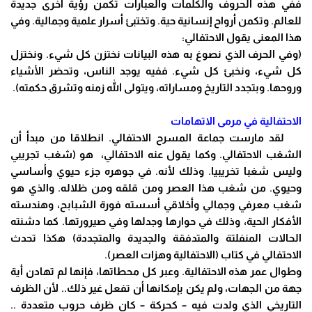
ففي هذه الحروف والكلمات والعبارات تكمن رؤية اخرى جديدة
للعالم. وتكمن أرواح إنسانية حية. وتختبئ أسرار علمية وجمالية. وفي
هذا المعنى يقول الاحتفالي:
(وفي الحرف الذي نصوغ به هذه البيانات نختزن كل شيء. ونختزل
كل شيء، ونخبئ كل شيء. ففيه يوجد الناس، وتحضر الأشياء
وروحها. وبتجدد التاريخ ومساراته، ويتولى الله زمنه وتشرق حكمته).
الاحتفالية في مرمى الاتهامات
لقد مارست جماعة المسرح الاحتفالي. انطلاقا من مبدأ أن
الشغب الاحتفالي. وكما يقول عنه الاحتفالي، هو (شغب تجريبي
وليس شغبا تخريبيا. وذلك لأنه. في جوهره جزء حيوي وأساسي
وحيوي. من شغب هذا العصر ومن قلقه ومن ظلاله. والذي هو
شغب معرفي وجمالي وأخلاقي أسسته فورة الشبابح، وهندسته
الأفكار الحية، وذلك في حوارها وجدلها وفي صيرورتها. كما دشنته
الحالات المنفلتة والمتدفقة والجديدة والمتجددة) هكذا تحدث
الاحتفالي في كتاب (الاحتفالية وهزات العصر).
وطوال عمر هذه الاحتفالية. وعبر كل محطاتها، فإنها لم تهادن أية
جهة من الجهات، ولم يكن بإمكانها أن تفعل غير ذلك.. لأن الظرف
التاريخي الذي ولدت فيه – كحركة – كان ظرف حروب متعددة ..