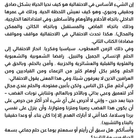
إن الشيء الأساس في الاحتفالية هو كيف نحيا الحياة بشكل صادق
وحقيقي وحيوي، وهو كيف نعيش اللحظة الحية. وذلك في عمرها
الداخلي باتجاه الأحلام والأوهام والأساطير، وفي امتداداتها الخارجية،
وذلك باتجاه الماضي والمستقبل وباتجاه الكائن والممكن
والمحال). هكذا تحدث الاحتفالي في (الاحتفالية مواقف ومواقف
مضادة) الكتاب الثاني.
وفي ذلك الزمن اامعطوب. سياسيا وفكريا. انحاز الاحتفالي إلى
الحلم الإنساني الجميل والنبيل. رافضا الشعوبية والشعبوية
والفئوية والقبلية والعشائرية والحزببة . وأمن بالحلم، وبالحق في
الحلم. وكفر بكل أوهام كثير من الزعماء ومن القياديين ومن
العرافين الذين لا يعرفون شيئا، وفي هذا المعنى يقول الاحتفالي:
(إنني أحلم. مثل كل الناس. ولكن بأعين مفتوحة، والحلم عندي مجال
آخر لتعميق وعيي بذاتي وبالآخر وبالعالم، وتنتابني نوبات الغضب –
حينا بعد حين – وإنني لا أحرص على أي شيء آخر أكثر من حرصي على
أن يكون هذا الغضب رصينا ومتزنا ومتوازنا، وأن ينزل على نفسي
بردا وسلاما، كما أنني لا أبارك الهدم. إلا إذا كان بناء. أو وعدا حقيقيا
بالبناء والتشييد).
وأسألكم. هل سبق أن رأيتم أو سمعتم يوما عن حلم جماعي بسعة
الحياة وبسعة التاريخ؟