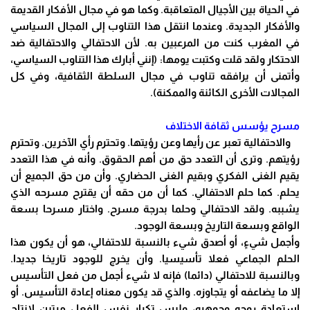
في الحياة بين الأجيال المتعاقبة. وكما هو في مجال الأفكار القديمة
والأفكار الجديدة. وعندما انتقل هذا التناوب إلى المجال السياسي
في المغرب كنت من المرعبين به. لأن الاحتفالي والاحتفالية ضد
الاحتكار ولقد قلت وكتبت يومها:
(إنني أبارك هذا التناوب السياسي،
وأتمنى أن يرافقه تناوب في مجال السلطة الثقافية، وفي كل
المجالات الأخرى الكائنة والممكنة).
مسرح يؤسس ثقافة الاختلاف
والاحتفالية تعبر عن رأيها وعن رؤيتها. وتحترم رأي الآخرين. وتحترم
رؤيتهم. وترى أن التعدد حق من أهم الحقوق. وأنه في هذا التعدد
يقيم الغنى الفكري وبقيم الغنى الحضاري. وأن من حق الجميع أن
يحلم. كما حلم الاحتفالي. كما أن من حقه أن يقترح مسرحه الذي
يشببه. ولقد الاحتفالي وحلما بدرجة مسرح. واختار مسرحا بسعة
الواقع وبسعة التاريخ وبسعة الوجود.
وأجمل شيءٍ، أو أصدق شيء بالنسبة للاحتفالي، هو أن يكون هذا
الحلم الجماعي فعلا تأسيسيا. وأن يخرج للوجود تاريخا جديدا.
وبالنسبة للاحتفالي (دائما) فإنه لا شيء أجمل من فعل التأسيس
إلا ما يضاعفه أو يتجاوزه. والذي قد يكون معناه إعادة التأسيس. أو
استعادة روحه وجوهره، وليس تكرار نفس الفعل مرتين لإنتاج