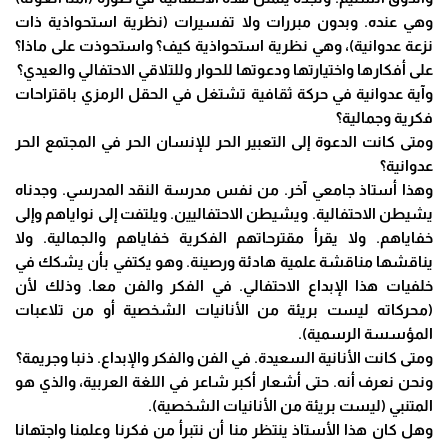
وهي عنده. وبدون مبررات ولا تفسيرات (نظرية استحواذية ذات
نزعة عدوانية)، وهي نظرية استحواذية كيف؟ واستحوذت على ماذا؟
على أفكارها واختيارتها ودعوتها للحوار وللتلاقي الاحتفالي والعيدي؟
وآية عدوانية في حركة ثقافية تشتغل في الحقل الرمزي باقتراحات
فكرية وجمالية؟
ومتى كانت الدعوة إلى التعبير الحر للإنسان الحر في المجتمع الحر
عدوانية؟
وهذا أستاذ جامعي آخر. من نفس مدرسة النقد المدرسي. وجدناه
يشيطن الاحتفالية. ويشيطن الاحتفاليين. ويلتفت إلى نواياهم وإلى
خفاياهم. ولا يقرأ مقترحاتهم الفكرية خفاياهم والجمالية. ولا
يناقشها مناقشة علمية هادئة ورصينة. وهو يكتفي بأن يشكك في
خلفيات هذا الإبداع الاحتفالي. في الفكر والفن معا. وذلك لأن
(محركاته ليست بريئة من الأنانيات الشخصية أو من تلاعبات
المؤسسة الرسمية).
ومتى كانت الأنانية السعيدة. في الفن والفكر والإبداع. ذنبا وجريمة؟
ونحن نعرف أنه. حتى أشعار أكبر شاعر في اللغة العربية، والذي هو
المتنبي (ليست بريئة من الأنانيات الشخصية).
وهل كان هذا الأستاذ ينتظر منا أن نتبرأ من فكرنا وعلمنا واجتهانا