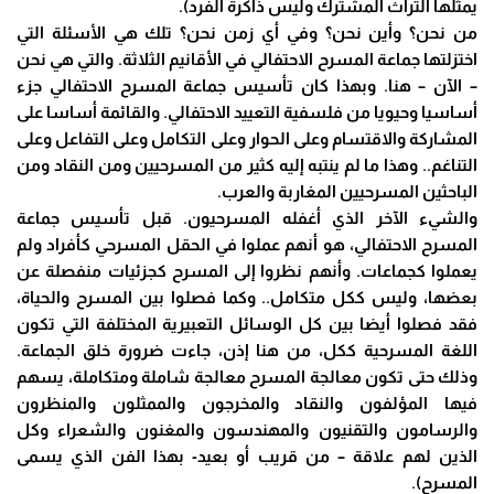
يمثلها التراث المشترك وليس ذاكرة الفرد).
من نحن؟ وأين نحن؟ وفي أي زمن نحن؟ تلك هي الأسئلة التي
اختزلتها جماعة المسرح الاحتفالي في الأقانيم الثلاثة. والتي هي نحن
– الآن – هنا. وبهذا كان تأسيس جماعة المسرح الاحتفالي جزء
أساسيا وحيويا من فلسفية التعييد الاحتفالي. والقائمة أساسا على
المشاركة والاقتسام وعلى الحوار وعلى التكامل وعلى التفاعل وعلى
التناغم.. وهذا ما لم ينتبه إليه كثير من المسرحيين ومن النقاد ومن
الباحثين المسرحيين المغاربة والعرب.
والشيء الآخر الذي أغفله المسرحيون. قبل تأسيس جماعة
المسرح الاحتفالي، هو أنهم عملوا في الحقل المسرحي كأفراد ولم
يعملوا كجماعات. وأنهم نظروا إلى المسرح كجزئيات منفصلة عن
بعضها، وليس ككل متكامل.. وكما فصلوا بين المسرح والحياة،
فقد فصلوا أيضا بين كل الوسائل التعبيرية المختلفة التي تكون
اللغة المسرحية ككل، من هنا إذن، جاءت ضرورة خلق الجماعة.
وذلك حتى تكون معالجة المسرح معالجة شاملة ومتكاملة، يسهم
فيها المؤلفون والنقاد والمخرجون والممثلون والمنظرون
والرسامون والتقنيون والمهندسون والمغنون والشعراء وكل
الذين لهم علاقة – من قريب أو بعيد- بهذا الفن الذي يسمى
المسرح).