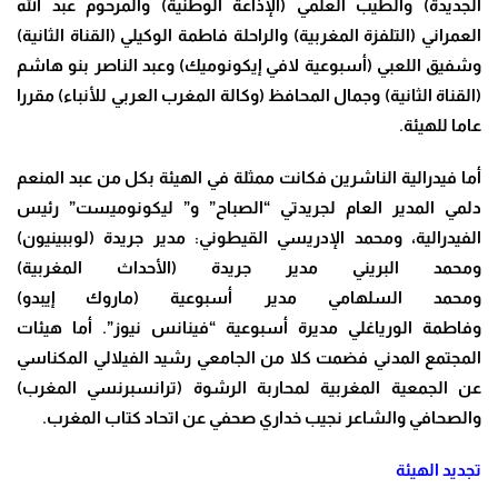
الجديدة) والطيب العلمي (الإذاعة الوطنية) والمرحوم عبد الله
العمراني (التلفزة المغربية) والراحلة فاطمة الوكيلي (القناة الثانية)
وشفيق اللعبي (أسبوعية لافي إيكونوميك) وعبد الناصر بنو هاشم
(القناة الثانية) وجمال المحافظ (وكالة المغرب العربي للأنباء) مقررا
عاما للهيئة.
أما فيدرالية الناشرين فكانت ممثلة في الهيئة بكل من عبد المنعم
دلمي المدير العام لجريدتي “الصباح” و” ليكونوميست” رئيس
الفيدرالية، ومحمد الإدريسي القيطوني: مدير جريدة (لوببينيون)
ومحمد البريني مدير جريدة (الأحداث المغربية)
ومحمد السلهامي مدير أسبوعية (ماروك إيبدو)
وفاطمة الورياغلي مديرة أسبوعية “فينانس نيوز”. أما هيئات
المجتمع المدني فضمت كلا من الجامعي رشيد الفيلالي المكناسي
عن الجمعية المغربية لمحاربة الرشوة (ترانسبرنسي المغرب)
والصحافي والشاعر نجيب خداري صحفي عن اتحاد كتاب المغرب.
تجديد الهيئة