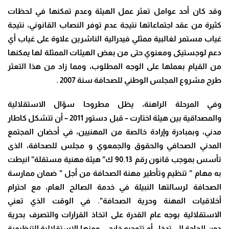
وقد كان أحد عوامل تعثر عمل الهيئة وعدم تمكنها في لحظات
كثيرة من عقد اجتماعاتها نتيجة عدم توفر النصاب القانوني، نتيجة
غياب مستمر لغالبية ممثلي فيدرالية الناشرين علاوة على غياب أي
دعم لوجستيكى ومعنوي حتى من بعض الهيئات الممثلة لها يمكنها
من القيام بعملها على الوجه المطلوب، ومما زاد من هذا التعثر
طرح مشروع المجلس الوطني للصحافة سنة 2007 .
وفي المرحلة الراهنة، يظل مطروحا سؤال الاستقلالية
والمصداقية بين هيئة اختارت – قبل دستور 2011 – أن تتشكل كاطار
مدني، وبمبادرة وإرادة خالصة من المهنيين، في أحضان المجتمع
المدني الصحافي والحقوق والجمعوي و مجلس للصحافة، الذى
تأسس بموجب قانون رقم 90.13 ك” هيئة مهنية مستقلة” انيطت
به مهام ” تنظيم وتأطير مهنة الصحافة من أجل ” ضمان ممارسة
الصحافة لرسالتها النبيلة في خدمة الصالح العام، مع احترام
أخلاقيات المهنة وحرية الصحافة”. في الوقت الذي تعني
الاستقلالية بوجه عام القدرة على اتخاذ القرارات والتصرف بحرية
دون الحاجة إلى تدخل أو تتوجيه خارجي، ومنها الاستقلالية التنظيمية