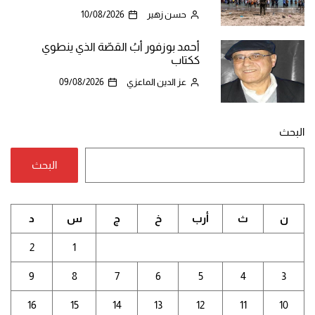
حسن زهير
10/08/2026
أحمد بوزفور أبُ القصّة الذي ينطوي
ككتاب
عز الدين الماعزي
09/08/2026
البحث
البحث
ن
ث
أرب
خ
ج
س
د
2
1
9
8
7
6
5
4
3
16
15
14
13
12
11
10