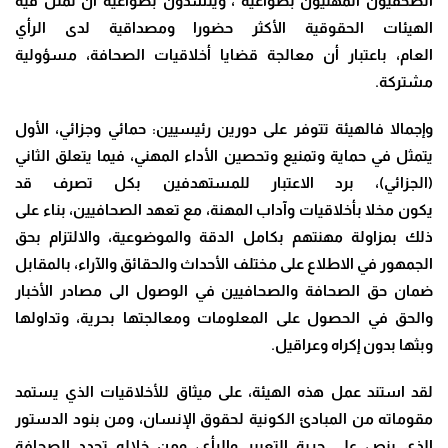
الصحفيون المهنيون بطواعية ، وينشدون بطواعية أن تمثل فيه
الهيئات الحقوقية الأكثر حضورا ومصداقية لدى الرأي
العام، باعتبار أن معالجة قضايا أخلاقيات الصحافة، مسؤولية
مشتركة.
وإجمالا فالهيئة تتوفر على دورين رئيسيين: حمائي وجزائي، الأول
يتمثل في حماية وتمنيع وتحصين الأداء المهني، فيما يتعلق الثاني
(الجزائي)، برد الاعتبار للمستهدفين بكل تصرف قد
يكون مخلا بأخلاقيات وآداب المهنة، مع تعهد الصحافيين، بناء على
ذلك بمزاولة مهنتهم بكامل الدقة والموضوعية، والالتزام بحق
الجمهور في الاطلاع على مختلف الأحداث والحقائق والآراء، بالمقابل
ضمان حق الصحافة والصحافيين في الوصول الى مصادر الأخبار
والحق في الحصول على المعلومات ومعالجتها بحرية، وتداولها
وبثها بدون إكراه وعراقيل.
لقد استند عمل هذه الهيئة، على ميثاق للأخلاقيات الذي يستمد
مقوماته من المبادئ الكونية لحقوق الإنسان، ومن بنود الدستور
الذي ينص على حرية التعبير والرأي، ومن خلاله تجدد الصحافة