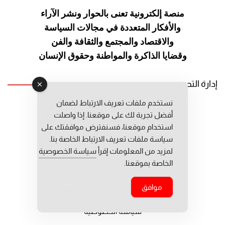
منصة إلكترونية تعنى بالحوار ونشر
الآراء
والأفكار المتعددة في مجالات
السياسة
والاقتصاد والمجتمع والثقافة
والفن
وقضايا الذاكرة والمواطنة
وحقوق الإنسان
إدارة التحرير
نستخدم ملفات تعريف الارتباط لضمان
رئيس التحرير: عبد الرحيم التوراني
أفضل تجربة لك على موقعنا. إذا واصلت
رئيس التحرير المساعد: المعطي قبال
استخدام موقعنا، فسنفترض موافقتك على
مديرة التحرير: فاطمة حوحو
سياسة ملفات تعريف الارتباط الخاصة بنا.
لمزيد من المعلومات إقرأ
سياسة الخصوصية
الخاصة بموقعنا.
موافق
جميع حقوق النشر محفوظة © 2026
سياسة الخصوصية