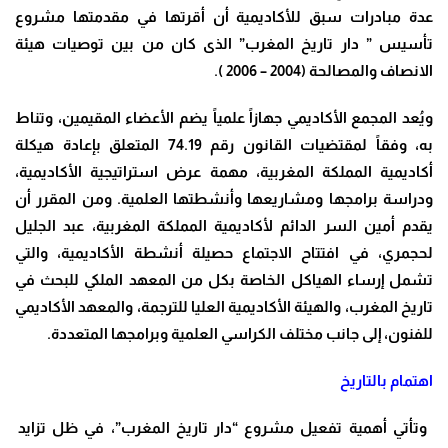
عدة مبادرات سبق للأكاديمية أن أقرتها في مقدمتها مشروع
تأسيس ” دار تاريخ المغرب” الذى كان من بين توصيات هيئة
الانصاف والمصالحة (2004 – 2006 ).
ويُعد المجمع الأكاديمي جهازاً علمياً يضم الأعضاء المقيمين، وتناط
به، وفقاً لمقتضيات القانون رقم 74.19 المتعلق بإعادة هيكلة
أكاديمية المملكة المغربية، مهمة عرض استراتيجية الأكاديمية،
ودراسة برامجها ومشاريعها وأنشطتها العلمية. ومن المقرر أن
يقدم أمين السر الدائم لأكاديمية المملكة المغربية، عبد الجليل
لحجمري، في افتتاح الاجتماع حصيلة أنشطة الأكاديمية، والتي
تشمل إرساء الهياكل الخاصة بكل من المعهد الملكي للبحث في
تاريخ المغرب، والهيئة الأكاديمية العليا للترجمة، والمعهد الأكاديمي
للفنون، إلى جانب مختلف الكراسي العلمية وبرامجها المتعددة.
اهتمام بالتاريخ
وتأتي أهمية تفعيل مشروع
“دار تاريخ المغرب”
، في ظل
تزايد