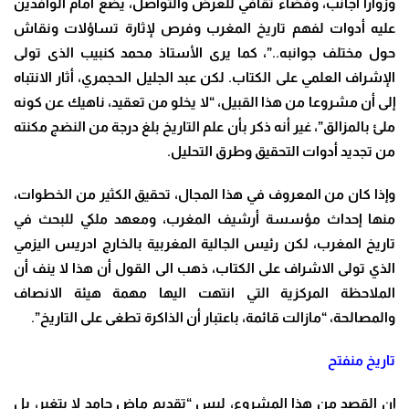
وزوارا أجانب، وفضاء ثقافي للعرض والتواصل، يضع أمام الوافدين
عليه أدوات لفهم تاريخ المغرب وفرص لإثارة تساؤلات ونقاش
حول مختلف جوانبه..”، كما يرى الأستاذ محمد كنبيب الذى تولى
الإشراف العلمي على الكتاب. لكن عبد الجليل الحجمري، أثار الانتباه
إلى أن مشروعا من هذا القبيل، “لا يخلو من تعقيد، ناهيك عن كونه
ملئ بالمزالق”، غير أنه ذكر بأن علم التاريخ بلغ درجة من النضج مكنته
من تجديد أدوات التحقيق وطرق التحليل.
وإذا كان من المعروف في هذا المجال، تحقيق الكثير من الخطوات،
منها إحداث مؤسسة أرشيف المغرب، ومعهد ملكي للبحث في
تاريخ المغرب، لكن رئيس الجالية المغربية بالخارج ادريس اليزمي
الذي تولى الاشراف على الكتاب، ذهب الى القول أن هذا لا ينف أن
الملاحظة المركزية التي انتهت اليها مهمة هيئة الانصاف
والمصالحة، “مازالت قائمة، باعتبار أن الذاكرة تطغى على التاريخ”.
تاريخ منفتح
إن القصد من هذا المشروع، ليس “تقديم ماض جامد لا يتغير، بل