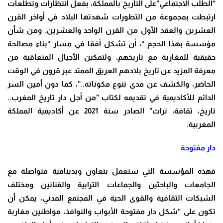
“الطلب الاجتماعي”على التاريخ
بالمملكة،
بفعل انتظارات وتطلعات
ارتبطت بمجموعة من التطورات شهدتها البلاد في أواخر القرن
العشرين والعقد الأول من القرن الواحد والعشرين.
و
من شأن
مؤسسة
بهذا الحجم “،
أن
تشكل أفقا في مسار “بناء مصالحة
حقيقية للمغاربة مع تاريخهم
، و
لتمكين الأجيال المتعاقبة من
معرفة المزيد عن تاريخ بلادهم العريق الممتد عبر قرون في الوقت
الحاضر، والكشف عن مدى تنوع مكوناته..”، كما دون أمين السر
الدائم للأكاديمية في تقديمه لكتاب ”من أجل دار تاريخ المغرب..
تاريخ، ثقافة، تراث” الصادر سنة 2021 عن أكاديمية المملكة
المغربية.
دار مفتوحة
فهذه المؤسسة التي ستعمل بتعاون وبدينامية متواصلة مع
الجامعات والباحثين والجماعات الترابية والفنانين ومختلف
الشبكات الثقافية والقوى الحية في المجتمع المدني، يمكن أن
تكون على “شكل دار مفتوحة الأبواب والنوافذ، مواطنين مغاربة