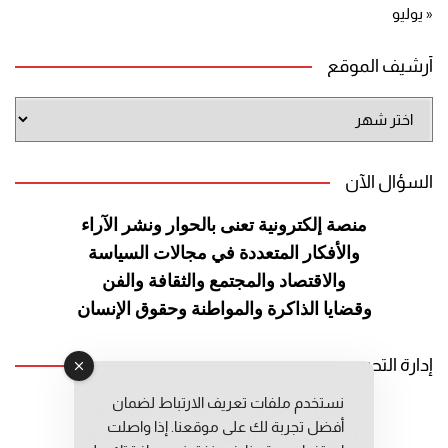
« يوليو
أرشيف الموقع
أرشيف
الموقع
السؤال الآن
منصة إلكترونية تعنى بالحوار ونشر
الآراء
والأفكار المتعددة في مجالات
السياسة
والاقتصاد والمجتمع والثقافة
والفن
وقضايا الذاكرة والمواطنة
وحقوق الإنسان
إدارة التحرير
نستخدم ملفات تعريف الارتباط لضمان
رئيس التحرير: عبد الرحيم التوراني
أفضل تجربة لك على موقعنا. إذا واصلت
رئيس التحرير المساعد: المعطي قبال