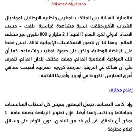
جمعية رياضة وصداقة
فالمبارة النهائية بين المنتخب المغربي ونظيره الارجنتيني لمونديال
الشباب الأخير،حققت نسبة مشاهدة قياسية، بلغت – حسب
الاتحاد الدولي لكرة القدم ( الفيفا )، 2 مليار و 800 مليون عبر مختلف
العالم. وهنا لنا أن نتصور الانعكاسات الإيجابية لذلك، ليس فقط
على الرياضة الوطنية، ولكن على صورة المغرب واشعاعه، كما أن
تلك المواكبة الاعلامية العالم، جعلت مختلف بلدان العالم، تتعرف
على أن هناك في افريقيا، مدرسة كروية مغربية، أصبحت تضاهي
أعرق المدارس الكروية في أوروبا وأمريكا اللاتينة .
إعلام محترف
وإذا كانت الصحافة، تجعل الجمهور يعيش كل لحظات المنافسات
بنجاحاتها وبانكساراتها أيضا، فإن تطوير الرياضة بصفة عامة، لا
يمكن أن يتحقق في أي بلد من البلدان، دون التوفر على وسائل
اعلام محترفة .