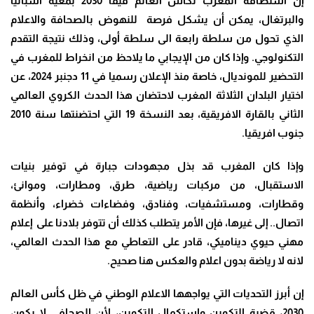
إن استضافة المغرب لكأس العالم فيفا 2030 بمعية اسبانيا
والبرتغال، يمكن أن يشكل فرصة للنهوض بالصحافة والاعلام
الذي تحول من سلطة رابعة الى سلطة أولى، وذلك نتيجة التقدم
التكنولوجي. وإذا كان من الإيجابي ما يلاحظ من انخراط للمغرب في
التحضير للمونديال، خاصة منذ الإعلان رسميا في 11 دجنبر 2024، عن
اختيار البلدان الثلاثة المغرب لاحتضان هذا الحدث الكروي العالمي
الثاني بالقارة الافريقية، بعد النسخة 19 التي احتضنتها سنة 2010
جنوب افريقيا.
وإذا كان المغرب قد بذل مجهودات جبارة في توفير بنيات
الاستقبال، من مركبات رياضية، طرق، ومطارات، وموانئ،
وقطارات، ومستشفيات، وفنادق، وفضاءات خضراء، وأنظمة
اتصال.. إلى غيرها، فإن الأمر يتطلب كذلك أن تتوفر بلادنا على إعلام
مهني حيوي ديناميكي، قادر على التعاطي مع هذا الحدث العالمي،
لانه لا رياضة بدون اعلام والعكس هنا صحيح.
إن أبرز التحديات التي يواجهها الاعلام الوطني في ظل كأس العالم
2030، قضية التكوين واستكمال التكوين، لأن الصحافي لا يكون