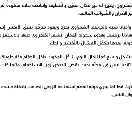
الصّحراوي، يهيّئ له حيّز مكان معيّن بالتّنظيف وإحاطته بدلاء مملوء
الأدران والشّوائب العالقة.
 وأحيانا شبه نائم،بينما الصّحراوي يخرج ويعود مترقّبا بشقّ الأنفس إش
ستمرّ هادئا يرتشف بهدوء سخونة المكان. يشعر الصّحراوي حينها بالاست
، بعدها يتكفّل الغسّال بالتّقشير والحكّ.
ة بشكل واسع كما الحال اليوم، شكّل المكوث داخل الحمّام مدّة طويلة
ّه تقدير ليس في محلّه بحيث يقضي البعض زمن الاستحمام، مثلما كنت 
 مكترث قط لما يجري حوله المهم استمتاعه الرّوحي الصّامت بتدفئة جسد
 أحوال الناس.