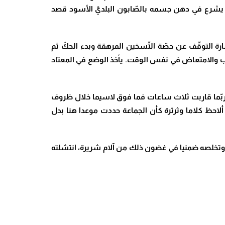
ة ثم يشرع في دهن جسمه بالصّابون البلديّ الأسود قصد
ارة التوقّف عن حصّة التّسخين المرهقة وبدء الحكّ ثم
غراب والامتعاض في نفس الوقت. يأخذ الوضع في المعتاد
 ربّما قاربت ثلاث ساعات فما فوق لاسيما خلال ظروف
ألاحظ كلاما وثرثرة كأن الجماعة حددت موعدا هنا بدل
ه وتخلصه ضمنيا في غضون ذلك من آلام شريرة، انتشلته