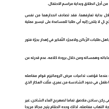
ا من أجل انطلاق وبداية مراسم الاحتفال.
ال بداية تعارفهما، فقد تصادف انحدارهما من نفس
 كي لا يلتجئ إليه أبي طلبا للمساعدة على تيسير عملية
 طلبات الزّبائن ولامجرّد التّفكير في إهدار بجرّة فتور
ماءاته وهمساته ومن خلال برودة كلامه، عدم قدرته عن
 عندما قوّضت تداعيات مرض الروماتيزم قوام مفاصله
وأنا طفل في حدود السّادسة من عمري، مثّلت العكاز الذي
قصى ركن ساخن ملاصق تماما لصهريج الماء السّاخن، غير
التهاب مفاصله، لذلك وحده الحمّام يتيح مجالا مريحا