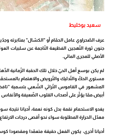
سعيد بوخليط
عرف الصّحراوي عامل الحمّام أو ”الكسّال” بمثابرته وجدّ
جنون ثورة التّهجين الفظيعة النّاجمة عن سلبيات العو
الأصلي للمجرى المائي.
لم يكن بوسع أهل الحيّ خلال تلك الحقبة الزّمانية الذ
مستوى الحكّ والتّدليك والتّرويض والاهتمام بالمستحمّين
المشهور في القاموس التّراثي الشّعبي بتسمية ”تافضنا”،
أبيض،ممّا يؤثّر على أصحاب القلوب الضّعيفة والأنفاس 
يغدو الاستحمام نقمة بدل كونه نعمة، أحيانا نتيجة سوء
معدّل الحرارة المطلوبة سواء نحو أقصى درجات الارتفا
أحيانا أخرى، يكون الفعل حقيقة متعمّدا ومقصودا كوسي