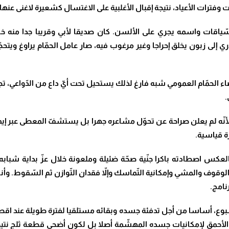
 وفترات الأعياد، نتيجة إقبال الأغلبية على الاغتسال كشعيرة لاغنى عنه
اقات واسمه يجري على الألسن. كان صديقا لأبي وقريبا جدا منه خل
 إلى زبون يخلق إحراجا وغير مرغوب فيه، صار عامل الحمّام يراوغ ويتحجّج
 الحمّام العمومي شبه فارغ لذلك يستحيل تحت أيّ داع من الدّواعي، تجاهل
.
لأنّه لم يعلن صراحة عن تحوّل مشاعره جهرا بل يستشفّ المعطى عبر إي
ة قياسية.
عكس اصطادته باكرا جنّية صحّة ضئيلة وملعونة خلال عزّ بداية شبابه
ى الوقوف والمشي وإمكانية التّماسك وإلاّ فقدان التّوازن ثم السّقوط. 
نامج.
 الأسبوع، أساسا من أجل تدفئة جسده وبقائه مستلقيا لفترة طويلة عند ا
الأحمق لإمكانيات جسده المهشّمة أصلا بل لكون أضحى قطعة ثلج نتيجة 