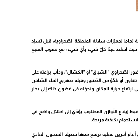
ة تماما لمميّزات سلالة المنطقة الصّحراوية، قبل تسيّد
، حيث اختلط عبثا كلّ شيء بأيّ شيء؛ مع نضوب المنبع
 الصّحراوي ”السّياق” أو ”الكسّال”، ودأب براعته على
تهاون أو تلكّؤ من الصّنبور وقبله صهريج الماء السّاخن
لي ارتفاع حرارة المكان وتحوّله في غضون ذلك إلى بخار
بط إيقاع التّوازن المطلوب يؤدّي إلى اختلال واضح في
استحمام بكيفية مريحة.
 أمام آخرين،عملية ترتفع معها حصيلة المدخول المادي