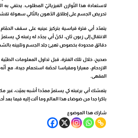
لاستعادة هذا التّوازن الفيزيائيّ المطلوب. يحتفي به 
تحريض الجسم على إطلاق الدّهون بالتّالي سهولة تقشير 
يتمدّد أبي فترة قياسية بتركيز عينيه على سقف الحمّام
الانتقال إلى زبون ثان، لكنّ أبي يجدّد له رغبته كي ي
دقائق محدودة بخصوص تهيئ جلد الجسم وتليينه بالسّخونة
صحيح، خلال تلك الفترة، قبل تداول المعلومات الطبّي
الازدحام، معيارا ومقياسا لحصّة استحمام جيدة، مع أن
المقهى.
يتمسّك أبي برغبته كي يستمرّ ممدّدا أشبه بميّت، غير
باكرا جدا من ضوضاء هذا العالم وما آلت إليه فيما بعد
شارك هذا الموضوع