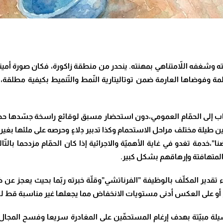
يته وشغفه اللاّمتناهي بمهنته. ينحدر من منطقة زاكورة، فكان صورة أمين
لمة وفوضاها العارمة ضمن توتاليتارية النّمط والتّنميط بكيفية مطلقة
ّهاب إلى الحمّام العمومي،دون استحضار مسبق لوقائع راسخة جسّدها حضور
 طيلة مختلف مراحل الاستحمام وكذا تدبير دِلاءٍ وحرصه على ملئها بغير 
خدمة تغدو في غاية الأهميّة والاجرائية إذا كان الحمّام مزدحما بالتّا
المتهافتة وإرهاقهم بشكل كبير.
 تقدير المكلّف بالوظيفة ”الفرناتشي”وقلّة خبرته ربّما بحيث يعجز عن ض
ع أو على العكس أدنى مستويات الانخفاض مما يجعلها غير مناسبة قط لل
لة مبيّتة بهدف إرغام المستحمِّين على المغادرة سريعا وفسح المجال