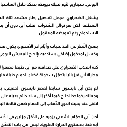
اليومي. سيناريو لئيم تحبك خيوطه بحنكة خلال المناسبات
يشغل الصّحراوي مجمل تفاصيل إطار مشهد تلك السّي
المنطقة، لكن مع توالي السّنوات انقلب أبي دون أن يدري
الاستحمام رغم تعويضه المعقول.
بغضّ النّظر عن المناسبات وأيّام آخر الأسبوع، يكون فضاء
وكسل لمدخول إضافي يستدعيه بإلحاح المعيش اليومي
كنه انقلاب الصّحراوي على صداقته مع أبي طبعا مضمرا 
مجاراة أبي فيزيائيا بتحمّل سخونة فضاء الحمام طيلة فتر
لم يكن أبي تايسون سابقا لعصر تايسون الحقيقي، بال
وجعلته رخوا جدا احتاج فيما أذكر إلى سند دائم يعينه عل
لاغنى عنه بحيث اندرج الذّهاب إلى الحمام ضمن قائمة البر
أحبّ أبي الحمّام الشّعبي يزوره على الأقلّ مرّتين في
آبه قط بمستوى الحرارة المئوية، ليس من باب التحدّي 