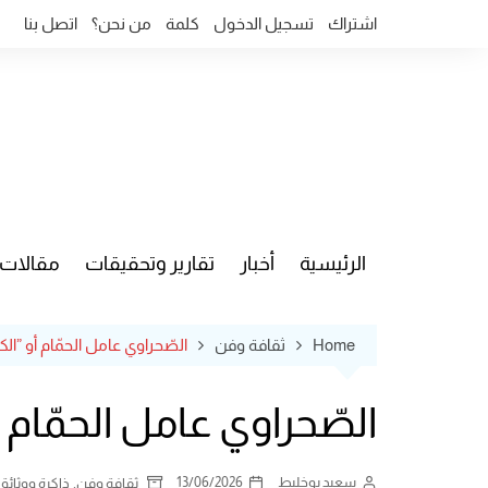
Ski
اشتراك
تسجيل الدخول
كلمة
من نحن؟
اتصل بنا
t
conten
الرئيسية
أخبار
تقارير وتحقيقات
مقالات
قضايا وآ
Home
ثقافة وفن
الصّحراوي عامل الحمّام أو ”ال
الصّحراوي عامل الحمّام 
سعيد بوخليط
13/06/2026
,
ثقافة وفن
ذاكرة ووثائق