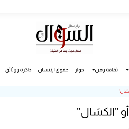
ثقافة وفن
حوار
حقوق الإنسان
ذاكرة ووثائق
راء
سينما
كسّال”
مسرح
أو ”الكسّال”