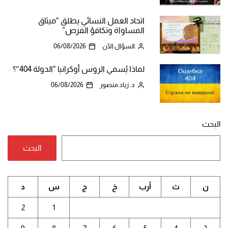
اتحاد العمل النسائي يطلق “ميثاق
المساواة وتكافؤ الفرص”
السؤال الآن
06/08/2026
لماذا يُسمي الروس أوكرانيا “الدولة 404″؟
د. زياد منصور
06/08/2026
البحث
البحث
ن
ث
أرب
خ
ج
س
د
2
1