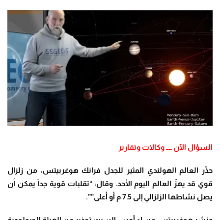
السؤال الآن ــــ وكالات وتقارير
حذّر العالم الهولندي المثير للجدل فرانك هوغربيتس، من زلزال
قوي قد يهزّ العالم اليوم الأحد. وقال: “تقلبات قوية جداً يمكن أن
يصل نشاطها الزلزالي إلى 7.5 م أو أعلى””.
ونشر هوغربيتس مساء أمس السبت تحذير من الهيئة الجيولوجية