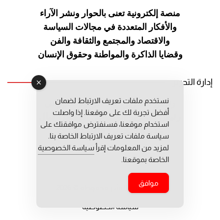
منصة إلكترونية تعنى بالحوار ونشر
الآراء
والأفكار المتعددة في مجالات
السياسة
والاقتصاد والمجتمع والثقافة
والفن
وقضايا الذاكرة والمواطنة
وحقوق الإنسان
إدارة التحرير
نستخدم ملفات تعريف الارتباط لضمان
رئيس التحرير: عبد الرحيم التوراني
أفضل تجربة لك على موقعنا. إذا واصلت
رئيس التحرير المساعد: المعطي قبال
استخدام موقعنا، فسنفترض موافقتك على
مديرة التحرير: فاطمة حوحو
سياسة ملفات تعريف الارتباط الخاصة بنا.
لمزيد من المعلومات إقرأ
سياسة الخصوصية
الخاصة بموقعنا.
موافق
جميع حقوق النشر محفوظة © 2026
سياسة الخصوصية