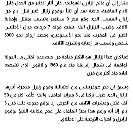
يشار إلى أن عالم الزلازل الهولندي كان أثار الكثير من الجدل خلال
الأيام الماضية، خاصة بعد أن تنبأ بوقوع زلزال كبير قبل أيام من
زلزال المغرب، الذي وقع فجر 9 سبتمبر وتسبب بمقتل وإصابة
الآلاف
.
وضرب الزلزال الذي بلغت قوته 7 درجات جبال الأطلس
الكبير في المغرب منذ نحو الأسبوعين، وحصد أرواح نحو 3000
شخص وتسبب في إصابة وتشريد الآلاف
.
كما كان هذا الزلزال هو الأكثر فداحة من حيث عدد القتلى في الدولة
الواقعة في شمال إفريقيا منذ عام 1960 والأقوى الذي تشهده
البلاد منذ أكثر من قرن
.
وسبق أن حذر هوغربيتس من احتمالية وقوع زلازل مدمرة، أبرزها
الزلزال الذي ضرب تركيا في 6 فبراير الماضي، والذي خلّف أكثر من 50
ألف قتيل وعشرات الآلاف من الجرحى، إذ توقع حدوث ذلك قبل 3
أيام
.
إلا أنه ورغم هذا يصرّ العلماء على عدم إمكانية التنبؤ بوقوع
الزلازل والهزات الأرضية على الإطلاق
.