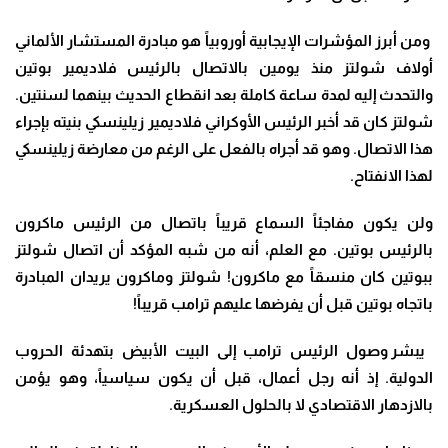
ومن أبرز المؤشرات الإيجابية أوروبياً هو مبادرة المستشار الألماني
أولاف شولتز منذ يومين بالاتصال بالرئيس فلاديمير بوتين
والتحدث إليه لمدة ساعة كاملة بعد انقطاع الحديث بينهما لسنتين.
شولتز كان قد أخبر الرئيس الأوكراني فلاديمير زيلينسكي بنيته بإجراء
هذا الاتصال. وهو قد أجراه بالفعل على الرغم من معارضة زيلينسكي
لهذا الانفتاح
.
ولن يكون مفاجئاً السماع قريباً باتصال من الرئيس ماكرون
بالرئيس بوتين. مع العلم، أنه من شبه المؤكد أن اتصال شولتز
ببوتين كان منسقاً مع ماكرون! شولتز وماكرون يريدان المبادرة
باتجاه بوتين قبل أن يفرضها عليهم ترامب قريباً
!
يبشر وصول الرئيس ترامب إلى البيت الأبيض بتهدئة الحروب
الدولية. إذ أنه رجل أعمال، قبل أن يكون سياسياً، وهو يؤمن
بالازدهار الاقتصادي لا بالحلول العسكرية
.