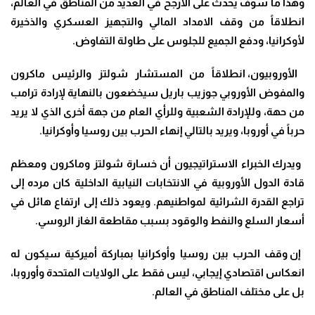
وهذا ما سوف يحدث على الأرجح في العديد من المناطق في العالم،
انطلاقاً من وقف الامداد المالي والتجهيز العسكري والذخيرة
لأوكرانيا، ودفع الجميع للجلوس على طاولة التفاوض
.
الأوروبيون، انطلاقاً من المستشار شولتز والرئيس ماكرون
والمفوض الأوروبي جوزيب باريل سيخضعون بالنهاية لإرادة ترامب
من حهة، وللإرادة الشعبية وللرأي العام من جهة أخرى الذي لا يريد
حرباً في أوروبا، ويريد بالتالي إنهاء الحرب بين روسيا وأوكرانيا
.
ويدرك الخبراء الاستراتيجيون أن خسارة شولتز وماكرون ومعظم
قادة الدول الأوروبية في الانتخابات النيابية الداخلية كان مرده إلى
تراجع القدرة الشرائية لمواطنيهم. ويعود ذلك إلى ارتفاع هائل في
أسعار السلع والنفط والوقود بسبب مقاطعة الغاز الروسي
.
إن وقف الحرب بين روسيا وأوكرانيا بمباركة أميركية سيكون له
انعكاس اقتصادي إيجابي، ليس فقط على الولايات المتحدة وأوروبا،
بل على مختلف المناطق في العالم
.