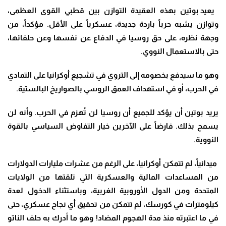
يعيد بوتين بهذه العقيدة التوازن بين قطبي القوى العظمى،
وتوازن يشبه حرباً باردة جديدة، عسكرياً على الأقل. مؤكداً، من
وجهة نظره، على حق روسيا في الدفاع عن نفسها وعن حلفائها،
حتى بالاستعمال النووي
.
وهو ما سيدفع بخصومه إلى التروي في تشجيع أوكرانيا على التمادي
في الحرب، أو في استهداف العمق الروسي بالصواريخ البالستية
.
يريد بوتين أن يؤكد للجميع أن روسيا لن تُهزم في الحرب. وأنه لن
يسمح بذلك. فارضاً على الآخرين خيار التفاوض السياسي بالقوة
النووية
.
ميدانياً، لم تتمكن أوكرانيا، على الرغم من عشرات مليارات الدولارات
من المساعدات المالية والعسكرية التي تلقتها من الولايات
المتحدة ومن الدول الأوروبية الغربية، وباستثناء الدخول لعدة
كيلومترات في كورسك، لم تتمكن من تحقيق أي نجاح عسكري، حتى
في ما اعتبرته منذ مدة الهجوم المضاد! وهو ما أدرك به حلف الناتو