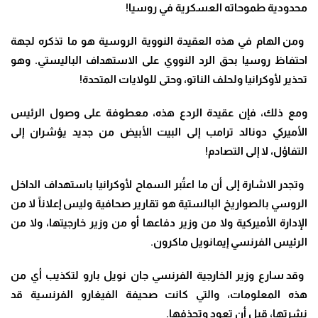
محدودية طموحاته العسكرية في روسيا
!
ومن الهام في هذه العقيدة النووية الروسية هو ما تذكره لجهة
احتفاظ روسيا بحق الرد النووي على الاستهداف الباليستي. وهو
تحذير لأوكرانيا ولحلف الناتو، وحتى للولايات المتحدة
!
ومع ذلك، فإن عقيدة الردع هذه، معطوفة على وصول الرئيس
الأميركي دونالد ترامب إلى البيت الأبيض من جديد يؤشران إلى
التفاؤل، لا إلى التصادم
!
وتجدر الاشارة إلى أن ما اعتُبر السماح لأوكرانيا باستهداف الداخل
الروسي بالصواريخ البالستية هو تقارير صحافية وليس إعلاناً لا من
الإدارة الأميركية ولا من وزير دفاعها أو من وزير خارجيتها، ولا من
الرئيس الفرنسي إيمانويل ماكرون
.
وقد سارع وزير الخارجية الفرنسي جان نويل بارو لتكذيب أي من
هذه المعلومات، والتي كانت صحيفة الفيغارو الفرنسية قد
نشرتها، قبل أن تعود وتحذفها
.