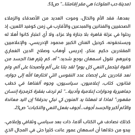
(مدينة حب الملوك) هي مقر إقامتنا…” ص53.
بعدها، فقد الأم والخال، وموت العديد من الأصدقاء والزملاء
الصحفيين والفنانين والمبدعين والأقارب في زمن كوفيد اللعين، إذ
رحلوا في عزلة قاهرة بلا جنازة ولا عزاء، ولا أي اعتبار كانوا أهلا له
ويستحقونه، كرحيل الفنان الكبير محمود الإدريسي، والإعلاميين
المقتدرين حكيم عنكر، إدريس أوهاب وصلاح الدين الغماري
وغيرهم. تقول اسمهان بوجع شديد:”
آه، كم يلزم هذا الجسد من
القوة ليتحمل النعي كل يوم؟ لقد بتنا على ألم وأصبحنا على ألم، ولم
نعد قادرين على إحصاء عدد النفوس التي اختارها الله إلى جواره:
فنانون، كتاب، إعلاميون، سياسيون، وجوه ألفناها في خطب
جماهيرية وحوارات إعلامية وأدبية…” ثم تردف بفقرة كزمجرة إنسان
مقهور:” لماذا لا تمهلنا يد المنون كي نبكي بحرقة؟ إن اليد معاندة
والألم أكبر والجسد أجوف…أجوف بفعل النعي والنكبات” ص23.
كذلك نصادف في الكتاب آلاما، ذات بعد سياسي وثقافي وإعلامي،
يبدو من خلالها أن اسمهان عمور عانت كثيرا حتى في المجال الذي