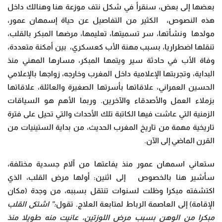
بعضها إلى بعض، سنقرأ في شكل نتف موزعة هنا وهنالك داخل
هذه النصوص، الكثير من التفاصيل عن حياة إسمهان عمور،
مولدها ونشأتها، سر تسميتها، تعليمها، مرضها المبكر بالقلب،
تنقلها اضطراريا، بسبب مهنة الأب كعسكري، بين أمكنة متعددة،
وفاة الأب في حادثة سير ويتمها المبكر، مسارها المهني منذ
البداية، وتجربتها الإعلامية داخل المغرب وخارجه، زواجها بالإعلامي
الحسين العمراني، علاقاتها بأسرتها الصغيرة والعائلة، علاقاتها
بزملاء العمل والأصدقاء والآخرين. وربما الأهم هو السياقات
الزمنية التي عاشت فيها الكاتبة تلك الأحداث والتي تحيل على فترة
تاريخية مهمة من تاريخ المغرب الحديث، من بداية الستينيات من
القرن الماضي إلى الآن.
ستعاني اسمهان عمور منذ يفاعتها من آلام جسدية مختلفة،
سأشير هنا بالخصوص إلى اثنين: أولها مرض القلب، الذي
اكتشفته مبكرا وظلت لسنوات تنتقل بسببه، من وجدة (مكان
الإقامة) إلى العاصمة الرباط لمتابعة العلاج. تقول
:” اشتكى القلب
مبكرا من الوهن بسبب مرض اللوزتين، عانيت منه طويلا منذ