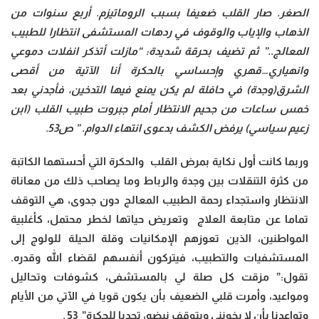
الصغر. صار القلب ضعيفا بسبب الروماتيزم. أربع سنوات من
الذهاب والإياب والوقوف في ردهات المستشفى انتظارا للطبيب
المعالج..”
ثم تضيف بحرقة شديدة: “مازلت أتذكر انفلات دموعي
وانهياري…قهري وإحساسي بالحكرة أنا الآتية من أقصى
الشرق(وجدة) في حافلة لم يكن يمنع فيها التدخين، فأجدني بعد
خمس ساعات من جحيم الانتظار أمام جبروت طبيب القلب (ابن
زعيم سياسي) يرفض الكشف بدعوى انتهاء الدوام. ” ص53.
وربما كانت أول نكاية بمرض القلب والحكرة التي أحستهما الكاتبة
من كثرة التنقلات بين وجدة والرباط وما يصاحب ذلك من معاناة
الانتظار واستجداء رحمة الطبيب المعالج دون جدوى، هي التوقف
تماما عن متابعة العلاج وتعريض حياتها لخطر محتمل، كأغلبية
المواطنين، الذين تعوزهم الإمكانيات وقلة الحيلة للولوج إلى
المستشفيات والتطبيب، فيتركون أنفسهم لقضاء الله وقدره.
تقول:” مزقت كل صلة لي بالمستشفى، كشوفات وتحاليل
ومواعيد، وأمرت قلبي الضعيف بأن يكون قويا في الآتي من الأيام
وتواعدنا بأن لا يخونني ويتوقف نبضه، تحديا للحكرة” 53 .