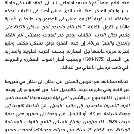
هذه الآلام. منها آلام ذات بعد اجتماعي إنساني، كفقد الأب في حادثة
سير واليتم المبكر. هذا الأب الذي عاش أصلا في الغياب، بحكم
وظيفته العسكرية أكثر مما عاش في الحضور، وسط دفء الأسرة
والأبناء. تقول الكاتبة: ”
كنا ننام ونصحو نحن سكان الثكنة على
مقدم رجال الدرك، لنتلقف بوجع خبر الموت ونعيش ألم الفقد
والحزن واليتم”
ص49. إن هذه الفقرة توثق بشكل مكثف وبليغ
لتجربة مريرة عاشها جل المغاربة، بسبب الحرب الطويلة والضارية
في الصحراء (1975-1991) وبسبب أخبار الموت المتكررة والمروعة
التي كانت ترد على الأهالي من هنالك.
كذلك معاناتها مع الترحيل المتكرر، من مكان إلى مكان في شروط
غير لائقة وفي ظروف حرجة. كالترحيل مثلا، من أهرمومو إلى وجدة،
إذ تقول الكاتبة بنوع من الأسى:
“في ليلة خريف وجدنا أنفسنا (نحن
أفراد الأسرة) مكدسين إلى جانب “الرحيل” في شاحنة تقودنا إلى
وجهة شرقية. ص47.
أو الترحيل من وجدة إلى صفرو.
«في بداية
خريف 1986، كنا ملزمين بإفراغ السكن التابع للقوات المسلحة
الملكية بعد قضاء 15 سنة بين جدرانه وحديقته، أصبحت صفرو