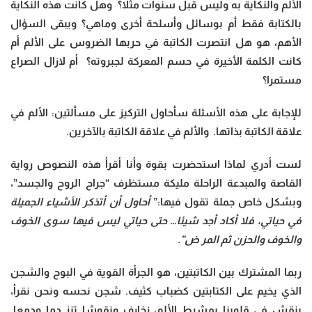
الألم والنكاية به وليس قبل سنوات مثلا؟ وهل كانت هذه النكاية
بالكتابة فقط أم بوسائل وأسلحة أخرى وماهي؟ ويبقى السؤال
الأهم، هو هل انتصرت الكاتبة في حربها الضروس على الألم أم
كانت الكلمة الأخيرة في حسم المعركة لجبروته؟ أم لازال الصراع
مستمرا؟
للإجابة على هذه الأسئلة سأحاول التركيز على مسألتين: الألم في
علاقة الكاتبة بذاتها. والألم في علاقة الكاتبة بالآخرين.
لست أدري لماذا استحضرت بقوة وأنا أقرأ هذه النصوص رواية
القاصة والمبدعة الراحلة مليكة مستظرف “جراح الروح والجسد”،
وبشكل خاص جملة تقول فيها:”
أحاول أن أتذكر الأشياء الجميلة
في حياتي، فلا أكاد أجد شيئا… حتى حياتي ليس فيها سوى الخوف
والخوف والحزن ثم المر ض”.
ربما المشترك بين الكاتبتين، هو الجرأة القوية في البوح والشجن
الذي يخيم على الكتابتين كضباب كثيف. شجن نحسه ونحن نقرأ،
ينقش في قلوبنا بمشرط الألم، زخارف ونقوشا تنز دما ودمعا.