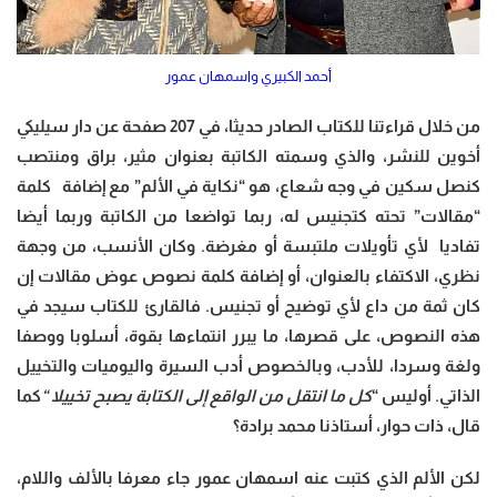
أحمد الكبيري واسمهان عمور
من خلال قراءتنا للكتاب الصادر حديثا، في 207 صفحة عن دار سيليكي
أخوين للنشر، والذي وسمته الكاتبة بعنوان مثير، براق ومنتصب
كنصل سكين في وجه شعاع، هو “نكاية في الألم” مع إضافة كلمة
“مقالات” تحته كتجنيس له، ربما تواضعا من الكاتبة وربما أيضا
تفاديا لأي تأويلات ملتبسة أو مغرضة. وكان الأنسب، من وجهة
نظري، الاكتفاء بالعنوان، أو إضافة كلمة نصوص عوض مقالات إن
كان ثمة من داع لأي توضيح أو تجنيس. فالقارئ للكتاب سيجد في
هذه النصوص، على قصرها، ما يبرر انتماءها بقوة، أسلوبا ووصفا
ولغة وسردا، للأدب، وبالخصوص أدب السيرة واليوميات والتخييل
الذاتي. أوليس “
كل ما انتقل من الواقع إلى الكتابة يصبح تخييلا “
كما
قال، ذات حوار، أستاذنا محمد برادة؟
لكن الألم الذي كتبت عنه اسمهان عمور جاء معرفا بالألف واللام،