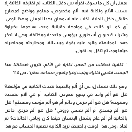
بمعني أن كل ما سوف نقرأه بين دفتي الكتاب، لم تقترفه الكاتبة إلا
بسبب الألم ونكاية فيه. ألم مخصوص، معلوم وواضح كمصارع
حقيقي داخل الحلبة. تكتب عنه اسمهان بهذا المعنى وبهذا الوعي،
أي كما لو كانت في مواجهة حقيقية معه، يهاجمها بضراوة
وشراسة حيوان أسطوري برؤوس متعددة ومختلفة، وهي لا تدخر
جهدا لمجابهته والرد عليه بقوة وببسالة، ومطاردته ومحاصرته
حيثما وجد، ثم تنكل به. تقول:
” تكفينا لحظات من العمر، نكاية في الألم، لتروي ضحكاتنا هذا
الجسد، فتحيي خلاياه وينبت زهرا وتفوح مسامه عطرا”. ص
118
ومع ذلك نتساءل: عن أي ألم بالضبط تتحدث الكاتبة في مؤلفها؟
هل هو ألم واحد في جميع نصوص الكتاب، أم هي آلام متعددة
ومتنوعة؟ هل هو ألم مزمن ودائم أم هو ألم مؤقت ومتقطع؟ هل
هو ألم جسدي أم ألم نفسي وروحي؟ هل هو ألم فردي، خاص
بالكاتبة أم ألم عام يشمل الإنسان حيثما كان وباقي الكائنات؟ ثم
لماذا، وفي هذا الوقت بالضبط، تريد الكاتبة تصفية الحساب مع هذا