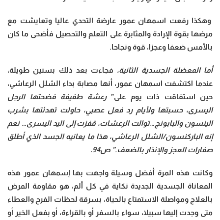
وهكذا رفعت اسمهان عمور عارضة التحدي عاليا وتعايشت مع
مرضها بقوة الإرادة والمثابرة على التعلم والتحصيل فأضحى ما كان
بالأمس ضعفا وعجزا، قوة ونجاحا.
أما المعضلة الجسدية الثانية،
فجاءت بعد ذلك بسنين طويلة،
عندما اكتشفت اسمهان عمور، أنها مصابة بداء الشلل الرعاشي،
حين استفاقت ذات يوم على”
رعشة طفيفة فضحتها الرجل
اليسرى، حسبتها ولأيام رد فعل عصبي، حاولت تهدئتها بشرب
الينسون والبابونج…توالت الرعشات، قفزت إلى اليد اليسرى… نعم
إنه الباركنسون/الشلل الرعاشي، هذا ما يعانيه الجسد الذي أطلق
صفارات العجز والإنذار بالضعف.” ص94.
وكانت هذه المرة أفضل وسيلة واجهت بها إسمهان عمور هذه
المعاناة الجسدية الجديدة نكاية في كل ألم، هو مقاومة المرض
بالعلاج ومواصلة الاستمتاع بالحياة، بسرقة لحظات الفرح والعطاء
متى وجدت إليها سبيلا، سواء بالسفر أو بالقراءة، أو بفعل الخير أو