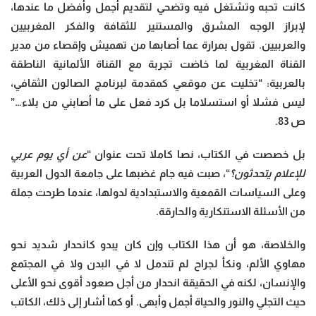
كانت تحبه وتشتغل فيه وتضحي لتقديم أجمل وأفضل ما عندها،
لإبراز الوجه المشرق والمستنير للثقافة والفكر المغربيين
والعربيين. تقول بمرارة عما أصابها من تهميش وإقصاء من مدير
القناة المغربية لما خاضت تجربة مع القناة الألمانية الناطقة
بالعربية: “تخليت عن موقعي كمقدمة لبرنامج الصالون الثقافي،
ليس فشلا أو استسلاما بل كرد فعل على ما أصابني من بلاء…”
ص 83.
بل خصصت في الكتاب، نصا كاملا تحت عنوان “
عن أي يوم عربي
للإعلام يتحدثون؟
“، صبت فيه جام غضبها على جامعة الدول العربية
وعلى السياسات القمعية والاستبدادية لدولها، عندما طرحت جملة
من الأسئلة الاستنكارية والحارقة.
والخلاصة، هو أن هذا الكتاب وإن كان يبدو كانحدار شديد نحو
مهاوي الألم، ونكأ لجراح لم تندمل لا في البدن ولا في المجتمع
والإنسان، لكنه في الحقيقة انحدار من أجل صعود أقوى نحو الأعلى
حيث التجلي والنور والحياة أجمل وأبهى. أو كما أشار إلى ذلك، الكاتب