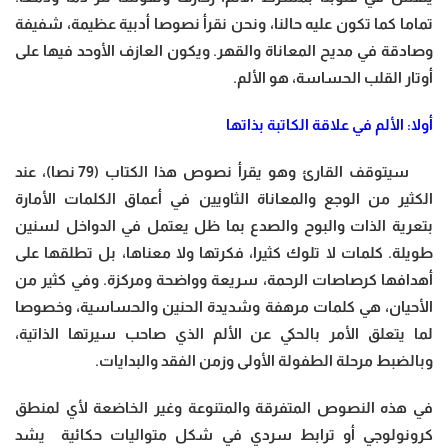
تماما كما تكون عليه حالنا، ونحن نقرأ نصوصا أدبية عظيمة، شفيفة
وصادقة في مديح المعاناة والقهر. ويكون العازف الأوحد فيها على
أوتار القلب الحساسة، هو الألم.
أولا: الألم في علاقة الكاتبة بذاتها
سيتوقف القارئ وهو يقرأ نصوص هذا الكتاب (79 نصا)، عند
الكثير من الوجع والمعاناة الثاويين في أعماق الكلمات الأمارة
بتعرية الذات والبوح والصدع بما ظل يعتمل في الدواخل لسنين
طويلة. كلمات لا تلوك كثيرا، فكرتها ولا معناها، بل تطلقها على
أهدافها كرصاصات الرحمة، سريعة وواضحة ومركزة. وفي كثير من
الأحيان، هي كلمات مرهفة وشديدة الحنين والحساسية، وخصوصا
لما يتعلق الأمر بالحكي عن الألم الذي صاحب سيرتها الذاتية،
وبالضبط مرحلة الطفولة الأولى وزمن الفقد والبدايات.
في هذه النصوص المتفرقة والمتنوعة وغير الخاضعة لأي لمنطق
كرونولوجي أو ترابط سردي في شكل متواليات حكائية يشد