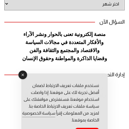
أرشيف
الموقع
السؤال الآن
منصة إلكترونية تعنى بالحوار ونشر
الآراء
والأفكار المتعددة في مجالات
السياسة
والاقتصاد والمجتمع والثقافة
والفن
وقضايا الذاكرة والمواطنة
وحقوق الإنسان
إدارة التحرير
نستخدم ملفات تعريف الارتباط لضمان
رئيس التحرير: عبد الرحيم التوراني
أفضل تجربة لك على موقعنا. إذا واصلت
رئيس التحرير المساعد: المعطي قبال
استخدام موقعنا، فسنفترض موافقتك على
مديرة التحرير: فاطمة حوحو
سياسة ملفات تعريف الارتباط الخاصة بنا.
لمزيد من المعلومات إقرأ
سياسة الخصوصية
الخاصة بموقعنا.