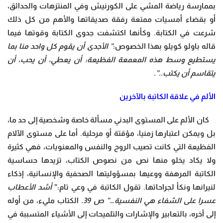
بممارسة رياضة المشي على الكورنيش وفي المنتزهات والحدائق،
أو بقضاء أمسيات ممتعة رفقة صديقاتها والأهم من كل ذلك
شرعت في الكتابة. وكأنها اكتشفت جدوى الكتابة وقوتها فيما
قاله باولو كويلو بهذا الخصوص:
” الأجدى أن يقوم كل واحد منا بما
يستطيع وسط هذه المعمعة الفظيعة: أن يعطي، أن يحب، أن
يتقاسم أن يكتب..”.
الألم في علاقة الكاتبة بالآخرين
كان الألم على المستوى البدني مسألة خاصة وشخصية إلى حد ما،
بل ويمكن اعتبارها زمنيا، مؤقتة أو مرحلية. أما على مستوى الآلام
الفظيعة التي كانت تصيب الروح والنفس والمعنويات، فهي كثيرة
ولا يكاد يخلو منها نص من نصوص الكتاب، تزيدها حساسية
الكاتبة المرهفة ووعيها بمسؤوليتها الصحفية والإنسانية، إذكاء
لنيرانها ونكأ لجراحاتها. تقول الكاتبة في وعي تام:”
أشد الأعطاب
عسرا على الشفاء هي النفسية…” ص 39.
الكتاب مليء، من أوله
إلى آخره، بالتعابير والإشارات والتلميحات إلى الأشياء المتسببة في