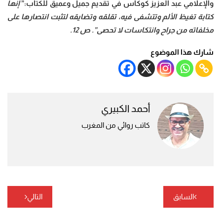
والإعلامي عبد العزيز كوكاس في تقديم جميل وعميق للكتاب:”
إنها
كتابة تغيظ الألم وتتشفى فيه، تقلقه وتضايقه لتثبت انتصارها على
مخلفاته من جراح وانتكاسات لا تحصى”. ص 12.
شارك هذا الموضوع
أحمد الكبيري
كاتب روائي من المغرب
تصفّح
السابق
التالي
المقالات