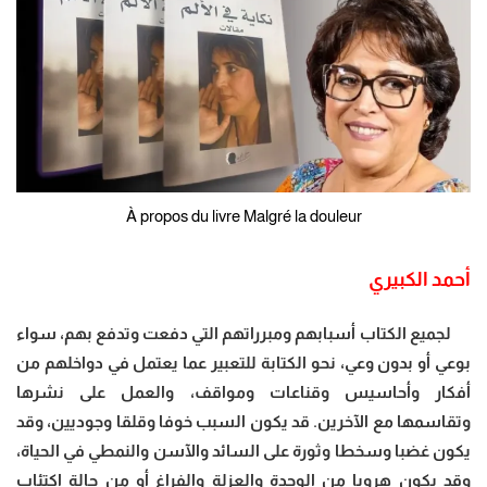
À propos du livre Malgré la douleur
أحمد الكبيري
لجميع الكتاب أسبابهم ومبرراتهم التي دفعت وتدفع بهم، سواء
بوعي أو بدون وعي، نحو الكتابة للتعبير عما يعتمل في دواخلهم من
أفكار وأحاسيس وقناعات ومواقف، والعمل على نشرها
وتقاسمها مع الآخرين. قد يكون السبب خوفا وقلقا وجوديين، وقد
يكون غضبا وسخطا وثورة على السائد والآسن والنمطي في الحياة،
وقد يكون هروبا من الوحدة والعزلة والفراغ أو من حالة اكتئاب