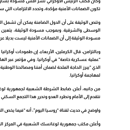
وكان مكتب الرئيس الأوكراني نشر أمس مسودة بشأن الض
تكون الضمانات الأمنية مؤكدة، وتحدد الالتزامات التي ست
وتنص الوثيقة على أن الدول الضامنة يمكن أن تشمل الولاي
الوسطى والشرقية. وبموجب مسودة الوثيقة، يتعين على
مسودة الوثيقة إلى أن الضمانات الأمنية ليست بديلا عن ط
وبالتزامن، قال الكرملين، الأربعاء، إن طموحات أوكراني
“عملية عسكرية خاصة” في أوكرانيا. وفي مؤتمر عبر اله
الذي “يبرز الحاجة الملحة لضمان أمننا ومصالحنا الوط
لمهاجمة أوكرانيا.
من جانبه، أعلن ضابط الشرطة الشعبية لجمهورية ​لوغ
نتقدم إلى الأمام ونطرد العدو ونحرر هذا التجمع السكني
واوضح في حديث لقناة “روسيا اليوم”، أنه “فيما يخص ا