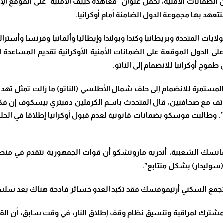
مانات الأمنية، تحمل عنوان “معاهدة كييف الأمنية” على الموقع الإلك
تعهد بها مجموعة الدول الضامنة أمام أوكرانيا.
ات المتحدة وبريطانيا وكندا وبولندا وإيطاليا وألمانيا وفرنسا وأستراليا
 الدول الموقعة على الضمانات الأمنية الأوكرانية تقديم المساعدة 
موح أوكرانيا للانضمام إلى الناتو.
ا المستمرة للانضمام إلى حلف شمال الأطلسي (الناتو) ما زالت تمثل تهدي
اتف مع صحافيين، قال المتحدث باسم الكرملين دميتري بيسكوف إن فكرة ا
نية”. وطالبت موسكو بضمانات قانونية لعدم قبول أوكرانيا إطلاقا في 
انسك الشعبية​، أندريه ماروتشكو أن قوات الجمهورية تتقدم في منطق
 (سوليدار) بشكل متتابع”.
لتجمع السكني أرتيموفسك فقد تكبد العدو خسائر فادحة هناك بعد سلسلة