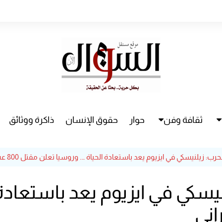
ثقافة وفن
حوار
حقوق الإنسان
ذاكرة ووثائق
راء
سينما
مسرح
2 للحرب: زيلنيسكي في ايزيوم يعد باست