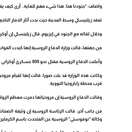
واضاف: “جنودنا هنا. هذا شيء مهم للغاية.. أرى كيف ي
تفقد زيلنيسكي وسط المدينة حيث بدت آثار الدمار النا
وخلال لقائه مع الجنود في إيزيوم، قال زيلينسكي إن أوكر
من جهتها، قالت وزارة الدفاع الروسية إنها كبدت القوات 
وأعلنت الدفاع الروسية مقتل نحو 800 عسكري أوكراني في قصف على المواقع الأوكرانية في خاركيف وميكولايف ودونيتسك وزاباروجيا، على حد تعبيرها.
وكانت هذه الوزارة قد بثت صورا، قالت إنها لقيام مروح
قرب محطة زاباروجيا النووية.
وقالت الدفاع الروسية إن مروحياتها دمرت معظم الزوارق
من جانب آخر، قالت الرئاسة الروسية إن وثيقة الضمان
وكالة “نوفوستي” الروسية عن المتحدث باسم الكرملين ق