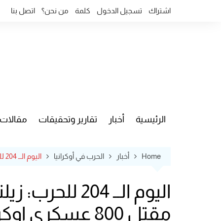
Ski
اشتراك
تسجيل الدخول
كلمة
من نحن؟
اتصل بنا
t
conten
الرئيسية
أخبار
تقارير وتحقيقات
مقالات
قضايا وآ
Home
أخبار
الحرب في أوكرانيا
اليوم الــ 204 للحرب: زيلنيسكي في ايزيوم يعد باستعادة الحياة …. وروسيا تعلن مقتل 800 عسكري اوكراني
اليوم الــ 04
مقتل 800 عسكري اوكراني