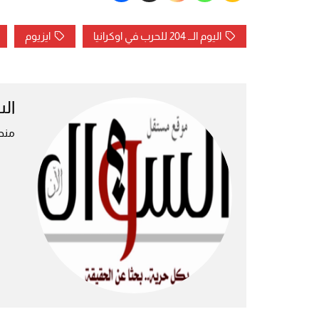
اليوم الــ 204 للحرب في اوكرانيا
ايزيوم
ال
منص