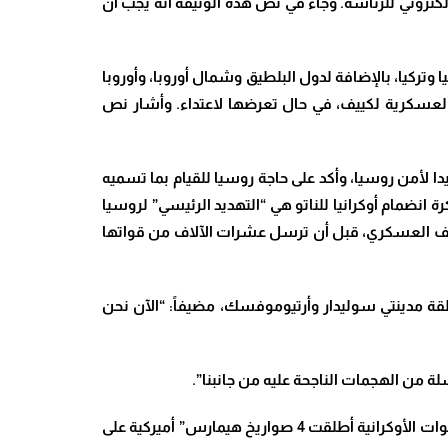
تروني للرئاسة. وجاء في نص هذه الوثيقة أنه يجب أن
 وتركيا، بالإضافة لدول البلطيق وشمال أوروبا، وأوروبا
العسكرية لكييف، في حال تعرضها لاعتداء. وأشار نص
دا لأمن روسيا، وأكد على حاجة روسيا للقيام بما تسميه
نضمام أوكرانيا للناتو هي “التهديد الرئيسي” لروسيا
الحلف العسكري، قبل أن ترسل عشرات الآلاف من قواتها
ة مدينتي سوليدار وأرتيوموفسك، مضيفاً: “الآن نحن
 من الهجمات الناجحة عليه من جانبنا”.
وأعلن مكتب جمهورية لوغانسك الشعبية في المركز المشترك لمراقبة وتنسيق نظام وقف إطلاق النار، في وقت سابق، أن القوات الأوكرانية أطلقت 4 صواريخ هيمارس” أميركية على