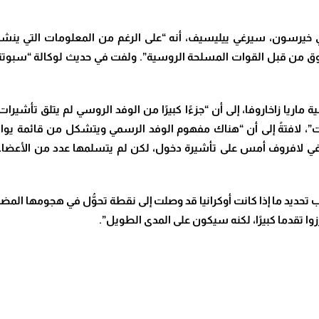
 في ​خيرسون​، سيرغي ييليسيف، أنه “على الرغم من المعلومات التي ي
من قبل ​القوات المسلحة الروسية”. ولفت في حديث لوكالة “​سبوتنيك​”
​ماريا زاخاروفا​، إلى أن “جزءًا كبيرًا من الوفد الروسي لم يتلق تأشير
ات”، لافتةً إلى أن “هناك مفهوم الوفد الرسمي ويتشكل من قائمة يواف
غي لافروف​ أمس على تأشيرة دخول، لكن لم يتسلمها عدد من الأعضاء 
عب تحديد ما إذا كانت ​أوكرانيا​ قد وصلت إلى نقطة تحوُّل في هجومها ا
وا تقدما كبيرًا، لكنه سيكون على المدى الطويل”.