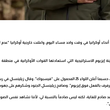
ذار في جميع أنحاء أوكرانيا في وقت واحد مساء اليوم، واعلنت خارجية أوكرانيا
ينة إيزيوم الاستراتيجية التي استعادتها القوات الأوكرانية في منطقة
وشارك في احتفال رفع العلم الأوكراني في مبني البلدية، حسبما أعلن اللواء 25 الم
فر يرفرف بالفعل فوق إيزيوم”. وصافح زيلينسكي الجنود وشكرهم على جه
دم للغاية، لكنه ليس صادماً بالنسبة لي، لأننا نشاهد نفس الصور ال
”.