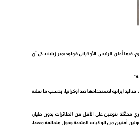
قرم، فيما أعلن الرئيس الأوكراني فولوديمير زيلينسكي أن
”.
لية إيرانية لاستخدامها ضد أوكرانيا، بحسب ما نقلته
 أجهزة استخبارات، بما في ذلك الاستخبارات الأميركية، غادرت طائرات نقل من إيران في 19 آب الجاري محمَّلة بنوعين على الأقل من الطائرات بدون طيار،
لين أمنيين من الولايات المتحدة ودول متحالفة معها،