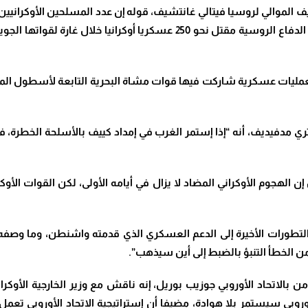
فتم سحب القوات للحفاظ على الأفراد. كما أعلنت وزارة الدفاع الروسية مقتل ن
 لعمليات عسكرية شاركت فيها قوات مشاة البحرية التابعة لأسطول ال
 مدفيديف​، أنه “إذا إستمر الغرب في إمداد ​كييف​ بالأسلحة الخطرة، ف
كن إن الهجوم الأوكراني المضاد لا يزال في أيامه الأولى، لكن القوات 
تطورات الأخيرة إلى الدعم العسكري الذي قدمته واشنطن، وما وصفه ب
 من الخطأ التنبؤ بالضبط إلى أين سيذهب”.
بالاتحاد الأوروبي جوزيب بوريل، إنه ناقش مع وزير الخارجية الأوكران
أوروبي سيستمر بلا هوادة، مضيفا أن إستراتيجية الاتحاد الأوروبي تع