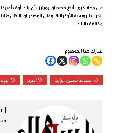
من جهة اخرى، أبلغ مصدران رويترز بأن بنك أوف أميرك
الحرب الروسية الأوكرانية. وقال المصدر ان اللذان ط
مختلفة بالبنك.
شارك هذا الموضوع
اسقاط مسيرة إيرانية
القرم
اليوم 203 للخرب في اوكرانيا
ال
منص