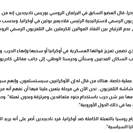
ؤخرا، قال العضو السابق في البرلمان الروسي بوريس ناديجدين، إنه من ا
لفزيون الرسمي لاستراتيجية الرئيس فلاديمير بوتين في أوكرانيا. وبحسب
أحدث علامة على عدم الارتياح بين النقاد الموالين للكرملين على التلفزيون ال
الذي تضمن تعزيز قواتها العسكرية في أوكرانيا أو سحبها وإنهاء الحرب.
 السكان المدنيين وسنأتي وحرسنا الوطني، إلى جانب مقاتلي كادريو
دأ عملية خاصة، هناك من قال له إن الأوكرانيين سيستسلمون، وإنهم س
شاشة التلفزيون.. نحن الآن في مرحلة يتعين علينا فيها أن نفهم أنه من 
امها عبر شن حرب باستخدام جنود متعاقدين ومرتزقة وبدون تعبئة”. وح
ما في ذلك الدول الأوروبية”.
ام روسيا بالتعبئة الكاملة ضد أوكرانيا، فرد ناديجدين أصر على أنه يري
ا السياسية”.