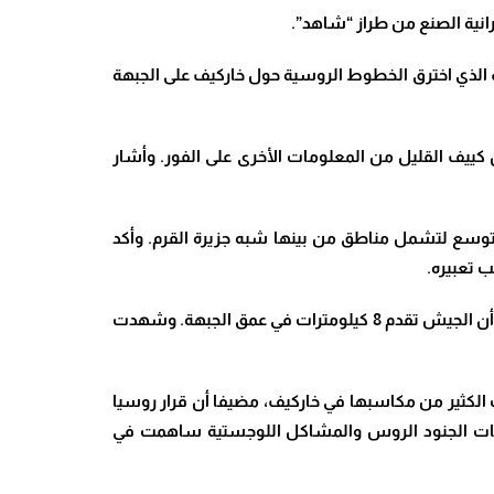
رانية الصنع من طراز “شاهد”.
الذي اخترق الخطوط الروسية حول خاركيف على الجبهة
كييف القليل من المعلومات الأخرى على الفور. وأشار
ستتوسع لتشمل مناطق من بينها شبه جزيرة القرم. وأكد
 تعبيره.
وكانت قيادة منطقة الجنوب العسكرية الأوكرانية قد قالت إنها تمكنت من استعادة 13 قرية وبلدة في منطقة خيرسون، مؤكدة أن الجيش تقدم 8 كيلومترات في عمق الجبهة. وشهدت
لكثير من مكاسبها في خاركيف، مضيفا أن قرار روسيا
يات الجنود الروس والمشاكل اللوجستية ساهمت في