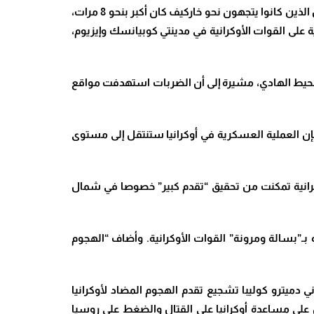
ونقلت وكالة ريا نوفوستي عن رئيس إدارة منطقة خاركيف الموالي لروسيا فيتالي غانتشيف، قوله إن عدد المسلحين الأوكرانيين الذين كانوا يتجهون نحو خاركيف كان أكبر بنحو 8 مرات،
حو 250 عسكريا أوكرانيا خلال غارة لقواتها الجوية على القوات الأوكرانية في مدينتي كوبيانسك وإيزيوم،
محيط الهادي، مشيرة إلى أن الضربات استهدفت مواقع
إن العملية العسكرية في ​أوكرانيا​ ستنتقل إلى مستوى
الأوكرانية تمكنت من تحقيق “تقدم كبير” خصوصا في شمال
ـ”بسالة ومرونة” القوات الأوكرانية. وأضاف “الهجوم
ي دميترو كوليبا تشجيع تقدم الهجوم المضاد لأوكرانيا
مل على مساعدة أوكرانيا على القتال والضغط على روسيا