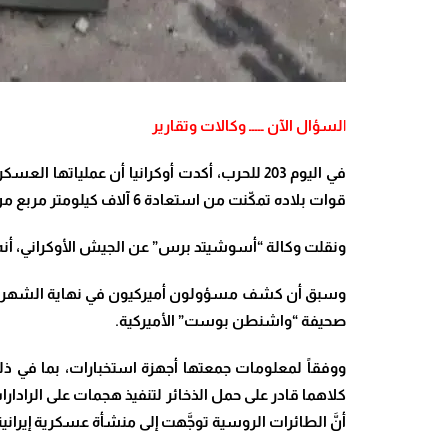
ا
لسؤال الآن ـــــ وكالات وتقارير
في اليوم 203 للحرب، أكدت أوكرانيا أن عملي
قوات بلاده تمكّنت من استعادة 6 آلاف كيلومتر مربع من يد القوات الروسية في جنوب البلاد وشرقها.
ونقلت وكالة “أسوشيتد برس” عن الجيش الأوكراني، أنه 
وسبق أن كشف مسؤولون أميركيون في نهاية الشهر الماضي
صحيفة “واشنطن بوست” الأميركية.
كلاهما قادر على حمل الذخائر لتنفيذ هجمات على الراد
أنَّ الطائرات الروسية توجَّهت إلى منشأة عسكرية إيراني