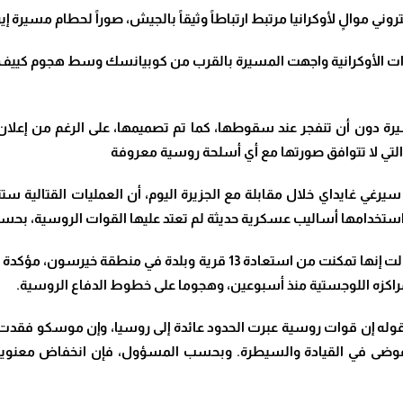
 موالٍ لأوكرانيا مرتبط ارتباطاً وثيقاً بالجيش، صوراً لحطام مسيرة إي
ات الأوكرانية واجهت المسيرة بالقرب من كوبيانسك وسط هجوم كييف 
رة دون أن تنفجر عند سقوطها، كما تم تصميمها، على الرغم من إعلان 
يرغي غايداي خلال مقابلة مع الجزيرة اليوم، أن العمليات القتالية 
إى استخدامها أساليب عسكرية حديثة لم تعتد عليها القوات الروسية، بحسب
كزه اللوجستية منذ أسبوعين، وهجوما على خطوط الدفاع الروسية.
وله إن قوات روسية عبرت الحدود عائدة إلى روسيا، وإن موسكو فقدت ا
 فوضى في القيادة والسيطرة. وبحسب المسؤول، فإن انخفاض معنو