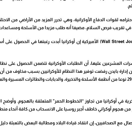
م.
حترامه لقوات الدفاع الأوكرانية، وهي تحرر المزيد من الأراضي من الاح
مة في تقريب فرص السلام، مضيفا أنه طلب مزيدا من الأسلحة ومساعدات 
من جهتها، قالت صحيفة “وول ستريت جورنال” (Wall Street Journal) الأميركية إن أوكرا
رات المشرعين عليها، أن الطلبات الأوكرانية تتضمن الحصول على نظام
190 ميلا. وقالت الصحيفة إن إدارة بايدن رفضت توفير هذا النظام للأوكرانيين بسبب 
أوسع مع الغرب. وأضافت أن القائمة الأوكرانية تتضمن 29 نوعا من أنظمة الأسلحة والذخيرة، والدبا
سكرية في أوكرانيا من تجاوز “الخطوط الحمر” المتعلقة بالهجوم. وأوضح 
ام من هجوم أوكراني خاطف أجبر روسيا على الانسحاب من كافة أنحاء منطق
 مع الصحافيين، إن انتقاد قيادة البلاد ومطالبة البعض بالتعبئة دلي