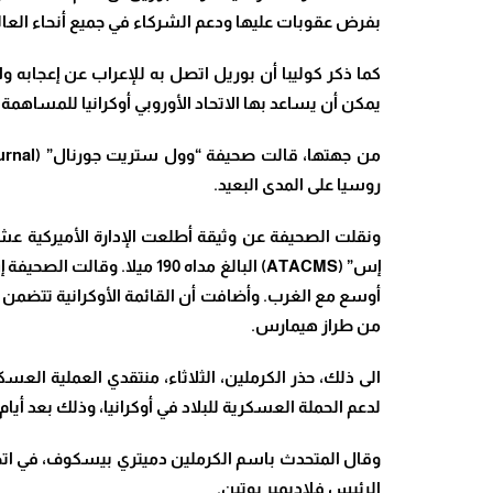
بفرض عقوبات عليها ودعم الشركاء في جميع أنحاء العال
كما ذكر كوليبا أن بوريل اتصل به للإعراب عن إعجابه وا
يمكن أن يساعد بها الاتحاد الأوروبي أوكرانيا للمساه
روسيا على المدى البعيد.
ونقلت الصحيفة عن وثيقة أطلعت الإدارة الأميركية عش
إس” (ATACMS) البالغ مداه 
من طراز هيمارس.
الى ذلك، حذر الكرملين، الثلاثاء، منتقدي العملية الع
لدعم الحملة العسكرية للبلاد في أوكرانيا، وذلك بعد أي
وقال المتحدث باسم الكرملين دميتري بيسكوف، في اتصال
الرئيس فلاديمير بوتين.