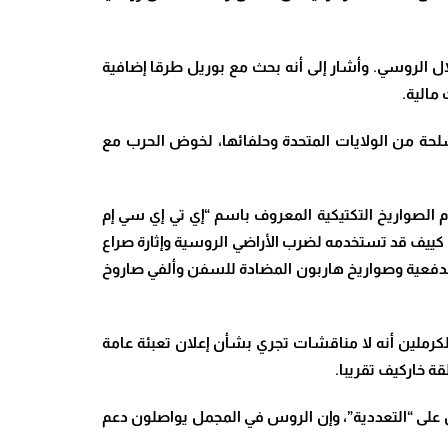
تلال الروسي. وأشار إلى أنه بحث مع بوريل طرقا إضافية
مالية.
نيا أبدت رغبتها في الحصول على أسلحة من الولايات المتحدة وحلفائها، لخوض الحرب مع
 الصواريخ التكتيكية المعروف باسم “إي تي إي سي إم
مخاوف من أن كييف قد تستخدمه لضرب الأراضي الروسية وإثارة صراع
بات والطائرات المسيرة والمدفعية وصواريخ هاربون المضادة للسفن وألفي صاروخ
الكرملين أنه لا مناقشات تجري بشأن إعلان تعبئة عامة
ة خاركيف تقريبا.
ل على “التعددية”، وإن الروس في المجمل يواصلون دعم