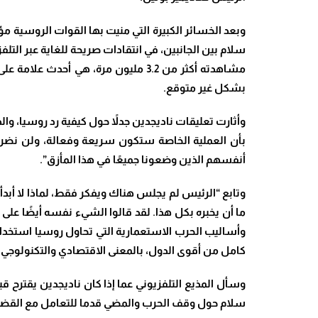
وبعد الخسائر الكبيرة التي منيت بها القوات الروسية م
سلام بين الجانبين، في انتقادات صريحة للغاية عبر الت
مشاهدته أكثر من 3.2 مليون مرة، هي 
بشكل غير متوقع.
وأثارت تعليقات ناديجدين جدلاً حول كيفية رد روسيا، و
بأن العملية الخاصة ستكون سريعة وفعالة، ولن نضرب
أنفسهم الذين وضعونا جميعًا في هذا المأزق”.
وتابع “الرئيس لم يجلس هناك ويفكر فقط، لماذا لا أب
ما أن يخبره بكل هذا. لقد قالوا الشيء نفسه أيضًا على 
وأساليب الحرب الاستعمارية التي تحاول روسيا استخد
كامل من أقوى الدول، بالمعنى الاقتصادي والتكنولوجي، ب
وسأل المذيع التلفزيوني عما إذا كان ناديجدين يقترح قي
سلام حول وقف الحرب والمضي قدما للتعامل مع القضاي