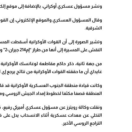
ونشر مسؤول عسكري أوكراني، بالإضافة إلى موقع إلكتروني
وقال المسؤول العسكري والموقع الإلكتروني، إن القو
الشرقية.
وتشير الصورة إلى أن القوات الأوكرانية أسقطت المسي
النقش على المسيرة إلى أنها من طراز “إم214 جيران-2” والتي لا تتوافق صورتها مع أي أسلحة روسية معروفة
من جهة ثانية، ذكر حاكم مقاطعة لوغانسك الأوكرانية س
غايداي أن ما حققته القوات الأوكرانية من نتائج يرجع 
المنطقة قصفا مكثفا لخطوط إمداد الجيش الروسي ومرا
ونقلت وكالة رويترز عن مسؤول عسكري أميركي رفيع، ق
التخلي عن معدات عسكرية أثناء الانسحاب يدل على
التراجع الروسي الأخير.