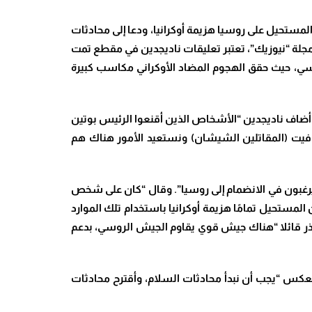
لمستحيل على روسيا هزيمة أوكرانيا، ودعا إلى محادثات
 مجلة “نيوزيك”، تعتبر تعليقات ناديجدين في مقطع تمت
رسمي الروسي، حيث حقق الهجوم المضاد الأوكراني مكاسب كبيرة
 وأضاف ناديجدين “الأشخاص الذين أقنعوا الرئيس بوتين
فيت (المقاتلين الشيشان) ونستعيد الأمور هناك هم
يرغبون في الانضمام إلى روسيا”. وقال “كان على شخص
المستحيل تمامًا هزيمة أوكرانيا باستخدام تلك الموارد
ذر قائلا “هناك جيش قوي يقاوم الجيش الروسي، بدعم
د العكس “يجب أن نبدأ محادثات السلام، وأقترح محادثات