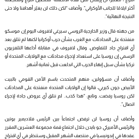
أكثر ايلامًا للجانب الأوكراني”. وأضاف “لكن ذلك لن يغيّر أهدافنا ولا حتى
النتيجة النهائية”.
من جهته قال وزير الخارجية الروسي سيرغي لافروف اليوم إن موسكو
منفتحة على المحادثات مع الغرب بشأن حرب أوكرانيا لكنها لم تتلق بعد
أي اقتراح جاد للتفاوض. وقال لافروف في مقابلة أذاعها التلفزيون
الرسمي إن روسيا على استعداد لإجراء محادثات مع الولايات المتحدة أو
تركيا بشأن سبل إنهاء الحرب التي اندلعت قبل ثمانية أشهر.
وأضاف أن مسؤولين، منهم المتحدث باسم الأمن القومي بالبيت
الأبيض جون كيربي، قالوا إن الولايات المتحدة منفتحة على المحادثات
لكن روسيا رفضت. وتابع: “هذا كذب.. لم نتلق أي عروض جادة لإجراء
اتصال”.
وأضاف أن روسيا لن ترفض اجتماعاً بين الرئيس فلاديمير بوتين
والرئيس الأميركي جو بايدن خلال اجتماع قمة مجموعة العشرين المقرر
عقدها في إندونيسيا في منتصف الشهر المقبل وستنظر في أي اقتراح