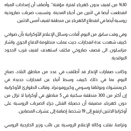
30% من لفيف بدون كهرباء لفترة مؤقتة”. وأضاف أن إمدادات المياه
انقطعت أيضا في اثنين من أحياء المدينة. وتسببت ضربات صاروخية
روسية أيضا في انقطاع الكهرباء عن منطقة لفيف أمس الاثنين.
وفي وقت سابق من اليوم، أفادت وسائل الإعلام الأوكرانية بأن ضواحي
كييف شهدت عدة انفجارات، حيث عملت منظومة الدفاع الجوي. واشار
مراسلون الى قصف صاروخي مكثف استهدف لفيف قرب الحدود
البولندية.
وكانت صفارات الإنذار قد أطلقت في عدد من مناطق البلاد، صباح
اليوم، بما في ذلك كييف، وسط أنباء عن انفجارات جديدة في
كريمنشوك وبولتافا وسومي وكيروفوغراد. وقالت الطوارئ الأوكرانية
إن أكثر من 300 منطقة سكنية في 5 مناطق في أوكرانيا لا تزال من
دون كهرباء، مضيفة أن حصيلة القتلى جراء الضربات الروسية على
أوكرانيا الاثنين ارتفع إلى 19 شخصا، إضافة إلى عشرات المصابين.
وتزامنا، نقلت وكالة الإعلام الروسية عن نائب وزير الخارجية الروسي