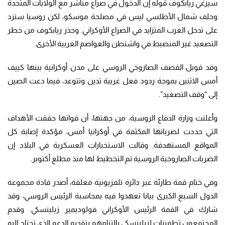
سيرغي ريابكوف قوله إن الدخول في صراع مباشر مع الولايات المتحدة
وحلف شمال الأطلسي ليس في مصلحة موسكو، لكن روسيا سترد
على تدخل الغرب المتزايد في الصراع الأوكراني. وحذر ريابكوف من خطر
التصعيد غير المنضبط في واشنطن والعواصم الغربية الأخرى.
وقد قوبل القصف الصاروخي الروسي على مدن أوكرانية بينها كييف
أمس الاثنين بموجة ردود فعل غربية تدين وتتوعد، فيما دعت الصين
إلى “وقف التصعيد”.
وأعلنت وزارة الدفاع الروسية، من جهتها، أن قواتها حققت الأهداف
التي حددت لضرباتها المكثفة في أوكرانيا أمس، مؤكدة إصابة كل
المواقع المستهدفة. وقالت الاستخبارات العسكرية في البلاد إن
الضربات الصاروخية الروسية تم التخطيط لها منذ مطلع أكتوبر.
وفي ختام قمة طارئة عبر دائرة تلفزيونية مغلقة، أصدر قادة مجموعة
الدول السبع الكبرى بيانا تعهدوا فيه بمحاسبة الرئيس الروسي، وقد
شارك في القمة الرئيس الأوكراني فولوديمير زيلينسكي. وقدم
المجتمعون تطمينات لزيلينسكي بالتزامهم بتقديم الدعم الذي تحتاج إليه