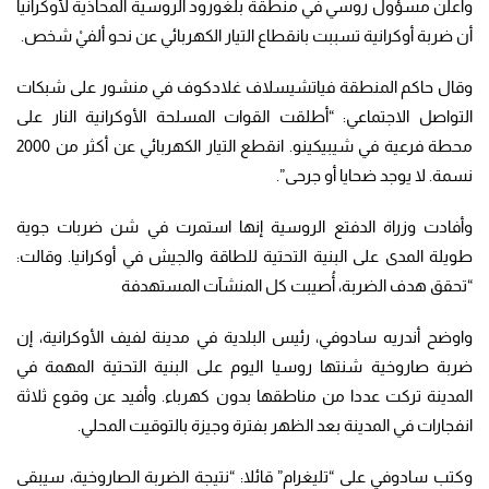
وأعلن مسؤول روسي في منطقة بلغورود الروسية المحاذية لأوكرانيا
أن ضربة أوكرانية تسببت بانقطاع التيار الكهربائي عن نحو ألفيْ شخص.
وقال حاكم المنطقة فياتشيسلاف غلادكوف في منشور على شبكات
التواصل الاجتماعي: “أطلقت القوات المسلحة الأوكرانية النار على
محطة فرعية في شيبيكينو. انقطع التيار الكهربائي عن أكثر من 2000
نسمة. لا يوجد ضحايا أو جرحى”.
وأفادت وزراة الدفتع الروسية إنها استمرت في شن ضربات جوية
طويلة المدى على البنية التحتية للطاقة والجيش في أوكرانيا. وقالت:
“تحقق هدف الضربة، أُصيبت كل المنشآت المستهدفة
واوضح أندريه سادوفي، رئيس البلدية في مدينة لفيف الأوكرانية، إن
ضربة صاروخية شنتها روسيا اليوم على البنية التحتية المهمة في
المدينة تركت عددا من مناطقها بدون كهرباء. وأفيد عن وقوع ثلاثة
انفجارات في المدينة بعد الظهر بفترة وجيزة بالتوقيت المحلي.
وكتب سادوفي على “تليغرام” قائلا: “نتيجة الضربة الصاروخية، سيبقى