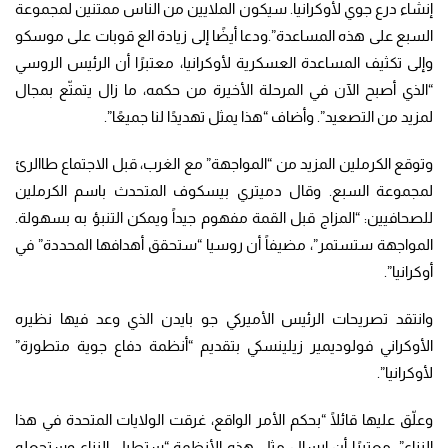
إنشاء درع جوي لأوكرانيا. سيكون الملايين من الناس ممتنين لمجموعة
السبع على هذه المساعدة”.ودعا أيضًا إلى زيادة الع قوبات على موسكو
وإلى تكثيف المساعدة العسكرية لأوكرانيا، معتبرًا أن الرئيس الروسي
“الذي أصبح الآن في المرحلة الأخيرة من حكمه، ما زال يتمتّع بمجال
لمزيد من التصعيد”. وأضاف “هذا يمثل تهديدًا لنا جميعًا”.
وتوقع الكرملين المزيد من “المواجهة” مع الغرب، قبل الاجتماع طاالرئ
لمجموعة السبع. وقال دميتري بيسكوف المتحدث باسم الكرملين
للصحافيين: “المزاج قبل القمة مفهوم جيداً ويمكن التنبؤ به بسهولة.
المواجهة ستستمر”، مضيفاً أن روسيا “ستحقق أهدافها المحددة” في
أوكرانيا”.
وانتقد تصريحات الرئيس الأميركي جو بايدن الذي وعد فيها نظيره
الأوكراني فولوديمير زيلينسكي بتقديم “أنظمة دفاع جوية متطورة”
لأوكرانيا”.
وعلّق عليها قائلًا “بحكم الأمر الواقع، غرقت الولايات المتحدة في هذا
النزاع”، معتبرًا أن إرسال مثل هذه الأنظمة “ستطيل النزاع وستجعله