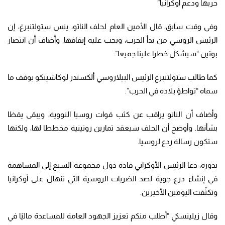
حربها ودعم أوكرانيا”
وفي وقت سابق، قال الأمين العام لحلف الناتو، ينس ستولتنبرغ، إن
الرئيس الروسي من بدأ الحرب، ويجب عليه إيقافها. وأضاف أن انتصار
بوتين “سيشكل خطرا علينا جميعا”.
كما طالب ستولتنبرغ الرئيس البيلاروسي ألكسندر لوكاشينكو بوقف ما
سماه “تواطؤ بلاده في الحرب”.
وأضاف أن الناتو يراقب عن كثب قوات روسيا النووية، ويبقى يقظا
بشأنها. وأوضح أن الحلف سيعقد تمارين روتينية مخططا لها، ولكنها
ستكون رسالة ردع لروسيا.
بدوره، دعا الرئيس الأوكراني قادة دول مجموعة السبع إلى المساهمة
في إنشاء درع جوية لصد الضربات الروسية التي تنهال على أوكرانيا
وتكثّفت اليومين الأخيرين.
وقال زيلينسكي “أطلب منكم تعزيز الجهود العامة للمساعدة ماليًا في