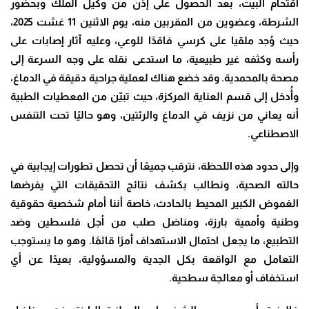
اقتحام البيت، بعد الحصول على إذن من وكيل الملك وبحضور
الشرطة، وعضوين من المقربين منه، يوم الاثنين 11 غشت 2025،
حيث وُجد ملقيا على كرسي فاقدًا للوعي، وعليه آثار إصابات على
رأسه وكثفه غير طبيعية، ما استدعى نقله على وجه السرعة إلى
مصحة بالمحمدية. وقد خضع هناك لعملية جراحية دقيقة في الدماغ،
وأُدخل إلى قسم العناية المركزة، حيث تبيّن من المعطيات الطبية
أنه يعاني من نزيف في الدماغ والرئتين، وهو حاليًا تحت التنفس
الاصطناعي
.
وإلى حدود هذه اللحظة، نترقب جميعًا أن تحصل تطورات إيجابية في
حالته الصحية، ونطالب بكشف نتائج التحقيقات التي يفرضها
الغموض الكبير المحيط بالحادث، خاصة أننا أمام شخصية حقوقية
وطنية وأممية بارزة، ومناضل صلب من أجل فلسطين وضد
التطبيع، ما يجعل احتمال الاستهداف أمرًا قائمًا. وهو ما يستوجب
التعامل مع الواقعة بكل الجدية والمسؤولية، بعيدًا عن أي
استخفاف أو معالجة سطحية
.