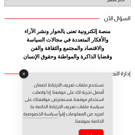
الموقع
السؤال الآن
منصة إلكترونية تعنى بالحوار ونشر
الآراء
والأفكار المتعددة في مجالات
السياسة
والاقتصاد والمجتمع والثقافة
والفن
وقضايا الذاكرة والمواطنة
وحقوق الإنسان
إدارة التحرير
نستخدم ملفات تعريف الارتباط لضمان
رئيس التحرير: عبد الرحيم التوراني
أفضل تجربة لك على موقعنا. إذا واصلت
رئيس التحرير المساعد: المعطي قبال
استخدام موقعنا، فسنفترض موافقتك على
مديرة التحرير: فاطمة حوحو
سياسة ملفات تعريف الارتباط الخاصة بنا.
لمزيد من المعلومات إقرأ
سياسة الخصوصية
الخاصة بموقعنا.