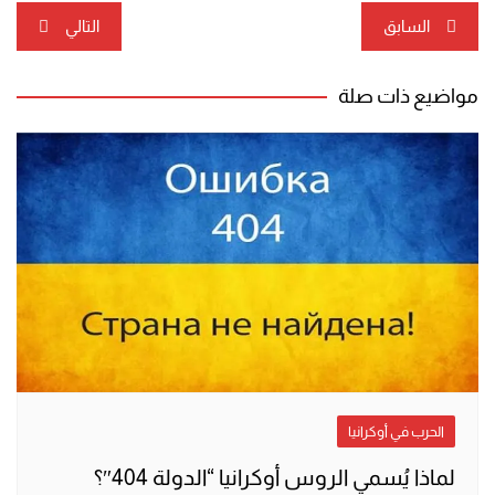
تصفّح
السابق
التالي
المقالات
مواضيع ذات صلة
الحرب في أوكرانيا
لماذا يُسمي الروس أوكرانيا “الدولة 404″؟