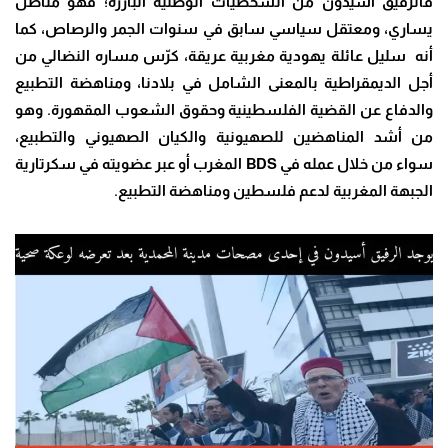
فالرفيق أسيدون من الشخصيات الوطنية البارزة؛ فهو مناضل
يساري، ومعتقل سياسي سابق في سنوات الجمر والرصاص، كما
أنه سليل عائلة يهودية مغربية عريقة، كرّس مساره النضالي من
أجل الديمقراطية بالمعنى الشامل في بلادنا، ومناهضة التطبيع
والدفاع عن القضية الفلسطينية وحقوق الشعوب المقهورة. وهو
من أشد المناهضين للصهيونية والكيان الصهيوني والتطبيع،
سواء من خلال عمله في
BDS
المغرب أو عبر عضويته في سكرتارية
الجبهة المغربية لدعم فلسطين ومناهضة التطبيع
.