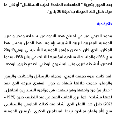
بعد المرور بتجربة ” الجامعات المتحدة لحزب الاستقلال” أو كان ما
عرف خلال تلك المرحلة ب“حركة 25 يناير“.
ذاكرة حية
محمد الحيحي عبر في افتتاح هذه الندوة عن سعادة وفخر واعتزاز
الجمعية المغربية لتربية الشبيبة، بإقامة هذا الحفل بنفس هذا
المكان، الذي كان احتضن مؤتمر الجمعية التأسيسي يومي19 و20
ماي 1956، والجلسة الافتتاحية لمؤتمرها الثالث في يناير 1958، بعدما
احتضن، أنشطة كبرى، مثل المشروع الوطني الضخم طريق الوحدة.
لقد كانت ندوة جمعية لاميج، محملة بالرسائل والدلالات والرموز
والوفاء، قدمت خلالها شهادات حول المهدي بنبركة الذي تعد
“أخطر مؤامرة واجهها وهو شهيد : هي مؤامرة النسيان والتجاهل..
لكنها فشلت“، كما يرى الكاتب الصحافي عبد اللطيف جبرو (1939 –
2023) خلال هذا اللقاء الذي أشاد فيه كذلك الجامعي والسياسي
فتح الله ولعلو بمبادرة بربط المنظمين الذكرى الأربعين للجمعية