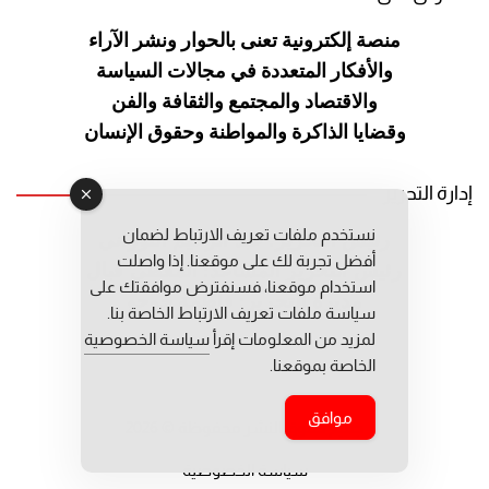
منصة إلكترونية تعنى بالحوار ونشر
الآراء
والأفكار المتعددة في مجالات
السياسة
والاقتصاد والمجتمع والثقافة
والفن
وقضايا الذاكرة والمواطنة
وحقوق الإنسان
إدارة التحرير
نستخدم ملفات تعريف الارتباط لضمان
رئيس التحرير: عبد الرحيم التوراني
أفضل تجربة لك على موقعنا. إذا واصلت
رئيس التحرير المساعد: المعطي قبال
استخدام موقعنا، فسنفترض موافقتك على
مديرة التحرير: فاطمة حوحو
سياسة ملفات تعريف الارتباط الخاصة بنا.
لمزيد من المعلومات إقرأ
سياسة الخصوصية
الخاصة بموقعنا.
موافق
جميع حقوق النشر محفوظة © 2026
سياسة الخصوصية