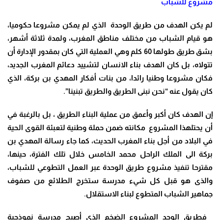
مشروع للشباب
لم يكن الهدف من طريق الوحدة الذي لم يمكن مشروعا حكوميا،
هو قيام الشباب من مختلف مناطق المغرب، ولمدة ثلاثة أشهر،
بشق طريق طولها 60 كلم وهي العملية التي كان بمقدور الإدارة أن
تتولاه، بل كان الهدف بناء الانسان لتشييد دعائم المغرب الجديد،
فكان مشروعا وطنيا رائدا، من بنات أفكار المهدي بن بركة، الذي
كان يقول عنه “نحن نبنى الطريق والطريق تبنينا”.
إن الهدف كان أكبر وأعمق من عملية البناء الطريق ، بل بالرغبة في
أن يحتلهذا المشروع مكانته ضمن حملة وطنية لتعبئة القوى الحية
في البلاد من أجل بناء المغرب الحديث، كما جاء رسالة المهدي بن
بركة الى الملك الراحل محمد الخامس خلال تلك الفترة، حينها،
مقترحا تنفيذ مشروع طريق الوحدة عبر العمل التطوعي للشباب،
والذى هو قبل كل شيء مدرسة ستخرج الطلائع من صفوف
جماهير الشباب المتطوع لبناء الاستقلال.
فطريق الوحد المشروع الضخم الذي أصبح مدرسة نموذجية