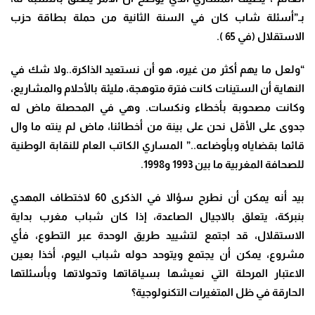
بـ”أسئلة شاب كان في السنة الثانية من حملة بطاقة حزب
الاستقلال (في 65 ).
“ولعل ما يهم أكثر من غيره، هو أن نستعيد الذاكرة
..ولا شك في
النهاية أن الستينات كانت فترة متوهجة، مليئة بالأحلام والمشاريع،
وكانت مصحوبة بأخطاء ونكسات. وهي في المحصلة ماض له
جدوى على الأقل نحن على بينة من أخطائنا، ماض لم ينته ما وال
قائما بقضاياه وبأوضاعه..” المساري الكاتب العام للنقابة الوطنية
للصحافة المغربية ما بين 1993 و1998.
بيد أنه يمكن أن نطرح سؤالا في الذكرى 60 لاختطاف المهدي
بنبركة، يتعلق بالاجيال الصاعدة، إذا كان شباب مغرب بداية
الاستقلال، قد اجتمع لتشييد طريق الوحدة عبر التطوع، فأي
مشروع، يمكن أن يجتمع ويتوحد حوله شباب اليوم، أخذا بعين
الاعتبار المرحلة التي نعيشها بسياقاتها وتحولاتها وبأسئلتها
الحارقة في ظل المتغيرات التكنولوجية؟