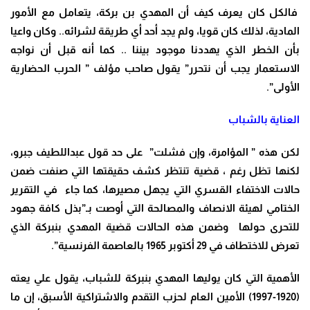
فالكل كان يعرف كيف أن المهدي بن بركة، يتعامل مع الأمور
المادية، لذلك كان قويا، ولم يجد أحد أي طريقة لشرائه.. وكان واعيا
بأن الخطر الذي يهددنا موجود بيننا .. كما أنه قبل أن نواجه
الاستعمار يجب أن نتحرر” يقول صاحب مؤلف ” الحرب الحضارية
الأولى”.
العناية بالشباب
لكن هذه ” المؤامرة، وإن فشلت” على حد قول عبداللطيف جبرو،
لكنها تظل رغم ، قضية تنتظر كشف حقيقتها التي صنفت ضمن
حالات الاختفاء القسري التي يجهل مصيرها، كما جاء في التقرير
الختامي لهيئة الانصاف والمصالحة التي أوصت بـ”بذل كافة جهود
للتحرى حولها وضمن هذه الحالات قضية المهدي بنبركة الذي
تعرض للاختطاف في 29 أكتوبر 1965 بالعاصمة الفرنسية”.
الأهمية التي كان يوليها المهدي بنبركة للشباب، يقول علي يعته
(1920-1997) الأمين العام لحزب التقدم والاشتراكية الأسبق، إن ما