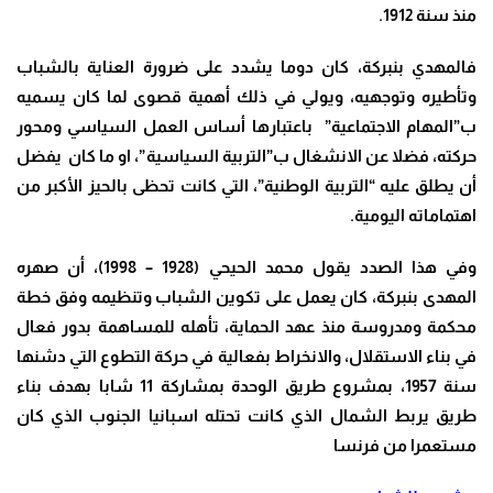
منذ سنة 1912.
فالمهدي بنبركة، كان دوما يشدد على ضرورة العناية بالشباب
وتأطيره وتوجهيه، ويولي في ذلك أهمية قصوى لما كان يسميه
ب”المهام الاجتماعية” باعتبارها أساس العمل السياسي ومحور
حركته، فضلا عن الانشغال ب”التربية السياسية”، او ما كان يفضل
أن يطلق عليه “التربية الوطنية”، التي كانت تحظى بالحيز الأكبر من
اهتماماته اليومية.
وفي هذا الصدد يقول محمد الحيحي (1928 – 1998)، أن صهره
المهدى بنبركة، كان يعمل على تكوين الشباب وتنظيمه وفق خطة
محكمة ومدروسة منذ عهد الحماية، تأهله للمساهمة بدور فعال
في بناء الاستقلال، والانخراط بفعالية في حركة التطوع التي دشنها
سنة 1957، بمشروع طريق الوحدة بمشاركة 11 شابا بهدف بناء
طريق يربط الشمال الذي كانت تحتله اسبانيا الجنوب الذي كان
مستعمرا من فرنسا