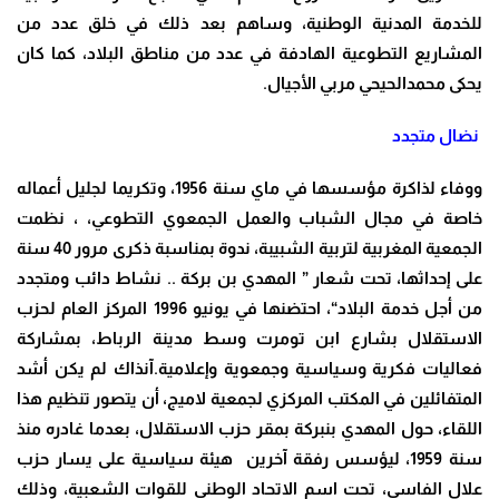
للخدمة المدنية الوطنية، وساهم بعد ذلك في خلق عدد من
المشاريع التطوعية الهادفة في عدد من مناطق البلاد، كما كان
يحكى محمدالحيحي مربي الأجيال.
نضال متجدد
ووفاء لذاكرة مؤسسها في ماي سنة 1956، وتكريما لجليل أعماله
خاصة في مجال الشباب والعمل الجمعوي التطوعي، ، نظمت
الجمعية المغربية لتربية الشبيبة، ندوة بمناسبة ذكرى مرور 40 سنة
على إحداثها، تحت شعار ” المهدي بن بركة .. نشاط دائب ومتجدد
من أجل خدمة البلاد“، احتضنها في يونيو 1996 المركز العام لحزب
الاستقلال بشارع ابن تومرت وسط مدينة الرباط، بمشاركة
فعاليات فكرية وسياسية وجمعوية وإعلامية.آنذاك لم يكن أشد
المتفائلين في المكتب المركزي لجمعية لاميج، أن يتصور تنظيم هذا
اللقاء، حول المهدي بنبركة بمقر حزب الاستقلال، بعدما غادره منذ
سنة 1959، ليؤسس رفقة آخرين هيئة سياسية على يسار حزب
علال الفاسي، تحت اسم الاتحاد الوطني للقوات الشعبية، وذلك