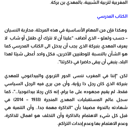
المغربية لتربية الشبيبة، بالمهدي بن بركة.
الكتاب المدرسي
وهكذا فإن من المهام الأساسية في هذه المرحلة، محاربة النسيان
– حسب ولعلو – الذي أضاف: “علينا أن لا نترك أي طفل أو شاب لا
يعرف المهدي بنبركة الذى يجب أن يدخل الى الكتاب المدرسي كما
هو الشأن بالنسبة للوطنيين الآخرين، فكل واحد أعطى شيئا لهذا
البلد، ينبغي أن يبقى حاضرا في ذاكرتنا”.
لكن “إننا في المغرب ننسى الدور التربوي والبيداغوجي للمهدي
بنبركة الذي كان رجل ذا رؤية، وأن من يرى فيه الرجل السياسي
فقط، لم يقيم مجهوده على ما يرام، إنه كان رجلا بيداغوجيا…”، كما
سجل
عالم المستقبليات المهدى المنجرة (1933 – 2014) في
شهادته بالندوة م
ضيفا بأن “الذاكرة مهمة جدا.. وأن التنمية هي
قبل كل شيء الاهتمام بالذاكرة وأن التخلف هو اهمال للذاكرة،
وعدم الاهتمام بها وعدم إحداث التراكم.