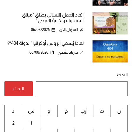
اتحاد العمل النسائي يطلق “ميثاق
المساواة وتكافؤ الفرص”
السؤال الآن
06/08/2026
لماذا يُسمي الروس أوكرانيا “الدولة 404″؟
د. زياد منصور
06/08/2026
البحث
البحث
ن
ث
أرب
خ
ج
س
د
2
1