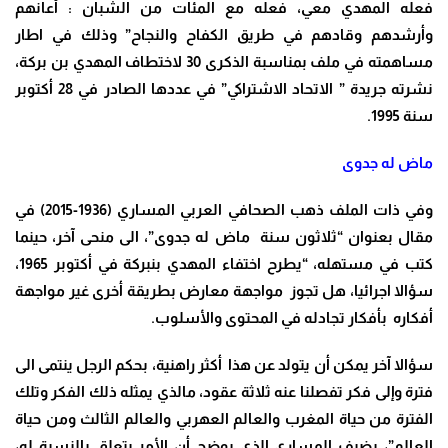
فعله المهدي معي، فعله مع المئات من الشبان : أعانهم
وأرشدهم وقادهم في طريق الكفاح والنجاح” وذلك في اطار
مساهمته في ملف بمناسبة الذكرى 30 لاختطاف المهدي بن بركة،
نشرته جريدة ” الاتحاد الاشتراكي” في عددها الصادر في 28 أكتوبر
سنة 1995.
ماض له جدوى
وفي ذات الملف ذهب الصحافي العربي المساري (1936-2015) في
مقال بعنوان “ثلاثون سنة ماض له جدوى”، الى منحى آخر، حينما
كتب في مستهله، “يطرح اختفاء المهدي بنبركة في أكتوبر 1965،
سؤالا اجرائيا، هل تجوز مواجهة معارض بطريقة أخرى غير مواجهة
أفكاره بأفكار تجادله في المحتوى والأسلوب.
سؤالا آخر يمكن أن يتولد عن هذا أكثر راهنية، بحكم الرجل ينتمى الى
فترة وإلى فكر تفصلنا عنه ثلاثة عقود، مالذي يمثله ذلك الفكر وتلك
الفترة من حياة المغرب والعالم العهربي والعالم الثالث ومن حياة
العالم”، يضيف المساري الذي يوضح أن الأمر يتعلق بالنسبة له،