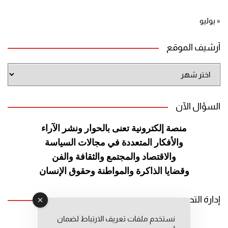
« يوليو
أرشيف الموقع
أرشيف
الموقع
السؤال الآن
منصة إلكترونية تعنى بالحوار ونشر
الآراء
والأفكار المتعددة في مجالات
السياسة
والاقتصاد والمجتمع والثقافة
والفن
وقضايا الذاكرة والمواطنة
وحقوق الإنسان
إدارة التحرير
نستخدم ملفات تعريف الارتباط لضمان
رئيس التحرير: عبد الرحيم التوراني