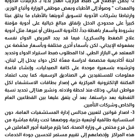
2- يكمن الإصلاح في ضبط مزاريب الهدر بدءا بـ”كارتيلات الأدوية
والمعدات ” وصولاً إلى الأطباء وبعض موظفي الوزارة وأتباع الوزير،
وارتباطا بشركات الأدوية لتسويق أدويتها بالأطباء ما يخلق عبئا
كبيراً على محدودي الدخل بإنفاق مبالغ خيالية على أدوية مؤمنة
بشروط وأسعار باهظة جداً، (كأدوية السرطان أو غيرها، مثل أدوية
علاج الضغط والسكري). فيما قد يجد المريض الدواء نفسه
بمفعوله الإيجابي، لكن بأسماء أخرى مختلفة وبأسعار مخفّضة عن
المعتمد في البازار الطبي. لذا المطلوب ضبط استيراد الدواء وتحديد
لجنة أكاديمية مخصصة لدراسة معدَّة لكل دواء يدخل إلى لبنان،
وترشيده بتسعيرة موحدة على كافة الصيدليات، وإنشاء قاعدة
معلومات للمستفيدين في الصناديق الرسمية، كما يجب اعتماد
المكننة الإلكترونية المركزية في إصدار بطاقات الاستشفاء لكل
مواطن لبناني، وذلك منذ لحظة ولادته. ونشير هنا إلى تحديد نسبة
التغطية بعد دراستها، بعد أن يتفق عليها بين القطاعين العام
والخاص وشركات التأمين.
3- اصدار قوانين لتعيين مجالس إدارة المستشفيات العامة، دون
استنسابية طائفية أوتبعية حزبية، ووضعها تحت رقابة مباشرة من
قبل فرع مختص في وزارة الصحة، كما يلزم مراقبة أجور العاملين في
هذه المراكز وإخضاعهم إلى تقييم مستمر لتحسين جودة الخدمات