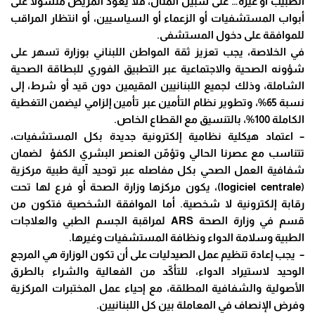
الطبيب أو غيره… على سبيل المثال، فلا يعود المريض متسولاً على
أبواب المستشفيات أو الزعماء أو السياسيين، أو انتظار المراقب
للموافقة على دخول المستشفى.
في الخلاصة، يجب تعزيز ثقة المواطن اللبناني بوزارة تسهر على
شؤونه الصحية والاجتماعية عبر التطبيق الفوري للبطاقة الصحية
الشاملة، وذلك لجميع اللبنانيين المقيمين دون قيد أو شرط، إلى
نسبة 65%، وتطوير نظام التأمين عبر تأمين إلزامي ليضمن التغطية
الكاملة 100%، بالتنسيق مع القطاع الخاص.
– اعتماد هيكلية نظامية إلكترونية جديدة بكل المستشفيات،
تتناسب مع عصرنا الحالي وتؤمّن العنصر البشري الكفؤ لضمان
شفافية العمل الصحي بكل مفاصله عبر توحيد آلية طبية مركزية
(logiciel centrale)، يكون مركزها وزارة الصحة أو فرع لها تحت
رقابة إلكترونية لا شخصية. أما الموافقة الشخصية فتكون من
قسم في وزارة الصحة ARS لمراقبة الجسم الطبي والعلاجات
الطبية وسلامة الدواء ونظافة المستشفيات وغيرها.
– يجب إعادة تنظيم عمل الصيدليات على أن تكون الوزارة هي المرجع
الوحيد لاستيراد الدواء، للتأكّد من الفعالية والشراء بالطرق
الأصولية والشفافية المطلقة، مع إحياء عمل المختبرات المركزية
وفرض الإنصاف في المعاملة بين كل اللبنانيين.