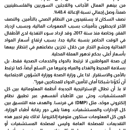
من بينهم العمال الأجانب واللاجئين السوريين والفلسطينيين
ضمناً، وصل إجمالي نسبة الإعالة 48،4%.
نصف السكان لا يستفيدون من النظام الصحي بالتأمين. والنصف
الآخر لايحظون بتأمينات بسبب الصعوبات المالية، وبسبب ازدياد
الفقر، وخاصة منذ سنة 2017، وقد ازداد سوء التغذية لدى الأطفال
في الوقت الحاضر بنسبة عالية جدا، بسبب ارتفاع أسعار المواد
الغذائية وجشع التجار من خلال تخزين بضاعتهم في اِنتظار بيعها
بأسعار أعلى، بحكم تدهور العملة المحلية.
إن صحة المواطنين لا ترتبط بالدواء والخدمات الصحية فقط، بل
بسلامة المحيط والغذاء والمياه وغيرها من السلع أيضاً، كما ترتبط
بالأمن والاستقرار. لذا على وزارة الصحة ووزارة الشؤون الاجتماعية
أن تُكوِّنا شبكتا أمان لتأمين الدواء للمحتاجين فورا”.
لا بدّ أن تطال الإستراتيجية الجديدة أنظمة المعلوماتية بين كل
المستشفيات، وحتى بين الأطباء أنفسهم، عبر تطبيق نظام
إلكتروني موحّد، مثل (DMP) في فرنسا. والهدف منه التنسيق بين
كل الإدارات والمستشفيات. وهنا يلغى دور رقابة أطباء الوزارة،
كون كل المعلومات ستكون متوفرة إلكترونياً. لذلك يتم تجيير هذه
التقديمات للمصلحة العامة وليس لمصلحة المستشفيات أو