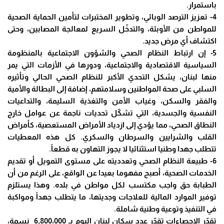
باستمرار.
4- تعزيز الترصد الوبائي، وتطوير المختبرات لتأمين الحماية الصحية
للمواطن من الأوبئة، والتدخّل السريع لمعالجة المصابين، وحتى
اكتشاف أي مرض جديد.
5- إن ارتباط النظام الصحي والشؤون الاجتماعية بالمنظومة
السياسية الاقتصادية والاجتماعية، ودورها في الأزمات التي يمر
منها لبنان، يشكل التحدي الأكبر للنظام الصحي الحالي وتأثيره
السلبي على صحة المواطنين وسلامتهم، إضافة إلى البطالة والأمية
والفقر والسكن، وغياب الأمن والتغذية السليمة، والتداعيات
النفسية والجسدية، التي تشكّل تحديات ناجمة عن عوامل خارج
النطاق الصحي، مما يؤدي إلى ازدياد الأمراض المستعصية، كأمراض
القلب والشرايين والسرطان والسكري. كل هذه المعطيات
تتطلب جهدا وطنيا استثنائيا لا يجوز التهاون به قطعاً.
6- طبيعة النظام الصحي وتعدديته على مستوى التمويل أو تقديم
الخدمات الصحية، أصبح مفهوما بعيدا عن الواقع، على الرغم من أن
الطبابة حق واجب مكتسب لكل مواطن في بلده. وهذا يستلزم
توفير الموارد المالية للعلاجات وجديتها، ما يتطلب جهداً ومواكبة
في التنفيذ وتوعية وطنية شاملة.
تقدّر الإحصاءات تقدّر عدد سكان لبنان اليوم بـ 6,800،000 نسمة،