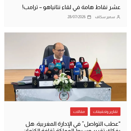
عشر نقاط هامة في لقاء نتانياهو – ترامب!
سمير سكاف
28/07/2026
تقارير وتحقيقات
مقالات
“عطب التواصل” في الإدارة المغربية: هل
يفكك تقرير وسيط المملكة ثقافة الكتمان