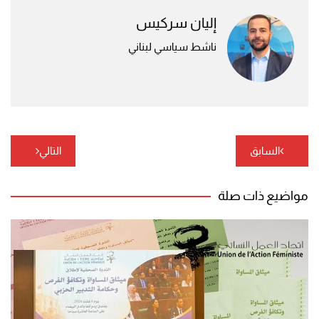
إليان سركيس
ناشط سياسي لبناني
تصفّح
السابق
التالي
المقالات
مواضيع ذات صلة