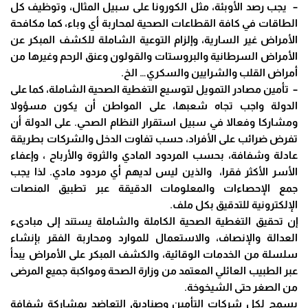
– يجب رصد الأوبئة، مثل الكورونا على سبيل المثال، وتوظيف كل
الطاقات في كافة القطاعات الصحية لمحاربة أي وباء، كما مكافحة
الأمراض غير السارية، وإلزام التوعية الشاملة للكشف المبكر عن
الأمراض السرطانية والبروستات والقولون وعنق الرحم وغيرها من
أمراض القلب والشرايين والسكري… الخ.
– تأمين مصادر التمويل لتوسيع التغطية الصحية الشاملة، كما على
الدولة واجب تجاه شعبها، على المواطن أن يكون مسؤولا
ومشاركا وفعالا في سبيل استقرار النظام الصحي. على الدولة أن
تفرض ضرائب على الأفراد، حسب تفاوت الدخل والشركات بطريقة
عادلة وشفافة، بحسب المردود المادي والثروة والأرباح ، وإعفاء
الأسر الأكثر فقرا، والذين ليس لديهم أي مردود مادي.
لذا يجب
جمع الإحصاءات والمعلومات الدقيقة عبر تطبيق المنصات
الإلكترونية للتدقيق بكل ملف.
إن تحقيق التغطية الصحية الكاملة والشاملة يستند إلى مبادىء
العدالة والإنصاف، والاستعمال للموارد ومحاربة الفقر بإنشاء
سلسلة من الخدمات الوقائية، والكشف المبكر على الأمراض يبدأ
عبر الطبيب العائلي المعتمد من وزارة الصحة ومواكبة جميع المرضى
من الصغر حتى الشيخوخة.
يسمح لكل شركات التأمين وصناديق التعاضد بمشاركة شفافة