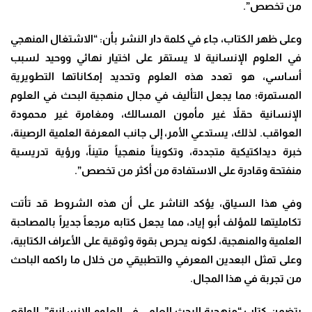
من تخصص”.
وعلى ظهر الكتاب، جاء في كلمة دار النشر بأن: “الاشتغال المنهجي
في العلوم الإنسانية لا يستقر على اختيار نهائي ووحيد لسبب
أساسي، هو تعدد هذه العلوم وتحديد إمكاناتها التطويرية
المستمرة؛ مما يجعل التأليف في مجال منهجية البحث في العلوم
الإنسانية حقلاً غير مأمون المسالك، ومغامرة غير محمودة
العواقب. لذلك، يستدعي الأمر، إلى جانب المعرفة العلمية الرصينة،
خبرة ديداكتيكية متجددة، وتكويناً منهجياً متيناً، ورؤية تدريسية
منفتحة وقادرة على الاستفادة من أكثر من تخصص”.
وفي هذا السياق، يؤكد الناشر على أن هذه الشروط قد تأتت
تكامليتها للمؤلف أبو إياد، مما يجعل كتابه مرجعاً جديراً بالمصاحبة
العلمية والمنهجية، لكونه يحرص بقوة وثوقية على الأعراف الكتابية،
وعلى تمثل البعدين المعرفي والتطبيقي من خلال ما راكمه الباحث
من تجربة في هذا المجال.
يتضمن كتاب “منهجية البحث العلمي في العلوم الإنسانية”، الواقع