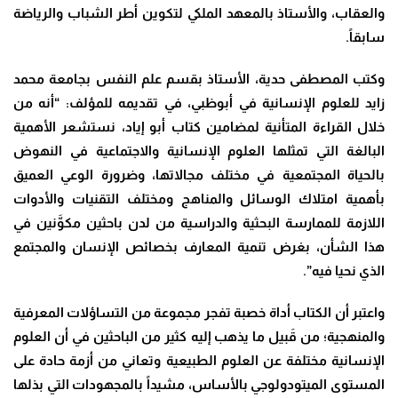
والعقاب، والأستاذ بالمعهد الملكي لتكوين أطر الشباب والرياضة
سابقاً.
وكتب المصطفى حدية، الأستاذ بقسم علم النفس بجامعة محمد
زايد للعلوم الإنسانية في أبوظبي، في تقديمه للمؤلف: “أنه من
خلال القراءة المتأنية لمضامين كتاب أبو إياد، نستشعر الأهمية
البالغة التي تمثلها العلوم الإنسانية والاجتماعية في النهوض
بالحياة المجتمعية في مختلف مجالاتها، وضرورة الوعي العميق
بأهمية امتلاك الوسائل والمناهج ومختلف التقنيات والأدوات
اللازمة للممارسة البحثية والدراسية من لدن باحثين مكوَّنين في
هذا الشأن، بغرض تنمية المعارف بخصائص الإنسان والمجتمع
الذي نحيا فيه”.
واعتبر أن الكتاب أداة خصبة تفجر مجموعة من التساؤلات المعرفية
والمنهجية؛ من قَبيل ما يذهب إليه كثير من الباحثين في أن العلوم
الإنسانية مختلفة عن العلوم الطبيعية وتعاني من أزمة حادة على
المستوى الميتودولوجي بالأساس، مشيداً بالمجهودات التي بذلها