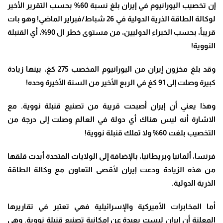
إن تخصيب اليورانيوم في إيران بلغ نسبة 60% بحسب التقرير الأخير
لوكالة الطاقة الذرية الدولية في 26 شباط/فبراير الماضي! وهو بات
قريباً، بحسب الخبراء الدوليين، من مستوى خطر ال 90%، أي القنبلة
النووية
!
وقد بلغ مخزون إيران من اليورانيوم المخصب 275 كغ، بينها زيادة
كبيرة وصلت إلى 91 كغ في الربع الأخير من السنة الأخيرة وحده
!
وهذا يعني أن إيران أصبحت قريبة من تصنيع قنبلة نووية. مع
الاشارة أنه ليس هناك أي دولة في العالم وصلت إلى درجة من
التخصيب بلغت 60% ولا تملك قنبلة نووية
!
فرنسا، ألمانيا وبريطانيا، بالإضافة إلى الولايات المتحدة أبدت قلقها
من هذه الزيادة ودعت إيران لأقصى التعاون مع وكالة الطاقة
الذرية الدولية
.
أما المخابرات الأميركية والإسرائيلية فهي تعتبر في تقاريرها
المعلنة أن إيران ليست بعيدة عن إمكانية تصنيع قنبلة نووية. وهي