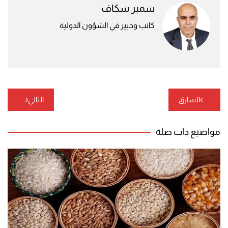
سمير سكاف
كاتب وخبير في الشؤون الدولية
تصفّح
السابق
التالي
المقالات
مواضيع ذات صلة