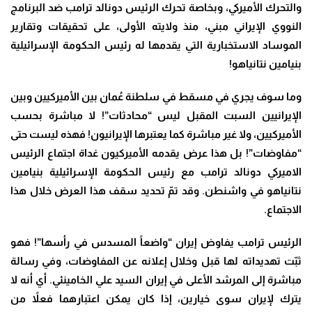
والتحرك الأميركي، وبخاصة تحرك الرئيس دونالد ترامب ضد البرنامج
النووي الإيراني مبني، منذ ولايته الأولى، على تحقيقات وتقارير
الموساد الاستخبارية التي يقدمها له رئيس الحكومة الإسرائيلية
بنيامين نتانياهو
!
وما سوف يجري في مسقط في سلطنة عُمان بين الأميركيين وبين
الإيرانيين السبت المقبل ليس “محادثات”! لا مباشرة بحسب
الأميركيين، ولا غير مباشرة كما يعتبرها الإيرانيون
!
فهذه ليست حتى
“مفاوضات”! بل هذا عرض يقدمه الأميركيون غداة اجتماع الرئيس
الاميركي دونالد ترامب مع رئيس الحكومة الإسرائيلية بنيامين
نتانياهو في واشنطن. وقد تمّ تحديد سقف هذا العرض خلال هذا
الاجتماع
.
الرئيس ترامب يفاوض إيران “واضعاً المسدس في رأسها”! فهو
ثبّت تهديداته لها قبل وخلال إعلانه عن المفاوضات، وفي رسالة
مباشرة إلى المرشد الأعلى في إيران السيد علي الخامينئي. أي أنه لا
يترك لإيران سوى خيارين، إذا كان يمكن اعتبارهما فعلاً من