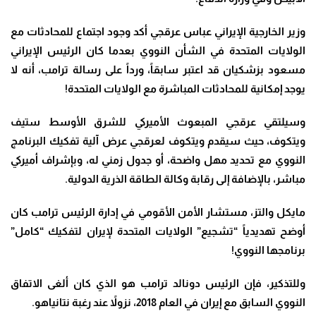
وزير الخارجية الإيراني عباس عرقجي أكد وجود اجتماع للمحادثات مع
الولايات المتحدة في الشأن النووي بعدما كان الرئيس الإيراني
مسعود بزشكيان قد اعتبر سابقاً، ورداً على رسالة ترامب، أنه لا
يوجد إمكانية للمحادثات المباشرة مع الولايات المتحدة
!
وسيلتقي عرقجي المبعوث الأميركي للشرق الأوسط ستيف
ويتكوف، حيث سيقدم ويتكوف لعرقجي عرض آلية تفكيك البرنامج
النووي مع تحديد مهل واضحة، أو جدول زمني له، وبإشراف أميركي
مباشر، بالإضافة إلى رقابة وكالة الطاقة الذرية الدولية
.
مايكل والتز، مستشار الأمن الأقومي في إدارة الرئيس ترامب كان
أوضح تهديدياً “تشجيع” الولايات المتحدة لإيران لتفكيك “كامل”
برنامجها النووي
!
وللتذكير، فإن الرئيس دونالد ترامب هو الذي كان ألغى الاتفاق
النووي السابق مع إيران في العام 2018، نزولاً عند رغبة نتانياهو
.