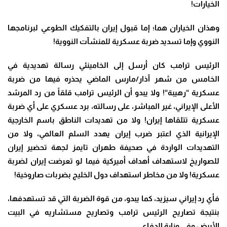
الخيارات
!
وهذان الخياران هما؛ إما قبول إيران بالتفكيك الطوعي لبرنامجها
النووي وإما تسديد ضربة عسكرية للمنشآت النووية
!
الرئيس ترامب كان أرسل إلى الخامينئي رسالة تهديدية في
الخامس من شهر آذار/مارس الماضي يحذره فيها من ضربة
عسكرية “رهيبة
“!
ولا يبدو أن الرئيس ترامب قلقاً من رد المرشد
الأعلى الإيراني، غير المباشر، على رسالته، برد عسكري على أي ضربة
عسكرية تتلقاها إيران! ولا من تهديدات الناطق باسم الخارجية
الإيرانية الذي اعتبر ضرب إيران يهدد السلم العالمي، ولا من
التهديدات الواردة في صحيفة طهران تايمز لجهة تحضير إيران
للصواريخ لاستهداف أهداف أميركية فيما لو تعرضت إيران لضربة
عسكرية! ولا من مخاطر استهداف دول الخليج بضربات صاروخية
!
فأي رد إيراني سيزيد، كما يبدو، من قوة الضربة التي قد تستهدفها،
بنتيجة تصاريح الرئيس ترامب وتصاريح مستشاريه في البيت
الأبيض وفي وزارة الدفاع
.