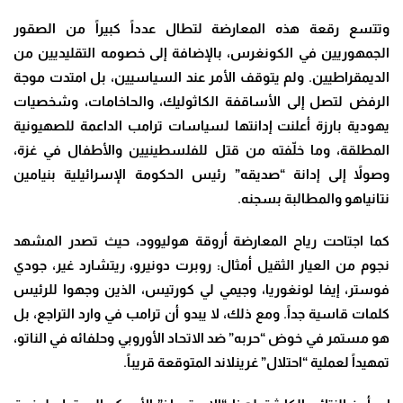
وتتسع رقعة هذه المعارضة لتطال عدداً كبيراً من الصقور
الجمهوريين في الكونغرس، بالإضافة إلى خصومه التقليديين من
الديمقراطيين. ولم يتوقف الأمر عند السياسيين، بل امتدت موجة
الرفض لتصل إلى الأساقفة الكاثوليك، والحاخامات، وشخصيات
يهودية بارزة أعلنت إدانتها لسياسات ترامب الداعمة للصهيونية
المطلقة، وما خلّفته من قتل للفلسطينيين والأطفال في غزة،
وصولاً إلى إدانة “صديقه” رئيس الحكومة الإسرائيلية بنيامين
نتانياهو والمطالبة بسجنه
.
كما اجتاحت رياح المعارضة أروقة هوليوود، حيث تصدر المشهد
نجوم من العيار الثقيل أمثال
:
روبرت دونيرو، ريتشارد غير، جودي
فوستر، إيفا لونغوريا، وجيمي لي كورتيس، الذين وجهوا للرئيس
كلمات قاسية جداً. ومع ذلك، لا يبدو أن ترامب في وارد التراجع، بل
هو مستمر في خوض “حربه” ضد الاتحاد الأوروبي وحلفائه في الناتو،
تمهيداً لعملية “احتلال” غرينلاند المتوقعة قريباً
.