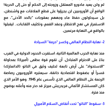
لم ولن يعيد مادورو المعتقل وزوجته إلى الحكم أو حتى إلى الحرية!
الواقع أن الأوروبيين لن يجرؤوا على قطع العلاقات مع واشنطن،
بل سيحاولون حفظ ماء وجههم بعقوبات “بالحد الأدنى”، مع
الاستمرار في نهج الانتظار، وعقد القمم، وتكثيف اللقاءات.. ليقبلوا
بالواقع في النهاية مرغمين
.
2-
نهاية النظام العالمي وكسر “حرمة” السيادة
منذ نهاية الحرب العالمية الثانية، استقرت الحدود الدولية في الغرب
بناءً على الاحترام المتبادل. أن تقوم قوة عظمى (أميركا) بمحاولة
“الاستحواذ” على أرض تابعة لحليف وثيق في الناتو (الدانمارك)
قسراً أو بضغوط اقتصادية خانقة، سيعتبره الأوروبيون رصاصة
الرحمة على النظام العالمي الذي تأسس عام 1945. وهو الأمر الذي
كان المستشار الألماني فريدريش ميرتز قد حذر منه وأعلنه بوضوح
منذ فترة
.
3-
سقوط “الناتو” تحت أنقاض السلام الأميركي