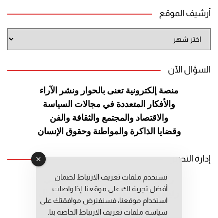
أرشيف الموقع
أرشيف
الموقع
السؤال الآن
منصة إلكترونية تعنى بالحوار ونشر
الآراء
والأفكار المتعددة في مجالات
السياسة
والاقتصاد والمجتمع والثقافة
والفن
وقضايا الذاكرة والمواطنة
وحقوق الإنسان
إدارة التحرير
نستخدم ملفات تعريف الارتباط لضمان
رئيس التحرير: عبد الرحيم التوراني
أفضل تجربة لك على موقعنا. إذا واصلت
رئيس التحرير المساعد: المعطي قبال
استخدام موقعنا، فسنفترض موافقتك على
مديرة التحرير: فاطمة حوحو
سياسة ملفات تعريف الارتباط الخاصة بنا.