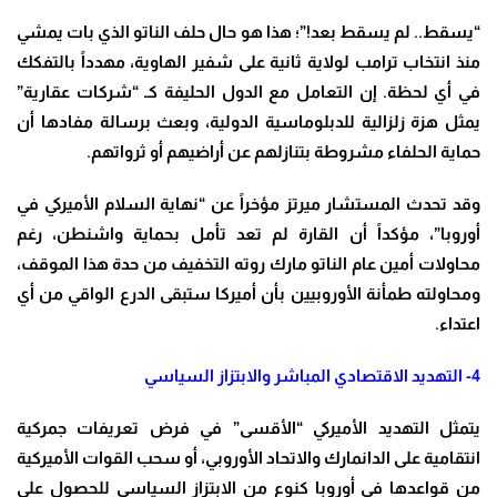
“
يسقط.. لم يسقط بعد!”؛ هذا هو حال حلف الناتو الذي بات يمشي
منذ انتخاب ترامب لولاية ثانية على شفير الهاوية، مهدداً بالتفكك
في أي لحظة. إن التعامل مع الدول الحليفة كـ “شركات عقارية”
يمثل هزة زلزالية للدبلوماسية الدولية، وبعث برسالة مفادها أن
حماية الحلفاء مشروطة بتنازلهم عن أراضيهم أو ثرواتهم
.
وقد تحدث المستشار ميرتز مؤخراً عن “نهاية السلام الأميركي في
أوروبا”، مؤكداً أن القارة لم تعد تأمل بحماية واشنطن، رغم
محاولات أمين عام الناتو مارك روته التخفيف من حدة هذا الموقف،
ومحاولته طمأنة الأوروبيين بأن أميركا ستبقى الدرع الواقي من أي
اعتداء
.
4-
التهديد الاقتصادي المباشر والابتزاز السياسي
يتمثل التهديد الأميركي “الأقسى” في فرض تعريفات جمركية
انتقامية على الدانمارك والاتحاد الأوروبي، أو سحب القوات الأميركية
من قواعدها في أوروبا كنوع من الابتزاز السياسي للحصول على