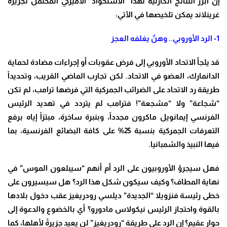
إن أبرز النتائج الكارثية لهذا “الاستحواذ” الأميركي المحتمل لجزيرة
غرينلاند يمكن تلخيصها في الآتي
:
1-
الرد الأوروبي.. وهنٌ يغلفه العجز
قد يلجأ الاتحاد الأوروبي إلى فرض عقوبات أو إجراءات مضادة لحماية
الدانمارك، العضو في الاتحاد. لكن تجارب الماضي القريب، وتحديداً
طريقة رد الاتحاد على الضرائب الجمركية التي فرضها ترامب، لم تكن
“شجاعة” ولا “مشجعة”! فترامب لم يتردد في تهديد الرئيس
الفرنسي إيمانويل ماكرون مجدداً، وبنبرة ساخرة، مبتزاً إياه برفع
التعرفات الجمركية بنسبة 25% على كافة البضائع الفرنسية، بما
فيها النبيذ والشمبانيا
.
فهل سيجرؤ الأوروبيون على الرد أم أنهم “سيبلعون الموس” في
نهاية المطاف؟ وكيف سيكون شكل هذا الرد؟ هل سيسيرون على
خطى رئيسة فنزويلا “الجديدة
”
ديلسي رودريغيز عقب دخول بلادها
بالقوة واحتجاز الرئيس نيكولاس مادورو؟ أي بالخضوع والدعوة إلى
حوار عقيم؟ إن الرد على طريقة “رودريغيز” لن يعيد جزيرةً لأهلها، كما