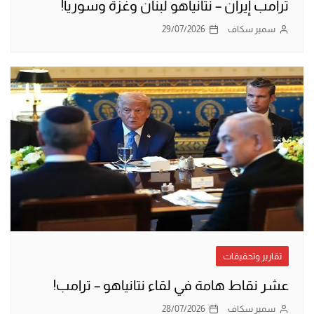
ترامب إيران – نتانياهو لبنان وغزة وسوريا!
سمير سكاف
29/07/2026
تقارير وتحقيقات
عشر نقاط هامة في لقاء نتانياهو – ترامب!
سمير سكاف
28/07/2026