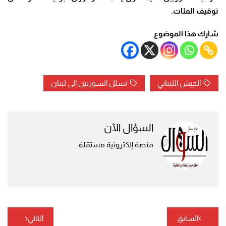
توقيف المئات
.
شارك هذا الموضوع
الجيش اللبناني
تسلل السوريين الى لبنان
السؤال الآن
منصة إلكترونية مستقلة
تصفّح
السابق
التالي