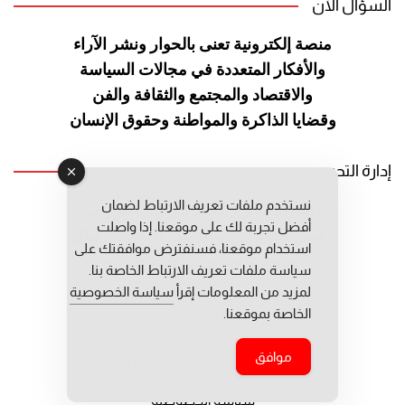
السؤال الآن
منصة إلكترونية تعنى بالحوار ونشر
الآراء
والأفكار المتعددة في مجالات
السياسة
والاقتصاد والمجتمع والثقافة
والفن
وقضايا الذاكرة والمواطنة
وحقوق الإنسان
إدارة التحرير
نستخدم ملفات تعريف الارتباط لضمان
رئيس التحرير: عبد الرحيم التوراني
أفضل تجربة لك على موقعنا. إذا واصلت
رئيس التحرير المساعد: المعطي قبال
استخدام موقعنا، فسنفترض موافقتك على
مديرة التحرير: فاطمة حوحو
سياسة ملفات تعريف الارتباط الخاصة بنا.
لمزيد من المعلومات إقرأ
سياسة الخصوصية
الخاصة بموقعنا.
موافق
جميع حقوق النشر محفوظة © 2026
سياسة الخصوصية