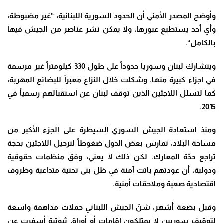
وأوضح المصدر الأمني أن الحدود السورية اللبنانية، “غير مضبوطة،
وأي أحد يستطيع عبورها، ولا يمكن نشر عناصر من الجيش فيها
بالكامل
“.
ويتشارك لبنان وسوريا حدوداً على طول 330 كيلومتراً غير مرسمة
في اجزاء كبيرة منها. وشكلت خلال النزاع معبراً للبضائع المهربة،
كما لتسلل اللاجئين الذين توقف لبنان عن استقبالهم رسمياً في
.
2015
ومنذ استعادة الجيش السوري السيطرة على الجزء الأكبر من
مساحة البلاد، تمارس بعض الدول ضغوطاً لترحيل اللاجئين بحجة
تراجع حدّة المعارك. لكن ذلك لا يعني، وفق منظمات حقوقية
ودولية، أن عودتهم باتت آمنة في ظل بنى تحتية متداعية وظروف
اقتصادية صعبة وملاحقات أمنية
.
وقبل بضعة أشهر، شنّ الجيش اللبناني حملات مداهمة واسعة
لتوقيف سوريين لا يمتلكون إقامات أو أوراق ثبوتية أسفرت عن