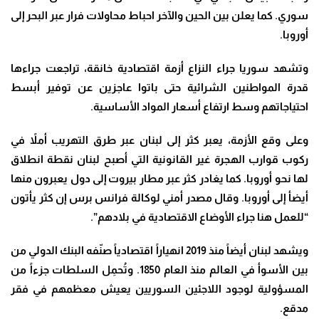
سوري. كما يعلن بين الحين والآخر احباط محاولات فرار عبر البحر إلى
أوروبا
.
وتشهد سوريا جراء النزاع أزمة اقتصادية خانقة، تراجعت جراءها
قدرة المواطنين الشرائية حتى باتوا عاجزين عن توفير أبسط
احتياجاتهم وسط ارتفاع أسعار المواد الأساسية
.
وعلى وقع الأزمة، يعبر كثر إلى لبنان عبر طرق التهريب أملاً في
ركوب قوارب الهجرة غير القانونية التي أصبح لبنان نقطة انطلاق
لها نحو أوروبا. كما يغادر كثر عبر مطار بيروت إلى دول يعبرون منها
أيضأ إلى أوروبا
.
وقال مصدر أمني لوكالة فرانس برس إن كثر يأتون
“للعمل هنا جراء الأوضاع الاقتصادية في بلادهم”.
ويشهد لبنان أيضاً منذ 2019 انهياراً اقتصادياً صنّفه البنك الدولي من
بين الأسوأ في العالم منذ العام 1850. وتُحمِل السلطات جزءاً من
المسؤولية لوجود اللاجئين السوريين يعيش معظمهم في فقر
مدقع
.