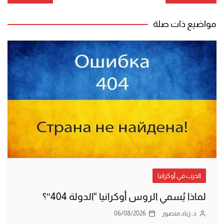
المقالات
مواضيع ذات صلة
الحرب في أوكرانيا
لماذا يُسمي الروس أوكرانيا “الدولة 404″؟
د. زياد منصور
06/08/2026