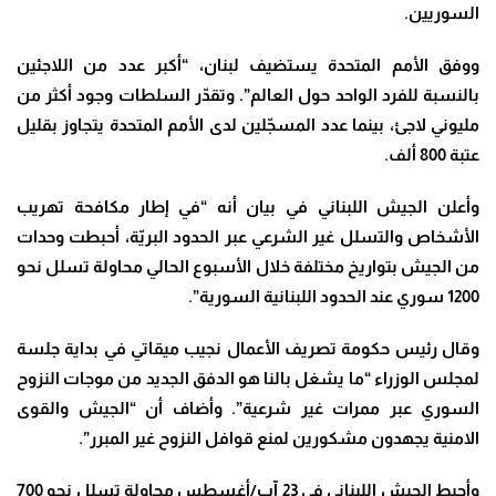
السوريين
.
ووفق الأمم المتحدة يستضيف لبنان، “أكبر عدد من اللاجئين
بالنسبة للفرد الواحد حول العالم”. وتقدّر السلطات وجود أكثر من
مليوني لاجئ، بينما عدد المسجّلين لدى الأمم المتحدة يتجاوز بقليل
عتبة 800 ألف
.
وأعلن الجيش اللبناني في بيان أنه “في إطار مكافحة تهريب
الأشخاص والتسلل غير الشرعي عبر الحدود البريّة، أحبطت وحدات
من الجيش بتواريخ مختلفة خلال الأسبوع الحالي محاولة تسلل نحو
1200 سوري عند الحدود اللبنانية السورية”.
وقال رئيس حكومة تصريف الأعمال نجيب ميقاتي في بداية جلسة
لمجلس الوزراء “ما يشغل بالنا هو الدفق الجديد من موجات النزوح
السوري عبر ممرات غير شرعية”. وأضاف أن “الجيش والقوى
الامنية يجهدون مشكورين لمنع قوافل النزوح غير المبرر”.
وأحبط الجيش اللبناني في 23 آب/أغسطس محاولة تسلل نحو 700