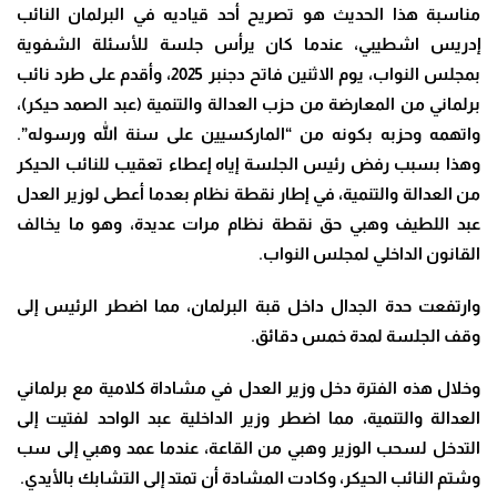
مناسبة هذا الحديث هو تصريح أحد قياديه في البرلمان النائب
إدريس اشطيبي، عندما كان يرأس جلسة للأسئلة الشفوية
بمجلس النواب، يوم الاثنين فاتح دجنبر 2025، وأقدم على طرد نائب
برلماني من المعارضة من حزب العدالة والتنمية (عبد الصمد حيكر)،
واتهمه وحزبه بكونه من “الماركسيين على سنة الله ورسوله”.
وهذا بسبب رفض رئيس الجلسة إياه إعطاء تعقيب للنائب الحيكر
من العدالة والتنمية، في إطار نقطة نظام بعدما أعطى لوزير العدل
عبد اللطيف وهبي حق نقطة نظام مرات عديدة، وهو ما يخالف
القانون الداخلي لمجلس النواب.
وارتفعت حدة الجدال داخل قبة البرلمان، مما اضطر الرئيس إلى
وقف الجلسة لمدة خمس دقائق.
وخلال هذه الفترة دخل وزير العدل في مشاداة كلامية مع برلماني
العدالة والتنمية، مما اضطر وزير الداخلية عبد الواحد لفتيت إلى
التدخل لسحب الوزير وهبي من القاعة، عندما عمد وهبي إلى سب
وشتم النائب الحيكر، وكادت المشادة أن تمتد إلى التشابك بالأيدي.