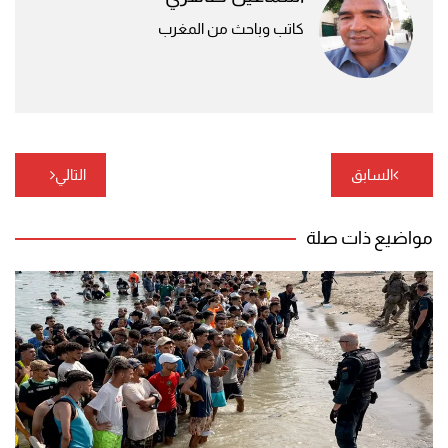
كاتب وباحث من المغرب
تصفّح
السابق
التالي
المقالات
مواضيع ذات صلة