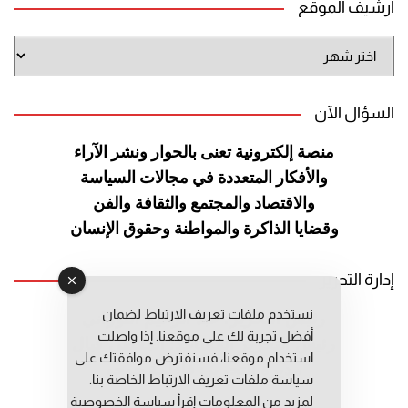
أرشيف الموقع
أرشيف
الموقع
السؤال الآن
منصة إلكترونية تعنى بالحوار ونشر
الآراء
والأفكار المتعددة في مجالات
السياسة
والاقتصاد والمجتمع والثقافة
والفن
وقضايا الذاكرة والمواطنة
وحقوق الإنسان
إدارة التحرير
نستخدم ملفات تعريف الارتباط لضمان
رئيس التحرير: عبد الرحيم التوراني
أفضل تجربة لك على موقعنا. إذا واصلت
رئيس التحرير المساعد: المعطي قبال
استخدام موقعنا، فسنفترض موافقتك على
مديرة التحرير: فاطمة حوحو
سياسة ملفات تعريف الارتباط الخاصة بنا.
لمزيد من المعلومات إقرأ
سياسة الخصوصية