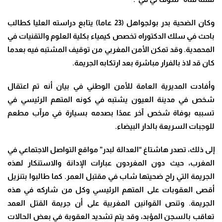
وكان الضحية بدر بولجواهل (23 عاما) يتابع دراسته العليا كطالب
باحث في سلك الدكتوراه تخصص كيمياء بكلية العلوم والتقنيات في
المحمدية
.
وقد تمكن الأمن المغربي من توقيف المشتبه فيه بعدما
كان قد لاذ بالفرار مباشرة بعد ارتكابه الجريمة
.
وأفادت المديرية العامة للأمن الوطني في بيان أنه تم اعتقال
شخص في مدينة العيون يشتبه في كونه المتهم الرئيسي في
تسببه بوفاة شخص آخر عمدًا بصدمه بسيارة في مرآب مطعم
للوجبات السريعة بالدار البيضاء
.
إلى ذلك، تصدر هاشتاغ “العدالة لبدر” مواقع التواصل الاجتماعي في
المغرب، حيث دون المغردون عبارات الإدانة والاستنكار لهذه
الجريمة التي راح ضحيتها شاب في مقتبل العمر
.
كما طالبوا بتنزيل
أقصى العقوبات على المتهم الرئيسي وكل من شاركه في هذه
الجريمة
.
وتنص القوانين المغربية على أن جريمة القتل العمد
تعاقب بالسجن المؤبد، وقد يتم تشديد العقوبة في بعض الحالات