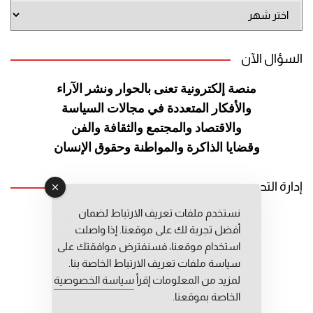
أرشيف
الموقع
السؤال الآن
منصة إلكترونية تعنى بالحوار ونشر
الآراء
والأفكار المتعددة في مجالات
السياسة
والاقتصاد والمجتمع والثقافة
والفن
وقضايا الذاكرة والمواطنة
وحقوق الإنسان
إدارة التحرير
نستخدم ملفات تعريف الارتباط لضمان
رئيس التحرير: عبد الرحيم التوراني
أفضل تجربة لك على موقعنا. إذا واصلت
رئيس التحرير المساعد: المعطي قبال
استخدام موقعنا، فسنفترض موافقتك على
مديرة التحرير: فاطمة حوحو
سياسة ملفات تعريف الارتباط الخاصة بنا.
لمزيد من المعلومات إقرأ
سياسة الخصوصية
الخاصة بموقعنا.