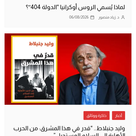
لماذا يُسمي الروس أوكرانيا “الدولة 404″؟
د. زياد منصور
06/08/2026
أخبار
ذاكرة ووثائق
وليد جنبلاط.. “قدر في هذا المشرق: من الحرب
الأهلية إلى السلام المستحيل”