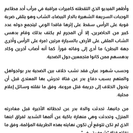
وأظهر الفيديو الذي التقطته كاميرات مراقبة في مرآب أحد مطاعم
الوجبات السريعة الشهيرة بالدار البيضاء، الشاب وهو يتلقى ضربة
قوية على الرأس سقط على إثرها فاقدا الوعي ليتجمع حوله عدد
كبير من الحاضرين، إلا أن المجرم لم يكتف بذلك وقام بدهس
الشاب الملقى على الأرض بالسيارة مرتين (مرة على الرأس وأخرى
جهة البطن) ما أدى إلى وفاته فوراً
.
كما أنه أصاب آخرين وكاد
يدهسهم ممن كانوا متجمعين حول الضحية
.
وحسب شهود عيان فقد نشب خلاف بين الضحية بدر بولجواهل
والمتهم بسبب دفاع بدر عن فتاة تحرش بها المعتدي قبل أن
يتحول الخلاف إلى جريمة قتل مروعة، وفق ما نقلته وسائل إعلام
محلية
.
من جانبها، تحدثت والدة بدر عن لحظاته الأخيرة قبل مغادرته
المنزل، وتحدثت وهي منهارة باكية عن ألمها الشديد لفراق ابنها
الذي لم تكن تتوقع أن تكون نهايته بهذه الطريقة المؤلمة، وفق ما
نقلته قناة “شوف تي في”.