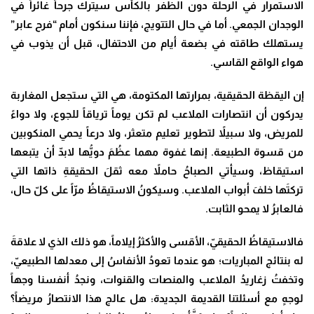
الاستمرار في الرحلة دون الظفر بالكأس سيترك جرحاً غائراً في
الوجدان الجمعي. أما في حال التتويج، فإننا سنكون أمام “فرح عابر”
يستهلك طاقته في بضعة أيام من الاحتفال، قبل أن يذوب في
هواء الواقع القاسي
.
إن اليقظة الحقيقية، بمرارتها المكتومة، هي التي ستجعل المغاربة
يدركون أن انتصارات الملاعب لم تكن يوماً ترياقاً للجوع، ولا دواءً
للمريض، ولا سبيلاً لتطوير تعليم متعثر، ولا درعاً يحمي المنكوبين
من قسوة الطبيعة. إنها غفوة مهما عظُمَ دويُّها لابدّ أنْ يتبعها
استيقاظ، وسيأتي الصباحُ حاملاً معه ثقلَ الحقيقةِ ذاتها التي
تركتَها خلفَ أبواب الملاعب. وسيكونُ الاستيقاظُ مرّاً على كلّ حال،
فالعابرُ لا يمحو الثابت
.
فالاستيقاظُ الحقيقيّ، الأقسى والأكثرُ إيلاماً، هو ذلك الذي لا علاقةَ
له بنتائج المباريات؛ هو عندما تعودُ الأنفاسُ إلى معدلها الطبيعيّ،
وتخفتُ زغاريدُ الملاعب والمنصات والقنوات، ونجدُ أنفسنا وجهاً
لوجهٍ مع أسئلتنا القديمة الجديدة: هل عالج هذا الانتصارُ مريضاً؟