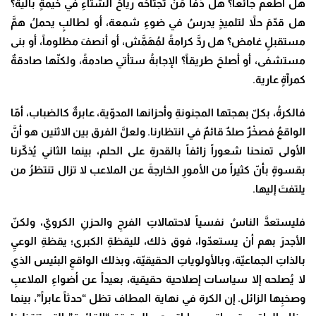
هل أطعم جائعاً؟ هل دَفَّأ مَنْ تجتاحُه رياحُ الشتاءِ في خيمةٍ بالية؟
هل قدّمَ حلاً لتلميذٍ يدرسُ في ضوءِ شمعة، أو لطالبٍ يحملُ همَّ
مستقبلٍ غامض؟ هل ردَّ كرامةً لمُهَمَّش، أو أنصفَ مظلوماً، أو بنى
مستشفى، أو أصلحَ طريقاً؟ الإجابةُ ستأتي صادمةً، ولكنّها صادقةٌ
كمرآةٍ عارية
.
فالكرةُ، بكلّ بهجتها المجنونةِ وأحزانها المدوّية، عابرةٌ كالضباب، أمّا
الواقعُ فصخْرٌ صلدٌ قائمٌ في انتظارنا. ولعلَّ الفرق بين الاثنين هو أنَّ
الأولى تمنحنا شعوراً زائفاً بالقدرةِ على الحلم، بينما الثاني يُذكّرنا
بقسوةٍ بأنّ كثيراً من الأمورِ الخارجةَ عن الملاعب لا تزال تنتظرُ من
يلتفتَ إليها
.
فليستعدَّ الناسُ نفسياً لاحتمالاتِ الفرحِ والحزنِ الكرويّ، ولكنّ
الأجدرَ بهم أنْ يستعدّوا، فوق ذلك، لليقظةِ الكبرى؛ يقظةِ الوعيِ
بالذاتِ الجماعيّة، وبالأولوياتِ الحقيقيّة، وبذلك الواقعِ البئيس الذي
لا يُصلحه إلا سياسات إصلاحية حقيقية، بعيداً عن أضواءِ الملاعبِ
وصخبِها الزائل. إن الكرة في نهاية المطاف تظل “حدثاً عابراً”، بينما