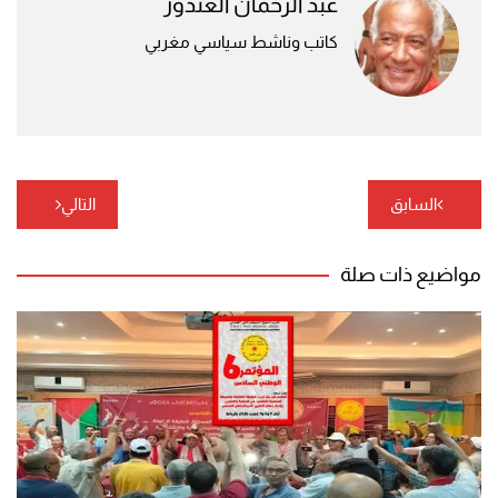
عبد الرحمان الغندور
كاتب وناشط سياسي مغربي
تصفّح
السابق
التالي
المقالات
مواضيع ذات صلة