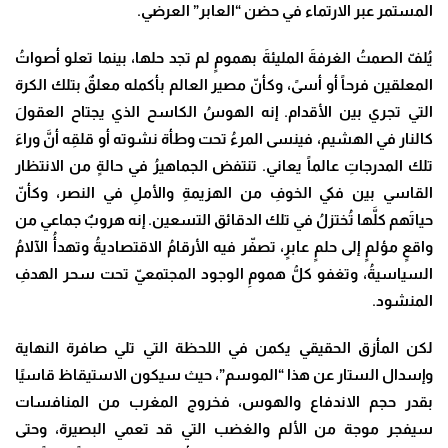
المستمر عبر الارتماء في حضن “العابر” العرضي
.
يُلفّ الصمتُ الغرفةَ المليئةَ بهمومٍ لم تجد حلها، بينما تعلو أصواتُ
المعلقين فرحاً أو أسىً، وكأنّ مصير العالم بأكمله معلقٌ بتلك الكرة
التي تجري بين الأقدام. إنه الهوسُ الكاسح الذي يجتاح العقولَ
كالنار في الهشيم، فينسى المرءُ تحت وطأة نشوته أو قلقِه أنَّ وراءَ
تلك المدرجاتِ عالماً يعاني. تنتفض الجماهيرُ في حالةٍ من الانتظار
القاسي بين فكي الخوفِ من الهزيمةِ والأملِ في النصر، وكأنّ
حياتَهم كلَّها تُختزلُ في تلك الدقائق التسعين. إنه هروبٌ جماعي من
واقعٍ مؤلمٍ إلى حلمٍ عابرٍ، تصفّر فيه الأرقامُ الاقتصاديةُ وتهدأُ الآلامُ
السياسيةُ، وتغفو كلُّ همومِ الوجود المجتمعيّ تحت سحر الهدفِ
المنشود
.
لكن المأزق الحقيقي يكمن في اللحظة التي تلي صافرة النهاية
وإسدال الستار عن هذا “الموسم”، حيث سيكون الاستيقاظ قاسيًا
بقدر حجم الاندفاع والهوس، فخروج المغرب من المنافسات
سيفجر موجة من الألم والغضب التي قد تعمي البصيرة، وحتى