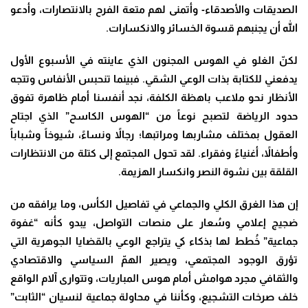
الصديقات والأصدقاء- وأتمنى لهم متعة الفرح بالانتصارات، وأدعو
الله أن يجنبهم قسوة الخسائر والانكسارات
.
لكنّ الغلو في الهوس المجنون الذي عاينته في الأسبوع الأول
يدفعني للكتابة بذات الوعي الشقي. فبينما تنحبس الأنفاس وتتجه
الأنظار نحو ملاعب باهظة الكلفة، نجد أنفسنا أمام ظاهرة تفوق
حدود الرياضة لتصبح نوعاً من “الهوس الكاسح” الذي اجتاح
العقول بمختلف مشاربها ومراتبها؛ رجالاً ونساءً، شيوخاً وشباباً
وأطفالاً، أغنياءً وفقراء. لقد تحول المجتمع إلى كتلة من الانتظارات
القلقة بين نشوة النصر وانكسار الهزيمة
.
إن هذا الغرق الكلي والجماعي في تفاصيل الكأس، وما يرافقه من
ضجيج إعلامي وسُعار على منصات التواصل، يبدو كأنه “غفوة
جماعية” خُطط لها بذكاء كي يتراجع الوعي بالقضايا الجوهرية التي
تؤرق الوجود المجتمعي، ويصير الهمّ السياسي والاقتصادي
والثقافي مجرد هوامش أمام هوس المباريات، وتتوارى آلام الواقع
خلف صرخات التشجيع، وكأننا في محاولة جماعية لنسيان “الثابت”