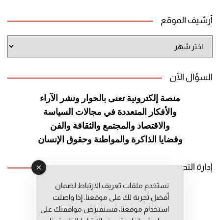
أرشيف الموقع
أرشيف
الموقع
السؤال الآن
منصة إلكترونية تعنى بالحوار ونشر
الآراء
والأفكار المتعددة في مجالات
السياسة
والاقتصاد والمجتمع والثقافة
والفن
وقضايا الذاكرة والمواطنة
وحقوق الإنسان
إدارة التحرير
نستخدم ملفات تعريف الارتباط لضمان
رئيس التحرير: عبد الرحيم التوراني
أفضل تجربة لك على موقعنا. إذا واصلت
رئيس التحرير المساعد: المعطي قبال
استخدام موقعنا، فسنفترض موافقتك على
مديرة التحرير: فاطمة حوحو