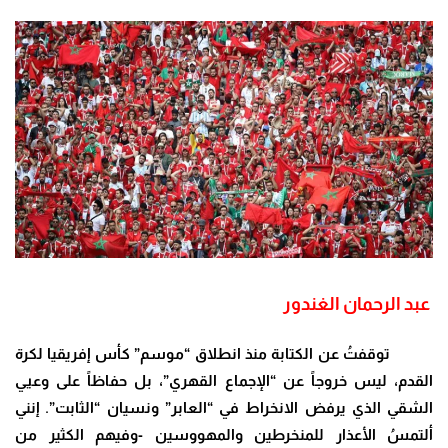
عبد الرحمان الغندور
توقفتُ عن الكتابة منذ انطلاق “موسم” كأس إفريقيا لكرة
القدم، ليس خروجاً عن “الإجماع القهري”، بل حفاظاً على وعيي
الشقي الذي يرفض الانخراط في “العابر” ونسيان “الثابت”. إنني
ألتمسُ الأعذار للمنخرطين والمهووسين -وفيهم الكثير من