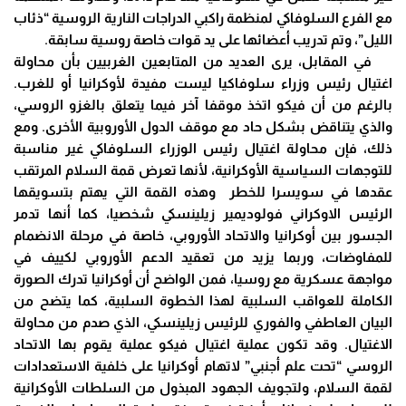
مع الفرع السلوفاكي لمنظمة راكبي الدراجات النارية الروسية “ذئاب
الليل”، وتم تدريب أعضائها على يد قوات خاصة روسية سابقة.
في المقابل، يرى العديد من المتابعين الغربيين بأن محاولة
اغتيال رئيس وزراء سلوفاكيا ليست مفيدة لأوكرانيا أو للغرب.
بالرغم من أن فيكو اتخذ موقفا آخر فيما يتعلق بالغزو الروسي،
والذي يتناقض بشكل حاد مع موقف الدول الأوروبية الأخرى. ومع
ذلك، فإن محاولة اغتيال رئيس الوزراء السلوفاكي غير مناسبة
للتوجهات السياسية الأوكرانية، لأنها تعرض قمة السلام المرتقب
عقدها في سويسرا للخطر وهذه القمة التي يهتم بتسويقها
الرئيس الاوكراني فولوديمير زيلينسكي شخصيا، كما أنها تدمر
الجسور بين أوكرانيا والاتحاد الأوروبي، خاصة في مرحلة الانضمام
للمفاوضات، وربما يزيد من تعقيد الدعم الأوروبي لكييف في
مواجهة عسكرية مع روسيا، فمن الواضح أن أوكرانيا تدرك الصورة
الكاملة للعواقب السلبية لهذا الخطوة السلبية، كما يتضح من
البيان العاطفي والفوري للرئيس زيلينسكي، الذي صدم من محاولة
الاغتيال. وقد تكون عملية اغتيال فيكو عملية يقوم بها الاتحاد
الروسي “تحت علم أجنبي” لاتهام أوكرانيا على خلفية الاستعدادات
لقمة السلام، ولتجويف الجهود المبذول من السلطات الأوكرانية