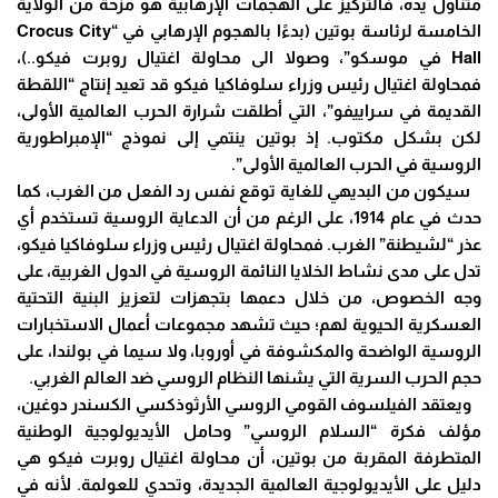
متناول يده، فالتركيز على الهجمات الإرهابية هو مزحة من الولاية
الخامسة لرئاسة بوتين (بدءًا بالهجوم الإرهابي في “Crocus City
Hall في موسكو”، وصولا الى محاولة اغتيال روبرت فيكو..)،
فمحاولة اغتيال رئيس وزراء سلوفاكيا فيكو قد تعيد إنتاج “اللقطة
القديمة في سراييفو”، التي أطلقت شرارة الحرب العالمية الأولى،
لكن بشكل مكتوب. إذ بوتين ينتمي إلى نموذج “الإمبراطورية
الروسية في الحرب العالمية الأولى”.
سيكون من البديهي للغاية توقع نفس رد الفعل من الغرب، كما
حدث في عام 1914، على الرغم من أن الدعاية الروسية تستخدم أي
عذر “لشيطنة” الغرب. فمحاولة اغتيال رئيس وزراء سلوفاكيا فيكو،
تدل على مدى نشاط الخلايا النائمة الروسية في الدول الغربية، على
وجه الخصوص، من خلال دعمها بتجهزات لتعزيز البنية التحتية
العسكرية الحيوية لهم؛ حيث تشهد مجموعات أعمال الاستخبارات
الروسية الواضحة والمكشوفة في أوروبا، ولا سيما في بولندا، على
حجم الحرب السرية التي يشنها النظام الروسي ضد العالم الغربي.
ويعتقد الفيلسوف القومي الروسي الأرثوذكسي الكسندر دوغين،
مؤلف فكرة “السلام الروسي” وحامل الأيديولوجية الوطنية
المتطرفة المقربة من بوتين، أن محاولة اغتيال روبرت فيكو هي
دليل على الأيديولوجية العالمية الجديدة، وتحدي للعولمة. لأنه في