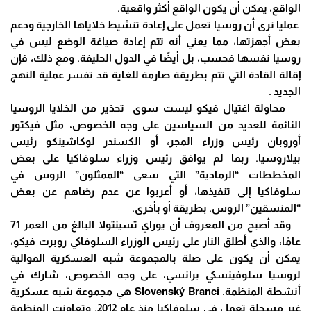
الواقع، يمكن أن يكون الواقع أكثر واقعية.
عمليا نرى أن روسيا تعمل على إعادة تنشيط خلاياها الخارجية ودعم
بعض أجهزتها، مما يعني أنه تتم إعادة صياغة الوضع ليس في
روسيا نفسها فحسب، بل أيضًا في الدول الحليفة. ومع ذلك، فإن
إقالة القادة التي تتم بطريقة صارمة للغاية قد تفسر عملية النهج
الجديد .
محاولة اغتيال فيكو ليست سوى تحذير من الخلايا الروسيا
النائمة للعديد من السياسين على وجه الخصوص، مثل فيكتور
أوروبان رئيس وزراء المجر، أو الكسندر لوكاشينكو رئيس
بيلاروسيا. ربما لم يوافق رئيس وزراء سلوفاكيا على بعض
المخططات “الرمادية” التي سعى “الممثلون” الروس في
سلوفاكيا إلى تنفيذها، أو أعربوا عن عدم رضاهم عن بعض
“المنسقين” الروس. بطريقة أو بأخرى.
وقد أصبح من المعروف أن يوراي تسينتولا البالغ من العمر 71
عامًا، والذي أطلق النار على رئيس الوزراء السلوفاكي روبرت فيكو،
يمكن أن يكون على صلة بالمجموعة شبه العسكرية الموالية
لروسيا سلوفينسكي برانسي، على وجه الخصوص، شارك في
أنشطة المنظمة. Slovenský Branci هي مجموعة شبه عسكرية
غير مسجلة تعمل في سلوفاكيا منذ عام 2012. وتعاونت المنظمة