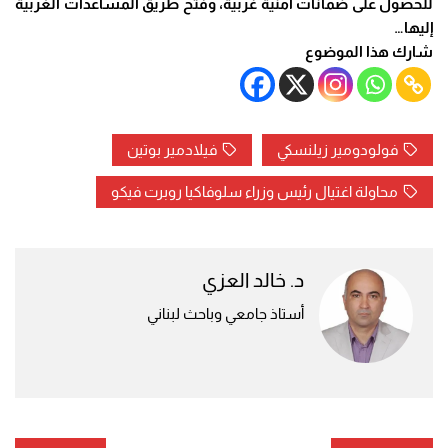
للحصول على ضمانات أمنية غربية، وفتح طريق المساعدات الغربية
إليها…
شارك هذا الموضوع
فولودومير زيلنسكي
فيلادمير بوتين
محاولة اغتيال رئيس وزراء سلوفاكيا روبرت فيكو
د. خالد العزي
أستاذ جامعي وباحث لبناني