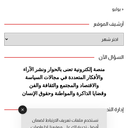
« يوليو
أرشيف الموقع
أرشيف
الموقع
السؤال الآن
منصة إلكترونية تعنى بالحوار ونشر
الآراء
والأفكار المتعددة في مجالات
السياسة
والاقتصاد والمجتمع والثقافة
والفن
وقضايا الذاكرة والمواطنة
وحقوق الإنسان
إدارة التحرير
نستخدم ملفات تعريف الارتباط لضمان
رئيس التحرير: عبد الرحيم التوراني
أفضل تجربة لك على موقعنا. إذا واصلت