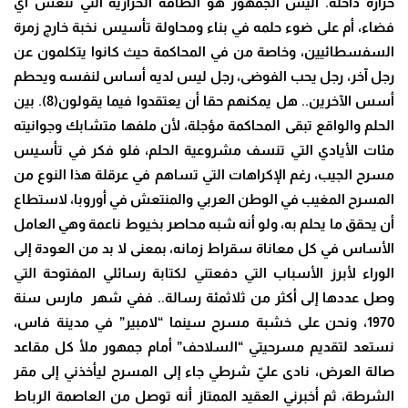
حرارة داخله. أليس الجمهور هو الطاقة الحرارية التي تنعش أي
فضاء، أم على ضوء حلمه في بناء ومحاولة تأسيس نخبة خارج زمرة
السفسطائيين، وخاصة من في المحاكمة حيث كانوا يتكلمون عن
رجل آخر، رجل يحب الفوضى، رجل ليس لديه أساس لنفسه ويحطم
أسس الآخرين.. هل يمكنهم حقا أن يعتقدوا فيما يقولون(8). بين
الحلم والواقع تبقى المحاكمة مؤجلة، لأن ملفها متشابك وجوانيته
مئات الأيادي التي تنسف مشروعية الحلم، فلو فكر في تأسيس
مسرح الجيب، رغم الإكراهات التي تساهم في عرقلة هذا النوع من
المسرح المغيب في الوطن العربي والمنتعش في أوروبا، لاستطاع
أن يحقق ما يحلم به، ولو أنه شبه محاصر بخيوط ناعمة وهي العامل
الأساس في كل معاناة سقراط زمانه، بمعنى لا بد من العودة إلى
الوراء لأبرز الأسباب التي دفعتني لكتابة رسائلي المفتوحة التي
وصل عددها إلى أكثر من ثلاثمئة رسالة.. ففي شهر مارس سنة
1970، ونحن على خشبة مسرح سينما “لامبير” في مدينة فاس،
نستعد لتقديم مسرحيتي “السلاحف” أمام جمهور ملأ كل مقاعد
صالة العرض، نادى عليّ شرطي جاء إلى المسرح ليأخذني إلى مقر
الشرطة، ثم أخبرني العقيد الممتاز أنه توصل من العاصمة الرباط