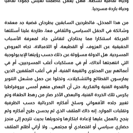
وحياة ثقافية نشطة. فهل يعقل عاصمتنا تعيش جمودا ثقافيا
وحياة باردة مسرحيا.
من هذا المدخل، فالطرحين السابقين يطرحان قضية جد معقدة
وشائكة في الحقل السياسي والثقافي معا، طارحة علينا أسئلتها
المربكة استنكارا مما يحتاجان لنقاش جاد لمعرفة الأسباب
الحقيقية عن العزوف، أو القطيعة، أو اللامبالاة، تجاه العروض
المسرحية. هل الدولة مسؤولة عن ذلك حسب رؤيتها الإيديولوجية
التي انتهجتها آنذاك، أم في مسلكيات أغلب المسرحيين، أم في
أعمالهم بين المحتوى والقيمة الفنية، أم في أغلب المثقفين الذين
يمارسون القطائع والتشكيلات، وتخلوا عن حمل مشعل التنوير
والقدوة الفنية والفكرية. حتى أن البعض منهم أمسى بيروقراطيا
يكرس تلك الخردة الفنية، والبعض الآخر صار من رهط الطغاة وتم
تغيير جلده الأفعواني وسلخ أفكاره الحربائية حسب الظرفية
وتقلبات الموارد. إنه ذاك المثقف الذي لم يحسن طرح أفكاره ولم
ينجح بالعمل عليها لإعادة ابتكارها وتحويلها بحيث تترجم إلى منجز
حضاري سياسي أو اقتصادي أو مجتمعي.. ولا أراني أظلم المثقف