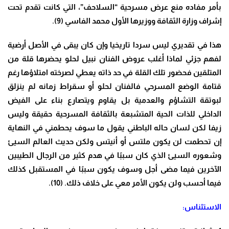
بأمر مفاده منع عرض مسرحية “السلاحف”، التي كانت تقدم تحت
إشراف وزارة الثقافة ووزيرها الأول محمد الفاسي (9).
هذا في تقديري ليس سردا تاريخيا وإن كان يبقى في الأصل أرضية
لفهم جزئي لماذا أغلب عروض الفنان نبيل لحلو يحضرها قلة من
المتلقين فحضور تلك القلة في حد ذاته يعطي لصرخته امتلاؤها رغم
قتامة الوضع المسرحي فالفنان لحلو أو سقراط زمانه لم ينزلق
لبوتقة التشاؤم والعدمية بل يقاوم ويتصارع بناء على الفيض
الداخلي للذات الحية المتشبعة بالثقافة المسرحية حقيقة وليس
زيفا لكن لسان حاله الباطني يقول ما سوف يحطمني في النهاية
إن تحطمت لن يكون ملتس أو أنيتس ولكن حديث العالم السيئ
وشعوره السيئ الذي كان سببًا في هدم كثير من الرجال الطيبين
الآخرين فيما مضى أجل وسوف يكون سببًا في المستقبل كذلك
فيما أحسب ولن يكون الأمر معي على خلاف ذلك. (10).
الاستئناس: