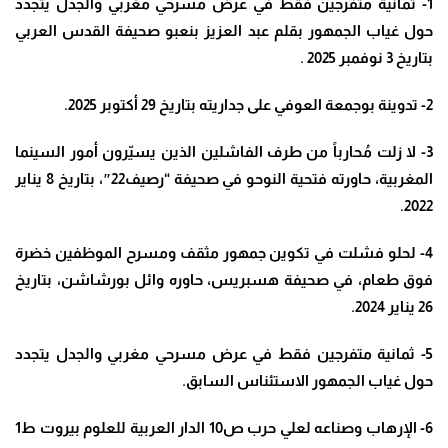
1- ثمانية متفرجين فقط في عرض مسرحي مغربي والجدل يتجدد
حول غياب الجمهور بقلم عبد العزيز بنعبو صحيفة القدس العربي
بتاريخ 3 نوفمبر 2025 .
2- تدوينة بوجمعة العوفي على جداريته بتاريخ 29 أكتوبر 2025.
3- لا زلت مُحارباً من طرف الفاشلين الذين يسيّرون أمور السينما
المغربية، حاورته فتحية النوحو في صحيفة “رصيف22″، بتاريخ 8 يناير
2022.
4- لحلو فشلت في تكوين جمهور مثقف ومسرح الموظفين خضرة
فوق طعام، في صحيفة هسبريس، حاوره وائل بورشاشن، بتاريخ
26 يناير 2024.
5- ثمانية متفرجين فقط في عرض مسرحي مغربي والجدل يتجدد
حول غياب الجمهور الاستئناس السابق.
6- الإرهاب وصناعه لعلي حرب ص10 الدار العربية للعلوم بيروت ط1