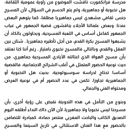
مدرسة فرانكفورت ناقشت الموضوع من زاوية عمومية الثقافة:
هل نخبوية أو جماهيرية، ولم يتم الحسم في السؤال، لأن المسرح
جنس ثقافي مشهدي ليس جماهيريا مطلقا، كما يتوهم البعض
عندنا. وبعض علمائنا الأجلاء يناقشون قضية الجمهور في غياب
الجمهور كفاعل أساس في اللعبة المسرحية، ويحاولون بالكاد أن
يشبهوا المسرح بكرة القدم، من أجل تأطيره جماهيريا.. شتان بين
العقل والقدم، وبالتالي فالمسرح نخبوي بامتياز.. رغم أننا كنا نعتقد
بأن مسرح الهواة الذي اغتالته الأيادي المسرحية جماهيري، من
حيث نوعية الحضور المتمثل في أغلب الشرائح الاجتماعية، فالقضية
أساسا تحتاج لدراسة سوسيولوجية، بحيث هل النخبوية أو
الجماهيرية تجاوزا، تكمن في عدد الحضور أم في نوعية العرض
ومحتواه الفني والجمالي.
وبنوع من التأمل في هذه التدوينة نقبض على رؤية أخرى، بأن
مسرحنا ليس نخبويا ولا جماهيريا، لأن الآن ذاك النداء أطلقه اليوم
الصديق الكاتب والباحث المغربي منتصر حمادة، كمبادرة للتضامن
بالحضور مع هذا الفنان الاستثنائي في تاريخ السينما والمسرح