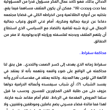
الحداثي بذلك، فهو كأحد عمال الفكر مسؤول قدراً من المسؤولية
عما حدث ويحدث (6)*. ممكن أن يكون المثقف مساهما فيما يقع،
بتخليه عن أدواره الطلائعية وعن انخراطه الكلي في قضايا مجتمعه
دفاعا عن تربية جمالية وفكرية، أمام تدني الذوق وغياب جمالية
الجمال في تربة شبه ثقافية بالتضاد مع السياسي، الذي استطاع
أن يلتهم المثقف ويدجنه لفلسفته ورؤيته الإيديولوجية. لا مفر من
الحقائق.
محاكمة سقراط..
سقراط زمانه الذي يهدف إلى كسر الصمت والتحدي.. هل يحق لنا
محاكمته في الواقع على ضوء واقعه ونتهمه بأنه لا يعتقد في
الآلهة التي تؤمن بها المدينة.. ولكنه يعتقد في مقدسات أخرى وأنه
يفسد الشباب (7)، أي شباب سيفسده وأعماله الدرامية حولها
عزوف حتى من طلبة الفن المجاورين للمسرح. وحسب ما قيل
سلفا العروض المقدمة في الرباط، تقام أمام مقاعد شبه فارغة.
لهذا فما فائدة فضاء مسرحي يضم عاملين وموظفين وتقنيين، ولا