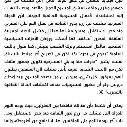
قبل الإجابة لنتمعن في عمق قوله التالي: إنني فشلت في خلق
جمهور مغربي مثقف يعشق المسرح الجميل والجيد، ويحب الذهاب
إليه لمشاهدة الأعمال المسرحية العالمية الجيدة.. لأن الدولة
المغربية فشلت في زرع بذور الثقافة في عقل المواطن المغربي
مند فجر الاستقلال، ويعزو فشلها هذا إلى فشل النخبة المغربية
المثقفة المخزن أسكتها كما أسكت وروَّضَ الأحزاب السياسية
التقدمية. فالكل استسلم وترك الشعب يعيش، كما نقول باللغة
العامية “يعوم في بحره” (3). لكن في تصريح آخر مرتبط بالسياق
نفسه يشير “حاولت منذ بدايتي المسرحية تكوين جمهور مثقف
لكن مع الأسف الشديد أعترف بأنني فشلت لأن المثقفين يظنون
أنهم يعرفون كل شيء، ويرون أن من يصعد المسرح يريد إعطاء
دروس ولو أن حضور المسرحيات هدفه اكتشاف الحالة الثقافية
بالمغرب”. (4).
يمكن أن نلاحظ بأن هنالك تناقضا بين الفقرتين، حيث يوجه اللوم
للدولة التي فشلت في زرع بذور الثقافة منذ فجر الاستقلال وفي
باب آخر يوجه اللوم على المثقفين. هنا لا ندافع عن أطروحته، وإنما