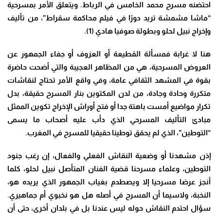
احتضنه مسرح محمد الخامس في الرباط. ويتعلق الأمر بمسرحية
“ماشا مشمشة تريد دورًا في فيلم محاكمة سقراط”، من تأليف
وإخراج نبيل لحلو وبطولة صوفيا هادي (1).
هنا لا غرابة فمسألة القطيعة أو العزوف أو جفاء الجمهور عن
العروض المسرحية، هي من المظاهر العجيبة والتي أضحت حاضرة
بقوة في المشهد الثقافي عامة، وفي واقع الأمر تحتاج لنقاشات
متكررة وحادة وجادة، من لدن المكتوين بنار المسرح حقيقة، بدل
تكرار مواضيع أمست باهتة جدا أو فتح أوراش الإخراج تكوين الممثل
مبادئ التأليف المسرحي الذي دأب عليه أصحاب ما يسمى
“التوطين”، الذي لم يحقق توطينا حقيقيا للمسرح في المغرب.
إذن مشهدنا أو وضعية النقاش الفعلي والفعال، إن رغب جنود
التوطين، وعلماء مسرحنا قضية الفنان المتأصل نبيل لحلو، كلما
أنجز عرضا مسرحيا إلا ويصطدم بغياب الجمهور الذي يريده هو،
النخبة، ولاسيما أن المسرح في أصله هل هو نخبوي أم جماهيري.
سؤال احتدم النقاش حوله ليس عندنا بل في بلدان أخرى، حتى أن