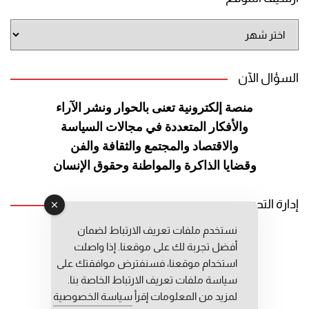
أرشيف
الموقع
السؤال الآن
منصة إلكترونية تعنى بالحوار ونشر
الآراء
والأفكار المتعددة في مجالات
السياسة
والاقتصاد والمجتمع والثقافة
والفن
وقضايا الذاكرة والمواطنة
وحقوق الإنسان
إدارة التحرير
نستخدم ملفات تعريف الارتباط لضمان
رئيس التحرير: عبد الرحيم التوراني
أفضل تجربة لك على موقعنا. إذا واصلت
رئيس التحرير المساعد: المعطي قبال
استخدام موقعنا، فسنفترض موافقتك على
مديرة التحرير: فاطمة حوحو
سياسة ملفات تعريف الارتباط الخاصة بنا.
لمزيد من المعلومات إقرأ
سياسة الخصوصية