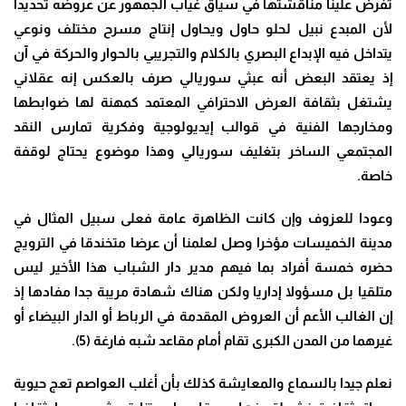
تفرض علينا مناقشتها في سياق غياب الجمهور عن عروضه تحديدا
لأن المبدع نبيل لحلو حاول ويحاول إنتاج مسرح مختلف ونوعي
يتداخل فيه الإبداع البصري بالكلام والتجريبي بالحوار والحركة في آن
إذ يعتقد البعض أنه عبثي سوريالي صرف بالعكس إنه عقلاني
يشتغل بثقافة العرض الاحترافي المعتمد كمهنة لها ضوابطها
ومخارجها الفنية في قوالب إيديولوجية وفكرية تمارس النقد
المجتمعي الساخر بتغليف سوريالي وهذا موضوع يحتاج لوقفة
خاصة.
وعودا للعزوف وإن كانت الظاهرة عامة فعلى سبيل المثال في
مدينة الخميسات مؤخرا وصل لعلمنا أن عرضا متخندقا في الترويج
حضره خمسة أفراد بما فيهم مدير دار الشباب هذا الأخير ليس
متلقيا بل مسؤولا إداريا ولكن هناك شهادة مريبة جدا مفادها إذ
إن الغالب الأعم أن العروض المقدمة في الرباط أو الدار البيضاء أو
غيرهما من المدن الكبرى تقام أمام مقاعد شبه فارغة (5).
نعلم جيدا بالسماع والمعايشة كذلك بأن أغلب العواصم تعج حيوية