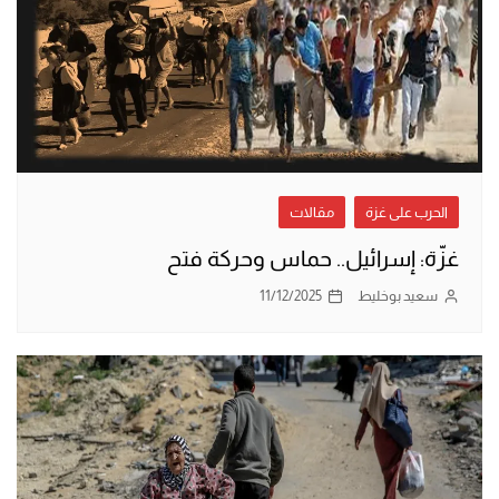
الحرب على غزة
مقالات
غزّة: إسرائيل.. حماس وحركة فتح
سعيد بوخليط
11/12/2025