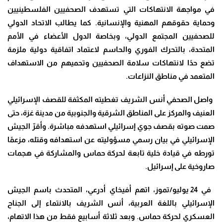
في مواجهة الانتهاكات التي تستهدف الصحفيين الفلسطينيين
وحماية حقوقهم المهنية والإنسانية. كما يطالب الاتحاد الدولي
للصحفيين المجتمع الدولي، وبخاصة الدول الأعضاء في الأمم
المتحدة، بالتحرك الفوري والحاسم لاعتماد اتفاقية دولية ملزمة
تضع حدًا لانتهاكات سلامة الصحفيين وتحميهم من الاستهداف
المتعمد في مناطق النزاعات
.
واصل الصحفي أنس الشريف تغطيته المكثفة للقصف الإسرائيلي
العنيف والمركز على المناطق الشرقية والجنوبية من مدينة غزة، حتى
صمت صوته بقصف جوي إسرائيلي استهدفه مباشرة. وأقرّ الجيش
الإسرائيلي في بيان رسمي مسؤوليته عن استهدافه وقتله، مزعمًا
تورطه في قيادة خلية تابعة لحركة حماس والمشاركة في هجمات
صاروخية على إسرائيل
.
في 24 يوليو/تموز، اتهم أفيخاي أدرعي، المتحدث باسم الجيش
الإسرائيلي باللغة العربية، أنس الشريف بالانتماء إلى الجناح
العسكري لحركة حماس. وبعد ثلاثة أسابيع فقط من هذا الاتهام،