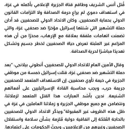
قُتل أنس الشريف وطاقم قناة الجزيرة الإعلامي بأكمله في غزة،
في استهداف دموي لم يراعِ حرمة الصحافة ولا التزامات القانون
الدولي بحماية الصحفيين. وكان الاتحاد الدولي للصحفيين قد أدان
حملة التشهير التي شنتها إسرائيل مؤخرًا ضد صحفيي غزة، والتي
تضمنت اتهامات ملفقة بعلاقة مع الإرهاب، محذرًا من أن هذه
المزاعم غير المثبتة تعرض حياة الصحفيين لخطر جسيم وتشكل
تهديدًا مباشرًا لحرية الصحافة
.
وقال الأمين العام للاتحاد الدولي للصحفيين، أنطوني بيلانجي: “بعد
حملة التشهير ضد صحفيي غزة، قتلت إسرائيل خمسة من موظفي
الجزيرة في خيمة تأوي صحفيين. إن الاستهداف المتعمد للصحفيين
جريمة حرب، ويجب محاسبة القادة الإسرائيليين على أفعالهم
الشنيعة. ندين بأشد العبارات هذا القتل المتعمد لزملائنا،
ونتضامن مع جميع موظفي الجزيرة و زملائنا العاملين في غزة في
ظل هذه الظروف غير المقبولة”.ويذكّر الاتحاد الدولي للصحفيين
بالحاجة المُلحّة إلى اتفاقية دولية مُلزِمة بشأن سلامة واستقلال
الصحفيين وغيرهم من الإعلاميين، ويحثّ الحكومات على اعتمادها.