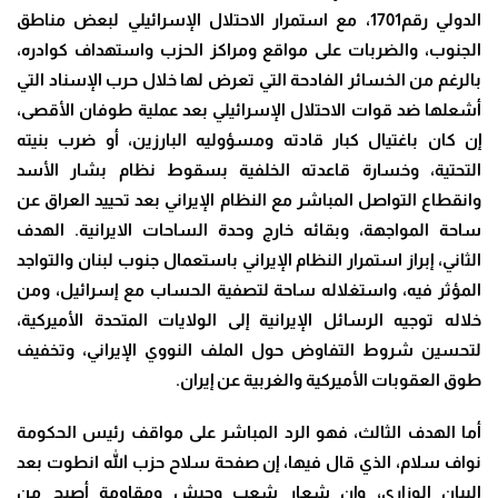
الدولي رقم1701، مع استمرار الاحتلال الإسرائيلي لبعض مناطق
الجنوب، والضربات على مواقع ومراكز الحزب واستهداف كوادره،
بالرغم من الخسائر الفادحة التي تعرض لها خلال حرب الإسناد التي
أشعلها ضد قوات الاحتلال الإسرائيلي بعد عملية طوفان الأقصى،
إن كان باغتيال كبار قادته ومسؤوليه البارزين، أو ضرب بنيته
التحتية، وخسارة قاعدته الخلفية بسقوط نظام بشار الأسد
وانقطاع التواصل المباشر مع النظام الإيراني بعد تحييد العراق عن
ساحة المواجهة، وبقائه خارج وحدة الساحات الايرانية. الهدف
الثاني، إبراز استمرار النظام الإيراني باستعمال جنوب لبنان والتواجد
المؤثر فيه، واستغلاله ساحة لتصفية الحساب مع إسرائيل، ومن
خلاله توجيه الرسائل الإيرانية إلى الولايات المتحدة الأميركية،
لتحسين شروط التفاوض حول الملف النووي الإيراني، وتخفيف
طوق العقوبات الأميركية والغربية عن إيران
.
أما الهدف الثالث، فهو الرد المباشر على مواقف رئيس الحكومة
نواف سلام، الذي قال فيها، إن صفحة سلاح حزب الله انطوت بعد
البيان الوزاري، وإن شعار شعب وجيش ومقاومة أصبح من