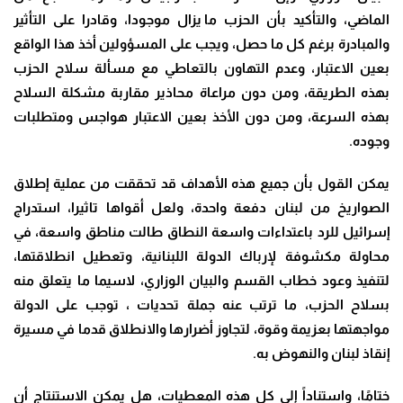
الماضي، والتأكيد بأن الحزب ما يزال موجودا، وقادرا على التأثير
والمبادرة برغم كل ما حصل، ويجب على المسؤولين أخذ هذا الواقع
بعين الاعتبار، وعدم التهاون بالتعاطي مع مسألة سلاح الحزب
بهذه الطريقة، ومن دون مراعاة محاذير مقاربة مشكلة السلاح
بهذه السرعة، ومن دون الأخذ بعين الاعتبار هواجس ومتطلبات
وجوده
.
يمكن القول بأن جميع هذه الأهداف قد تحققت من عملية إطلاق
الصواريخ من لبنان دفعة واحدة، ولعل أقواها تاثيرا، استدراج
إسرائيل للرد باعتداءات واسعة النطاق طالت مناطق واسعة، في
محاولة مكشوفة لإرباك الدولة اللبنانية، وتعطيل انطلاقتها،
لتنفيذ وعود خطاب القسم والبيان الوزاري، لاسيما ما يتعلق منه
بسلاح الحزب، ما ترتب عنه جملة تحديات ، توجب على الدولة
مواجهتها بعزيمة وقوة، لتجاوز أضرارها والانطلاق قدما في مسيرة
إنقاذ لبنان والنهوض به
.
ختامًا، واستناداً إلى كل هذه المعطيات، هل يمكن الاستنتاج أن