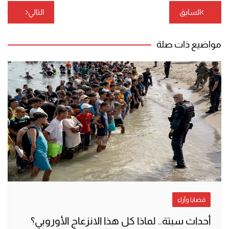
تصفّح
السابق
التالي
المقالات
مواضيع ذات صلة
قضايا وآراء
أحداث سبتة.. لماذا كل هذا الانزعاج الأوروبي؟