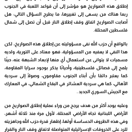
إطلاق هذه الصواريخ هو مؤشر إلى أن قواعد اللعبة في الجنوب
ربما هناك من يسعى إلى تغييرها، ما يطرح السؤال التالي: هل
أصابت الصواريخ اتفاق وقف إطلاق النار قبل أن تصل إلى شمال
فلسطين المحتلة
.
بالواقع أن حزب الله نفى مسؤوليته عن إطلاق هذه الصواريخ، لكن
هذا النفي لا يعفيه من المسؤولية، فهو معتاد على التورية، ولديه
مسميات لا يتوانى عن استعمال أي منها لإبعاد الشبهة عنه، حينًا
يلمح إلى فصائل فلسطينية، وأحيانًا يذكر بوجود سرايا المقاومة،
كما يعتبر دائمًا بأن أبناء الجنوب مقاومون، وصولًا إلى سردية
الأهالي، كما هي سردية العشائر في البقاع الشمالي، في المعارك
مع الجيش السوري الجديد
.
وعليه يوجد أكثر من هدف يرجح من وراء عملية إطلاق الصواريخ من
الأراضي اللبنانية تجاه الأراضي المحتلة، لأول مرة منذ ثلاثة أشهر،
وفي هذه الظروف الحساسة أولها، إظهار قدرة حزب الله وجاهزيته
للرد على الخروقات الإسرائيلية المتواصلة لاتفاق وقف النار والقرار