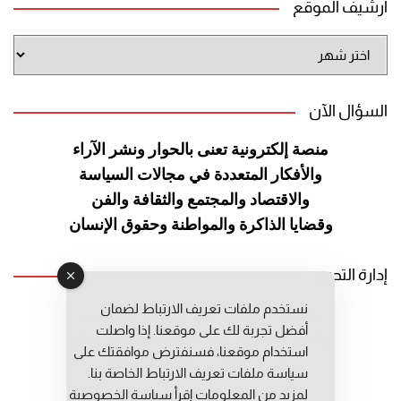
أرشيف الموقع
أرشيف
الموقع
السؤال الآن
منصة إلكترونية تعنى بالحوار ونشر
الآراء
والأفكار المتعددة في مجالات
السياسة
والاقتصاد والمجتمع والثقافة
والفن
وقضايا الذاكرة والمواطنة
وحقوق الإنسان
إدارة التحرير
نستخدم ملفات تعريف الارتباط لضمان
رئيس التحرير: عبد الرحيم التوراني
أفضل تجربة لك على موقعنا. إذا واصلت
رئيس التحرير المساعد: المعطي قبال
استخدام موقعنا، فسنفترض موافقتك على
مديرة التحرير: فاطمة حوحو
سياسة ملفات تعريف الارتباط الخاصة بنا.
لمزيد من المعلومات إقرأ
سياسة الخصوصية