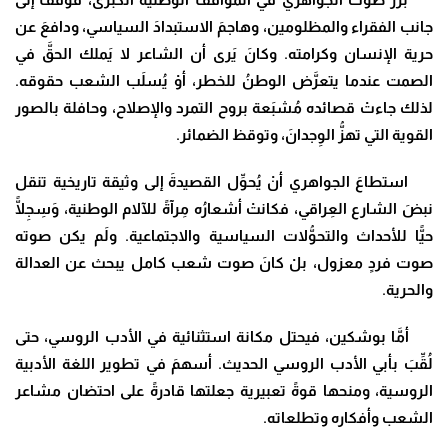
جانب الفقراء والمظلومين، وهاجمَ الاستبدادَ السياسي، ودافعَ عن
حرية الإنسان وكرامته. وكانَ يَرى أن الشاعر لا يَملك الحقَّ في
الصمت عندما يتعرَّض الوطنُ للخطر، أوْ يُسلَب الشعب حقوقه.
لذلك جاءتْ قصائده مُشبَعة بروح التمرد والإصلاح، وحافلة بالصور
القوية التي تهزُّ الوِجدانَ، وتوقظ الضمائر.
استطاعَ الجواهري أنْ يُحوِّل القصيدةَ إلى وثيقة تاريخية تنقل
نبضَ الشارع العِراقي، فكانتْ أشعارُه مِرآةً للآلام الوطنية، وَسِجِلًّا
حيًّا للأحداث والتحوُّلات السياسية والاجتماعية. ولَم يكن صوته
صوت فردٍ معزول، بلْ كانَ صوت شعب كامل يبحث عن العدالة
والحرية.
أمَّا بوشكين، فيحتل مكانة استثنائية في الأدب الروسي، حتى
لُقِّبَ بأبي الأدب الروسي الحديث. أسهمَ في تطوير اللغة الأدبية
الروسية، ومنحها قوةً تعبيرية جعلتها قادرةً على احتضان مشاعر
الشعب وأفكاره وتطلعاته.