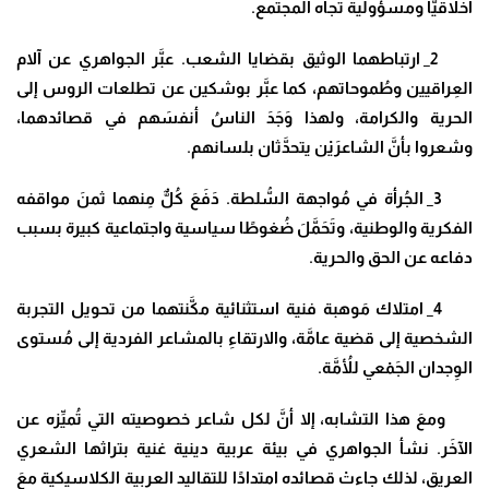
أخلاقيًّا ومسؤولية تجاه المجتمع.
2_ ارتباطهما الوثيق بقضايا الشعب. عبَّر الجواهري عن آلام
العِراقيين وطُموحاتهم، كما عبَّر بوشكين عن تطلعات الروس إلى
الحرية والكرامة، ولهذا وَجَدَ الناسُ أنفسَهم في قصائدهما،
وشعروا بأنَّ الشاعرَيْن يتحدَّثان بلسانهم.
3_ الجُرأة في مُواجهة السُّلطة. دَفَعَ كُلٌّ مِنهما ثمنَ مواقفه
الفكرية والوطنية، وتَحَمَّلَ ضُغوطًا سياسية واجتماعية كبيرة بسبب
دفاعه عن الحق والحرية.
4_ امتلاك مَوهبة فنية استثنائية مكَّنتهما من تحويل التجربة
الشخصية إلى قضية عامَّة، والارتقاءِ بالمشاعر الفردية إلى مُستوى
الوِجدان الجَمْعي للأُمَّة.
ومعَ هذا التشابه، إلا أنَّ لكل شاعر خصوصيته التي تُميِّزه عن
الآخَر. نشأ الجواهري في بيئة عربية دينية غنية بتراثها الشعري
العريق، لذلك جاءتْ قصائده امتدادًا للتقاليد العربية الكلاسيكية معَ