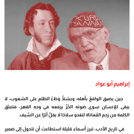
إبراهيم أبو عواد
حِينَ يضيق الواقعُ بأهله، ويشتدُّ وَطْءُ الظلم على الشعوب، لا
يبقى للإنسان سِوى صَوته الحُرِّ يرفعه في وجه القهر، فتنبثق
الكلمة مِن رَحِم المُعاناة لتغدو سلاحًا لا يقلُّ أثرًا عن السَّيف.
في تاريخ الأدب، تبرز أسماء قليلة استطاعتْ أن تتحول إلى ضمير