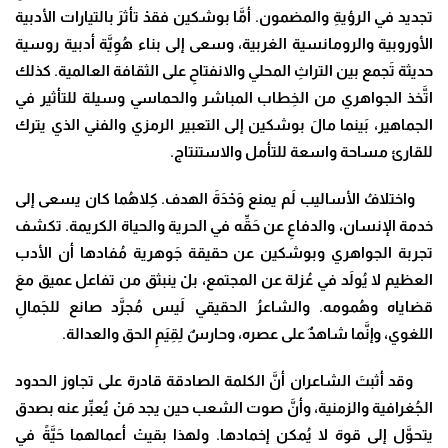
تجديد في الرؤيةِ والمضمون. أمَّا بوشكين فقدْ تأثرَ بالتيارات الأدبية
الأوروبية والرومانسية الغربية، وسعى إلى بناء هُوِيَّة أدبية روسية
حديثة تَجمع بين التراثِ المحلي والانفتاحِ على الثقافة العالمية. كذلك
اتَّخذ الجواهري من الخِطاب المباشر والحماسي وسيلة للتأثير في
الجماهير، بَينما مالَ بوشكين إلى التعبير الرمزي والفني الذي يترك
للقارئ مساحة واسعة للتأمل والاستنتاج.
واختلافُ الأساليب لَم يمنع وَحْدَةَ الهدف. كِلاهُما كان يسعى إلى
خدمة الإنسان، والدفاعِ عن حَقِّه في الحرية والحياة الكريمة. تكشف
تجربة الجواهري وبوشكين عن حقيقة جَوهرية مُفادها أن الأدب
العظيم لا يُولَد في عُزلة عن المجتمع، بلْ ينبثق من تفاعل عميق معَ
قضاياه وهُمومه. والشاعرُ الحقيقي لَيس مُجرَّد صانع للجَمالِ
اللغوي، وإنَّما شاهدٌ على عصره، وحارسٌ لِقِيَمِ الحق والعدالة.
وقد أثبتَ الشاعران أنَّ الكلمة الصادقة قادرة على تجاوز الحدود
الجُغرافية والزمنية، وأنَّ صوت الشعب حين يجد مَنْ يُعبِّر عنه بصدق
يتحوَّل إلى قوة لا يُمكن إخمادها. ولهذا بقيتْ أعمالهما حَيَّةً في