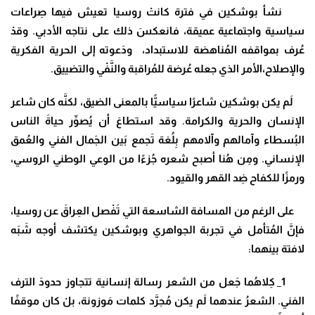
نشأ بوشكين في فترة كانتْ روسيا تعيش فيها صِراعات
سياسية واجتماعية عميقة، فانعكسَ ذلك على نتاجه الأدبي. وقدْ
عُرف بمواقفه المُناهضة للاستبداد، ودَعوته إلى الحرية الفكرية
والإصلاح،الأمر الذي جعله عُرضة للمُراقبة والنَّفْي والتضييق.
لَم يكن بوشكين شاعرًا سياسيًّا بالمعنى الضيق، لكنَّه كان شاعر
الإنسان والحرية والكرامة. وقد استطاعَ أن يُصوِّر حياةَ الناس
البُسطاء وآمالهم وآلامهم بِلُغة تَجمع بَين الجَمال الفني والعُمق
الإنساني. ومِن هُنا أصبح شعره جُزءًا من الوعي الوطني الروسي،
ورمزًا للكفاح ضِد القهر والقيود.
على الرغم من المسافة الشاسعة التي تَفْصل العِراقَ عن روسيا،
فإنَّ المُتأمل في تجربة الجواهري وبوشكين يكتشف أوجه شَبَه
لافتة بينهما:
1_ كِلاهُما جَعل من الشعر رسالة إنسانية تتجاوز حدودَ الترف
الفني. الشعرُ عندهما لَم يكن مُجرَّد كلمات مَوزونة، بلْ كان موقفًا