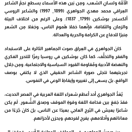
الأُمَّة ولسانِ الشعب. ومِن بَين هذه الأسماء يسطع نجمُ الشاعر
العِراقي محمد مهدي الجواهري (1899_ 1997) والشاعر الروسي
ألكسندر بوشكين (1799_ 1837). وعلى الرغم من اختلاف البيئة
والزمان والثقافة، فإنَّهما حَمَلا هُمومَ الناس، وجَعَلا مِن الشعر
مِنبرًا للدفاع عن الكرامة والحرية والعدالة.
كانَ الجواهري في العِراق صوتَ الجماهير الثائرة على الاستبداد
والفقر والتخلُّف، كما كان بوشكين في روسيا رمزًا للتحرر الفكري
والنهضة الأدبية ومُقاومة القيود السياسية والاجتماعية. ومِن خِلال
تجربتيهما تتجلى صورة الشاعر الحقيقي الذي لا يكتفي بوصف
الواقع، بلْ يسعى إلى تغييره وإيقاظِ الوعي في النفوس.
يُعَدُّ الجواهري أحد أعظم شعراء اللغة العربية في العصر الحديث،
فقدْ جَمَعَ بين فخامة اللغة وقوةِ الموقف وصِدق الشُّعور. لَم يكن
شاعرًا يعيش في البُرج العاجي بعيدًا عن الناس، بلْ كانَ جُزءًا من
معاناتهم وأحلامهم، يفرح لفرحهم، ويحزن لأحزانهم.
برز صوتُ الجواهري في المواقف الوطنية الكُبرى، فوقفَ إلى