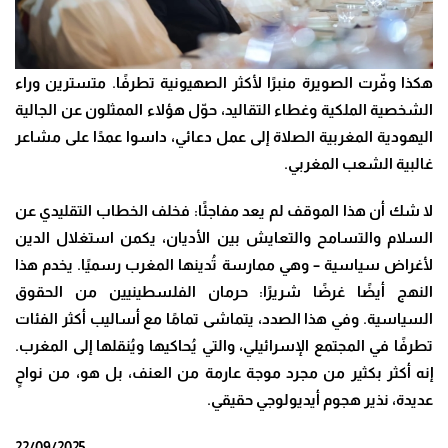
هكذا وفّرت الصويرة منبرًا لأكثر الصهيونية تطرفًا. متسترين وراء
الشخصية الملكية وغطاء التقاليد، حوّل هؤلاء الممثلون عن الجالية
اليهودية المغربية الصلاة إلى عمل دعائي، داسوا عمدًا على مشاعر
غالبية الشعب المغربي
.
لا شك أن هذا الموقف لم يعد مفاجئًا: فخلف الخطاب التقليدي عن
السلام والتسامح والتعايش بين الأديان، يكمن استغلال الدين
لأغراض سياسية – وهي ممارسة تُدينها المغرب رسميًا. يخدم هذا
النهج أيضًا غرضًا شريرًا: حرمان الفلسطينيين من الحقوق
السياسية. وفي هذا الصدد، يتماشى تمامًا مع أساليب أكثر الفئات
تطرفًا في المجتمع الإسرائيلي، والتي يُحاكيها ويُنقلها إلى المغرب.
إنه أكثر بكثير من مجرد موجة عارمة من العنف، بل هو، من نواحٍ
عديدة، نذير هجوم أيديولوجي حقيقي
.
22/09/2025