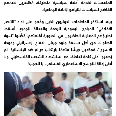
المقدسات لخدمة أجندة سياسية متطرفة، مُظهرين دعمهم
الفاضح لسياسات نتنياهو الإبادة الجماعية
.
بينما استذكر الحاخامات الدوليون الذين وقّعوا على نداء “التبصر
الأخلاقي” المبادئ اليهودية للرحمة والعدالة للجميع، أسقط
نظراؤهم المغاربة الحاضرون في الصويرة أقنعتهم. فضّلوا “تلاوة
الصلوات من أجل سلامة جنود جيش الدفاع الإسرائيلي وعودة
الأسرى”، مُمجّدين جيشًا مُتهمًا بارتكاب جرائم ضد الإنسانية. لم
يُصدروا أدنى كلمة تعاطف مع استشهاد الشعب الفلسطيني، ولا
أدنى إدانة للتوسع الاستعماري المُستمر… يا للعجب
!