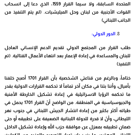
المتحدة السابقة، ولا سيما القرار 1559، الذي دعا إلى انسحاب
القوات الأجنبية من لبنان وحل الميليشيات. (لم يتم التنفيذ من
الجانب اللبناني)
الدور الدولي:
طلب القرار من المجتمع الدولي تقديم الدعم الإنساني العاجل
للبنان والمساعدة في إعادة الإعمار بعد انتهاء الأعمال القتالية. (تم
التنفيذ)
ختاماً، وبالرغم من قناعتي الشخصية بأن القرار 1701 أصبح خلفنا
بأميال، وأننا بتنا في مكان آخر تماماً لا تحكمه القرارات الدولية بقدر
ما تحكمه الرؤيا الاسرائيلية في إعادة تشكيل الخارطة الأمنية
والجيوسياسية في المنطقة. من الواضح أنّ القرار 1701 يحمل في
طياته أكثر بكثير من إعادة انتشار الجيش اللبناني في جنوب نهر
الليطاني، وأنّ لا قدرة للدولة اللبنانية الضعيفة على تطبيقه أو حتى
ضمان تطبيقه بمعزل عن موافقة حزب الله وإعادة تشكيل الداخل
اللبناني المهترئ، ما ينبئ باستمرار التصعيد والمزيد من الكوارث