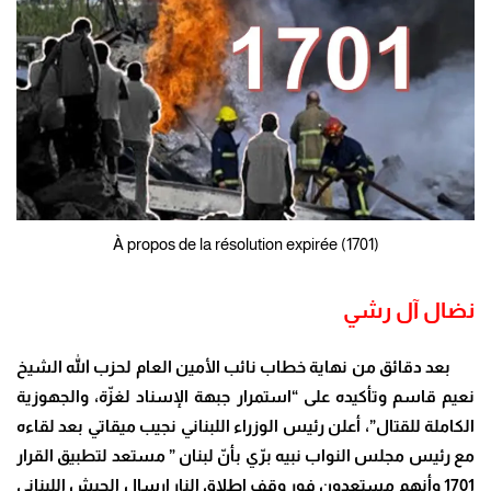
À propos de la résolution expirée (1701)
نضال آل رشي
بعد دقائق من نهاية خطاب نائب الأمين العام لحزب الله الشيخ
نعيم قاسم وتأكيده على “استمرار جبهة الإسناد لغزّة، والجهوزية
الكاملة للقتال”، أعلن رئيس الوزراء اللبناني نجيب ميقاتي بعد لقاءه
مع رئيس مجلس النواب نبيه برّي بأنّ لبنان ” مستعد لتطبيق القرار
1701 وأنهم مستعدون فور وقف إطلاق النار إرسال الجيش اللبناني