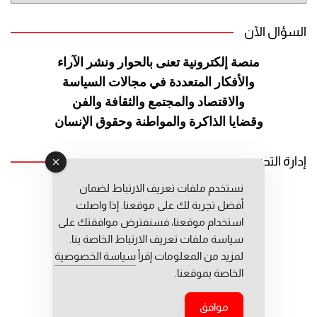
السؤال الآن
منصة إلكترونية تعنى بالحوار ونشر
الآراء
والأفكار المتعددة في مجالات
السياسة
والاقتصاد والمجتمع والثقافة
والفن
وقضايا الذاكرة والمواطنة
وحقوق الإنسان
إدارة التحرير
نستخدم ملفات تعريف الارتباط لضمان
رئيس التحرير: عبد الرحيم التوراني
أفضل تجربة لك على موقعنا. إذا واصلت
رئيس التحرير المساعد: المعطي قبال
استخدام موقعنا، فسنفترض موافقتك على
مديرة التحرير: فاطمة حوحو
سياسة ملفات تعريف الارتباط الخاصة بنا.
لمزيد من المعلومات إقرأ
سياسة الخصوصية
الخاصة بموقعنا.
موافق
جميع حقوق النشر محفوظة © 2026