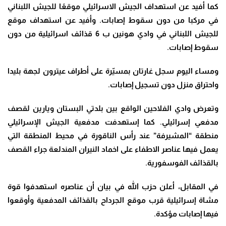
كما أفيد عن استهداف الجيش الاسرائيلي موقعًا للجيش اللبناني
في مركبا من دون سقوط إصابات
.
وأفيد عن استهداف موقع
للجيش اللبناني في وادي هونين ب 6 قذائف اسرائيلية من دون
سقوط إصابات
.
ومساء اليوم سجل غارتان بمسيّرة على أطراف عيترون لجهة بليدا
واحتراق منزل دون تسجيل إصابات.
وتعرض وادي الفلاحين الواقع بين بلدتي البستان ويارين لقصف
مدفعي إسرائيلي
.
كما إستهدفت مدفعية الجيش الإسرائيلي
منطقة “المشيرفة” عند
‎
رأس الناقورة في محيط المنطقة التي
يعمل فيها عناصر الاطفاء على اخماد النيران المندلعة جراء القصف
بالقذائف الفوسفورية
.
في المقابل، أعلن حزب الله في بيان أن عناصره استهدفوا قوة
مشاة إسرائيلية قرب موقع الجرداح بالقذائف المدفعية ‏وأوقعوا
فيها إصابات مؤكدة
.