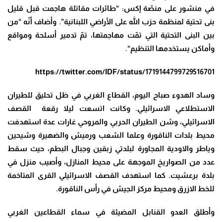
في منشور على منصّة إكس: “طائرات مقاتلة هاجمت قبل قليل
بنى تحتية لمنظمة حزب الله على الأراضي اللبنانية”. وأضاف أنّه “من
بين البنى التحتية التي تمّت مهاجمتها، تمّ تدمير أسلحة ومواقع
وأماكن يستخدمها التنظيم
“.
https://twitter.com/IDF/status/1719144799729516701
وساد الهدوء صباح اليوم، القطاع الغربي في ظل تحليق للطيران
الاستطلاعي الاسرائيلي
.
وكانت اتسعت ليلا رقعة القصف
الاسرائيلي، وشن الطيران الحربي والمروحي غارات عدة استهدفت
محيط بلدات الناقورة وعلما الشعب ورميش والضهيرة وشيحين
وياطر والاودية المجاورة لبلدتي زبقين وجبال البطم، حيث سقط
عدد من الصواريخ الموجهة على محيط المنازل، وأصيب منزل في
بلدة برعشيت
.
كما استهدف القصف الاسرائيلي القرى المتاخمة
للخط الازرق ومحيط مركز الجيش في رأس الناقورة
.
وأطلق العدو القنابل المضيئة في سماء القطاعين الغربي