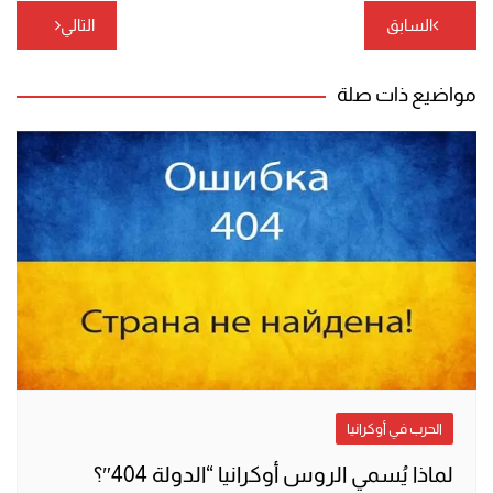
تصفّح
السابق
التالي
المقالات
مواضيع ذات صلة
الحرب في أوكرانيا
لماذا يُسمي الروس أوكرانيا “الدولة 404″؟