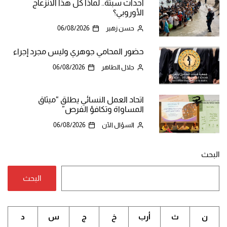
أحداث سبتة.. لماذا كل هذا الانزعاج
الأوروبي؟
حسن زهير
06/08/2026
حضور المحامي جوهري وليس مجرد إجراء
جلال الطاهر
06/08/2026
اتحاد العمل النسائي يطلق “ميثاق
المساواة وتكافؤ الفرص”
السؤال الآن
06/08/2026
البحث
البحث
ن
ث
أرب
خ
ج
س
د