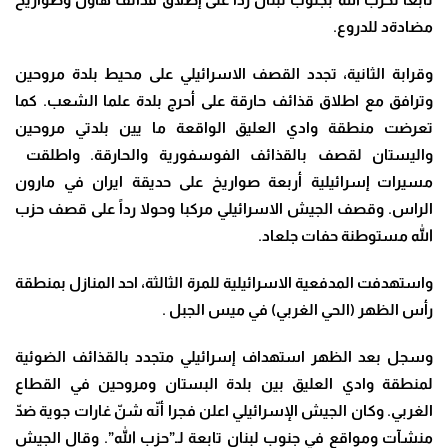
مضادةد للدروع
.
وقرابة الثانية، تجدد القصف الاسرائيلي على محيط بلدة مروحين
وترافق مع اطلاق قذائف حارقة على أحرج بلدة علما الشعب. كما
تعرضت منطقة وادي العليق الواقعة ما يين بلدتي مروحين
واليستان لقصف بالقذائف الفوسفورية والحارقة. واطلقت
مسيرات إسرائيلية أربعة صواريخ على حديقة ايران في مارون
الراس
.
وقصف الجيش الاسرائيلي مركبا وحولا رداً على قصف حزب
الله مستوطنة حفات جلعاد
.
واستهدفت المدفعية الاسرائيلية للمرة الثالثة، احد المنازل بمنطقة
رأس الظهر (الحي الغربي) في ميس الجبل
.
وسجل بعد الظهر استهداف إسرائيلي متجدد بالقذائف الضوئية
لمنطقة وادي العليق بين بلدة‌ البستان و‌مروحين في القطاع
الغربي
.
وكان الجيش الإسرائيلي اعلن فجرا أنّه شنّ غارات جوية ضدّ
منشآت ومواقع في جنوب لبنان تابعة لـ”حزب الله”. وقال الجيش