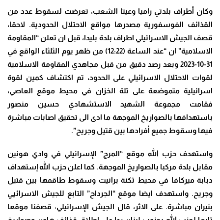
وكان أطراف بلدتي راميا وعيتا الشعب، تعرضت لسقوط عدد من
القذائف الفوسفورية مصدرها مواقع الاحتلال الحدودية
.
لاحقا،
قصف الجيش الاسرائيلي اطراف بلدة بليدا، قبل ان تعلن “المقاومة
الاسلامية” ان “عند الساعة (12:22) من ظهر يوم الثلثاء الواقع في
31-10-2023 وبعد رصد دقيق من قبل مجاهدي المقاومة الاسلامية
لقوات الاحتلال الاسرائيلي على الحدود، تم اكتشاف كمين لقوة
اسرائيلية متموضعة على تلة الخزان في محيط موقع العاصي،
فقامت مجموعة الشهيد الاستشهادي حسين منصور
باستهدافها بالصواريخ الموجهة ما ادى الى تحقيق اصابات مباشرة
فيها وسقوط جميع أفرادها بين قتيل وجريح”.
واستهدف حزب الله موقع “المرج” الإسرائيلي في وادي هونين
مقابل بلدة مركبا بالصواريخ الموجهة
.
كما اعلن حزب الله إستهداف
دبابة ميركافا في محيط ثكنة برانيت وسقوط طاقمها بين قتيل
‏وجريح. واستهدف ايضا موقع “الجرداح” التابع للجيش الاسرائيي
بنيران مباشرة. على الاثر، قال الجيش الإسرائيلي: قصفنا موقعا
تابعا لحزب الله بجنوب لبنان ردا على إطلاق قذائف هاون وصواريخ