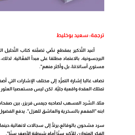
ترجمة: سعيد بوخليط
أعيد التَّذكير بمقطع نصِّي تضمَّنه كتاب التَّحليل ال
البرجسونية، بالاعتماد مطلقا على مبدأ الفعَّالية. ل
مستوى أساتذتنا، بل وأكثر منهم”.
تضاف غالبا إشارة التمرُّد إلى مختلف الإشارات التي
تمتلك العقدة واقعية جليَّة. لكن ليس مستعصيا العثور على أث
ابنه ”المفعم بالسخرية والعاشق للهزل”. يدفع الفضول 
سرد مشحون بالوقائع،يرتدُّ إلى سجالات لانهائية.حينما سُ
الفكر المتوازِن للأكبر سنّا أمام شيطنة الأصغر سنّا”.