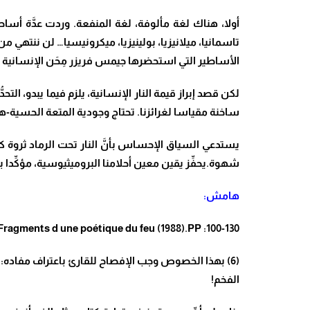
أولا، هناك لغة مألوفة، لغة المنفعة. وردت عدَّة أسا
تاسمانيا، ميلانيزيا، بولينيزيا، ميكرونيسيا… لن ننتهي 
الأساطير التي استحضرها جيمس فريزر مِحَن الإنسانية ب
لكن قصد إبراز قيمة النار الإنسانية، يلزم فيما يبدو، الت
ساخنة مقياسا لغرائزنا. تحتاج وجودية المتعة الحسية-ه
يستدعي السياق الإحساس بأنَّ النار تحت الرماد ثروة كا
شهوة.يحفِّز يقين معين أحلامنا البروميثيوسية، مؤكِّدا بأ
هامش:
ragments d une poétique du feu (1988).PP :100-130
(6) بهذا الخصوص وجب الإفصاح للقارئ باعتراف مفاده: ل
الفخم!