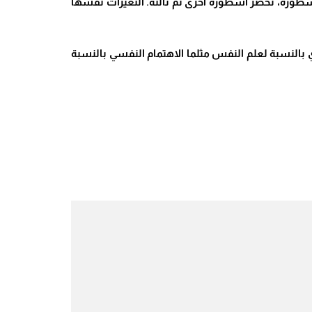
د أسطورة، تحضر أسطورة أخرى ثم ثالثة. التغيرات نفسها
مستقبل”: ” الاهتمام الأسطوري فطري بالنسبة لعلم النفس مثلما الاهتمام النفسي بالنسبة