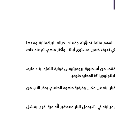
 الفهم مثلما تصوَّرته وفعلت حياله البراغماتية ومعها
 كي نعرف ضمن مستوى آبائنا، وأكثر منهم، ثم عند ذات
قط من أسطورة بروميثيوس غواية التمرّد. بناء عليه،
حايد طوعيا.
كتابه ”أسطورة أصل النار” في بولينيزيا (ص 78)، بحيث نرى أبا يتجنَّب إخبار ابنه عن مكان وكيفية طهوه الطعام. يحذَر الأب من
مر ابنه كي :”لايحمل النار معه؛غير أنَّه مرة أخرى يفشل