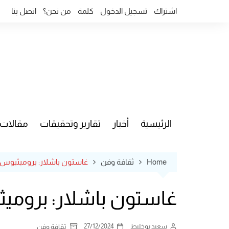
Ski
اشتراك
تسجيل الدخول
كلمة
من نحن؟
اتصل بنا
t
conten
الرئيسية
أخبار
تقارير وتحقيقات
مقالات
قضايا وآ
Home
ثقافة وفن
غاستون باشلار: بروميثيوس (3-6
غاستون باشلار: بروميثيوس
سعيد بوخليط
27/12/2024
ثقافة وفن