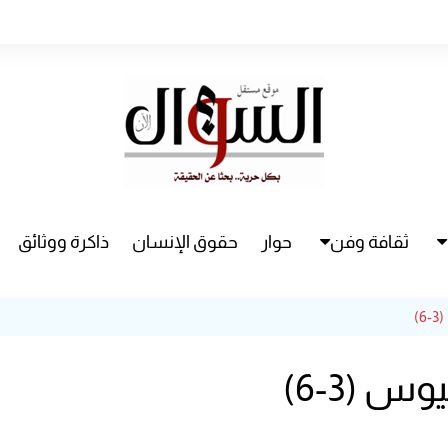
ثقافة وفن
حوار
حقوق الإنسان
ذاكرة ووثائق
راء
سينما
)
مسرح
 (3-6)