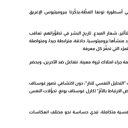
وميثيوس،فقد أضاف جيمس فريزر على نحو بديهي(ص 81) :”هناك شيء في أسطورة تونغا الفظَّة،يذكِّرنا ببروميثيوس الإغريق
لتأثير، شعار المبدع. تاريخ البشر في تطوُّراتهم، تعاقب
د منشأها بروميثوسيا، حاذقة، مترابطة جيدا، ومتواصلة
رّد التي تحفِّز كل معرفة.
ناعمة جراء امتلاك ثروة معينة. نتفاعل ضد الآخرين، ويحضر
ب ”التحليل النفسي للنار”، دون اكتشافي تصور غوستاف
لارتباط بالأمِّ” (كارل غوستاف يونغ، تحوُّلات النفس
ل على مقاربة نفسية منفتحة على مختلف قيم النفسية (7). وحدها مقاربة نفسية متكاملة، تبدي حساسة نحو مختلف انعكاسات