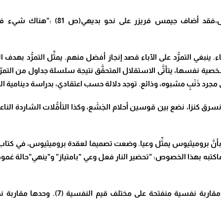
تنطوي كل سرقة،وعصيان على إحالة إلى بر
 ينبغي التمرُّد على الآباء قصد إنجاز أفضل منهم. يمثِّل التمرُّد بهدف ا
ية نفسها، يتأتَّى الاستقلال المتحقَّق نتيجة سلسلة جداول من التمرّ
 مجرد ذَنْبٍ مشبوه، وذائع. توجد دلالة حسب اعتقادي، بدراسة دينامية التم
دما نسرق كنزا، نضع بين قوسين أحلام الجَشَع، وكذا التأمُّلات الشاردة ال
بأنَّ بروميثيوس يمثِّل وعيا. وضعت تصميما لعقدة بروميثيوس، في كتا
به بهذا الخصوص: ”تحضير النار فعل وعي ”بامتياز” و”ينهي”حالة غموض ا
يستدعي تشكيل شعرية بروميثيوس، الاشتغا