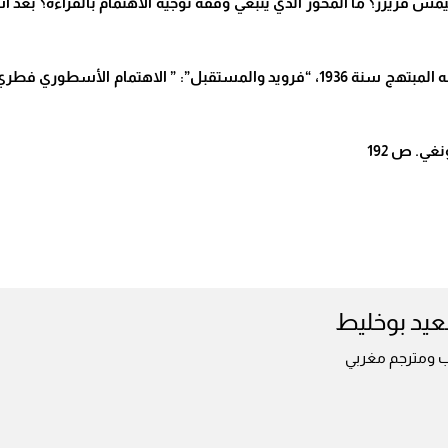
 جيمس فريزر؟ ما المحور الذي ينبغي وفقه توجيه الاهتمام بالقراءة؟ بع
(7) استحضر كارول كيريني أقوال توماس مان في خطابه المبتهج سنة 1936، “فرويد وال
يد بوخليط
ب ومترجم مغربي