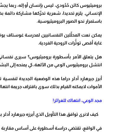
بروميثيوس كائن حُدُودي، ليس بإنسان أو إله، ربما يجسِّ
الإنساني. يلزم تحديدا، شعرية تحرِّكها مشاركة دائمة 
باستمرار نحو الصور البروميثيوسية.
يمكن نعت المحلِّلين النفسانيين لمدرسة غوستاف يونغ،
غاية أقصى توتُّرات الروحية الفردية.
هل يتعلق الأمر بأسطورة بروميثيوس؟ سيرى نفساني يس
انتشل بروميثيوس الوعي من الآلهة، كي يمنحه إلى البشر.ت
أبرز جيرهارد أدلر دراما هذه الوضعية الجديدة لنفسية
الأموات لايمكنه القيام بذلك سوى باقتراف جريمة انتهاك قو
مجد الوعي، انتهاك للغرائز!
كيف لانرى توافق هذا التأويل الذي أبرزه جيرهارد أدلر 
في الواقع، تقتضي دراسة أسطورة على أساس مقاربة نف