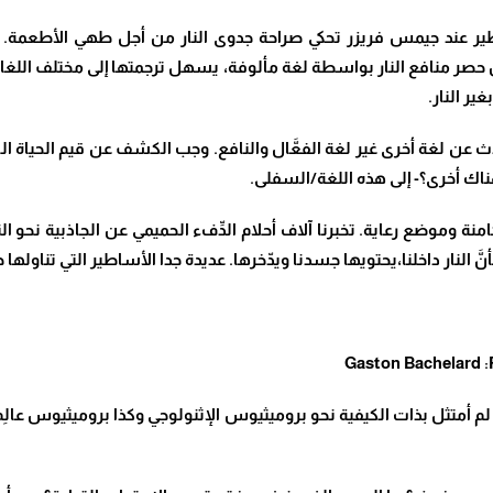
طير عند جيمس فريزر تحكي صراحة جدوى النار من أجل طهي الأطعمة. إنّ
من حصر منافع النار بواسطة لغة مألوفة، يسهل ترجمتها إلى مختلف اللغات 
غير النار.
حدُّث عن لغة أخرى غير لغة الفعَّال والنافع. وجب الكشف عن قيم الحياة ال
ناك أخرى؟- إلى هذه اللغة/السفلى.
منة وموضع رعاية. تخبرنا آلاف أحلام الدِّفء الحميمي عن الجاذبية نحو ا
نَّ النار داخلنا،يحتويها جسدنا ويدّخرها. عديدة جدا الأساطير التي تناول
Gaston Bachelard :F
م أمتثل بذات الكيفية نحو بروميثيوس الإثنولوجي وكذا بروميثيوس عالِم ال