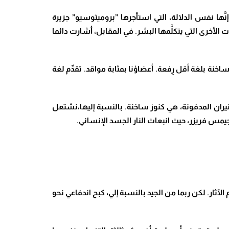
َها نفس الدلالة، التي استأجرها ”بروميثوسيو” جزيرة
الأخرى التي يتكلَّمها البشر. في المقابل، أشارت دائما
ساخنة بلغة أقل رِفعة. أعضاؤنا بمثابة مواقد. تقدِّم لغة
لنيران المدفونة، هي كنوز ساخنة. بالنسبة إليها،نشتعل
ها جيمس فريزر، حيث انبعاث النار الجسد الإنساني.
آثار. لكن ربما من الجيد بالنسبة إلي، كبح اندفاعي نحو