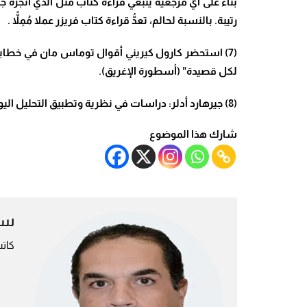
بناء على أيِّ مرجعية ينبغي قراءة كتاب مثل الذي أنجزه
رتيبة. بالنسبة لحالم، تعدُّ قراءة كتاب فريزر عملا مُمِلاًّ .
لكل قصيدة” (أسطورة الإغريق).
(8) جيرهارد أدلر: دراسات في نظرية وتطبيق التحليل اليونغي. ص 192
شارك هذا الموضوع
سع
كات