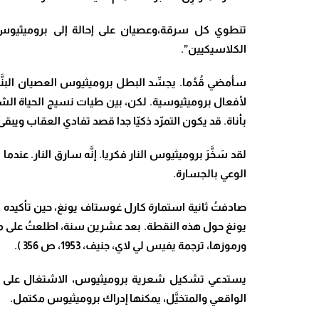
الكلاسيكيين”.
سأمضي قُدُما. يجسِّد البطل بروميثيوس العصيان البنَّاء.
لأفعال بروميثيوسية. لكن، بين طيات نسيج الحياة الشخص
بأناة. قد يكون التمرّد ذكيّا جدا قصد تفادي العقاب ويبقى
لقد سَخَّرَ بروميثيوس النار فكريا. إنَّه سارق النار. عن
الوعي بالجسارة.
صادفتُ ثانية استمارة كارل غوستاف يونغ، حين تأكيده 
يونغ حول هذه النقطة. بعد عشرين سنة، اطلعتُ على ماكت
ورموزها، ترجمة يفيس لي لاي، جنيف، 1953، ص 356 ).
الواقعي والمتخيَّل، يمكنها إدراك بروميثيوس مكتمل.