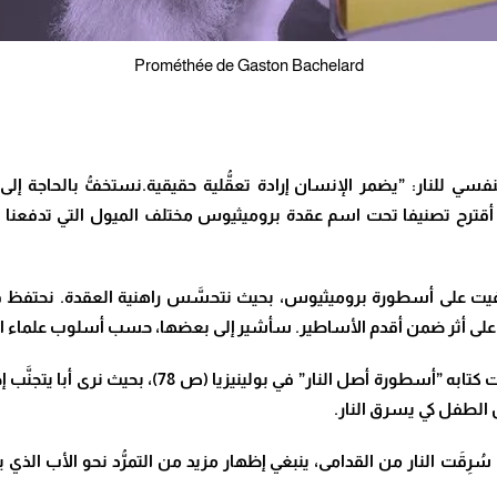
Prométhée de Gaston Bachelard
نفسي للنار: ”يضمر الإنسان إرادة تعقُّلية حقيقية.نستخفُّ بالحاجة إلى
ذلك، أقترح تصنيفا تحت اسم عقدة بروميثيوس مختلف الميول التي تدفعنا
 أضفيت على أسطورة بروميثيوس، بحيث نتحسَّس راهنية العقدة. نحتفظ ف
ر ضمن أقدم الأساطير. سأشير إلى بعضها، حسب أسلوب علماء الإثنولوجيا (6) الم
مثلا، السَّرد المسهب لصاحبه جيمس فريزر، بين صفحات 
الطفل كي يسرق النار.
رِقَت النار من القدامى، ينبغي إظهار مزيد من التمرُّد نحو الأب الذي يأ