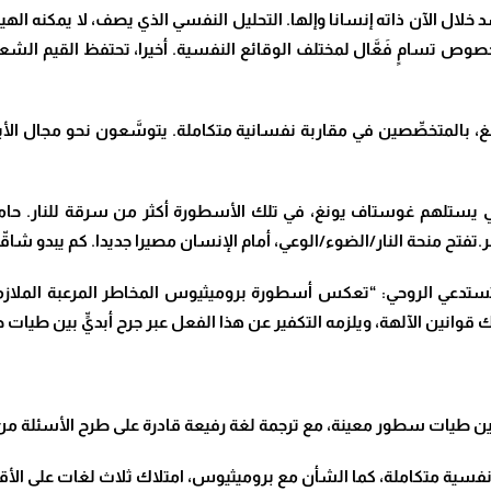
د خلال الآن ذاته إنسانا وإلها. التحليل النفسي الذي يصف، لا يمكنه ال
بخصوص تسامٍ فَعَّال لمختلف الوقائع النفسية. أخيرا، تحتفظ القيم الشع
 بالمتخصِّصين في مقاربة نفسانية متكاملة. يتوسَّعون نحو مجال الأبح
تلهم غوستاف يونغ، في تلك الأسطورة أكثر من سرقة للنار. حامل ا
فتح منحة النار/الضوء/الوعي، أمام الإنسان مصيرا جديدا. كم يبدو شاقّا
 تستدعي الروحي: “تعكس أسطورة بروميثيوس المخاطر المرعبة الملازمة 
انين الآلهة، ويلزمه التكفير عن هذا الفعل عبر جرح أبديٍّ بين طيات حياته
بين طيات سطور معينة، مع ترجمة لغة رفيعة قادرة على طرح الأسئلة من نا
سية متكاملة، كما الشأن مع بروميثيوس، امتلاك ثلاث لغات على الأق