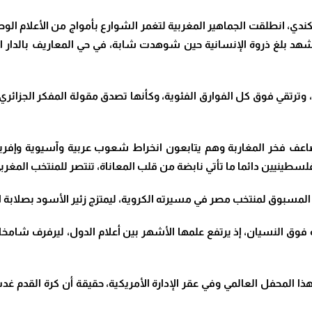
لكندي، انطلقت الجماهير المغربية لتغمر الشوارع بأمواج من الأعلام 
المشهد بلغ ذروة الإنسانية حين شوهدت شابة، في حي المعاريف بالدار ا
، وترتقي فوق كل الفوارق الفئوية، وكأنها تصدق مقولة المفكر الجزائري
اعف فخر المغاربة وهم يتابعون انخراط شعوب عربية وآسيوية وإفريقية 
سطينيين دائما ما تأتي نابضة من قلب المعاناة، تنتصر للمنتخب المغربي
ر المسبوق لمنتخب مصر في مسيرته الكروية، ليمتزج زئير الأسود بصلابة ا
ق النسيان، إذ يرتفع علمها الأشهر بين أعلام الدول، ليرفرف شامخا ف
حفل العالمي وفي عقر الإدارة الأمريكية، حقيقة أن كرة القدم غدت منب