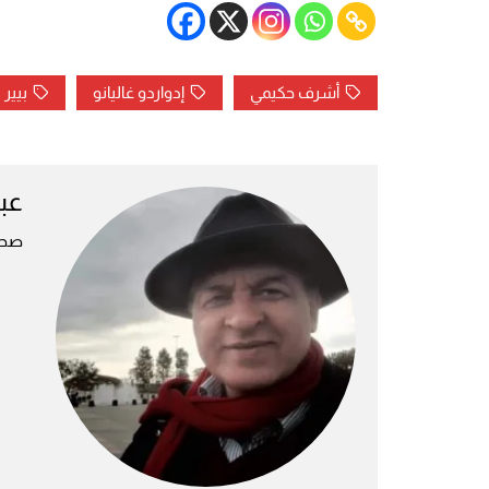
أشرف حكيمي
إدواردو غاليانو
بيير 
عبد
صحف