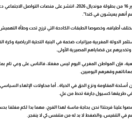
في هذا الصدد، وقبيل مباراة المغرب ضد كندا برسم الدور 16 من بطولة موندي
يهم أنهم يعيشون في كندا”.
لف أطيافه، وخصوصا الطبقات الكادحة التي ترزح تحت وطأة التهميش و
تثمر الدولة المغربية ميزانيات ضخمة في البنية التحتية الرياضية وكرة
 وتخديرهم عن قضاياهم المصيرية الأولى.
ية، فإن المواطن المغربي اليوم ليس مغفلا، فالناس على وعي تام بما ي
معاناتهم وقهرهم اليوميين.
لحة المقاومة ونزع الحق في الحياة.. أما محاولات الإلهاء السياسي ل
ر في طريقها كسيول جارفة تحط من علٍ.
صوا علينا فرحتنا! نحن بحاجة ماسة لهذا الفرح، مهما بدا لكم مغلفا بحس
هم في التنفيس، والضغط لا بد له من متنفس كي لا ينفجر.