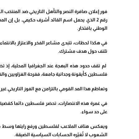
فور إعلان صافرة النصر والتأهل التاريخي ضد المنتخب ا
رقم 2 الذي يحمل اسم القائد أشرف حكيمي. بل إن 
الوطني بافتخار.
في هكذا لحظات، تتبدى مشاعر الفخر والاعتزاز بالانتماء
تلتف حول هدف مشترك.
لم تقف حدود هذه البهجة عند الجغرافيا المحلية، إذ تض
فلسطين كأيقونة وجدانية جامعة، ففرحة الغزاويين والفل
وتعاظم هذا المد القومي بالتزامن مع الفوز التاريخي غي
في غمرة هذه الانتصارات، تحضر فلسطين دائما كقضية فو
على حد سواء.
ويعكس هتاف الملاعب لفلسطين ورفع رايتها وسط هذا الم
الشعوب لا تُغيّره الحسابات السياسية الضيقة.