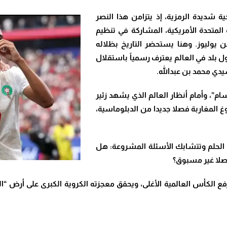
 شديدة الرمزية، إذ يتزامن هذا النصر
المتحدة الأمريكية، المشاركة في تنظيم
د استقلالها الـ 250 في الرابع من يوليوز. وهنا يستحضر التاريخ بظلاله
ل بلد في العالم يعترف رسمياً باستقلال
ام”، وأمام أنظار العالم الذي يشهد زئير
 المغاربة فصلا جديدا من الدبلوماسية،
 الحلم وتتشابك الأسئلة المشروعة: هل
فصلا غير مسبوق؟
الكأس العالمية الأغلى، ويحقق معجزته الكروية الكبرى على أرض “ال