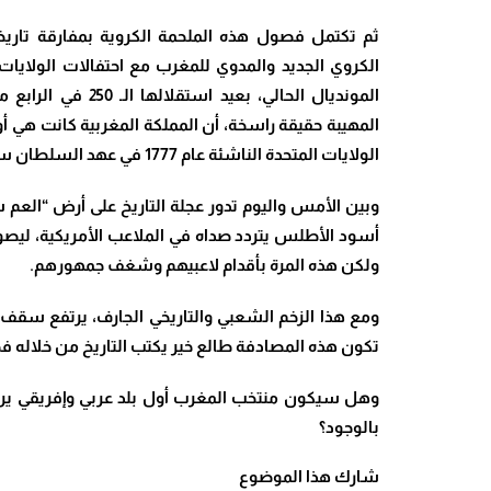
ثم تكتمل فصول هذه الملحمة الكروية بمفارقة تاريخية
الكروي الجديد والمدوي للمغرب مع احتفالات الولايات 
المونديال الحالي، بعي
المهيبة حقيقة راسخة، أن المملكة المغربية كانت هي أو
الولايات المتحدة الناشئة عام 1777 في عهد السلطان سيدي محمد بن عبدالله.
وبين الأمس واليوم تدور عجلة التاريخ على أرض “العم س
أسود الأطلس يتردد صداه في الملاعب الأمريكية، ليصوغ
ولكن هذه المرة بأقدام لاعبيهم وشغف جمهورهم.
ومع هذا الزخم الشعبي والتاريخي الجارف، يرتفع سقف
تكون هذه المصادفة طالع خير يكتب التاريخ من خلاله 
وهل سيكون منتخب المغرب أول بلد عربي وإفريقي يرفع 
بالوجود؟
شارك هذا الموضوع