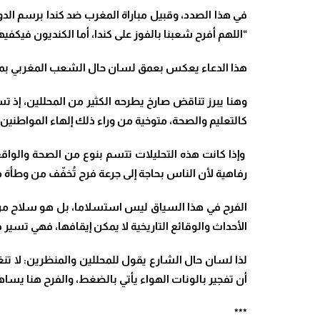
“اللهم أفرح شعبنا بالفوز على كندا، أما الكنديون فيكف
هذا الدعاء يعكس بعمق لسان حال الشعب المغربي بمخت
وهنا يبرز تناقض صارخ يطرحه الكثير من المحللين، إذ تس
كالتعليم والصحة، متوخية من وراء ذلك إلهاء المواطنين
وإذا كانت هذه التحليلات تتسم بنوع من الصحة والواقع
رفاهية لأن الناس بحاجة إلى جرعة فرح تُخفّف من وطأة 
الفرح في هذا السياق ليس استسلاما، بل هو سلاح من أس
الأحداث والوقائع التاريخية لا يمكن إيقافها، فهي تسي
لذا لسان حال الشارع يقول للمحللين والمنظرين: لا تنغ
أن تفجير بالونات الهواء يأتي بالضغط، والفرح هنا يسا
***