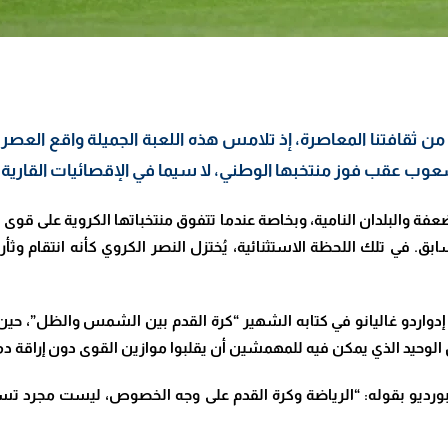
من ثقافتنا المعاصرة، إذ تلامس هذه اللعبة الجميلة واقع العصر 
شعوب عقب فوز منتخبها الوطني، لا سيما في الإقصائيات القارية أ
فة والبلدان النامية، وبخاصة عندما تتفوق منتخباتها الكروية على قوى 
ق. في تلك اللحظة الاستثنائية، يُختزل النصر الكروي كأنه انتقام وثأر ر
 إدواردو غاليانو في كتابه الشهير “كرة القدم بين الشمس والظل”، حين ك
ن الوحيد الذي يمكن فيه للمهمشين أن يقلبوا موازين القوى دون إراقة دم
رديو بقوله: “الرياضة وكرة القدم على وجه الخصوص، ليست مجرد تسلية