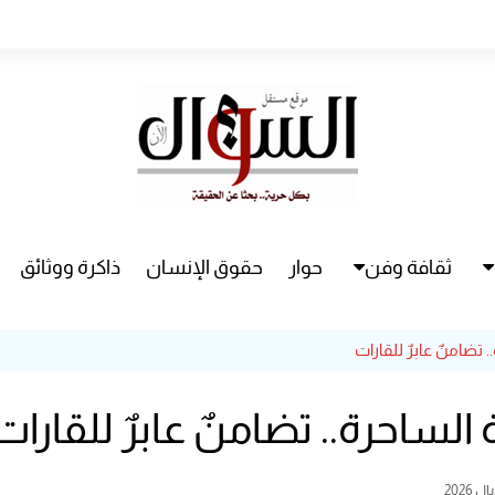
ثقافة وفن
حوار
حقوق الإنسان
ذاكرة ووثائق
راء
سينما
تضامنٌ عابرٌ للقارات
مسرح
لساحرة.. تضامنٌ عابرٌ للقارات
 2026