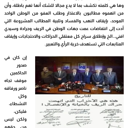
وها هي كلمته تكشف بما لا يدع مجالا للشك أنها تهم باطلة، وأن
من اتهموه مطالبون بالاعتذار وطلب العفو من الوطن الواحد
الموحد، بإيقاف النهب والفساد وتلبية المطالب المشروعة التي
أدت إلى انتفاضات عمت جهات الوطن في الريف وجرادة وسيدي
افني…الخ وإطلاق سراح كل معتقلي الحراكات والاحتجاجات وإيقاف
المتابعات التي تستهدف خرية الرأي والتعبير
.
إن كان في
صدور
الحاكمين
موقف تجاه
ناصر ورفاقه
وكل
النشطاء،
فليكن،
ولكن ليس
من حقهم