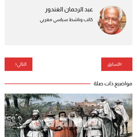
عبد الرحمان الغندور
كاتب وناشط سياسي مغربي
تصفّح
السابق
التالي
المقالات
مواضيع ذات صلة