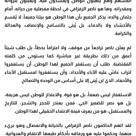
أنفسهم وهم ينهبون الوطن ويفسدون فيه، ويعبثون بثرواته
ومقدراته. وها هو ناصر الزفزافي في لحظة مفصلية من حياته، أمام
جثمان والده، يذكر الجميع بأن هذا الوطن هو بيتنا جميعاً، لا يُقسم
بالأحشاء ولا بالدماء، بل يُبنى بالتسامح والإنصاف، والعدالة
والكرامة
.
لم يعلن ناصر تراجعاً عن موقف، ولا اعترافاً بخطأ، بل طلب شيئاً
أعمق من ذلك بطريقة غير مباشرة كما يستوحى من كلمته
المقتضبة. طلب أن يستغفر الجميع لهذا الوطن. أن يستغفروا
لتراب عاش عليه الآباء والأجداد، وأن يستغفروا لمستقبل الأبناء
والأحفاد، الذي لن يُبنى إلا على أساس من الوحدة والتصالح
.
الاستغفار ليس ضعفاً، بل هو قوة. والاعتذار للوطن ليس هزيمة،
بل هو نصر للضمير الحي. فمن يعتذر للحجر والشجر، للتاريخ
والمستقبل، هو من يعرف قيمة الانتماء الحقيقي لهذا الوطن
.
لقد اتهم الحاكمون ناصر الزفزافي بالخيانة والانفصال وهو بريء
منهما، وحكموا عليه هو ورفاقه بأحكام طبعها الانتقام والعدوانية.