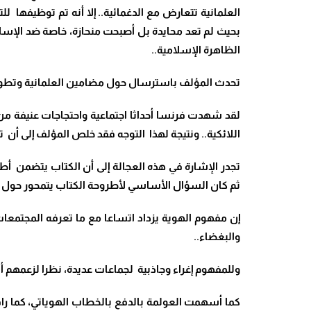
العلمانية تتعارض مع الدغمائية.. إلا أنه تم توظيفها ل
بحيث لم تعد محايدة بل أصبحت منحازة، خاصة ضد الإسلا
الظاهرة الإسلامية..
تحدث المؤلف باسترسال حول مضامين العلمانية وتطورها
لقد شهدت فرنسا أحداثا اجتماعية واحتجاجات عنيفة من أ
اللائكية.. ونتيجة لهذا التوجه فقد خلص المؤلف إلى 
تجدر الإشارة في هذه العجالة إلى أن الكتاب يتضمن أط
ثم كان السؤال الأساسي لأطروحة الكتاب يتمحور حول إش
إن مفهوم الهوية يزداد اتساعا مع ما تعرفه المجتمعا
والبغضاء..
وللمفهوم إغراء وجاذبية لجماعات عديدة، نظرا لزعمهم أن
كما أسهمت العولمة بالدفع بالخطاب الهوياتي، كما رافق