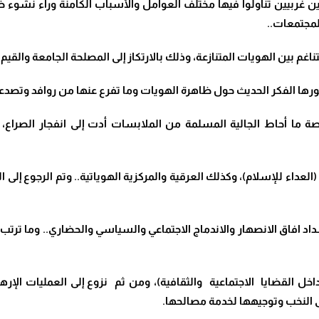
 غربيين تناولوا فيها مختلف العوامل والأسباب الكامنة وراء نشوء 
لمجتمعات..
لتناغم بين الهويات المتنازعة، وذلك بالارتكاز إلى المصلحة الجامعة وال
رها الفكر الحديث حول ظاهرة الهويات وما تفرع عنها من روافد وتصدع
ا أحاط الجالية المسلمة من الملابسات أدت إلى انفجار الصراع، وذ
داء للإسلام)، وكذلك العرقية والمركزية الهوياتية.. وتم الرجوع إلى الم
 افاق الانصهار والاندماج الاجتماعي والسياسي والحضاري.. وما ترتب ع
ل القضايا الاجتماعية والثقافية)، ومن ثم نزوع إلى العمليات الإره
لى النخب وتوجيهها لخدمة مصالحها.