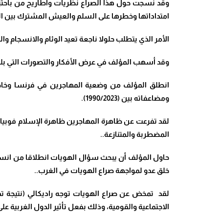
وقد نسجت حول هذا الصراع نظريات وأطاريح من باحثين
امتداداتها وخطرها على السلم والعيش المشترك بين ا
الأمر الذي يتطلب حلولا ناجعة تعيد الوئام والانسجام وا
وقد أسهب المؤلف في عرض الأفكار والتصورات التي بلو
انطلق المؤلف من وضعية المهاجرين في فرنسا وخاصة م
ومضاعفاته بين (1990/2023).
لقد تفرعت عن ظاهرة المهاجرين ظاهرة الإسلام فوبيا (الع
المضطربة والمتنازعة..
حاول المؤلف أن يبحث سؤال الهويات انطلاقا من انسداد
خلق عدو لمواجهة صراع الهويات في الغرب..
لقد تمخض عن صراع الهويات توجه راديكالي (نتيجة تداخ
الاجتماعية والقومية، وذلك بفعل تأثير الدول الغربية ع