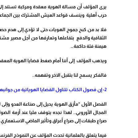
يرى المؤلف أن مسالة الهوية معقدة ومركبة تستند إلى 
حرب أهلية وينسف قواعد العيش المشترك بين الجماعا
فلا بد من كبح جموح الهويات حتى لا تؤدي إلى هدم حصن
الثقافية والدفع بتفاعلها وتعارفها من أجل مصير مشت
هيمنة فئة حاكمة…
ويذهب المؤلف إلى أننا أمام ضغط قضايا الهوية المعقدة
فالفكر يسمح لنا بتقبل الاخر وتفهمه..
2- إن فصول الكتاب تتناول القضايا الهوياتية من جوانبها المختلفة فكل فصل يكمل الفصل الذي يليه ..بحيث هناك خط ناظم بين جميع الفصول..
الفصل الأول “مأزق الهوية يحيل إلى صناعة العدو وإلى ال
المجال الأوروبي.. لهذا نجده يتوقف مليا عند أزمة الضوا
صراع طبقات إلى صراع أعراق وتأثير الماضي الاستعماري ف
فيما يتعلق بالعلمانية تحدث المؤلف عن النموذج الفرنس