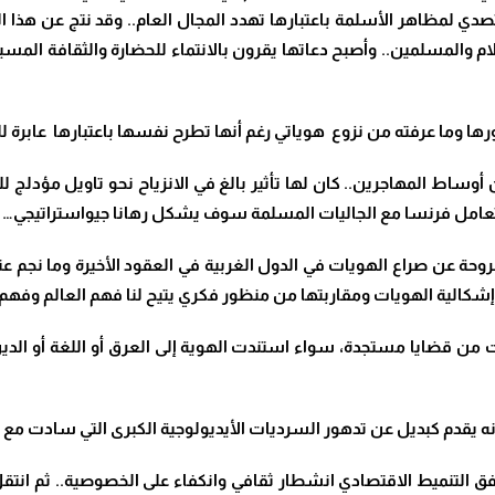
لتصدي لمظاهر الأسلمة باعتبارها تهدد المجال العام.. وقد نتج عن هذا ا
م والمسلمين.. وأصبح دعاتها يقرون بالانتماء للحضارة والثقافة المسي
 وما عرفته من نزوع هوياتي رغم أنها تطرح نفسها باعتبارها عابرة لل
وساط المهاجرين.. كان لها تأثير بالغ في الانزياح نحو تاويل مؤدلج ل
أن تعامل فرنسا مع الجاليات المسلمة سوف يشكل رهانا جيواستراتيجي…
روحة عن صراع الهويات في الدول الغربية في العقود الأخيرة وما نجم ع
كالية الهويات ومقاربتها من منظور فكري يتيح لنا فهم العالم وفهم أ
ت من قضايا مستجدة، سواء استندت الهوية إلى العرق أو اللغة أو الدي
ه يقدم كبديل عن تدهور السرديات الأيديولوجية الكبرى التي سادت مع هي
 التنميط الاقتصادي انشطار ثقافي وانكفاء على الخصوصية.. ثم انتقل 