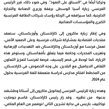
وتركيا أيضًا في “السباق على النفوذ”. وفي ضوء ذلك، قرر الرئيس
الفرنسي زيارة آسيا الوسطى برفقة وزيري الصناعة والتجارة
الخارجية، كما سيرافقه في الرحلة رؤساء شركات الطاقة الفرنسية
الكبرى والمؤسسات الصناعية.
وفي إطار زيارة ماكرون إلى كازاخستان وأوزبكستان، ستعقد
منتديات اقتصادية بمشاركة شركات فرنسية. وعلى الصعيد الأمني،
تعمل فرنسا مع أوزبكستان وكازاخستان ضد التهديدات الإرهابية
وتهريب المخدرات، وخاصة فيما يتعلق بأفغانستان. وستوفر هذه
الزيارة، كما لوحظ في قصر إليسيف، فرصة لفرنسا لتعزيز التعاون
الثقافي الديناميكي مع البلدين. على وجه الخصوص، في كازاخستان،
من المخطط افتتاح مدارس لدراسة متعمقة للغة الفرنسية بحلول
عام 2024.
وهذه زيارة للرئيس الفرنسي إيمانويل ماكرون إلى أستانا وطشقند
بدعوة من نظيره . وقد زار رئيس كازاخستان، قاسم جومارت
توكاييف، باريس في بداية تشرين الثاني /نوفمبر من العام الماضي،