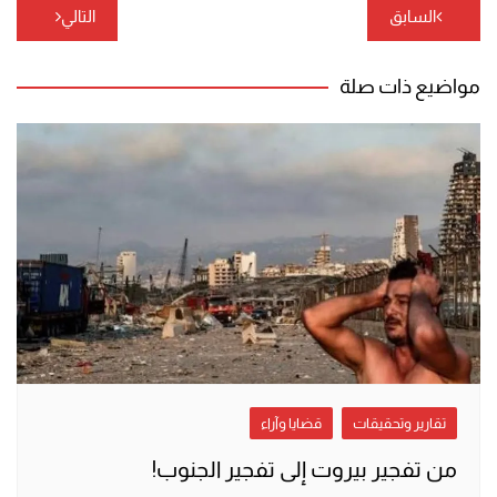
تصفّح
السابق
التالي
المقالات
مواضيع ذات صلة
تقارير وتحقيقات
قضايا وآراء
من تفجير بيروت إلى تفجير الجنوب!