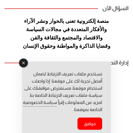
السؤال الآن
منصة إلكترونية تعنى بالحوار ونشر
الآراء
والأفكار المتعددة في مجالات
السياسة
والاقتصاد والمجتمع والثقافة
والفن
وقضايا الذاكرة والمواطنة
وحقوق الإنسان
إدارة التحرير
نستخدم ملفات تعريف الارتباط لضمان
رئيس التحرير: عبد الرحيم التوراني
أفضل تجربة لك على موقعنا. إذا واصلت
رئيس التحرير المساعد: المعطي قبال
استخدام موقعنا، فسنفترض موافقتك على
مديرة التحرير: فاطمة حوحو
سياسة ملفات تعريف الارتباط الخاصة بنا.
لمزيد من المعلومات إقرأ
سياسة الخصوصية
الخاصة بموقعنا.
موافق
جميع حقوق النشر محفوظة © 2026