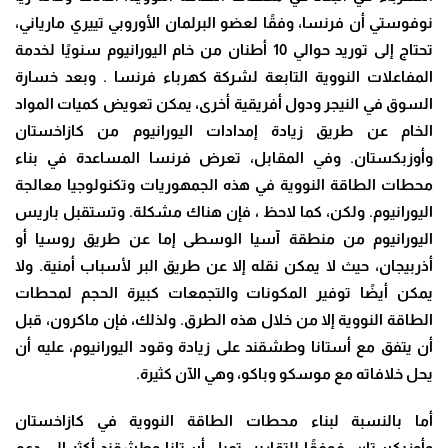
نوفوستي أن فرنسا، وفقًا لعضو البرلمان الأوروبي تييري مارياني،
تحتاج إلى توريد حوالي 10 أطنان من خام اليورانيوم سنويًا لخدمة
المفاعلات النووية التابعة لشركة كهرباء فرنسا . وبعد خسارة
السوق في النيجر ودول أفريقية أخرى، يمكن تعويض كميات المواد
الخام عن طريق زيادة إمدادات اليورانيوم من كازاخستان
وأوزبكستان. وفي المقابل، تعرض فرنسا المساعدة في بناء
محطات الطاقة النووية في هذه الجمهوريات وتكنولوجيا معالجة
اليورانيوم. ولكن، كما لاحظ ، فإن هناك مشكلة. وتستقبل باريس
اليورانيوم من منطقة آسيا الوسطى إما عن طريق روسيا أو
أذربيجان، حيث لا يمكن نقله إلا عن طريق البر لأسباب أمنية. ولا
يمكن أيضًا توفير المكونات والتجمعات كبيرة الحجم لمحطات
الطاقة النووية إلا من خلال هذه الطرق. ولذلك، فإن ماكرون، قبل
أن يتفق مع أستانا وطشقند على زيادة وقود اليورانيوم، عليه أن
يحل خلافاته مع موسكو وباكو، وهي الآن كثيرة.
أما بالنسبة لبناء محطات الطاقة النووية في كازاخستان
وأوزبكستان، فوفقًا للتقارير، تميل أستانا وطشقند أكثر إلى دعم