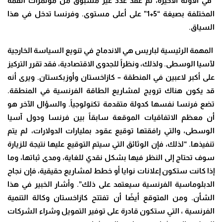
“في الآونة الأخيرة، تم عقد عدد غير مسبوق من مؤتمرات القمة
المختلفة بصيغة “5+1” على أعلى مستوى. وفرنسا تدخل في هذا
السياق.
المهمة الرئيسية لباريس هي الاندماج في تنويع السياسة الخارجية
لآسيا الوسطى. ولذلك، ونظراً للجدوى الاقتصادية، فقد تقرر التركيز
على أكبر لاعبين في المنطقة – كازاخستان وأوزبكستان. ويرى أنه
قد يكون هناك ترويج لمشاريع الطاقة الفرنسية في المنطقة.
تضع فرنسا نفسها كدولة متقدمة تكنولوجياً. والسؤال الآخر هو
أن معظم الاتفاقيات الموقعة سابقاً بين فرنسا ودول آسيا
الوسطى، والتي رافقتها توقيع عقود بمليارات الدولارات، لم يتم
تنفيذها. “لذلك، فإن الوثائق التي سيتم التوقيع عليها نتيجة للزيارة
سوف تحتاج إلى النظر فيها بشكل نقدي للغاية، ومدى ثباتها، وما
إذا كانت ستكون إعلانات نوايا أو خطط لمشاريع حقيقية، فإن نجاح
الدبلوماسية الفرنسية سيعتمد على ذلك”. وأشار الخبير في هذا
الشأن. ومن المتوقع أيضًا أن تفتتح كازاخستان وكالة التنمية
الفرنسية ، التي ستكون قادرة على توفير التمويل وشراء الشركات