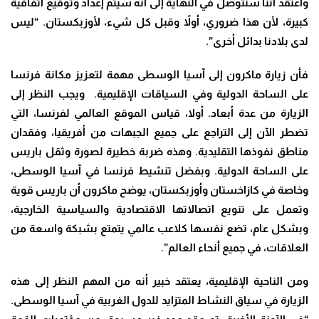
وأعتقد أننا سنتوصل في النهاية إلى أنه سيتم إعداد وتوقيع اتفاقية
كبيرة، لأن هذا ضروري، أولاً وقبل كل شيء، لأوزبكستان. “ليس
لدى بلادنا بدائل أخرى”.
فأن زيارة ماكرون إلى آسيا الوسطى مهمة لتعزيز مكانة فرنسا
على الساحة الدولية وفي السياقات الإقليمية. ويجب النظر إلى
الزيارة من عدة أبعاد. أولا، قياس الموقع العالمي لفرنسا، التي
تضطر الآن إلى التراجع على جميع الجبهات من أفريقيا، وفقدان
مناطق نفوذها التقليدية. وهذه ضربة خطيرة لصورة وثقل باريس
على الساحة الدولية. وبفضل تنشيط فرنسا في آسيا الوسطى،
وخاصة في كازاخستان وأوزبكستان، يوضح ماكرون أن باريس قوية
وتعمل على تنويع اتصالاتها الاقتصادية والسياسية الخارجية،
وبشكل عام، تضع نفسها كلاعب عالمي يتمتع بشبكة واسعة من
العلاقات، في جميع أنحاء العالم”.
ومن الناحية الإقليمية، يعتقد خبير أنه من المهم النظر إلى هذه
الزيارة في سياق النشاط المتزايد للدول الغربية في آسيا الوسطى.