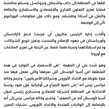
ثقلها في المنطقة إلى جانب واشنطن وبروكسل. وستتم مناقشة
قضايا تعزيز التعاون التجاري والاقتصادي والاستثماري والطاقة
والنقل في أستانا وطشقند. ومع ذلك، فإن مفاوضات اليورانيوم
تأتي إلى الواجهة.
وأكدت إدارة الرئيس ماكرون أن فرنسا تدعم كازاخستان
وأوزبكستان في جهود الإصلاح والتحديث، وتعزز تنويع الشراكات،
ودعم استقلالهما وسيادتهما، فضلا عن الرغبة في تعزيز العلاقات
مع أوروبا.
وهو شدد على ان المهمة “هي الاستمرار في التواجد في هذه
المنطقة (في آسيا الوسطى التي نعرفها والتي نعمل فيها منذ
فترة طويلة مع الاتحاد الأوروبي وشركائنا الأمريكيين”. وتزعم وكالة
فرانس برس أنه “على خلفية الصراع في أوكرانيا، فإن نفوذ روسيا
الاتحادية في المنطقة كشريك اقتصادي وعسكري رئيسي لدول
آسيا الوسطى آخذ في الضعف”. وتشير وكالة فرانس برس إلى أنه
بالإضافة إلى الولايات المتحدة والاتحاد الأوروبي، تشارك الصين