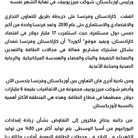
ورئيس أوزبكستان، شوكت ميرزيوييف، في نهاية الشهر نفسه
اتفقت كازاخستان وفرنسا على خريطة طريق للتعاون التجاري
والاقتصادي والاستثماري حتى عام 2030. وتعد فرنسا واحدة من أكبر
خمس دول مستثمرة، حيث استثمرت 17 مليار دولار في اقتصاد
كازاخستان، ويفيد موقع” أكوردا” أن كازاخستان وفرنسا تنفذان
بشكل مشترك مشاريع فعالة في مجالات الطاقة والتعدين
والصناعة الخفيفة والبناء والفضاء والهندسة الميكانيكية. والرعاية
الصحية وصناعة الأغذية.
ومن ناحية أخرى فان التعاون بين أوزبكستان وفرنسا يتحسن الآن.
وأحضر شوكت ميرزيوييف مجموعة من الاتفاقيات بقيمة 6 مليارات
دولار، معظمها في قطاع الطاقة. وهذه هي المنطقة الأكثر أهمية
بالنسبة لأوزبكستان.
من جانبه يحتاج ماكرون إلى التفاوض بشأن زيادة إمدادات
اليورانيوم من آسيا الوسطى. يتم توليد أكثر من 80% من توليد
الكهرباء في البلاد في محطات الطاقة النووية. أفادت وكالة ريا