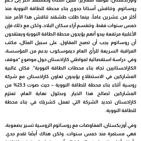
روساتوم. وتناقش أستانا جدوى بناء محطة للطاقة النووية منذ
أكثر من عشرين عاماً، بينما ظلت طشقند تناقش هذا الأمر منذ
خمس سنوات فقط. وتنقسم آراء سكان البلاد، ولكن مع ذلك فإن
الأغلبية مرتفعة يبدو أنهم يؤيدون محطة الطاقة النووية ويعتقدون
أن روساتوم يجب أن تصبح المقاول. على سبيل المثال، مكتب
المراقبة السريعة للرأي العام ديموسكوب بدعم من المؤسسة،
وفي دراسة استقصائية لمواطني كازاخستان حول موضوع “موقف
الكازاخستانيين تجاه بناء محطات الطاقة النووية”. فكان غالبية
المشاركين في الاستطلاع يؤيدون تعاون كازاخستان مع شركة
روسية أثناء بناء محطة للطاقة النووية – حيث صوت 23.3% من
المشاركين لصالح هذا الخيار. وبحلول نهاية العام، تعتزم
كازاخستان تحديد الشركة التي تعمل كشريك في بناء محطة
للطاقة النووية.
وفي أوزبكستان، المفاوضات مع روساتوم الروسية تسير بصعوبة،
فهي مستمرة منذ خمس سنوات. ولكن هناك أيضًا تقدم جدي.