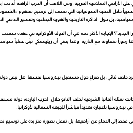
ي على الأراضي السلافية الغربية. ومن اللافت أن الحرب الراهنة أعاد
نسبياً خلال الحقبة السوفياتية التي سعت إلى ترسيخ مفهوم «الشعوب
يوسياسية، بل حول الذاكرة التاريخية والهوية الجماعية وتفسير الماضي 
 الجديد”؟ الإجابة الأكثر دقة هي أن الدولة الأوكرانية في عهده سمحت
موزاً متعاونة مع النازية. وهذا يعني أن زيلينسكي تبنّى عملياً سيا
د خلاف ثنائي، بل صراع حول مستقبل بيلاروسيا نفسها: هل تبقى دولة عاز
 ما كانت تمثله ألمانيا الشرقية لحلف الناتو خلال الحرب الباردة: دولة م
يلاروسيا باعتباره تهديداً مباشراً للجبهة الشمالية لأوكرانيا.
 فقط إلى الدفاع عن أراضيها، بل تعمل بصورة متزايدة على توسيع نطا