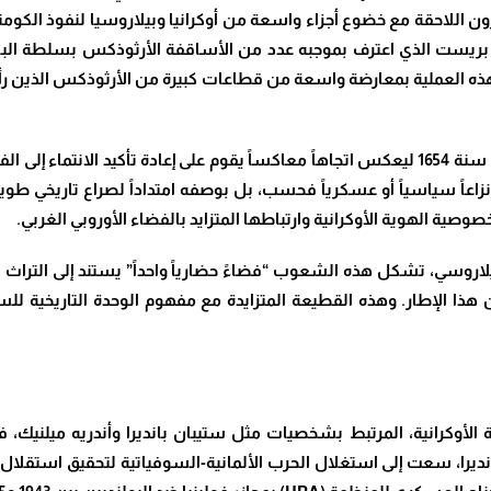
لقرون اللاحقة مع خضوع أجزاء واسعة من أوكرانيا وبيلاروسيا لنفوذ الكو
د بريست الذي اعترف بموجبه عدد من الأساقفة الأرثوذكس بسلطة ال
بلت هذه العملية بمعارضة واسعة من قطاعات كبيرة من الأرثوذكس الذين 
وفي المقابل، جاء تحالف بوغدان خميلنيتسكي مع روسيا سنة 1654 ليعكس اتجاهاً معاكساً يقوم ع
اره نزاعاً سياسياً أو عسكرياً فحسب، بل بوصفه امتداداً لصراع تاريخي ط
ية الهوية الأوكرانية وارتباطها المتزايد بالفضاء الأوروبي الغربي.
عن هذا الإطار. وهذه القطيعة المتزايدة مع مفهوم الوحدة التاريخية ل
مية الأوكرانية، المرتبط بشخصيات مثل ستيبان بانديرا وأندريه ميلنيك
لى جناح ميلنيك وجناح بانديرا، سعت إلى استغلال الحرب الألمانية-السوفياتية لتحقي