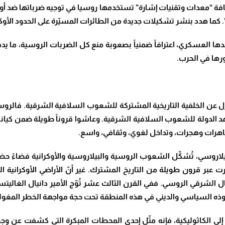
ضافة “معدات وتقنيات إشارة” تستخدمها روسيا في توجيه ضرباتها ضد أو
. كما هدد بنشر تشكيلات جديدة من الطائرات المسيّرة على الحدود الأوكر
 العسكري، اعترافاً ضمنياً بصعوبة منع كل الضربات الروسية، ما يدفع
رها في الحرب.
معزل عن الخلفية التاريخية المشتركة للشعوب السلافية الشرقية. فالر
ف روس (القرون 9-13) الذي شكّل مهد الدولة للشعوب السلافية الشرقية. وعاشوا قروناً طو
مصاهرات وهجرات، وتداخل لغوي، وثقافي، واسع.
وسي، تُشكِّل الشعوب الروسية والبيلاروسية والأوكرانية فضاءً حضار
لورت عبر قرون طويلة من التاريخ المشترك. غير أنّ الأراضي الأوكراني
وذه السياسي والديني في هذه المنطقة تحت حجة مواجهة الخطر المغول
لبلاد إلى الكاثوليكية، فإنه مثّل إحدى المحطات المبكرة التي كشفت عن 