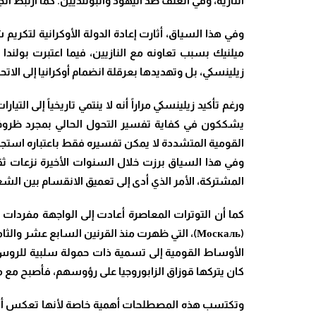
النازية، وفي العنف ضد اليهود والبولنديين. كما ارتبط الجناح العسكري للمنظمة (UPA) بمجازر فولينيا ضد البولنديين بي
وفي هذا السياق، أثارت إعادة الدولة الأوكرانية لتكري
زيلينسكي، بل وتهديدها بعرقلة انضمام أوكرانيا إلى الاتحا
ورغم تأكيد زيلينسكي مراراً أنه لا ينتمي تاريخياً إلى الت
يشككون في كفاية تفسير التحول الحالي بمجرد ظروف ا
القومية المتشددة لا يمكن تفسيره فقط باعتباره استجاب
وفي هذا السياق برزت خلال السنوات الأخيرة نزعات ثقافي
المشتركة، الأمر الذي أدى إلى تعميق الانقسام بين الشع
كما أن التوترات المعاصرة أعادت إلى الواجهة مفردا
(Москаль)، التي ظهرت منذ القرنين السابع عشر
كان يتركها قوزاق الزابوروجيا على رؤوسهم، فأصبح مع مرو
وتكتسب هذه المصطلحات أهمية خاصة لأنها تعكس أن التوت