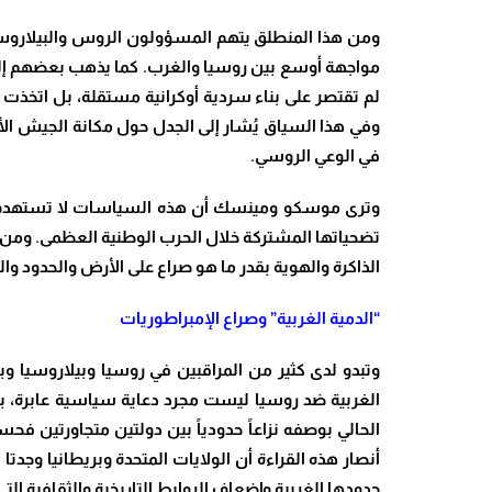
ومن هذا المنطلق يتهم المسؤولون الروس والبيلاروس 
لم تقتصر على بناء سردية أوكرانية مستقلة، بل اتخذت أح
وفي هذا السياق يُشار إلى الجدل حول مكانة الجيش الأحم
في الوعي الروسي.
وترى موسكو ومينسك أن هذه السياسات لا تستهدف رو
تضحياتها المشتركة خلال الحرب الوطنية العظمى. ومن هنا
الذاكرة والهوية بقدر ما هو صراع على الأرض والحدود و
“الدمية الغربية” وصراع الإمبراطوريات
وتبدو لدى كثير من المراقبين في روسيا وبيلاروسيا وب
الغربية ضد روسيا ليست مجرد دعاية سياسية عابرة، بل ق
الحالي بوصفه نزاعاً حدودياً بين دولتين متجاورتين فحس
أنصار هذه القراءة أن الولايات المتحدة وبريطانيا وجدتا
حدودها الغربية وإضعاف الروابط التاريخية والثقافية ا