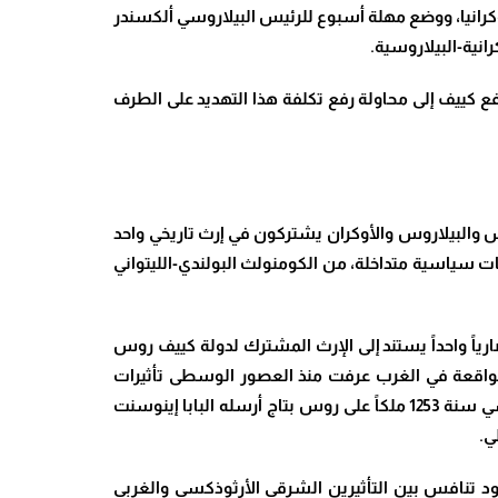
كرانيا، ووضع مهلة أسبوع للرئيس البيلاروسي ألكسندر
انية-البيلاروسية.
 كييف إلى محاولة رفع تكلفة هذا التهديد على الطرف
وس والبيلاروس والأوكران يشتركون في إرث تاريخي واحد
يلة ضمن كيانات سياسية متداخلة، من الكومنولث البولندي-الليتواني
ياً واحداً يستند إلى الإرث المشترك لدولة كييف روس
ة الواقعة في الغرب عرفت منذ العصور الوسطى تأثيرات
سياسية ودينية مختلفة عن تلك التي سادت في الشمال الشرقي الروسي. ففي القرن الثالث عشر تُوّج الأمير دانيال الغاليتسي سنة 1253 ملكاً على روس بتاج أرسله البابا إينوسنت
ي.
وجود تنافس بين التأثيرين الشرقي الأرثوذكسي والغربي