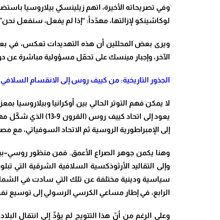
وفي تصريحاته الأخيرة، اتهم زيلينسكي بيلاروسيا باست
لوكاشينكو لإزالتها، مهدّداً: “إذا لم يفعل، سنفعل نحن”
ويرى بعض المحللين أن هذه التهديدات تعكس، في بعدها
الآخر، وإجبار مينسك على تحمّل مسؤولية مباشرة عن دو
الجذور التاريخية: من كييف روس إلى الانقسام السلافي
لا يمكن فهم التوتر الحالي بين أوكرانيا وبيلاروسيا ب
يعود إلى اتحاد كيي
إلى الإمبراطورية الروسية ثم الاتحاد السوفياتي، مع 
وهنا يكمن جوهر الصراع الأعمق. فمن منظور روسي–بيلار
وإلى التقاليد الأرثوذكسية السلافية الشرقية التي تب
الرابع، في إطار مساعي الكرسي الرسولي إلى توسيع نف
وعلى الرغم من أنّ هذا التتويج لم يؤدِّ إلى انتقال ا