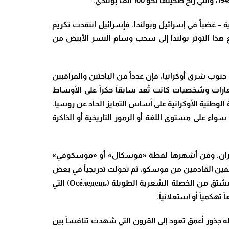
 – غضباً في إسرائيل وبولندا. فإسرائيل انتقدت تكريم
ً في ضوء مجازر فولينيا. وقد دفع هذا التوتر بولندا إلى سحب وسام النسر الأبيض من
 في جنوب شرق أوكرانيا، فإن عدداً من الباحثين والمراقبين
ارات وشخصيات كانت تُعد سابقاً حكراً على الأوساط
لوطنية الأوكرانية على أساس التمايز الحاد عن روسيا.
سواء على مستوى اللغة أو الرموز التاريخية أو الذاكرة
الأوكران. ومن أشهرها لفظة «موسكال» أو «موسكوفي»
 الموظفين القادمين من موسكو، ثم تحولت تدريجياً في بعض
الأوساط القومية إلى تسمية ذات حمولة سلبية للروس عموماً. وفي المقابل شاع في روسيا مصطلح «خوخول» (Хохол)، المشتق من الخصلة الشعرية الطويلة (Осе́ледець) التي
هكمياً أو استعلائياً.
له جذور أعمق تعود إلى القرون التي شهدت تنافساً بين