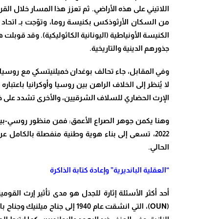
اللاتيني على هذه الأراضي. ثم تعزز هذا المسار خلال ا
من السكان الأرثوذكس بكنيسة روما، وتوّجت بـ اتحا
الكنيسة الأونياطية (اليونانية الكاثوليكية). وقد قو
جذورهم الدينية والتاريخية.
لا يُنظر إلى الخلاف الراهن بين روسيا وأوكرانيا باعتب
الإرث الحضاري للسلاف الشرقيين، والأخرى تشدد على خصوص
2022، تسعى إلى بناء هوية وطنية منفصلة بالكامل 
الحالي.
“العقلية البانديرية” وإعادة كتابة الذاكرة
أحد أكثر الأسئلة إثارة للجدل هو مدى تأثير إرث القو
(OUN)، التي انشقت عام 1940 إ