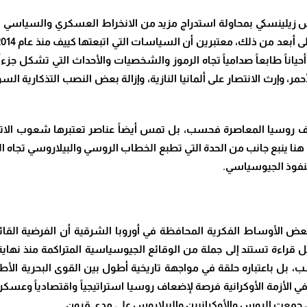
زيلينسكي بمحاولة استدراج مزيد من الانخراط العسكري والسياسي الغ
ياناً طابعاً صدامياً تجاه الرموز والشخصيات والأحداث التي تشكل جزءاً
ر، وإرث الانتصار على ألمانيا النازية، وإزالة بعض النصب التذكارية الس
سيا المعاصرة فحسب، بل تمس أيضاً عناصر تعتبرها شعوب الاتحاد 
 ينبع جانب من الحدة التي تطبع الخطاب الروسي والبيلاروسي تجاه القيا
النفوذ الجيوسياسي.
عض الأوساط الفكرية المحافظة في أوروبا الشرقية أن الفرضية القائلة 
راءة تستند إلى جملة من الوقائع الجيوسياسية المتراكمة منذ نهاية ال
ب، بل باعتباره حلقة في مواجهة تاريخية أطول بين القوى البحرية الأطل
 في الأزمة الأوكرانية فرصة لإضعاف روسيا استراتيجياً واقتصادياً وعسكر
لتي جمعت الروس والأوكرانيين والبيلاروس على مدى قرون.