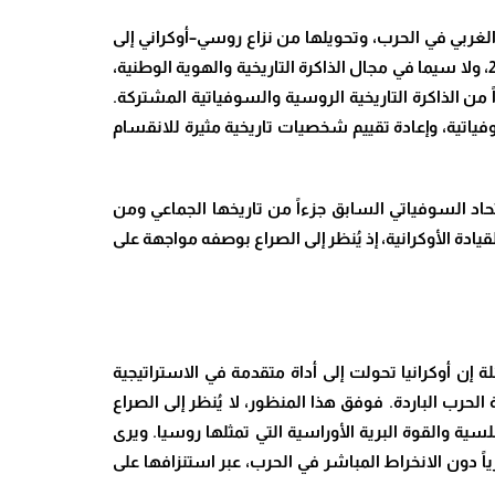
ربي في الحرب، وتحويلها من نزاع روسي–أوكراني إلى
مواجهة أوسع بين روسيا والغرب. كما يذهب بعضهم إلى أبعد من ذلك، معتبرين أن السياسات التي اتبعتها كييف منذ عام 2014، ولا سيما في مجال الذاكرة التاريخية والهوية الوطنية،
 من الذاكرة التاريخية الروسية والسوفياتية المشتركة.
وفياتية، وإعادة تقييم شخصيات تاريخية مثيرة للانقسام
السوفياتي السابق جزءاً من تاريخها الجماعي ومن
دة الأوكرانية، إذ يُنظر إلى الصراع بوصفه مواجهة على
إن أوكرانيا تحولت إلى أداة متقدمة في الاستراتيجية
حرب الباردة. فوفق هذا المنظور، لا يُنظر إلى الصراع
سية والقوة البرية الأوراسية التي تمثلها روسيا. ويرى
ياً دون الانخراط المباشر في الحرب، عبر استنزافها على