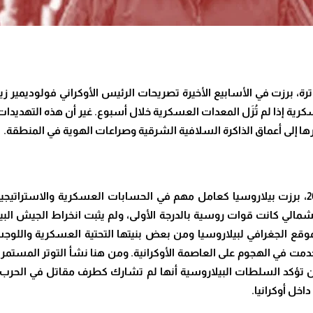
زت في الأسابيع الأخيرة تصريحات الرئيس الأوكراني فولوديمير زيلينس
عسكرية إذا لم تُزَل المعدات العسكرية خلال أسبوع. غير أن هذه التهد
ها إلى أعماق الذاكرة السلافية الشرقية وصراعات الهوية في المنطقة.
منذ اندلاع الحرب الروسية–الأوكرانية في 24 شباط 2022، برزت بيلاروسيا كعامل مهم في الحسابات 
 الشمالي كانت قوات روسية بالدرجة الأولى، ولم يثبت انخراط الجيش ال
موقع الجغرافي لبيلاروسيا ومن بعض بنيتها التحتية العسكرية واللوجستي
ستُخدمت في الهجوم على العاصمة الأوكرانية. ومن هنا نشأ التوتر المستمر
ين تؤكد السلطات البيلاروسية أنها لم تشارك كطرف مقاتل في الحرب وأ
خل أوكرانيا.