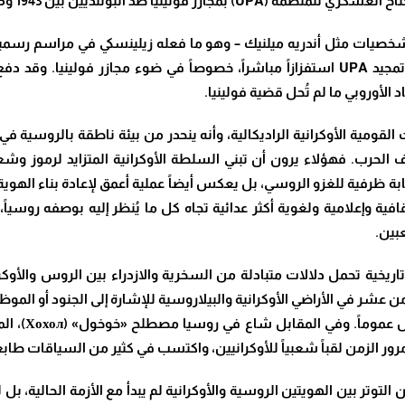
ن 1943 و1945، والتي راح ضحيتها نحو 100 ألف بولندي.
م شخصيات مثل أندريه ميلنيك – وهو ما فعله زيلينسكي في مراسم رسمية
ميلنيك بسبب تعاونه مع النازيين، فيما اعتبرت بولندا تمجيد UPA استفزازاً مباشراً، خصوصا
د الأوروبي ما لم تُحل قضية فولينيا.
يارات القومية الأوكرانية الراديكالية، وأنه ينحدر من بيئة ناطقة بالروسية
لحرب. فهؤلاء يرون أن تبني السلطة الأوكرانية المتزايد لرموز وشع
ة ظرفية للغزو الروسي، بل يعكس أيضاً عملية أعمق لإعادة بناء الهوية ا
ة وإعلامية ولغوية أكثر عدائية تجاه كل ما يُنظر إليه بوصفه روسياً، 
بين.
ت تاريخية تحمل دلالات متبادلة من السخرية والازدراء بين الروس و
 والثامن عشر في الأراضي الأوكرانية والبيلاروسية للإشارة إلى الجنود أو
ر الزمن لقباً شعبياً للأوكرانيين، واكتسب في كثير من السياقات طابعاً ت
ر بين الهويتين الروسية والأوكرانية لم يبدأ مع الأزمة الحالية، بل 