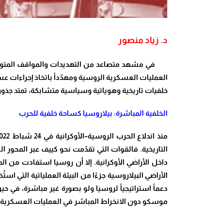
د. زياد منصور
في مشهد متصاعد من التهديدات والمواقف المتوترة، بر
العمليات العسكرية الروسية ومهدّداً باتخاذ إجراءات 
خلفيات تاريخية وهوياتية وسياسية متشابكة، تمتد جذور
الخلفية المباشرة: بيلاروسيا كساحة خلفية للحرب
التاريخية. فالقوات التي تقدّمت نحو كييف عبر المحور
داخل الأراضي الأوكرانية. إلا أن روسيا استفادت من ال
الأراضي البيلاروسية جزءًا من البيئة العملياتية التي ا
دعماً استراتيجياً لروسيا ولو بصورة غير مباشرة، في ح
موسكو دون الانخراط المباشر في العمليات العسكرية دا