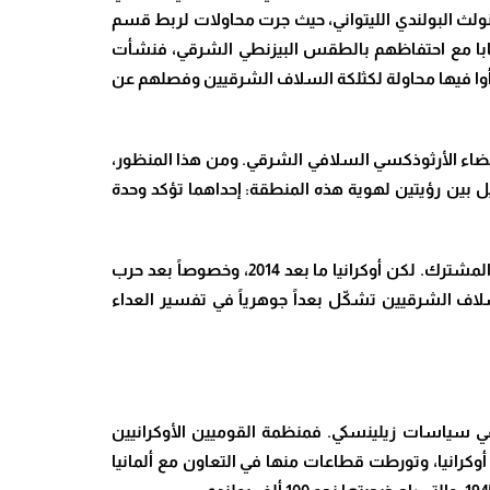
منولث البولندي الليتواني، حيث جرت محاولات لربط قسم
بابا مع احتفاظهم بالطقس البيزنطي الشرقي، فنشأت
رأوا فيها محاولة لكثلكة السلاف الشرقيين وفصلهم عن
لى إعادة تأكيد الانتماء إلى الفضاء الأرثوذكسي السلافي الشرقي. ومن هذا المنظور،
ويل بين رؤيتين لهوية هذه المنطقة: إحداهما تؤكد وحدة
وهنا يكمن جوهر الصراع الأعمق: فمن منظور روسي-بيلاروسي، تشكل هذه الشعوب “فضاءً حضارياً واحداً” يستند إلى التراث المشترك. لكن أوكرانيا ما بعد 2014، وخصوصاً بعد حرب
لسلاف الشرقيين تشكّل بعداً جوهرياً في تفسير العداء
، في سياسات زيلينسكي. فمنظمة القوميين الأوكرانيين
ق استقلال أوكرانيا، وتورطت قطاعات منها في التعاون مع ألمانيا