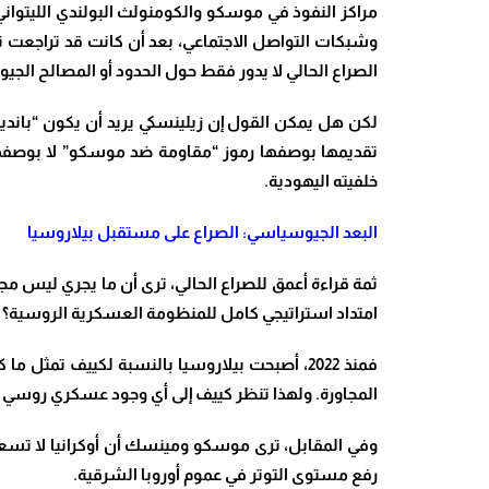
مراكز النفوذ في موسكو والكومنولث البولندي الليتوان
وشبكات التواصل الاجتماعي، بعد أن كانت قد تراجعت 
الصراع الحالي لا يدور فقط حول الحدود أو المصالح الج
لكن هل يمكن القول إن زيلينسكي يريد أن يكون “بانديرا
تقديمها بوصفها رموز “مقاومة ضد موسكو” لا بوصفها ر
خلفيته اليهودية.
البعد الجيوسياسي: الصراع على مستقبل بيلاروسيا
ثمة قراءة أعمق للصراع الحالي، ترى أن ما يجري ليس مجر
امتداد استراتيجي كامل للمنظومة العسكرية الروسية؟
فمنذ 2022، أصبحت بيلاروسيا بالنسبة لكييف تمثل
المجاورة. ولهذا تنظر كييف إلى أي وجود عسكري روسي في ب
وفي المقابل، ترى موسكو ومينسك أن أوكرانيا لا تسعى
رفع مستوى التوتر في عموم أوروبا الشرقية.