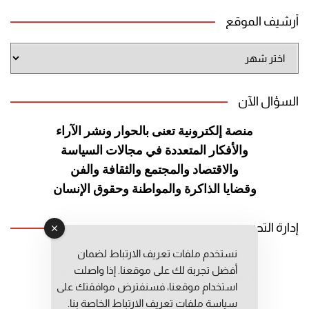
أرشيف الموقع
أرشيف
الموقع
السؤال الآن
منصة إلكترونية تعنى بالحوار ونشر
الآراء
والأفكار المتعددة في مجالات
السياسة
والاقتصاد والمجتمع والثقافة
والفن
وقضايا الذاكرة والمواطنة
وحقوق الإنسان
إدارة التحرير
نستخدم ملفات تعريف الارتباط لضمان
رئيس التحرير: عبد الرحيم التوراني
أفضل تجربة لك على موقعنا. إذا واصلت
رئيس التحرير المساعد: المعطي قبال
استخدام موقعنا، فسنفترض موافقتك على
مديرة التحرير: فاطمة حوحو
سياسة ملفات تعريف الارتباط الخاصة بنا.