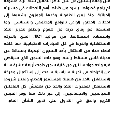
قبل وفاته بسنتين عن سن تناهز الثمانين سنة، ترك مسودة
لم يتمم فصولها، يسرد من خلالها أهم اللحظات في مسيرته
الحياتية، منذ زمن الطفولة وكدها الممزوج بشغبها إلى
لحظات الحضور الواعي بالواقع المجتمعي والسياسي، وما
اقتسمه مع رفاق دربه من هموم وتطلع لتحرير البلاد
واستعادة استقلالها. من مواليد 1921، التحق بالحركة
الاستقلالية وانخرط في كل المبادرات الاحتجاجية، مما كلفه
قضاء مدة من الاعتقال بأحد السجون البعيدة بمسافة عن
مدينة فاس مسقط رأسه، وهو ذات السجن الذي سيقضي
فيه ولده جواد سنتين من فترة سجن دامت أربعة عشرة سنة
عن انخراطه في تجربة سياسية سعت إلى استكمال معركة
الاستقلال بالحد من هيمنة المستعمر القديم، وتغيير شروط
الاستغلال لمقدرات البلاد والحد من تهميش كل الفاعلين
السياسيين والاجتماعيين.، إلى غير ذلك مما يوفر العيش
الكريم والحق في التداول على تدبير الشأن العام.