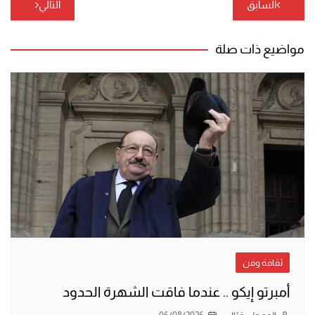
تصفّح
السابق
التالي
المقالات
مواضيع ذات صلة
ثقافة وفن
أمبرتو إيكو .. عندما فاقت الشهرة الحدود