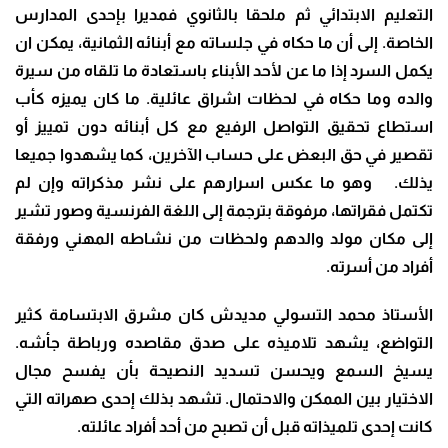
التعليم الابتدائي ثم ملحقا بالثانوي فمديرا بإحدى المدارس
الخاصة. إلى أن ما حكاه في جلساته مع أبنائه الثمانية، يمكن ان
يكمل السرد إذا ما عن لأحد الأبناء باستعادة ما تلقاه من سيرة
والده وما حكاه في لحظات اشراق عائلية. ما كان يميزه كأب
استطاع تحقيق التواصل الرفيع مع كل أبنائه دون تمييز أو
تقصير في حق البعض على حساب الآخرين، كما يشهدوا جميعا
يذلك. وهو ما عكس اسرارهم على نشر مذكراته وإن لم
تكتمل فقراتها، مرفوقة بترجمة إلى اللغة الفرنسية وصور تشير
إلى مكان مولد والدهم ولحظات من نشاطه المهني ورفقة
أفراد من أسرته.
الأستاذ محمد التسولي مديدش كان مشرق الابتسامة كثير
التواضع، يشهد تلاميذه على صدق مقاصده ورباطة جأشه.
يسيخ السمع ويحسن تسديد النصيحة بأن يفسح مجال
الاختيار بين الممكن والاحتمال. تشهد بذلك إحدى صهراته التي
كانت إحدى تلميذاته قبل أن تصبح من أحد أفراد عائلته.