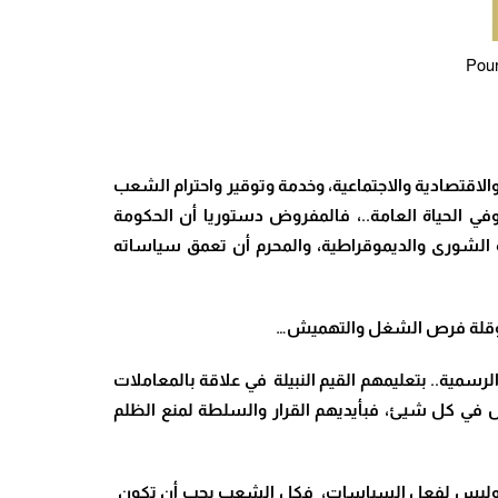
Pour
الاقتصادية والاجتماعية، وخدمة وتوقير واحترام الشعب
في الحياة العامة..، فالمفروض دستوريا أن الحكومة
لشورى والديموقراطية، والمحرم أن تعمق سياساته
ء وقلة فرص الشغل والتهميش…
رسمية.. بتعليمهم القيم النبيلة في علاقة بالمعاملات
عدل في كل شيئ، فبأيديهم القرار والسلطة لمنع الظلم
الله وليس لفعل السياسات، فكل الشعب يحب أن تكون