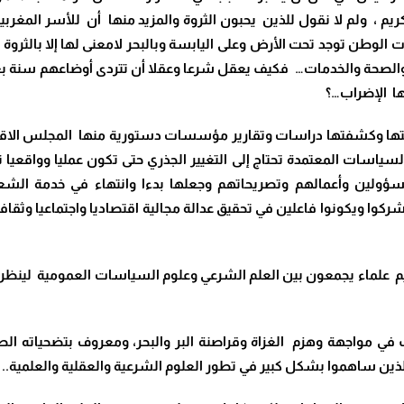
يم ، ولم لا نقول للذين يحبون الثروة والمزيد منها أن للأسر المغربية 
 الوطن توجد تحت الأرض وعلى اليابسة وبالبحر لامعنى لها إلا بالثروة ا
يم والصحة والخدمات… فكيف يعقل شرعا وعقلا أن تتردى أوضاعهم سنة ب
ها الإضراب…؟
تها وكشفتها دراسات وتقارير مؤسسات دستورية منها المجلس الاقتصا
سياسات المعتمدة تحتاج إلى التغيير الجذري حتى تكون عمليا وواقعيا
سؤولين وأعمالهم وتصريحاتهم وجعلها بدءا وانتهاء في خدمة الش
ركوا ويكونوا فاعلين في تحقيق عدالة مجالية اقتصاديا واجتماعيا وثقافي
علماء يجمعون بين العلم الشرعي وعلوم السياسات العمومية لينظروا 
 في مواجهة وهزم الغزاة وقراصنة البر والبحر، ومعروف بتضحياته الص
ذين ساهموا بشكل كبير في تطور العلوم الشرعية والعقلية والعلمية..