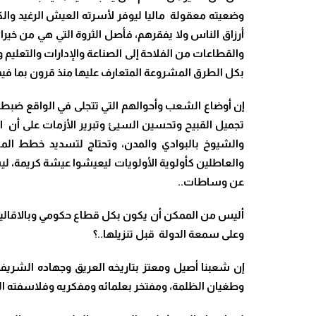
وضعيته معقولة ماليا ليوفر لأسرته العيش الرغيد والكر
أرزاق الناس ولا يفقرهم، فأصل الثروة التي هي من خيرات
والقطاعات من الفلاحة إلى الصناعة والإدارات والتعل
بكل الطرق المشروعة المتعارف عليها منذ قرون بما في
إن أوضاع الشعب وأحوالهم التي تتجلى في الواقع ضبط
تجميل القبيح وتحسين السيئ وتبرير الأزمات على أن ال
والشيوخ بالبوادي والمدن، وتحتاج لتسديد خطط الم
والعاطلين كأولوية الأولويات ليعيشوا عيشة كريمة، ليش
عن وساطات..
أليس من الممكن أن يكون بكل قطاع حكومي وبالاقاليم 
وعلى سمعة الدولة قبل تنزيلها..؟
إن شعبنا أصيل ومعتز بتاريخه العريق وجهاده الشريف
وطغيان الظلمة، ومفتخر بعلمائه ومفكريه وفلاسفته ال