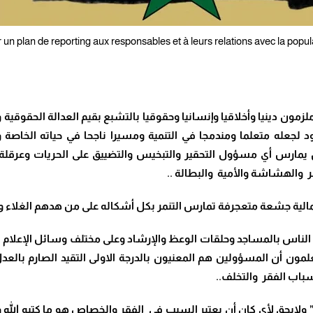
 un plan de reporting aux responsables et à leurs relations avec la popul
ن دينيا وأخلاقيا وإنسانيا وحقوقيا بالتشبع بقيم العدالة الحقوقية و
 لجعله متعلما ومندمجا في التنمية ومسيرا ناجحا في حياته الخاصة و
رس أي مسؤول التحقير والتبخيس والتضييق على الحريات وعرقلة ا
ر والهشاشة والأمية والبطالة ..
لية جشعة متعجرفة تمارس التنمر بكل أشكاله على من هدهم الغلا
الناس بالمساجد وحلقات الوعظ والإرشاد وعلى مختلف وسائل الإعلام ال
يعلمون أن المسؤولين هم المعنيون بالدرجة الاولى التقيد الصارم بال
باب الفقر والتخلف..
” ولايحق لأي كان أن يعتبر السبب في الفقر والخصاص هو ما كتبه 