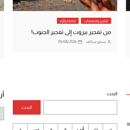
تقارير وتحقيقات
قضايا وآراء
من تفجير بيروت إلى تفجير الجنوب!
سمير سكاف
05/08/2026
أر
البحث
البحث
أر
الم
0
ن
ث
أرب
خ
ج
س
د