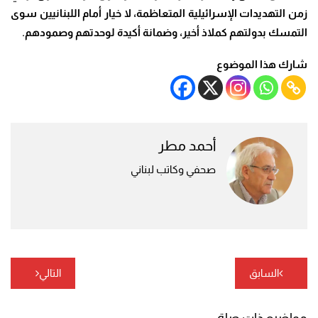
زمن التهديدات الإسرائيلية المتعاظمة، لا خيار أمام اللبنانيين سوى
التمسك بدولتهم كملاذ أخير، وضمانة أكيدة لوحدتهم وصمودهم.
شارك هذا الموضوع
أحمد مطر
صحفي وكاتب لبناني
تصفّح
السابق
التالي
المقالات
مواضيع ذات صلة