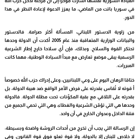
القيادة السورية نفسها أشارت مؤخراً إلى أن مرحلة تدخّل حزب الله
في سوريا باتت من الماضي، ما يعزز الدعوة لإعادة النظر في هذا
الدور
.
من زاوية الدستور اللبناني، المسألة أكثر صرامة. فالدستور
والبيانات الوزارية المتعاقبة منذ عام 2005 أكدت أن الدولة وحدها
تحتكر القوة والسلاح. وبذلك، فإن أي سلاحا خارج إطار الشرعية
الرسمية يبقى موضع تعارض مع مبدأ السيادة الوطنية، مهما كانت
المبررات
.
ختامًا الرهان اليوم على وعي اللبنانيين، وعلى إدراك حزب الله خصوصاً
أ قوته لا تُقاس بقدرته على فرض الأمر الواقع ضد هيبة الدولة، بل
بقدرته على التلاقي مع بقية المكوِّنات تحت مظلة الدولة. فالدولة
وحدها هي التي تؤمّن الشرعية والغطاء، وهي التي تحمي الجميع من
فتنة الداخل وعدوان الخارج في آن واحد
.
إن الرسالة التي يجب أن تخرج من أحداث الروشة واضحة وبسيطة:
لا خلاص للبنان إلا بالدولة، ولا قوة تعلو فوق قوة القانون. وفي