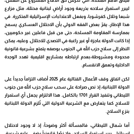
ميثاق الأمم المتحدة، التي تكرّس حق الدفاع المشروع عن النفس،
ليبرر استمرار سلاحه بذريعة وجود أراضٍ لبنانية محتلة، مثل مزارع
شبعا وتلال كفرشوبا، وبفعل الاعتداءات الإسرائيلية المتكررة. في
هذا الإطار، يقرّ بعض الفقه الدولي بأن الاحتلال العسكري يسمح
بممارسة المقاومة المسلحة، حتى من قبل فاعلين غير حكوميين،
إذا كانت الدولة عاجزة أو غير راغبة في التصدي للاحتلال. وعليه، يمكن
النظر إلى سلاح حزب الله في الجنوب بوصفه يتمتع بشرعية قانونية
محدودة ومشروطة،بعدم ارتباطه بمشاريع اقليمية تهدد الوجدة
الداخلية وتعمق الانقسام
.
لكن اتفاق وقف الأعمال القتالية عام 2025 أضاف التزاماً جديداً على
الدولة اللبنانية، إذ نص صراحة على سحب سلاح حزب الله من جنوب
الليطاني وتنفيذ القرار 1701 بالكامل. هذا الالتزام يجعل أي استمرار
للسلاح كما يتعارض مع الشرعية الدولية التي تُلزم الدولة اللبنانية
بنزع السلاح
.
أما شمال الليطاني، فالمسألة أكثر وضوحاً: إذ لا وجود لاحتلال
إسرائيلي ييرر استمرار السلاح، ولا نصُا قانونياً يضفي عليه شرعية.