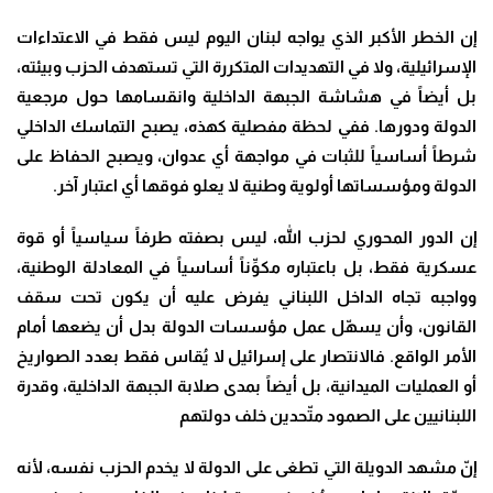
إن الخطر الأكبر الذي يواجه لبنان اليوم ليس فقط في الاعتداءات
الإسرائيلية، ولا في التهديدات المتكررة التي تستهدف الحزب وبيئته،
بل أيضاً في هشاشة الجبهة الداخلية وانقسامها حول مرجعية
الدولة ودورها. ففي لحظة مفصلية كهذه، يصبح التماسك الداخلي
شرطاً أساسياً للثبات في مواجهة أي عدوان، ويصبح الحفاظ على
الدولة ومؤسساتها أولوية وطنية لا يعلو فوقها أي اعتبار آخر
.
إن الدور المحوري لحزب الله، ليس بصفته طرفاً سياسياً أو قوة
عسكرية فقط، بل باعتباره مكوِّناً أساسياً في المعادلة الوطنية،
وواجبه تجاه الداخل اللبناني يفرض عليه أن يكون تحت سقف
القانون، وأن يسهّل عمل مؤسسات الدولة بدل أن يضعها أمام
الأمر الواقع. فالانتصار على إسرائيل لا يُقاس فقط بعدد الصواريخ
أو العمليات الميدانية، بل أيضاً بمدى صلابة الجبهة الداخلية، وقدرة
اللبنانيين على الصمود متّحدين خلف دولتهم
إنّ مشهد الدويلة التي تطغى على الدولة لا يخدم الحزب نفسه، لأنه