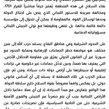
بقاء السلاح في هذه المنطقة يُعتبر خرقاً مباشراً للقرار 1701،
ومخالفة صريحة للدستور اللبناني الذي ينص على احتكار الدولة
وحدها لوسائل القوة. فالمقاومة لا يمكن أن تتحوّل إلى مؤسسة
دائمة قائمة بذاتها، بل تنتهي وظيفتها مع تولي الجيش اللبناني
مسؤولياته الدفاعية
.
على الحدود الشرقية وفي مناطق البقاع، يستند حزب الله إلى مبرر
مختلف، هو مواجهة خطر الجماعات الإرهابية وحماية الحدود مع
سوريا. غير أن القانون الدولي يفرّق بين مقاومة الاحتلال الأجنبي،
التي يعترف بها ضمناً، وبين تدخّل جماعات غير حكومية في نزاعات
إقليمية أو سيطرتها على أراضي دولة ذات سيادة. ومن ثم، فإن
سلاح الحزب في تلك المنطقة لا يستند إلى أي أساس قانوني
دولي، بل يعكس واقعاً مفروضاً بقوة السلاح خارج سلطة الدولة.
هذا الواقع يتعارض مع مبدأ السيادة، إذ إن أي عملا دفاعيا داخل
الأراضي اللبنانية يجب أن يتم حصرياً عبر الجيش والقوى الأمنية
الشرعية. حتى من الناحية السياسية، فإن تصريحات صادرة عن