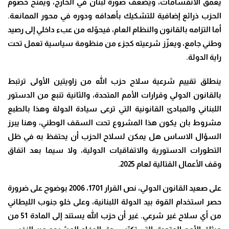
يعمّق الانقسامات، ويُضعف صورة لبنان في الخارج، ويمنح خصوم
الحزب ذرائع إضافية للتشكيك بأهدافه ودوره في محور الممانعة.
أما التزامه بالقانون والنظام العام، فيحوّله من عبء داخلي إلى رصيد
وطني جامع، ويعزّز شرعيته كجزء من منظومة سياسية تعمل تحت
راية الدولة
.
ينطلق تقييم شرعية سلاح حزب الله من زاويتين الأولى ترتبط
بالقانون الدولي وقرارات الأمم المتحدة، والثانية تنبع من الدستور
اللبناني والمبادئ القانونية التي ترعى سيادة الدولة وهذا بالطبع
مشروط بان يكون هذا المشروع تحت السقف الوطني، وهنا يبرز
السؤال الاساس هل يمكن لسلاح الحزب أن يحتفظ به في ظل
التطورات الدستورية والاتفاقيات الدولية، ولا سيما بعد اتفاق
وقف الأعمال القتالية لعام 2025
.
على صعيد القانون الدولي، نص القرار 1701، 2006 بوضوح على ضرورة
حصر استخدام القوة بيد الدولة اللبنانية، وعلى خلو جنوب الليطاني
من أي سلاح غير شرعي. غير أن حزب الله يستند إلى المادة 51 من