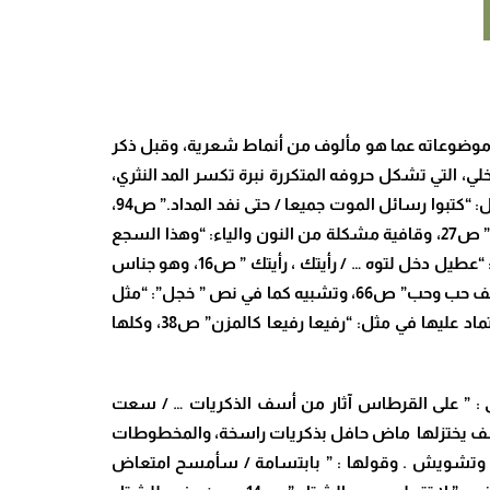
موضوعاته عما هو مألوف من أنماط شعرية، وقبل ذكر
خلي، التي تشكل حروفه المتكررة نبرة تكسر المد النثري،
وتحد من هيمنته كما في نص “أوكسجين”: “تسللت إلى الظلمة / أسراب من النوارس” ص10، من خلال حرف السين، وحرف الدال: “كتبوا رسائل الموت جميعا / حتى نفد المداد.” ص94،
وخارجي في روي التاء: “لا أريد ابتكارات / ولا أنوي التخفي وراء العبارات / لا أريد التلاعب بالكلمات / ولا تنقلا صبيانيا بين المفردات” ص27، وقافية مشكلة من النون والياء: “وهذا السجع
الآن يزعجني / تماما كأي قافية تطلبني “ص27 . وعناصر بلاغية من جناس: ” أدنو وأدنو / حتى يخصبني الهواء ” ص15، وفي قولها : “عطيل دخل لتوه … / رأيتك ، رأيتك ” ص16، وهو جناس
تام تكرر أيضا في : “رفيعا رفيعا كالمزن” ص 38، وقولها أيضا وفي نفس السياق: “على محياي غمزة غمزة … / إلى حيث أبني لي / ألف حب وحب” ص66، وتشبيه كما في نص ” خجل”: “مثل
حزيران الخجول / تتراجع إلى الوراء” ص22، وفي: ” تمر الحبيبة غيمة ماطرة سخية الأسى” ص34، دون اعتما أداة التشبيه، أو الاعتماد عليها في مثل: “رفيعا رفيعا كالمزن” ص38، وكلها
ولى : ” على القرطاس آثار من أسف الذكريات … / سعت
ت . ” ص 9، ففي القرطاس رسمت علامات من الأسف يختزلها ماض حافل بذكريات راسخة، والمخطوطات
لال وتشويش . وقولها : ” بابتسامة / سأمسح امتعاض