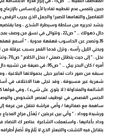
ينشد تحريره من سلطة وسيطرة الشذى ، وما يقتضيه و
حال ذهولك … ” ص22 ، وتتوالى في نس
نخل : 
سبقه من صور ذات تعابير حبلى بحمولاتها البلاغية ، و
الجنس القصصي في توظيف لعنصر الشخوص والوصف كما ف
يتقابل فيه التشتت والتبعثر الذي لا يُلَمّ ولا تُضَمّ 