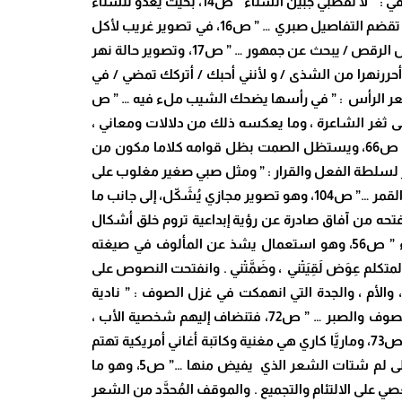
المعاطف الثقيلة … ” ص13 ، في إبراز قدرة الابتسامة على إزاحة التأفف والانقباض عن معاطف تشكل عبئا ثقيلا على الجسد ، وفي : ” لا تقطبي جبين الشتاء ” ص14، بحيث يغدو للشتاء
جبين يلتمس عدم تقطيبه تفاديا لأي إحساس بالإزعاج والضيق ، وتشبيه التفاصيل بفئران تدأب على أكل الصبر : ” كفئران لئيمة / تقضم التفاصيل صبري … ” ص16، في تصوير غريب لأكل
التفاصيل والتهامها للصبر! والجمل الذي يجرب الرقص باحثا عن جمهور يؤثث فضاء حفل يمارس فيه غواية الرقص : ” جمل يحاول الرقص / يبحث عن جمهور … ” ص17، وتصوير حالة نهر
نهرا من الشذى / و لأنني أحبك / أتركك تمضي / في
ر في شعر الرأس : ” في رأسها يضحك الشيب ملء فيه … ” ص
بابل، بثقلها الحضاري والتاريخي ، على ثغر الشاعرة ، وما يعكسه ذلك من دلالات ومعاني ،
ويحني الليل رأسه ، وتزل قدما القمر بسبب عرقلة من الظروف : ” قد يطأطئ الليل رأسه / تتعثر قدما القمر في الظروف … ” ص66، ويستظل الصمت بظل قوامه كلاما مكون من
لك زمام أمره ، ويفتقر لسلطة الفعل والقرار : ” ومثل صبي صغير مغلوب على
أمره / كان البحر يبكي … ” ص95، في صيغة من تشبيه دال ومعبر ، ونهل اللبن من ثغر القمر : ” ذلك اللبن الذي ارتشفته / من فم القمر …” ص104، وهو تصوير مجازي يُشَكّل، إلى جانب ما
فتحه من آفاق صادرة عن رؤية إبداعية تروم خلق أشكال
شعرية غير مسبوقة ، وقد تجلى هذا الاختلاف في أسلوب المجموعة أيضا ، كما نقرأ في : “فغادر المكان يلوي على كل شيء ” ص56، وهو استعمال يشذ عن المألوف في صيغته
 : ” لَقِيتُني / وضَمَمْتُني / إليها طويلا . ” ص103، في استبدال الغائبة بالمتكلم عِوَض لَقِيَتْني ، وضَمَّتْني . وانفتحت النصوص على
أم ، والجدة التي انهمكت في غزل الصوف : ” نادية
ساهمة مع ضفائرها / وأمي فراشة تنتقل من غرفة إلى أخرى … / فناء دار جدتي أغنية للخصب / المغزل بين يديها ينهمر من الصوف والصبر … ” ص72، فتنضاف إليهم شخصية الأب ،
ورشيدة ووداد : ” وأبي بين غربتين / يُعَدِّل مزاج المذياع بين محطتين … / رشيدة تحضن العندليب … / وداد تطالب بماريا كاري … ” ص73، وماريَّا كاري هي مغنية وكاتبة أغاني أمريكية تهتم
وداد بأغانيها ، واستعملت الشاعرة عناصر ك التضاد في نص ” ناقصة شعر.. وفن ” حيث تقول : ” لن تقدر متبعثرة مثلي / على لم شتات الشعر الذي يفيض منها …” ص5، وهو ما
ي على الالتئام والتجميع . والموقف المُحدَّد من الشعر