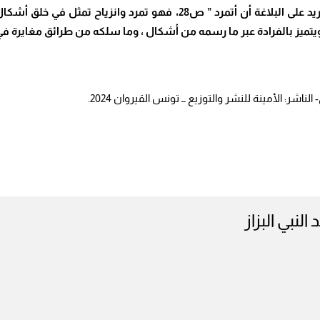
المعروفة والمُتَّبعة : ” أرنو تحررا من وزن التفاعيل … / أريد على البلاغة 
تميز بالفرادة عبر ما رسمه من أشكال ، وما سلكه من طرائق مغايرة في ال
ناشر: الأمينة للنشر والتوزيع ــ تونس القيروان 2024.
 النبي البزاز