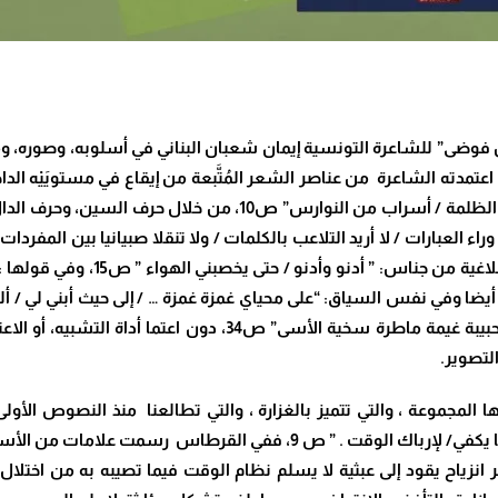
وضى” للشاعرة التونسية إيمان شعبان البناني في أسلوبه، وصوره، و
عتمدته الشاعرة من عناصر الشعر المُتَّبعة من إيقاع في مستويَيْه الدا
لتصوير.
 المجموعة ، والتي تتميز بالغزارة ، والتي تطالعنا منذ النصوص الأ
المخطوطات بحثا / عن أسف مقدس / به من العبثية ما يكفي/ لإرباك الوق
نزياح يقود إلى عبثية لا يسلم نظام الوقت فيما تصيبه به من اخت