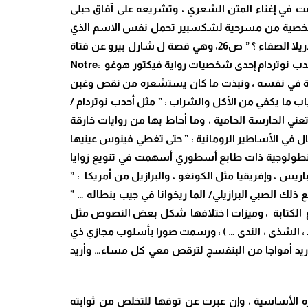
ذكر العديد من أسماء لأعلام أسهمت في إغناء المتن الشعري ، وتشريعه على آفاق حبلى
لالية كشخصية عطيل التي تكررت في مقاطع عدة من الديوان : ” عطيل يقول هذا بيتي ” ص 17، وهي شخصية من مسرحية لشكسبير تحمل نفس الاسم الذي
يرمز للخير ، مقابل ياغو الذي يجسد الشر . وساندريلا ، وما يحيط بها من أحداث مرتبطة بعالم السحر والشعوذة : ” كأنها ساندريلا الصفاء ؟ ” ص26، وهي قصة ل شارل بيرو عن فتاة
عانت من سوء معاملة زوجة أبيها وأخواتها غير الشقيقات ، فتتحول حياتها إلى ما هو أفضل بمساعدة جنية من عالم الغيب . وأحدب نوتردام إحدى شخصيات رواية فيكتور هوغو :Notre
أكسبه ثقة في نفسه ، ونبذت ما كان يستشعره من نقص وغبن
ب ما يكفي من الأكل والشراب : ” مثل أحدب نوتردام /
القديمة ميدوزا التي تعني الحارسة الحامية ، وما أحاط بها من روايات خارقة
واحدة منها : ” وتطل علي ميدوزا بأصابعها الألف … ” ص59، وفينوس إلهة الجمال في الأساطير الرومانية : ” حتى تغطي فينوس عينيها
زية ،وأنطولوجية ذات طابع أسطوري أسهمت في تنويع زوايا
يس ، وإفريقيا مثل الكونغو ، والبرازيل من أمريكا : ”
ك الصبي البرازيلي/ الما ريخوانا في جيب بنطاله … ”
وع الكتابة ، وميزات ا ختلافها شكل بعض النصوص مثل
 ، الشذى ، الندى … ) ، ورسمت صورا بأسلوب مجازي ذي
ية وأريد أمواجا من البنفسج لترقص معي كل مساء… وأريد
ه الأساسية ، وإن عبرت عن توقها للتخلص من ثوابته