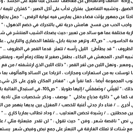
اجب الحب من فسح هامش حرية تفي بالتحرك في خضم الذهول : ” أحرر
ق من وصف بمجازية مختلفة عما هو سائد من تعبير ؛ حيث يضحك الشيب المنتش
35،وتصدر عن الحاسوب قهقهة مدوية : ” أسمع قهقهة الحاسوب… ” ص47، وتزهر مدينة 
” إلى حيث يتظلل صمتي / بنخل الكلام ” ص70، وتشبيه البحر ، المجهش في البكاء ، بطفل صغير لا يم
ما توسلت به من استعارات ومجازات ، انزياحا عن السائد والمألوف بما 
الشائعة والمتداولة ( لا يلوي على شيء ) ، وفي قولها كذلك
ي ” ذاكرة مذياع بداخلي ” بوصف ، وذكر شخصيات مثل نادية ، وال
أطرافه مع شتات لا تملك الغارقة في التبعثر على جمع نبض وفيض شعر يستعص