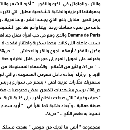
Damme de Paris والذي وقع في حب امرأة
بسبب عاهته التي كانت محط سخرية واحتقار فغدت لا تشك
… ” ص91، وكثير من الأعلام ، والأسماء المستوح
الإبداع ، وإثراء أبعاده داخل نصوص المجموعة ، والتي ل
ستغريك نظّارات غريبة لفتى / يتبختر في شوارع باريس…
ص108، برسم مشهديات تتضمن بعض خصوصيات هذه ال
” صيف وغيرة ” التي صيغت بنظام أقرب إلى كتابة نثرية
صبغة جمالية ، وأبعاد دلالية كما نقرأ في : ” أريد سما
نسيما به طعم الثلج … ” ص72.
فمجموعة ” أنقى ما لديك من فوضى ” نهجت مسلكا إبدا