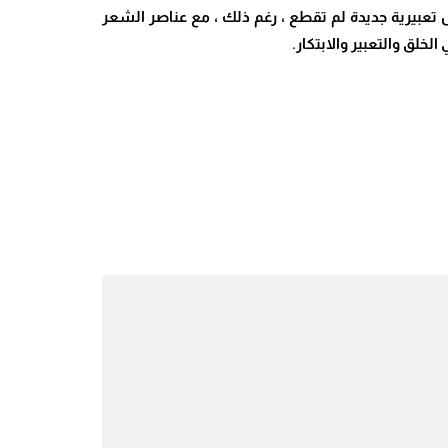
أن أتمرد ” ص28، فهو تمرد وانزياح تمثل في خلق أشكال تعبيرية جديدة لم تقطع ، رغم ذلك ، مع عناصر الشعر
خلق والتعبير والابتكار.