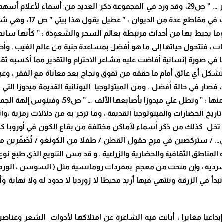
والنثر ، والمتمثل في الكره والنفور : ” أكره الشعر والنثر … ” ص29، وقد ورد في المجموعة 
بحمولاتها الرمزية والد
 تمثل جمالها في صورة إنسانية أفاضت عليه مشاعر الاحترام والتقدير مما 
ل أي عائق أمام ما حققه من تفوق ونجاح بعد معاناة مع الفقر ، وغيا
مكبل بالفقر / أرهقه الجوع والقر والعطش … ” ص50، فصار في حالة أفضل . ومن الميتولوجيا اليونانية 
بقدرتها على تحويل المرء إلى حجر من خلال نظرة 
اة من تاريخ الحضارات والميتولوجيا القديمة ، وما تزخر به من دلالات رم
م تخل كذلك من ذكر أسماء لأماكن مختلفة من بقاع الكون في أوروبا كبار
 / ستركضين في مرح حقول القطن / طفلا من الكونغو / تُصَفّرين مع ذل
مناطق الثقافية والحضارية والزراعية . و قد مس التنويع الذي طبع ن
 سردية ، وإن متحت من معجم بمفردات رومانسية مثل ( السوسن ، الورد
ء تبدأ في الزرقة وتنتهي فيها أريد محيطا لا زورديا لا حدود له ولا نها
عيا مغايرا ، أبانت فيه الشاعرة عن امتلاكها لأدوات الشعر وعناصر