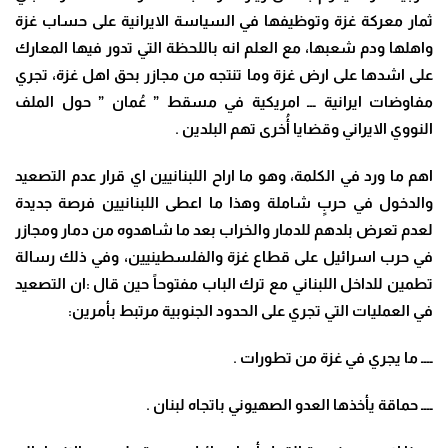
ثمار معركة غزة وتوظيفها في السياسة الايرانية على حساب غزة
واهلها ودم شعبها، مع العلم انه باللحظة التي تدور فيها المعارك
على اشدها على ارض غزة وما تنتجه من مجازر بحق اهل غزة، تجري
مفاوضات ايرانية ـــ امريكية في مسقط ” عُمان ” حول الملف
النووي الايراني وقضايا أُخرى تهم البلدين
.
اهم ما ورد في الكلمة، وهو ما اراح اللبنانيين اي قرار عدم التصعيد
والدخول في حربٍ شاملة وهذا ما اعطى اللبنانيين فرصة جديدة
لعدم تعرض بلدهم للدمار والخراب بعد ما شاهدوه من دمار ومجازر
في حرب اسرائيل على قطاع غزة والفلسطينيين، وفي ذلك رسالة
تطمين للداخل اللبناني مع ترك الباب مفتوحاً حين قال
:
ان التصعيد
في العمليات التي تجري على الحدود الجنوبية مرتبط بأمرين:
ــــ ما يجري في غزة من تطورات
.
ــــ حماقة يأخذها العدو الصهيوني باتجاه لبنان
.