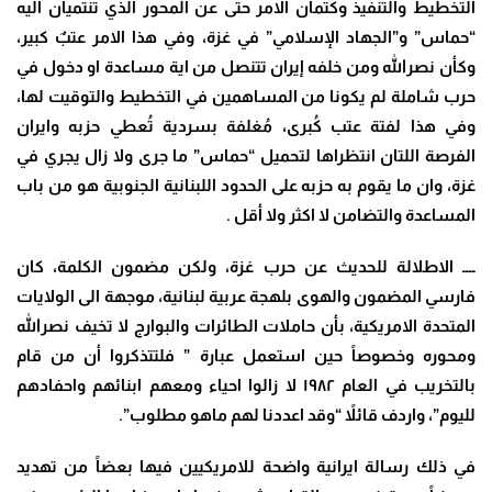
التخطيط والتنفيذ وكتمان الامر حتى عن المحور الذي تنتميان اليه
“حماس” و”الجهاد الإسلامي” في غزة، وفي هذا الامر عتبٌ كبير،
وكأن نصرالله ومن خلفه إيران تتنصل من اية مساعدة او دخول في
حرب شاملة لم يكونا من المساهمين في التخطيط والتوقيت لها،
وفي هذا لفتة عتب كُبرى، مُغلفة بسردية تُعطي حزبه وايران
الفرصة اللتان انتظراها لتحميل “حماس” ما جرى ولا زال يجري في
غزة، وان ما يقوم به حزبه على الحدود اللبنانية الجنوبية هو من باب
المساعدة والتضامن لا اكثر ولا أقل
.
ــــ الاطلالة للحديث عن حرب غزة، ولكن مضمون الكلمة، كان
فارسي المضمون والهوى بلهجة عربية لبنانية، موجهة الى الولايات
المتحدة الامريكية، بأن حاملات الطائرات والبوارج لا تخيف نصرالله
ومحوره وخصوصاً حين استعمل عبارة ” فلتتذكروا أن من قام
بالتخريب في العام ١٩٨٢ لا زالوا احياء ومعهم ابنائهم واحفادهم
لليوم”، واردف قائلاً “وقد اعددنا لهم ماهو مطلوب”.
في ذلك رسالة ايرانية واضحة للامريكيين فيها بعضاً من تهديد