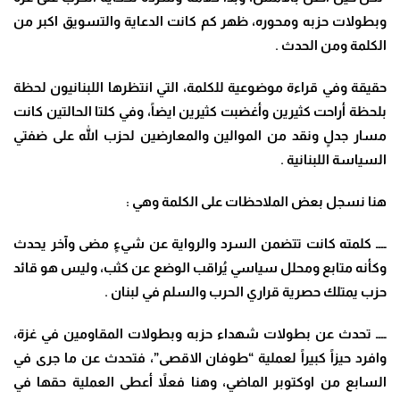
وبطولات حزبه ومحوره، ظهر كم كانت الدعاية والتسويق اكبر من
الكلمة ومن الحدث
.
حقيقة وفي قراءة موضوعية للكلمة، التي انتظرها اللبنانيون لحظة
بلحظة أراحت كثيرين وأغضبت كثيرين ايضاً، وفي كلتا الحالتين كانت
مسار جدلٍ ونقد من الموالين والمعارضين لحزب الله على ضفتي
السياسة اللبنانية
.
هنا نسجل بعض الملاحظات على الكلمة وهي
:
ــــ كلمته كانت تتضمن السرد والرواية عن شيءٍ مضى وآخر يحدث
وكأنه متابع ومحلل سياسي يُراقب الوضع عن كثب، وليس هو قائد
حزب يمتلك حصرية قراري الحرب والسلم في لبنان
.
ــــ تحدث عن بطولات شهداء حزبه وبطولات المقاومين في غزة،
وافرد حيزاً كبيراً لعملية “طوفان الاقصى”، فتحدث عن ما جرى في
السابع من اوكتوبر الماضي، وهنا فعلاً أعطى العملية حقها في