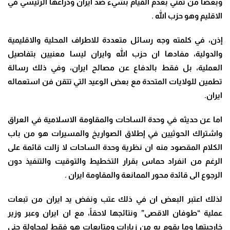
وبعضاً من تمني بعدم القيام بشيء ضد ايران وذراعها الرئيسي في
الاقليم وهو حزب الله
.
إذن، في كلمته وجه رسائل متعددة للاطراف المحلية والاقليمية
والدولية، مفادها ان حزب الله وايران ليسا معنيين بتفاصيل
العملية، بل فقط بالدفاع عن مصالح ايران، وفي ذلك رسالة
تطمين للولايات المتحدة مع بعض الوعيد التي تتقن فن استعماله
ايران.
اما عن حديثه في وحدة الساحات والمقاومة الاسلامية في العراق
واشتراك الحوثيين في إطلاق الصواريخ والمسيرات هو من باب
الكلام المقصود منه ان نظرية وحدة الساحات لا زالت قائمة على
الرغم من انفراد حماس بقرار التخطيط والتوقيت والتنفيذ دون
الرجوع الى قائدة محور الممانعة والمقاومة ايران
.
لذلك اعتبر البعض ان في ذلك عتب ونفض يد ايران من تبعات
عملية “طوفان الاقصى” ونتائجها لاحقاً، مع ان ايران وعبر وزير
خارجيتها وما يقوم به من زيارات ومتابعات هو فقط لمحاولة جني