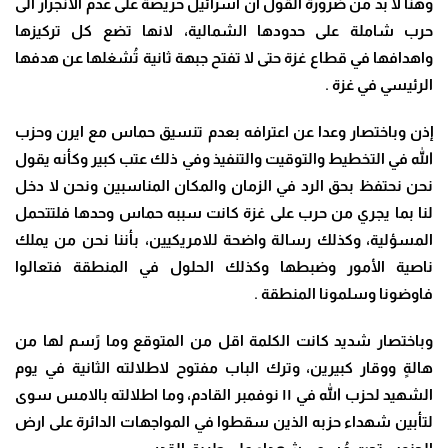
وهنا لا بد من ضرورة القول أن اسرائيل حريصة على عدم الانجرار الى
حرب شاملة على حدودها الشمالية، لانها تضع كل تركيزها
واهدافها في قطاع غزة حتى لا تفتح جبهة ثانية تُشغلها عن هدفها
الرئيسي في غزة
.
إذن وباختصار وعدا عن اعترافه بعدم تنسيق حماس مع ايرن وحزب
الله في التخطيط والتوقيت والتنفيذ وفي ذلك عتب كبير وكأنه يقول
نحن نحتفظ بحق الرد في الزمان والمكان المناسبين ونحن لا دخل
لنا بما يجري من حرب على غزة كانت سببه حماس وحدها فلتتحمل
المسؤلية، وكذلك رسالة واضحة للامريكيين، بأننا نحن من يملك
ناصية الأمور وضبطها وكذلك الحلول في المنطقة فتعالوا
فاوضونا وسلمونا المنطقة
.
وباختصار شديد كانت الكلمة اقل من المتوقع وما رًسم لها من
هالةٍ ووقار كبيرين، وترك الباب مفتوح لاطلالته الثانية في يوم
الشهيد لحزب الله في ١١ نوفمبر القادم، وما اطلالته بالامس سوى
لتأبين شهداء حزبه الذين سقطوا في المواجهات الدائرة على ارض