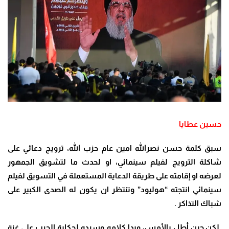
حسين عطايا
سبق كلمة حسن نصرالله امين عام حزب الله، ترويج دعائي على
شاكلة الترويج لفيلم سينمائي، او لحدث ما لتشويق الجمهور
لعرضه او إقامته على طريقة الدعاية المستعملة في التسويق لفيلم
سينمائي انتجته
“هوليود” وتنتظر ان يكون له الصدى الكبير على
شباك التذاكر
.
لكن حين أطل بالأمس، وبدا كلامه وسرده لحكاية الحرب على غزة