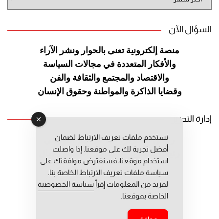
الموقع
السؤال الآن
منصة إلكترونية تعنى بالحوار ونشر
الآراء
والأفكار المتعددة في مجالات
السياسة
والاقتصاد والمجتمع والثقافة
والفن
وقضايا الذاكرة والمواطنة
وحقوق الإنسان
إدارة التحرير
نستخدم ملفات تعريف الارتباط لضمان
رئيس التحرير: عبد الرحيم التوراني
أفضل تجربة لك على موقعنا. إذا واصلت
رئيس التحرير المساعد: المعطي قبال
استخدام موقعنا، فسنفترض موافقتك على
مديرة التحرير: فاطمة حوحو
سياسة ملفات تعريف الارتباط الخاصة بنا.
لمزيد من المعلومات إقرأ
سياسة الخصوصية
الخاصة بموقعنا.