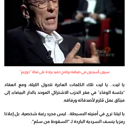
سيون أسيدون في ضيافة برنامج حميد برادة على قناة “دوزيم”
يا ليت
..
يا ليت تلك الكلمات العابرة تتحول الليلة، ومع انعقاد
“
جلسة الوفاء
”
في مقر الحزب الاشتراكي الموحد بالدار البيضاء، إلى
ميثاق عمل مُلزم لأصدقائه ورفاقه
.
يا ليتنا نرى في أمنيته البسيطة.. ليس مجرد رغبة شخصية، بل إعلانا
رمزيا ينسف السردية الباردة لـ “السقوط من سلم
“
.