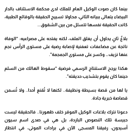
بينما كان صوت الوكيل العام للملك لدى محكمة الاستئناف بالدار
البيضاء يتعالى ببيانه الثاني، محاولا تسييج الحقيقة بالوقائع الطبية،
كانت الحقيقة نفسها تتسلل من بين الشقوق..
.
بلاغٌ ثانٍ يحاول أن يغلق الملف، لكنه يفتحه على مصراعيه: “الوفاة
ناتجة عن مضاعفات تعفنية لإصابة رضية على مستوى الرأس نجم
عنها نزيف… وكسر على مستوى الجمجمة”.
هكذا يرجح الاستنتاج الرسمي فرضية
“
سقوط الهالك من السلم
حينما كان يقوم بتشذيب حديقته”
.
يا لها من قصة بسيطة ونظيفة
..
لكنها لا تُقنع أحدا.. ولا تُسمن
قصاصة خبرية جادة
.
دعونا نترك بلاغات الوكيل الموقر خلف ظهورنا.. فالحقيقة ليست
حبيسة تلك النصوص الباردة، بل هي في صدى اسم سيون
أسيدون، رفيقنا المسجى الآن في برادات الموتى، في انتظار