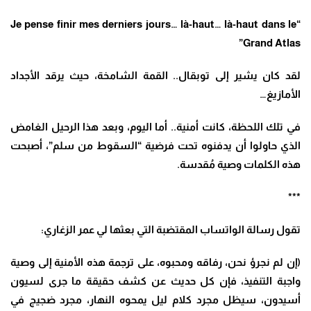
“Je pense finir mes derniers jours… là-haut… là-haut dans le
Grand Atlas”
لقد كان يشير إلى توبقال.. القمة الشامخة، حيث يرقد الأجداد
الأمازيغ…
في تلك اللحظة، كانت أمنية.. أما اليوم، وبعد هذا الرحيل الغامض
الذي حاولوا أن يدفنوه تحت فرضية “السقوط من سلم”، أصبحت
هذه الكلمات وصية مُقدسة
.
***
تقول رسالة الواتساب المقتضبة التي بعثها لي عمر الزغاري:
(إن لم نجرؤ نحن، رفاقه ومحبوه، على ترجمة هذه الأمنية إلى وصية
واجبة التنفيذ، فإن كل حديث عن كشف حقيقة ما جرى لسيون
أسيدون، سيظل مجرد كلام ليل يمحوه النهار، مجرد ضجيج في