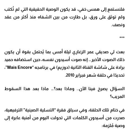
فلنستمع إلى همس خفي، قد يكون الوصية الحقيقية التي لم تُكتب
ولم توثق على ورق، بل طارت من بين الشفاه منذ أكثر من عقد
ونصف
.
***
بعث لي صديقي عمر الزغاري ليلة أمس بما يُحتمل بقوة أن يكون
ذلك الصوت الأخير… إنه صوت أسيدون نفسه، حين استضافه حميد
برادة على شاشة القناة الثانية (دوزيم) في برنامجه
“Mais Encore”
،
تحديدًا في حلقة شهر فبراير 2010
.
السؤال يصرخ فينا الآن
..
وماذا بعد؟
…
ماذا بعد هذا السقوط
المريب؟
في ختام تلك الحلقة، وفي سياق فقرة “التسلية الصينية” الترفيهية،
صدرت من أسيدون الكلمات التي تحولت اليوم من أمنية عابرة إلى
وصية مُلزمة
: