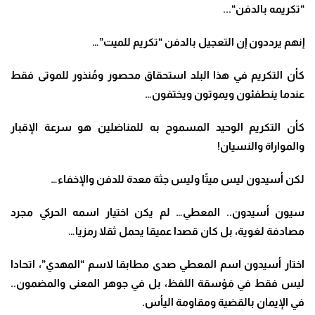
“تكريمه بالدفن
“..
.
إنهم يرددون إن التعجيل بالدفن “تكريم للميت”
…
كأن التكريم في هذا البلد استحقاق محصور ومُنذور للموتى فقط
عندما ينطفئون ويموتون ويختفون…
كأن التكريم الوحيد المسموح به للمناضلين هو سرعة الإقبار
والمواراة والنسيان
!
لكن أسيدون ليس ميتًا وليس جثة معدة للدفن والإخفاء
…
سيون أسيدون.. المعطي… لم يكن اختيار اسمه الحركي مجرد
مصادفة لغوية، بل كان قصدا عميقا يحمل ثقلا رمزيا…
اختار أسيدون اسم المعطي صدى مطابقا لاسم “المهدي”، اتحادا
ليس فقط في مَوْسقة اللفظ، بل في جوهر المعنى والمضمون..
في الإيمان بالقضية ومقاومة اليأس
.