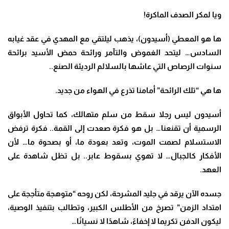
ويا لمكر الصدف الماكرة
!
ها هو المعطي (أسيدون)، يذهب ليلتقي مع المهدي في عقد غيابه
السادس… ليتحد الغموض والتآمر ورائحة حمض الأسيد برائحة
سنوات الرصاص التي عاشها بالسلالم الرديئة الصنع..
ها هي “تلك الرائحة” أمامنا تذرع في الهواء من جديد
.
أسيدون ليس رجلا سقط من سلم متهالك، كما تحاول الأبواق
الرسمية أن تقنعنا… بل هو فكرة صعدت إلى القمة.. فكرة ترفض
الاستسلام لصمت الموت، وتعد بعودة ما، أو بصحوة ما… لأن
الأفكار كالجبال… لا تهوي بسقوط عابر.. بل تظل شاهدة على
العهد
.
جسده الآن يرقد في جليد المشرحة، لكن روحه “متوهجة متأججة على
امتداد الزمن” تصرخ من الأطلس الكبير، وتطالب بتنفيذ الوصية،
ليكون الدفن تكريما لا إخفاءً، شاهدًا لا نسيانًا…