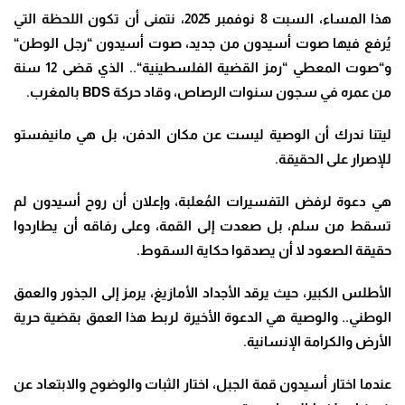
هذا المساء، السبت 8 نوفمبر 2025، نتمنى أن تكون اللحظة التي
يُرفع فيها صوت أسيدون من جديد، صوت أسيدون
“
رجل الوطن
“
و
“
صوت المعطي “
رمز القضية الفلسطينية
“
.. الذي قضى 12 سنة
من عمره في سجون سنوات الرصاص، وقاد حركة
BDS
بالمغرب
.
ليتنا ندرك أن الوصية ليست عن مكان الدفن، بل هي مانيفستو
للإصرار على الحقيقة
.
هي دعوة لرفض التفسيرات المُعلبة، وإعلان أن روح أسيدون لم
تسقط من سلم، بل صعدت إلى القمة، وعلى رفاقه أن يطاردوا
حقيقة الصعود لا أن يصدقوا حكاية السقوط
.
الأطلس الكبير، حيث يرقد الأجداد الأمازيغ، يرمز إلى الجذور والعمق
الوطني.. والوصية هي الدعوة الأخيرة لربط هذا العمق بقضية حرية
الأرض والكرامة الإنسانية
.
عندما اختار أسيدون قمة الجبل، اختار الثبات والوضوح والابتعاد عن