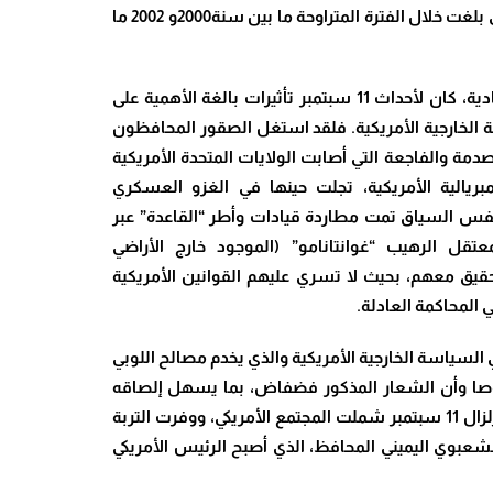
والتأمين والسياحة والترفيه التي بلغت خلال الفترة المتراوحة ما بين سنة2000و 2002 ما
علاوة على الانعكاسات الاقتصادية، كان لأحداث 11 سبتمبر تأثيرات بالغة الأهمية على
ة الخارجية الأمريكية. فلقد استغل الصقور المحافظون
مة والفاجعة التي أصابت الولايات المتحدة الأمريكية
ريالية الأمريكية، تجلت حينها في الغزو العسكري
فس السياق تمت مطاردة قيادات وأطر “القاعدة” عبر
عتقل الرهيب “غوانتانامو” (الموجود خارج الأراضي
تحقيق معهم، بحيث لا تسري عليهم القوانين الأمريكية
 المحاكمة العادلة
.
السياسة الخارجية الأمريكية والذي يخدم مصالح اللوبي
صوصا وأن الشعار المذكور فضفاض، بما يسهل إلصاقه
بالدول أو المنظمات التي قد تتعارض مصالحها مع المصالح والأجندة الأمريكية. لكن الأدهى من ذلك كون الهزات الارتدادية لزلزال 11 سبتمبر شملت المجتمع الأمريكي، ووفرت التربة
شعبوي اليميني المحافظ، الذي أصبح الرئيس الأمريكي