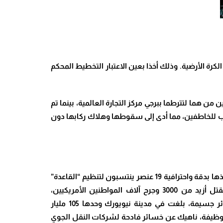
موع ربوع الكرة الأرضية. وذلك أخذا بعين الاعتبار التخطيط المحكم
 من هما لتترطما ببرجي مركز التجارة العالمية، بينما تم
ركاب للخاطفين، مما أدى إلى سقوطها وهلاك ركابها دون
أدت العملية التي خطط لها ونفذها بدقة واحترافية 19 عنصر ينتسبون لتنظيم “القاعدة”
بزعامة أسامة بن لادن، إلى مقتل أزيد من 3000 وجرح آلاف المواطنين الأمريكيين،
وكبدت الاقتصاد الأمريكي خسائر جسيمة، بلغت في مدينة نيويورك وحدها 105 مليار
وفقدان المدينة 146 ألف وظيفة، ناهيك عن خسائر فادحة لشركات النقل الجوي