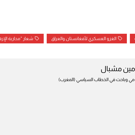
الغزو العسكري لأفغانستان والعراق
شعار "محاربة الإر
أمين مشبال
امي وباحث في الخطاب السياسي (المغرب)