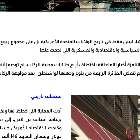
20 حدثا تاريخيا استثنائيا، ليس فقط في تاريخ الولايات المتحدة الأمريكية بل على مج
ج السياسية والاقتصادية والعسكرية التي نجمت عنها
.
فزة أخبارا المتعلقة باختطاف أربع طائرات مدنية للركاب، تم توجيه إثنتين
ين لم تتمكن الطائرة الرابعة من بلوغ وجهتها لواشنطن، بعد مواجهة ال
منعطف تاريخي
دولار، 