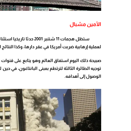
الأمين مشبال
ستظل هجمات 11 شتنبر 01
لعملية إرهابية ضربت أمريكا في عقر دارها، وكذا النتائ
صبيحة ذلك اليوم استفاق العالم وهو يتابع على قنوات التل
توجيه الطائرة الثالثة لترتطم بمبنى البانتاغون، في ح
الوصول إلى أهدافه.