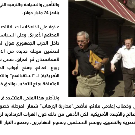
يناهز 74 مليار دولار
.
المجتمع الأمريكي وعلى السياس
داخل الحزب الجمهوري هول الصد
لتدشين مرحلة جديدة من الامب
لأفغانستان ثم العراق. ضمن ن
ربوع العالم، وفتح أبواب الم
الأمريكية) لـ “استقبالهم” وال
المتعلقة بمنع التعذيب والحق في
ولتأطير هذا المنحى المتشدد في 
جي وخطاب إعلامي ملائم، فأضحى”محاربة الإرهاب” شعار المرحلة، خ
نصرية والتضييق، ووسم المسلمين وعموم المهاجرين، وصعود التيار ال