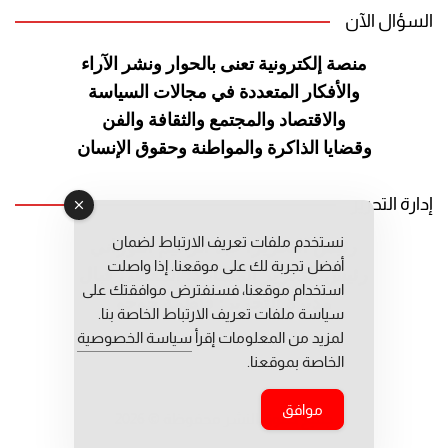
السؤال الآن
منصة إلكترونية تعنى بالحوار ونشر
الآراء
والأفكار المتعددة في مجالات
السياسة
والاقتصاد والمجتمع والثقافة
والفن
وقضايا الذاكرة والمواطنة
وحقوق الإنسان
إدارة التحرير
نستخدم ملفات تعريف الارتباط لضمان
رئيس التحرير: عبد الرحيم التوراني
أفضل تجربة لك على موقعنا. إذا واصلت
رئيس التحرير المساعد: المعطي قبال
استخدام موقعنا، فسنفترض موافقتك على
مديرة التحرير: فاطمة حوحو
سياسة ملفات تعريف الارتباط الخاصة بنا.
لمزيد من المعلومات إقرأ
سياسة الخصوصية
الخاصة بموقعنا.
موافق
جميع حقوق النشر محفوظة © 2026