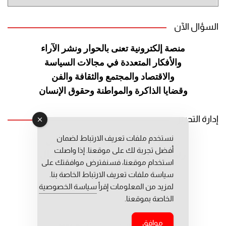
الموقع
السؤال الآن
منصة إلكترونية تعنى بالحوار ونشر
الآراء
والأفكار المتعددة في مجالات
السياسة
والاقتصاد والمجتمع والثقافة
والفن
وقضايا الذاكرة والمواطنة
وحقوق الإنسان
إدارة التحرير
نستخدم ملفات تعريف الارتباط لضمان
رئيس التحرير: عبد الرحيم التوراني
أفضل تجربة لك على موقعنا. إذا واصلت
رئيس التحرير المساعد: المعطي قبال
استخدام موقعنا، فسنفترض موافقتك على
مديرة التحرير: فاطمة حوحو
سياسة ملفات تعريف الارتباط الخاصة بنا.
لمزيد من المعلومات إقرأ
سياسة الخصوصية
الخاصة بموقعنا.
موافق