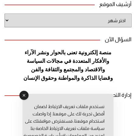
أرشيف الموقع
أرشيف
الموقع
السؤال الآن
منصة إلكترونية تعنى بالحوار ونشر
الآراء
والأفكار المتعددة في مجالات
السياسة
والاقتصاد والمجتمع والثقافة
والفن
وقضايا الذاكرة والمواطنة
وحقوق الإنسان
إدارة التحرير
نستخدم ملفات تعريف الارتباط لضمان
رئيس التحرير: عبد الرحيم التوراني
أفضل تجربة لك على موقعنا. إذا واصلت
رئيس التحرير المساعد: المعطي قبال
استخدام موقعنا، فسنفترض موافقتك على
مديرة التحرير: فاطمة حوحو
سياسة ملفات تعريف الارتباط الخاصة بنا.
لمزيد من المعلومات إقرأ
سياسة الخصوصية